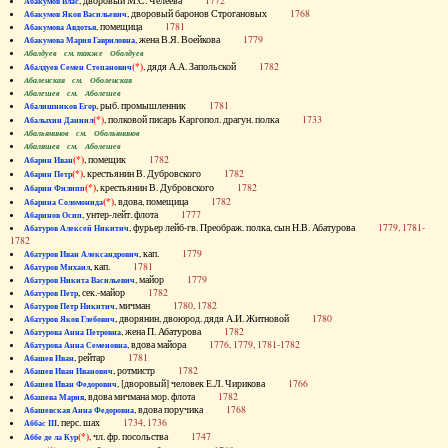
, дворовый М.С. Челеева
1772
Абакумов Влас
, дворовый баронов Строгановых
1768
Абакумов Яков Васильевич
, помещица
1781
Абакумова Авдотья
, жена В.Я. Воейкова
1779
Абакумова Мария Гавриловна
Абалдуев см. также Оболдуев
(*)
, дядя А.А. Запольской
1782
Абалдуев Семен Степанович
Абаленская см. Оболенская
Абалешев см. Аболешев
, рыб. промышленник
1781
Абалишников Егор
(*)
, полковой писарь Каргопол. драгун. полка
1733
Абалыхин Даниил
Абальянинов см. Обольянинов
Абаляшев см. Аболешев
(*)
, помещик
1782
Абарин Иван
(*)
, крестьянин В. Дубровского
1782
Абарин Петр
(*)
, крестьянин В. Дубровского
1782
Абарин Филипп
(*)
, вдова, помещица
1782
Абарина Соломонида
, унтер-лейт. флота
1777
Абаринов Осип
, фурьер лейб-гв. Преображ. полка, сын Н.В. Абатурова
1779, 1781-
Абатуров Алексей Никитич
1782
, кап.
1779
Абатуров Иван Александрович
, кап.
1781
Абатуров Михаил
, майор
1779
Абатуров Никита Васильевич
, сек.-майор
1782
Абатуров Петр
, мичман
1780, 1782
Абатуров Петр Никитич
, дворянин, двоюрод. дядя А.И. Житновой
1780
Абатуров Яков Глебович
, жена П. Абатурова
1782
Абатурова Анна Петровна
, вдова майора
1776, 1779, 1781-1782
Абатурова Анна Семеновна
, рейтар
1781
Абашев Иван
, ротмистр
1782
Абашев Иван Иванович
, [дворовый] человек Е.Л. Чирикова
1766
Абашев Иван Федорович
, вдова мичмана мор. флота
1782
Абашева Мария
, вдова поручика
1768
Абашевская Анна Федоровна
, перс. шах
1734, 1736
Аббас III
(*)
, чл. фр. посольства
1747
Аббе де ла Кур