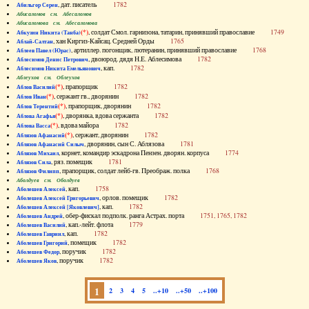
, дат. писатель
1782
Абильгор Серен
Абисаломов см. Абесаломов
Абисаломова см. Абесаломова
(*)
, солдат Смол. гарнизона, татарин, принявший православие
1749
Абкузин Никита (Танба)
, хан Киргиз-Кайсац. Средней Орды
1765
Аблай-Салтан
, артиллер. погонщик, лютеранин, принявший православие
1768
Аблеев Павел (Юрас)
, двоюрод. дядя Н.Е. Аблесимова
1782
Аблесимов Денис Петрович
, кап.
1782
Аблесимов Никита Емельянович
Аблеухов см. Облеухов
(*)
, прапорщик
1782
Аблов Василий
(*)
, сержант гв., дворянин
1782
Аблов Иван
(*)
, прапорщик, дворянин
1782
Аблов Терентий
(*)
, дворянка, вдова сержанта
1782
Аблова Агафья
(*)
, вдова майора
1782
Аблова Васса
(*)
, сержант, дворянин
1782
Аблязов Афанасий
, дворянин, сын С. Аблязова
1781
Аблязов Афанасий Силыч
, корнет, командир эскадрона Пензен. дворян. корпуса
1774
Аблязов Михаил
, ряз. помещик
1781
Аблязов Сила
, прапорщик, солдат лейб-гв. Преображ. полка
1768
Аблязов Филипп
Аболдуев см. Оболдуев
, кап.
1758
Аболешев Алексей
, орлов. помещик
1782
Аболешев Алексей Григорьевич
, кап.
1782
Аболешев Алексей [Яковлевич]
, обер-фискал подполк. ранга Астрах. порта
1751, 1765, 1782
Аболешев Андрей
, кап.-лейт. флота
1779
Аболешев Василий
, кап.
1782
Аболешев Гавриил
, помещик
1782
Аболешев Григорий
, поручик
1782
Аболешев Федор
, поручик
1782
Аболешев Яков
1
2
3
4
5
..+10
..+50
..+100