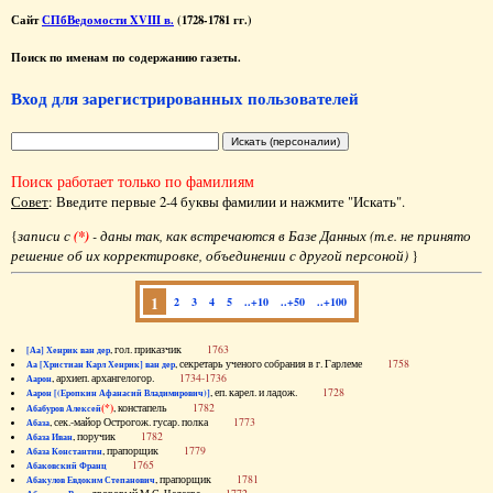
Сайт
СПбВедомости XVIII в.
(1728-1781 гг.)
Поиск по именам по содержанию газеты.
Вход для зарегистрированных пользователей
Поиск работает только по фамилиям
Совет
: Введите первые 2-4 буквы фамилии и нажмите "Искать".
{
записи с
(*)
- даны так, как встречаются в Базе Данных (т.е. не принято
решение об их корректировке, объединении с другой персоной)
}
1
2
3
4
5
..+10
..+50
..+100
, гол. приказчик
1763
[Аа] Хенрик ван дер
, секретарь ученого собрания в г. Гарлеме
1758
Аа [Христиан Карл Хенрик] ван дер
, архиеп. архангелогор.
1734-1736
Аарон
, еп. карел. и ладож.
1728
Аарон [(Еропкин Афанасий Владимирович)]
(*)
, констапель
1782
Абабуров Алексей
, сек.-майор Острогож. гусар. полка
1773
Абаза
, поручик
1782
Абаза Иван
, прапорщик
1779
Абаза Константин
1765
Абаковский Франц
, прапорщик
1781
Абакулов Евдоким Степанович