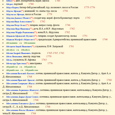
(*)
, англ. изобретатель кораб. насоса
1760
Аббот
, портной
1780
Абграт
, беглер-бей румелийский, тур. полномоч. посол в России
1775-1776
Абдул Керим
(*)
, конюший, чл. свиты тур. посла
1758
Абдула Эфенди
, посол в России
1779
Абдуласах-Эфенди
(*)
, солдат мор. кораб. флота Кронштадт. порта
1752
Абдулов Даниил (Мамет)
(*)
1782
Абдулов Иван Алексеевич
(*)
, татарин, матрос галер. флота
1746
Абдулов Петр (Асак)
(*)
, дочь И.А. и М.Р. Абдуловых
1782
Абдулова Вера Ивановна
(*)
, жена И.А. Абдулова
1782
Абдулова Марфа Родионовна
(*)
, татарин, солдат Архангелогор. полка
1751
Абдыков Афанасий (Кулмет)
(*)
, прядильщик Адмиралтейства, принявший православие
1748
Абдяков Матфей (Абдяселет)
Абезьянинов см. Обезьянинов
(*)
, служитель П.Ф. Хитровой
1781
Абелдеев Авдей Иванович
Абелдуев см. Оболдуев
, подполк.
1765-1767, 1782
Абелов Андрей Иванович
, иностр. поручик
1770
Абелс Вениамин
, служитель И. Афлика
1763
Абель
(*)
, иностранка
1776
Абельгард Христина
Абернибесов см. Обернибесов
Абернибесова см. Обернибесова
, осетин, принявший православие, житель д. Камумта Дигор. у., брат А. и
Абесаломов Василий (Басиле)
Д. Абесаломовых
1768
, осетин, принявший православие, житель д. Камумта Дигор. у.
1768
Абесаломов Ираклий (Эрекле)
, осетин, принявший православие, житель д. Камумта Дигор. у., брат А. и
Абесаломов Спиридон (Жага)
Д. Абесаломовых
1768
, осетинка, принявшая православие, жительница д. Камумта Дигор. у.,
Абесаломова Агрипина (Жантуте)
сестра Д. Абесаломовой
1768
, осетинка, принявшая православие, жительница д. Камумта Дигор. у.,
Абесаломова Дарья (Джан Семен)
сестра А. Абесаломовой
1768
, осетинка, принявшая православие, жительница д. Камумта Дигор. у.,
Абесаломова Елизавета (Дуга)
сестра В., С., А. и Д. Абесаломовых
1768
, осетинка, принявшая православие, жительница д. Камумта Дигор. у.,
Абесаломова Фекла (Жамкис)
тетка И. Абесаломова
1768