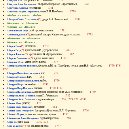
, дворовый М.С. Челеева
1772
Абакумов Влас
, дворовый баронов Строгановых
1768
Абакумов Яков Васильевич
, помещица
1781
Абакумова Авдотья
, жена В.Я. Воейкова
1779
Абакумова Мария Гавриловна
Абалдуев см. также Оболдуев
(*)
, дядя А.А. Запольской
1782
Абалдуев Семен Степанович
Абаленская см. Оболенская
Абалешев см. Аболешев
, рыб. промышленник
1781
Абалишников Егор
(*)
, полковой писарь Каргопол. драгун. полка
1733
Абалыхин Даниил
Абальянинов см. Обольянинов
Абаляшев см. Аболешев
(*)
, помещик
1782
Абарин Иван
(*)
, крестьянин В. Дубровского
1782
Абарин Петр
(*)
, крестьянин В. Дубровского
1782
Абарин Филипп
(*)
, вдова, помещица
1782
Абарина Соломонида
, унтер-лейт. флота
1777
Абаринов Осип
, фурьер лейб-гв. Преображ. полка, сын Н.В. Абатурова
1779, 1781-
Абатуров Алексей Никитич
1782
, кап.
1779
Абатуров Иван Александрович
, кап.
1781
Абатуров Михаил
, майор
1779
Абатуров Никита Васильевич
, сек.-майор
1782
Абатуров Петр
, мичман
1780, 1782
Абатуров Петр Никитич
, дворянин, двоюрод. дядя А.И. Житновой
1780
Абатуров Яков Глебович
, жена П. Абатурова
1782
Абатурова Анна Петровна
, вдова майора
1776, 1779, 1781-1782
Абатурова Анна Семеновна
, рейтар
1781
Абашев Иван
, ротмистр
1782
Абашев Иван Иванович
, [дворовый] человек Е.Л. Чирикова
1766
Абашев Иван Федорович
, вдова мичмана мор. флота
1782
Абашева Мария
, вдова поручика
1768
Абашевская Анна Федоровна
, перс. шах
1734, 1736
Аббас III
(*)
, чл. фр. посольства
1747
Аббе де ла Кур