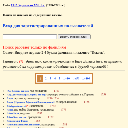
Сайт
СПбВедомости XVIII в.
(1728-1781 гг.)
Поиск по именам по содержанию газеты.
Вход для зарегистрированных пользователей
Поиск работает только по фамилиям
Совет
: Введите первые 2-4 буквы фамилии и нажмите "Искать".
{
записи с
(*)
- даны так, как встречаются в Базе Данных (т.е. не принято
решение об их корректировке, объединении с другой персоной)
}
1
2
3
4
5
..+10
..+50
..+100
, гол. приказчик
1763
[Аа] Хенрик ван дер
, секретарь ученого собрания в г. Гарлеме
1758
Аа [Христиан Карл Хенрик] ван дер
, архиеп. архангелогор.
1734-1736
Аарон
, еп. карел. и ладож.
1728
Аарон [(Еропкин Афанасий Владимирович)]
(*)
, констапель
1782
Абабуров Алексей
, сек.-майор Острогож. гусар. полка
1773
Абаза
, поручик
1782
Абаза Иван
, прапорщик
1779
Абаза Константин
1765
Абаковский Франц
, прапорщик
1781
Абакулов Евдоким Степанович