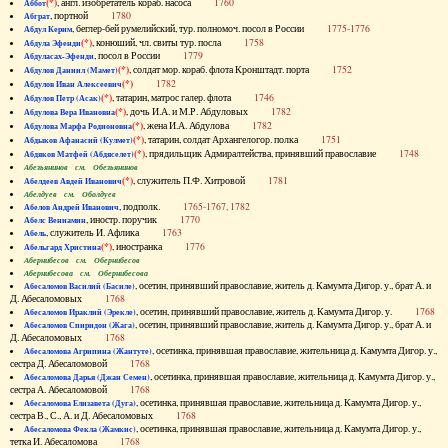
(*)
, англ. изобретатель кораб. насоса
1760
Аббот
, портной
1780
Абграт
, беглер-бей румелийский, тур. полномоч. посол в России
1775-1776
Абдул Керим
(*)
, конюший, чл. свиты тур. посла
1758
Абдула Эфенди
, посол в России
1779
Абдуласах-Эфенди
(*)
, солдат мор. кораб. флота Кронштадт. порта
1752
Абдулов Даниил (Мамет)
(*)
1782
Абдулов Иван Алексеевич
(*)
, татарин, матрос галер. флота
1746
Абдулов Петр (Асак)
(*)
, дочь И.А. и М.Р. Абдуловых
1782
Абдулова Вера Ивановна
(*)
, жена И.А. Абдулова
1782
Абдулова Марфа Родионовна
(*)
, татарин, солдат Архангелогор. полка
1751
Абдыков Афанасий (Кулмет)
(*)
, прядильщик Адмиралтейства, принявший православие
1748
Абдяков Матфей (Абдяселет)
Абезьянинов см. Обезьянинов
(*)
, служитель П.Ф. Хитровой
1781
Абелдеев Авдей Иванович
Абелдуев см. Оболдуев
, подполк.
1765-1767, 1782
Абелов Андрей Иванович
, иностр. поручик
1770
Абелс Вениамин
, служитель И. Афлика
1763
Абель
(*)
, иностранка
1776
Абельгард Христина
Абернибесов см. Обернибесов
Абернибесова см. Обернибесова
, осетин, принявший православие, житель д. Камумта Дигор. у., брат А. и
Абесаломов Василий (Басиле)
Д. Абесаломовых
1768
, осетин, принявший православие, житель д. Камумта Дигор. у.
1768
Абесаломов Ираклий (Эрекле)
, осетин, принявший православие, житель д. Камумта Дигор. у., брат А. и
Абесаломов Спиридон (Жага)
Д. Абесаломовых
1768
, осетинка, принявшая православие, жительница д. Камумта Дигор. у.,
Абесаломова Агрипина (Жантуте)
сестра Д. Абесаломовой
1768
, осетинка, принявшая православие, жительница д. Камумта Дигор. у.,
Абесаломова Дарья (Джан Семен)
сестра А. Абесаломовой
1768
, осетинка, принявшая православие, жительница д. Камумта Дигор. у.,
Абесаломова Елизавета (Дуга)
сестра В., С., А. и Д. Абесаломовых
1768
, осетинка, принявшая православие, жительница д. Камумта Дигор. у.,
Абесаломова Фекла (Жамкис)
тетка И. Абесаломова
1768