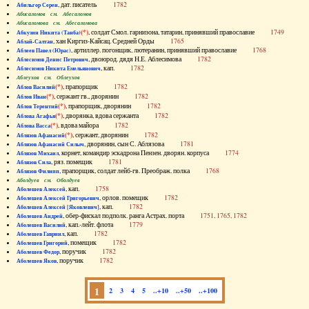
, дат. писатель
1782
Абильгор Серен
Абисаломов см. Абесаломов
Абисаломова см. Абесаломова
(*)
, солдат Смол. гарнизона, татарин, принявший православие
1749
Абкузин Никита (Танба)
, хан Киргиз-Кайсац. Средней Орды
1765
Аблай-Салтан
, артиллер. погонщик, лютеранин, принявший православие
1768
Аблеев Павел (Юрас)
, двоюрод. дядя Н.Е. Аблесимова
1782
Аблесимов Денис Петрович
, кап.
1782
Аблесимов Никита Емельянович
Аблеухов см. Облеухов
(*)
, прапорщик
1782
Аблов Василий
(*)
, сержант гв., дворянин
1782
Аблов Иван
(*)
, прапорщик, дворянин
1782
Аблов Терентий
(*)
, дворянка, вдова сержанта
1782
Аблова Агафья
(*)
, вдова майора
1782
Аблова Васса
(*)
, сержант, дворянин
1782
Аблязов Афанасий
, дворянин, сын С. Аблязова
1781
Аблязов Афанасий Силыч
, корнет, командир эскадрона Пензен. дворян. корпуса
1774
Аблязов Михаил
, ряз. помещик
1781
Аблязов Сила
, прапорщик, солдат лейб-гв. Преображ. полка
1768
Аблязов Филипп
Аболдуев см. Оболдуев
, кап.
1758
Аболешев Алексей
, орлов. помещик
1782
Аболешев Алексей Григорьевич
, кап.
1782
Аболешев Алексей [Яковлевич]
, обер-фискал подполк. ранга Астрах. порта
1751, 1765, 1782
Аболешев Андрей
, кап.-лейт. флота
1779
Аболешев Василий
, кап.
1782
Аболешев Гавриил
, помещик
1782
Аболешев Григорий
, поручик
1782
Аболешев Федор
, поручик
1782
Аболешев Яков
1
2
3
4
5
..+10
..+50
..+100