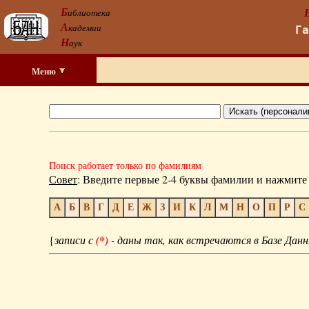
Б
иблиотека
А
кадемии
Г
Н
аук
Меню
Поиск работает только по фамилиям
Совет
: Введите первые 2-4 буквы фамилии и нажмите 
А
Б
В
Г
Д
Е
Ж
З
И
К
Л
М
Н
О
П
Р
С
{
записи с
(*)
- даны так, как встречаются в Базе Данн