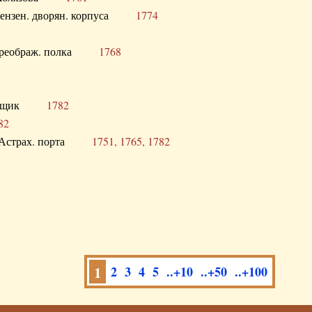
а Пензен. дворян. корпуса
1774
в. Преображ. полка
1768
помещик
1782
82
нга Астрах. порта
1751, 1765, 1782
1
2
3
4
5
..+10
..+50
..+100