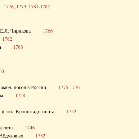
ра
1776, 1779, 1781-1782
век Е.Л. Чирикова
1766
а
1782
учика
1768
60
полномоч. посол в России
1775-1776
 посла
1758
раб. флота Кронштадт. порта
1752
лер. флота
1746
М.Р. Абдуловых
1782