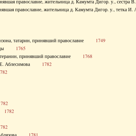
ринявшая православие, жительница д. Камумта Дигор. у., сестр
инявшая православие, жительница д. Камумта Дигор. у., тетк
арнизона, татарин, принявший православие
1749
й Орды
1765
 лютеранин, принявший православие
1768
я Н.Е. Аблесимова
1782
782
1782
та
1782
1782
С. Аблязова
1781