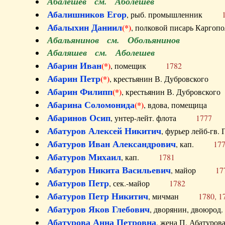
Абалешев см. Аболешев
Абалишников Егор
, рыб. промышленник
Абалыхин Даниил
(*)
, полковой писарь Карг
Абальянинов см. Обольянинов
Абаляшев см. Аболешев
Абарин Иван
(*)
, помещик
1782
Абарин Петр
(*)
, крестьянин В. Дубровског
Абарин Филипп
(*)
, крестьянин В. Дубровс
Абарина Соломонида
(*)
, вдова, помещиц
Абаринов Осип
, унтер-лейт. флота
1777
Абатуров Алексей Никитич
, фурьер лейб-г
Абатуров Иван Александрович
, кап.
17
Абатуров Михаил
, кап.
1781
Абатуров Никита Васильевич
, майор
17
Абатуров Петр
, сек.-майор
1782
Абатуров Петр Никитич
, мичман
1780, 1
Абатуров Яков Глебович
, дворянин, двоюр
Абатурова Анна Петровна
, жена П. Абат