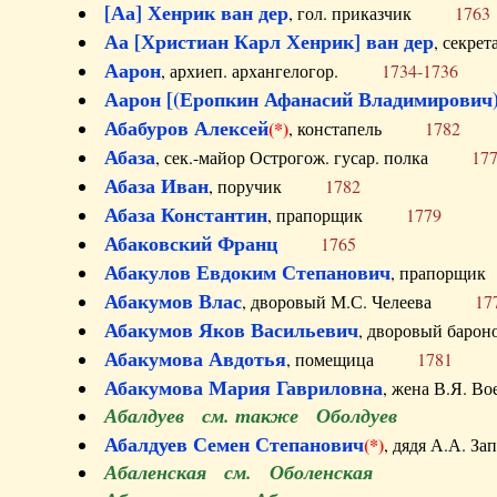
[Аа] Хенрик ван дер
, гол. приказчик
1763
Аа [Христиан Карл Хенрик] ван дер
, секре
Аарон
, архиеп. архангелогор.
1734-1736
Аарон [(Еропкин Афанасий Владимирович)
Абабуров Алексей
(*)
, констапель
1782
Абаза
, сек.-майор Острогож. гусар. полка
17
Абаза Иван
, поручик
1782
Абаза Константин
, прапорщик
1779
Абаковский Франц
1765
Абакулов Евдоким Степанович
, прапор
Абакумов Влас
, дворовый М.С. Челеева
17
Абакумов Яков Васильевич
, дворовый ба
Абакумова Авдотья
, помещица
1781
Абакумова Мария Гавриловна
, жена В.Я.
Абалдуев см. также Оболдуев
Абалдуев Семен Степанович
(*)
, дядя А.А.
Абаленская см. Оболенская