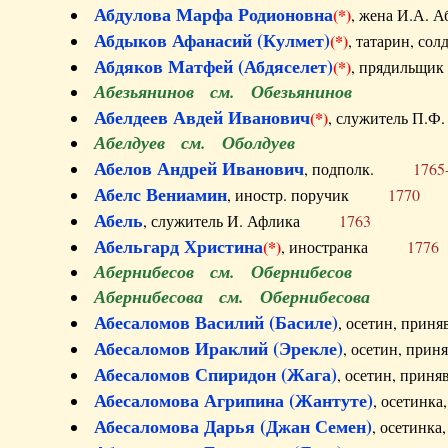
Абдулова Марфа Родионовна
(*)
, жена И.А
Абдыков Афанасий (Кулмет)
(*)
, татарин, с
Абдяков Матфей (Абдяселет)
(*)
, прядильщи
Абезьянинов см. Обезьянинов
Абелдеев Авдей Иванович
(*)
, служитель П
Абелдуев см. Оболдуев
Абелов Андрей Иванович
, подполк.
1765
Абелс Вениамин
, иностр. поручик
1770
Абель
, служитель И. Афлика
1763
Абельгард Христина
(*)
, иностранка
1776
Абернибесов см. Обернибесов
Абернибесова см. Обернибесова
Абесаломов Василий (Басиле)
, осетин, прин
Абесаломов Ираклий (Эрекле)
, осетин, при
Абесаломов Спиридон (Жага)
, осетин, прин
Абесаломова Агрипина (Жантуте)
, осетинк
Абесаломова Дарья (Джан Семен)
, осетинк