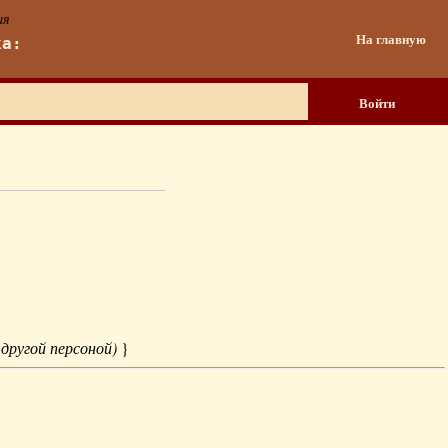
ия
На главную
ка:
Войти
 другой персоной)
}