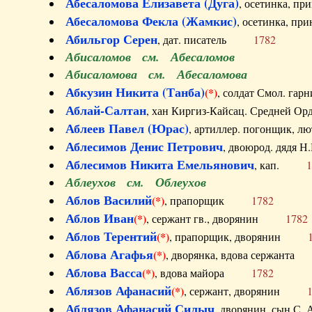
Абесаломова Елизавета (Дуга)
, осетинка, п
Абесаломова Фекла (Жамкис)
, осетинка, пр
Абильгор Серен
, дат. писатель
1782
Абисаломов см. Абесаломов
Абисаломова см. Абесаломова
Абкузин Никита (Танба)
(*)
, солдат Смол. г
Аблай-Салтан
, хан Киргиз-Кайсац. Средне
Аблеев Павел (Юрас)
, артиллер. погонщик,
Аблесимов Денис Петрович
, двоюрод. дяд
Аблесимов Никита Емельянович
, кап.
1
Аблеухов см. Облеухов
Аблов Василий
(*)
, прапорщик
1782
Аблов Иван
(*)
, сержант гв., дворянин
1782
Аблов Терентий
(*)
, прапорщик, дворянин
Аблова Агафья
(*)
, дворянка, вдова сержан
Аблова Васса
(*)
, вдова майора
1782
Аблязов Афанасий
(*)
, сержант, дворянин
Аблязов Афанасий Силыч
, дворянин, сын 