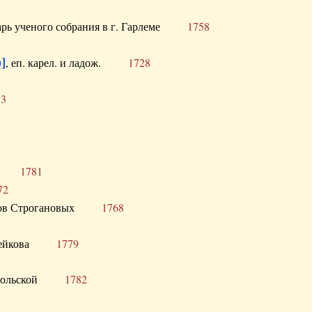
тарь ученого собрания в г. Гарлеме
1758
]
, еп. карел. и ладож.
1728
73
щик
1781
72
ронов Строгановых
1768
 Воейкова
1779
 Запольской
1782