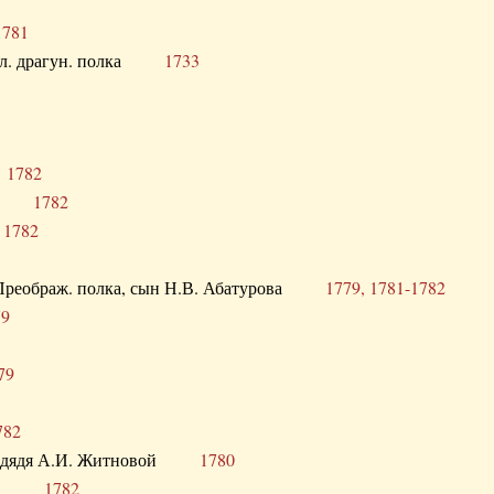
1781
опол. драгун. полка
1733
о
1782
кого
1782
а
1782
в. Преображ. полка, сын Н.В. Абатурова
1779, 1781-1782
79
79
782
од. дядя А.И. Житновой
1780
урова
1782