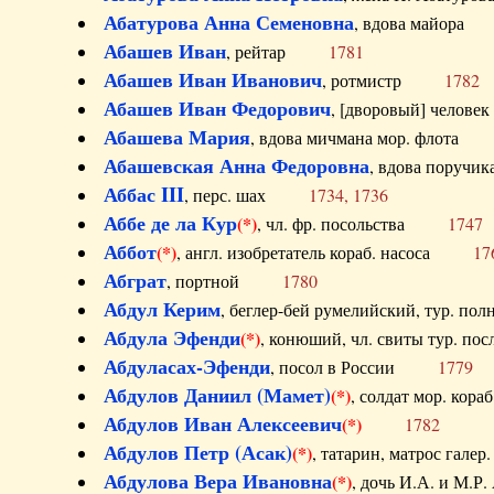
Абатурова Анна Семеновна
, вдова майо
Абашев Иван
, рейтар
1781
Абашев Иван Иванович
, ротмистр
1782
Абашев Иван Федорович
, [дворовый] чело
Абашева Мария
, вдова мичмана мор. флот
Абашевская Анна Федоровна
, вдова пор
Аббас III
, перс. шах
1734, 1736
Аббе де ла Кур
(*)
, чл. фр. посольства
1747
Аббот
(*)
, англ. изобретатель кораб. насоса
17
Абграт
, портной
1780
Абдул Керим
, беглер-бей румелийский, тур. 
Абдула Эфенди
(*)
, конюший, чл. свиты тур.
Абдуласах-Эфенди
, посол в России
1779
Абдулов Даниил (Мамет)
(*)
, солдат мор. ко
Абдулов Иван Алексеевич
(*)
1782
Абдулов Петр (Асак)
(*)
, татарин, матрос га
Абдулова Вера Ивановна
(*)
, дочь И.А. и 