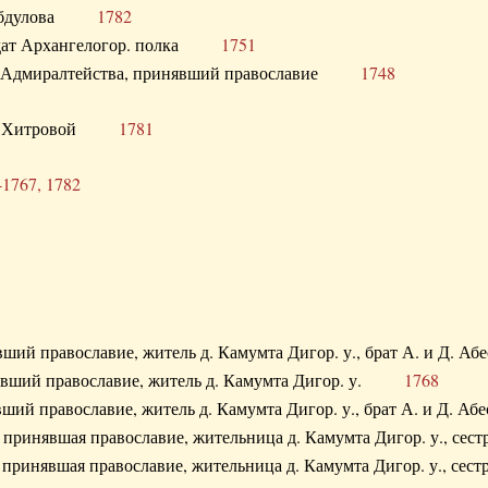
. Абдулова
1782
олдат Архангелогор. полка
1751
к Адмиралтейства, принявший православие
1748
.Ф. Хитровой
1781
-1767, 1782
явший православие, житель д. Камумта Дигор. у., брат А. и 
нявший православие, житель д. Камумта Дигор. у.
1768
явший православие, житель д. Камумта Дигор. у., брат А. и 
а, принявшая православие, жительница д. Камумта Дигор. у.,
а, принявшая православие, жительница д. Камумта Дигор. у.,