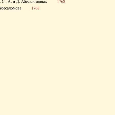
а В., С., А. и Д. Абесаломовых
1768
а И. Абесаломова
1768