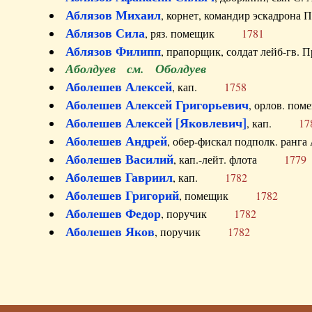
Аблязов Михаил
, корнет, командир эскадрон
Аблязов Сила
, ряз. помещик
1781
Аблязов Филипп
, прапорщик, солдат лейб-г
Аболдуев см. Оболдуев
Аболешев Алексей
, кап.
1758
Аболешев Алексей Григорьевич
, орлов. 
Аболешев Алексей [Яковлевич]
, кап.
17
Аболешев Андрей
, обер-фискал подполк. ра
Аболешев Василий
, кап.-лейт. флота
1779
Аболешев Гавриил
, кап.
1782
Аболешев Григорий
, помещик
1782
Аболешев Федор
, поручик
1782
Аболешев Яков
, поручик
1782