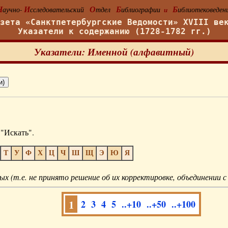
Н
И
О
Б
Б
аучно-
сследовательский
тдел
иблиографии
иблиотековеден
и
азета «Санктпетербургские Ведомости» XVIII ве
Указатели к содержанию (1728-1782 гг.)
Указатели: Именной (алфавитный)
"Искать".
Т
У
Ф
Х
Ц
Ч
Ш
Щ
Э
Ю
Я
ых (т.е. не принято решение об их корректировке, объединении с
1
2
3
4
5
..+10
..+50
..+100