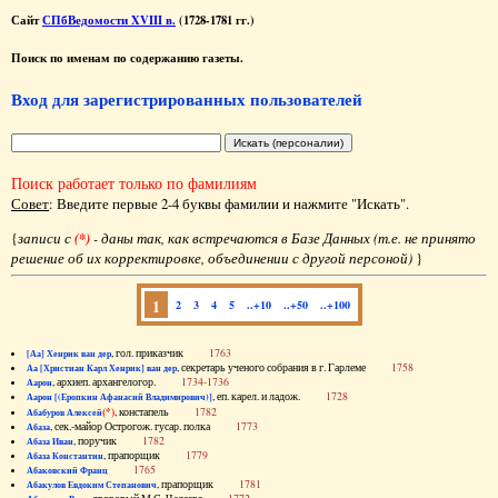
Сайт
СПбВедомости XVIII в.
(1728-1781 гг.)
Поиск по именам по содержанию газеты.
Вход для зарегистрированных пользователей
Поиск работает только по фамилиям
Совет
: Введите первые 2-4 буквы фамилии и нажмите "Искать".
{
записи с
(*)
- даны так, как встречаются в Базе Данных (т.е. не принято
решение об их корректировке, объединении с другой персоной)
}
1
2
3
4
5
..+10
..+50
..+100
, гол. приказчик
1763
[Аа] Хенрик ван дер
, секретарь ученого собрания в г. Гарлеме
1758
Аа [Христиан Карл Хенрик] ван дер
, архиеп. архангелогор.
1734-1736
Аарон
, еп. карел. и ладож.
1728
Аарон [(Еропкин Афанасий Владимирович)]
(*)
, констапель
1782
Абабуров Алексей
, сек.-майор Острогож. гусар. полка
1773
Абаза
, поручик
1782
Абаза Иван
, прапорщик
1779
Абаза Константин
1765
Абаковский Франц
, прапорщик
1781
Абакулов Евдоким Степанович