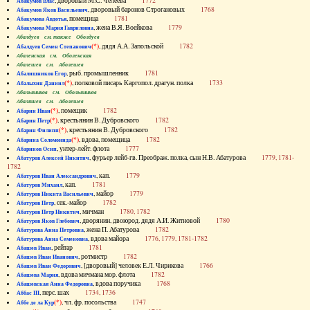
, дворовый М.С. Челеева
1772
Абакумов Влас
, дворовый баронов Строгановых
1768
Абакумов Яков Васильевич
, помещица
1781
Абакумова Авдотья
, жена В.Я. Воейкова
1779
Абакумова Мария Гавриловна
Абалдуев см. также Оболдуев
(*)
, дядя А.А. Запольской
1782
Абалдуев Семен Степанович
Абаленская см. Оболенская
Абалешев см. Аболешев
, рыб. промышленник
1781
Абалишников Егор
(*)
, полковой писарь Каргопол. драгун. полка
1733
Абалыхин Даниил
Абальянинов см. Обольянинов
Абаляшев см. Аболешев
(*)
, помещик
1782
Абарин Иван
(*)
, крестьянин В. Дубровского
1782
Абарин Петр
(*)
, крестьянин В. Дубровского
1782
Абарин Филипп
(*)
, вдова, помещица
1782
Абарина Соломонида
, унтер-лейт. флота
1777
Абаринов Осип
, фурьер лейб-гв. Преображ. полка, сын Н.В. Абатурова
1779, 1781-
Абатуров Алексей Никитич
1782
, кап.
1779
Абатуров Иван Александрович
, кап.
1781
Абатуров Михаил
, майор
1779
Абатуров Никита Васильевич
, сек.-майор
1782
Абатуров Петр
, мичман
1780, 1782
Абатуров Петр Никитич
, дворянин, двоюрод. дядя А.И. Житновой
1780
Абатуров Яков Глебович
, жена П. Абатурова
1782
Абатурова Анна Петровна
, вдова майора
1776, 1779, 1781-1782
Абатурова Анна Семеновна
, рейтар
1781
Абашев Иван
, ротмистр
1782
Абашев Иван Иванович
, [дворовый] человек Е.Л. Чирикова
1766
Абашев Иван Федорович
, вдова мичмана мор. флота
1782
Абашева Мария
, вдова поручика
1768
Абашевская Анна Федоровна
, перс. шах
1734, 1736
Аббас III
(*)
, чл. фр. посольства
1747
Аббе де ла Кур