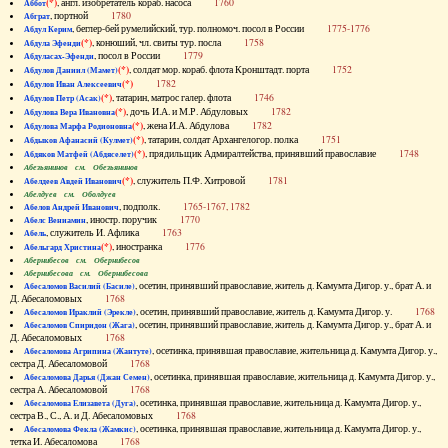
(*)
, англ. изобретатель кораб. насоса
1760
Аббот
, портной
1780
Абграт
, беглер-бей румелийский, тур. полномоч. посол в России
1775-1776
Абдул Керим
(*)
, конюший, чл. свиты тур. посла
1758
Абдула Эфенди
, посол в России
1779
Абдуласах-Эфенди
(*)
, солдат мор. кораб. флота Кронштадт. порта
1752
Абдулов Даниил (Мамет)
(*)
1782
Абдулов Иван Алексеевич
(*)
, татарин, матрос галер. флота
1746
Абдулов Петр (Асак)
(*)
, дочь И.А. и М.Р. Абдуловых
1782
Абдулова Вера Ивановна
(*)
, жена И.А. Абдулова
1782
Абдулова Марфа Родионовна
(*)
, татарин, солдат Архангелогор. полка
1751
Абдыков Афанасий (Кулмет)
(*)
, прядильщик Адмиралтейства, принявший православие
1748
Абдяков Матфей (Абдяселет)
Абезьянинов см. Обезьянинов
(*)
, служитель П.Ф. Хитровой
1781
Абелдеев Авдей Иванович
Абелдуев см. Оболдуев
, подполк.
1765-1767, 1782
Абелов Андрей Иванович
, иностр. поручик
1770
Абелс Вениамин
, служитель И. Афлика
1763
Абель
(*)
, иностранка
1776
Абельгард Христина
Абернибесов см. Обернибесов
Абернибесова см. Обернибесова
, осетин, принявший православие, житель д. Камумта Дигор. у., брат А. и
Абесаломов Василий (Басиле)
Д. Абесаломовых
1768
, осетин, принявший православие, житель д. Камумта Дигор. у.
1768
Абесаломов Ираклий (Эрекле)
, осетин, принявший православие, житель д. Камумта Дигор. у., брат А. и
Абесаломов Спиридон (Жага)
Д. Абесаломовых
1768
, осетинка, принявшая православие, жительница д. Камумта Дигор. у.,
Абесаломова Агрипина (Жантуте)
сестра Д. Абесаломовой
1768
, осетинка, принявшая православие, жительница д. Камумта Дигор. у.,
Абесаломова Дарья (Джан Семен)
сестра А. Абесаломовой
1768
, осетинка, принявшая православие, жительница д. Камумта Дигор. у.,
Абесаломова Елизавета (Дуга)
сестра В., С., А. и Д. Абесаломовых
1768
, осетинка, принявшая православие, жительница д. Камумта Дигор. у.,
Абесаломова Фекла (Жамкис)
тетка И. Абесаломова
1768