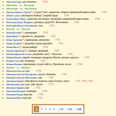
, дат. писатель
1782
Абильгор Серен
Абисаломов см. Абесаломов
Абисаломова см. Абесаломова
(*)
, солдат Смол. гарнизона, татарин, принявший православие
1749
Абкузин Никита (Танба)
, хан Киргиз-Кайсац. Средней Орды
1765
Аблай-Салтан
, артиллер. погонщик, лютеранин, принявший православие
1768
Аблеев Павел (Юрас)
, двоюрод. дядя Н.Е. Аблесимова
1782
Аблесимов Денис Петрович
, кап.
1782
Аблесимов Никита Емельянович
Аблеухов см. Облеухов
(*)
, прапорщик
1782
Аблов Василий
(*)
, сержант гв., дворянин
1782
Аблов Иван
(*)
, прапорщик, дворянин
1782
Аблов Терентий
(*)
, дворянка, вдова сержанта
1782
Аблова Агафья
(*)
, вдова майора
1782
Аблова Васса
(*)
, сержант, дворянин
1782
Аблязов Афанасий
, дворянин, сын С. Аблязова
1781
Аблязов Афанасий Силыч
, корнет, командир эскадрона Пензен. дворян. корпуса
1774
Аблязов Михаил
, ряз. помещик
1781
Аблязов Сила
, прапорщик, солдат лейб-гв. Преображ. полка
1768
Аблязов Филипп
Аболдуев см. Оболдуев
, кап.
1758
Аболешев Алексей
, орлов. помещик
1782
Аболешев Алексей Григорьевич
, кап.
1782
Аболешев Алексей [Яковлевич]
, обер-фискал подполк. ранга Астрах. порта
1751, 1765, 1782
Аболешев Андрей
, кап.-лейт. флота
1779
Аболешев Василий
, кап.
1782
Аболешев Гавриил
, помещик
1782
Аболешев Григорий
, поручик
1782
Аболешев Федор
, поручик
1782
Аболешев Яков
1
2
3
4
5
..+10
..+50
..+100