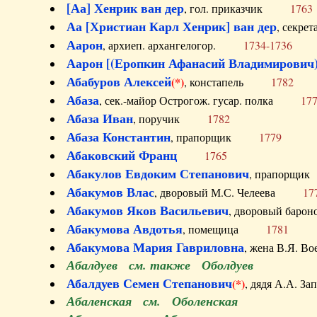
[Аа] Хенрик ван дер
, гол. приказчик
1763
Аа [Христиан Карл Хенрик] ван дер
, секре
Аарон
, архиеп. архангелогор.
1734-1736
Аарон [(Еропкин Афанасий Владимирович)
Абабуров Алексей
(*)
, констапель
1782
Абаза
, сек.-майор Острогож. гусар. полка
17
Абаза Иван
, поручик
1782
Абаза Константин
, прапорщик
1779
Абаковский Франц
1765
Абакулов Евдоким Степанович
, прапор
Абакумов Влас
, дворовый М.С. Челеева
17
Абакумов Яков Васильевич
, дворовый ба
Абакумова Авдотья
, помещица
1781
Абакумова Мария Гавриловна
, жена В.Я.
Абалдуев см. также Оболдуев
Абалдуев Семен Степанович
(*)
, дядя А.А.
Абаленская см. Оболенская