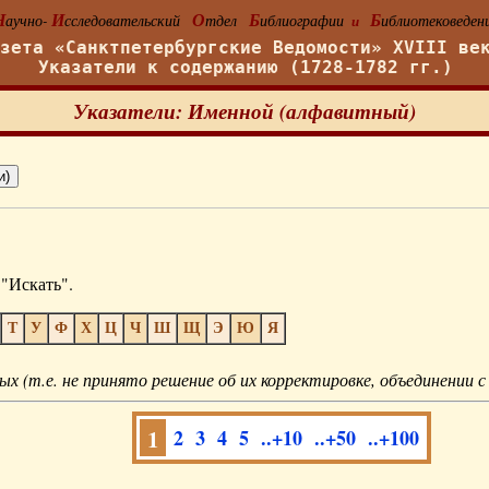
Н
И
О
Б
Б
аучно-
сследовательский
тдел
иблиографии
иблиотековеден
и
азета «Санктпетербургские Ведомости» XVIII ве
Указатели к содержанию (1728-1782 гг.)
Указатели: Именной (алфавитный)
"Искать".
Т
У
Ф
Х
Ц
Ч
Ш
Щ
Э
Ю
Я
ых (т.е. не принято решение об их корректировке, объединении с
1
2
3
4
5
..+10
..+50
..+100