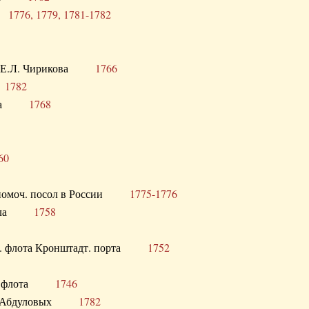
ра
1776, 1779, 1781-1782
век Е.Л. Чирикова
1766
а
1782
учика
1768
60
полномоч. посол в России
1775-1776
 посла
1758
раб. флота Кронштадт. порта
1752
лер. флота
1746
М.Р. Абдуловых
1782