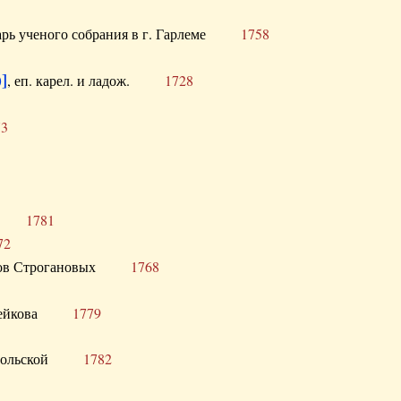
тарь ученого собрания в г. Гарлеме
1758
]
, еп. карел. и ладож.
1728
73
щик
1781
72
ронов Строгановых
1768
 Воейкова
1779
 Запольской
1782