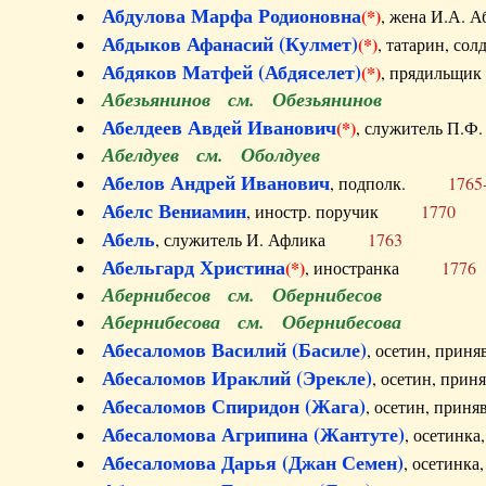
Абдулова Марфа Родионовна
(*)
, жена И.А
Абдыков Афанасий (Кулмет)
(*)
, татарин, с
Абдяков Матфей (Абдяселет)
(*)
, прядильщи
Абезьянинов см. Обезьянинов
Абелдеев Авдей Иванович
(*)
, служитель П
Абелдуев см. Оболдуев
Абелов Андрей Иванович
, подполк.
1765
Абелс Вениамин
, иностр. поручик
1770
Абель
, служитель И. Афлика
1763
Абельгард Христина
(*)
, иностранка
1776
Абернибесов см. Обернибесов
Абернибесова см. Обернибесова
Абесаломов Василий (Басиле)
, осетин, прин
Абесаломов Ираклий (Эрекле)
, осетин, при
Абесаломов Спиридон (Жага)
, осетин, прин
Абесаломова Агрипина (Жантуте)
, осетинк
Абесаломова Дарья (Джан Семен)
, осетинк