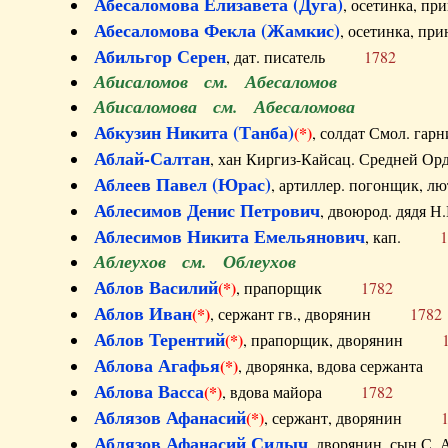
Абесаломова Елизавета (Дуга)
, осетинка, п
Абесаломова Фекла (Жамкис)
, осетинка, пр
Абильгор Серен
, дат. писатель
1782
Абисаломов см. Абесаломов
Абисаломова см. Абесаломова
Абкузин Никита (Танба)
(*)
, солдат Смол. г
Аблай-Салтан
, хан Киргиз-Кайсац. Средне
Аблеев Павел (Юрас)
, артиллер. погонщик,
Аблесимов Денис Петрович
, двоюрод. дяд
Аблесимов Никита Емельянович
, кап.
1
Аблеухов см. Облеухов
Аблов Василий
(*)
, прапорщик
1782
Аблов Иван
(*)
, сержант гв., дворянин
1782
Аблов Терентий
(*)
, прапорщик, дворянин
Аблова Агафья
(*)
, дворянка, вдова сержан
Аблова Васса
(*)
, вдова майора
1782
Аблязов Афанасий
(*)
, сержант, дворянин
Аблязов Афанасий Силыч
, дворянин, сын 