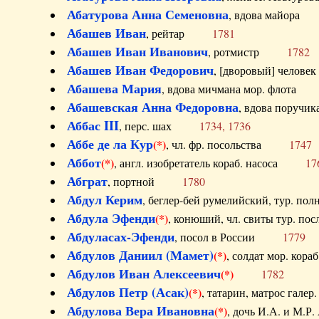
Абатурова Анна Семеновна
, вдова майо
Абашев Иван
, рейтар
1781
Абашев Иван Иванович
, ротмистр
1782
Абашев Иван Федорович
, [дворовый] чело
Абашева Мария
, вдова мичмана мор. флот
Абашевская Анна Федоровна
, вдова пор
Аббас III
, перс. шах
1734, 1736
Аббе де ла Кур
(*)
, чл. фр. посольства
1747
Аббот
(*)
, англ. изобретатель кораб. насоса
17
Абграт
, портной
1780
Абдул Керим
, беглер-бей румелийский, тур. 
Абдула Эфенди
(*)
, конюший, чл. свиты тур.
Абдуласах-Эфенди
, посол в России
1779
Абдулов Даниил (Мамет)
(*)
, солдат мор. ко
Абдулов Иван Алексеевич
(*)
1782
Абдулов Петр (Асак)
(*)
, татарин, матрос га
Абдулова Вера Ивановна
(*)
, дочь И.А. и 