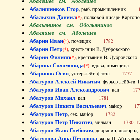
Абалешев см. Аболешев
Абалишников Егор
, рыб. промышленник
Абалыхин Даниил
(*)
, полковой писарь Карг
Абальянинов см. Обольянинов
Абаляшев см. Аболешев
Абарин Иван
(*)
, помещик
1782
Абарин Петр
(*)
, крестьянин В. Дубровског
Абарин Филипп
(*)
, крестьянин В. Дубровс
Абарина Соломонида
(*)
, вдова, помещиц
Абаринов Осип
, унтер-лейт. флота
1777
Абатуров Алексей Никитич
, фурьер лейб-г
Абатуров Иван Александрович
, кап.
17
Абатуров Михаил
, кап.
1781
Абатуров Никита Васильевич
, майор
17
Абатуров Петр
, сек.-майор
1782
Абатуров Петр Никитич
, мичман
1780, 1
Абатуров Яков Глебович
, дворянин, двоюр
Абатурова Анна Петровна
, жена П. Абат