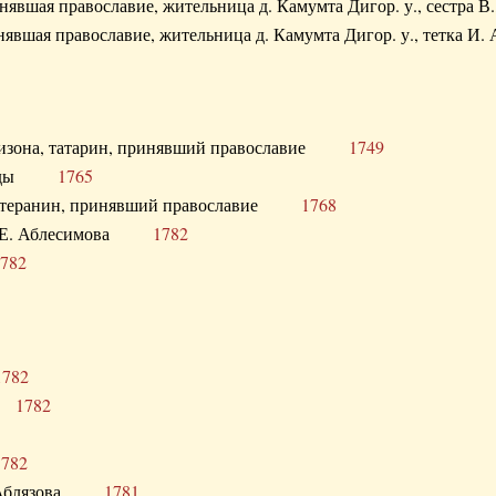
ринявшая православие, жительница д. Камумта Дигор. у., сестр
инявшая православие, жительница д. Камумта Дигор. у., тетк
арнизона, татарин, принявший православие
1749
й Орды
1765
 лютеранин, принявший православие
1768
я Н.Е. Аблесимова
1782
782
1782
та
1782
1782
С. Аблязова
1781