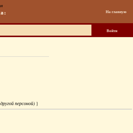
ия
На главную
ка:
Войти
 другой персоной)
}