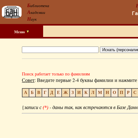
Б
иблиотека
А
кадемии
Г
Н
аук
Меню
Поиск работает только по фамилиям
Совет
: Введите первые 2-4 буквы фамилии и нажмите 
А
Б
В
Г
Д
Е
Ж
З
И
К
Л
М
Н
О
П
Р
С
{
записи с
(*)
- даны так, как встречаются в Базе Данн