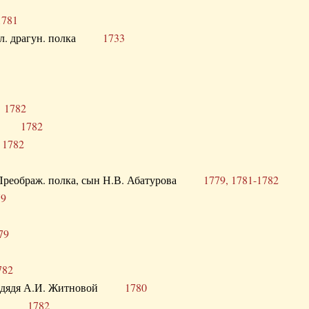
1781
опол. драгун. полка
1733
о
1782
кого
1782
а
1782
в. Преображ. полка, сын Н.В. Абатурова
1779, 1781-1782
79
79
782
од. дядя А.И. Житновой
1780
урова
1782