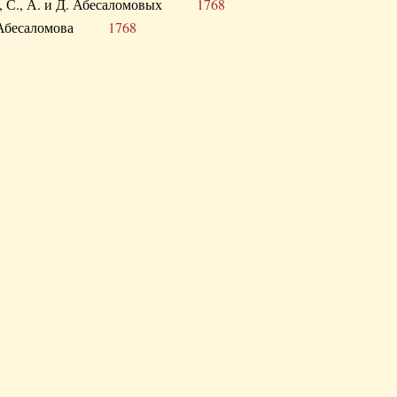
а В., С., А. и Д. Абесаломовых
1768
а И. Абесаломова
1768