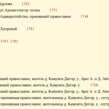
. Абдулова
1782
олдат Архангелогор. полка
1751
к Адмиралтейства, принявший православие
1748
.Ф. Хитровой
1781
-1767, 1782
явший православие, житель д. Камумта Дигор. у., брат А. и 
нявший православие, житель д. Камумта Дигор. у.
1768
явший православие, житель д. Камумта Дигор. у., брат А. и 
а, принявшая православие, жительница д. Камумта Дигор. у.,
а, принявшая православие, жительница д. Камумта Дигор. у.,