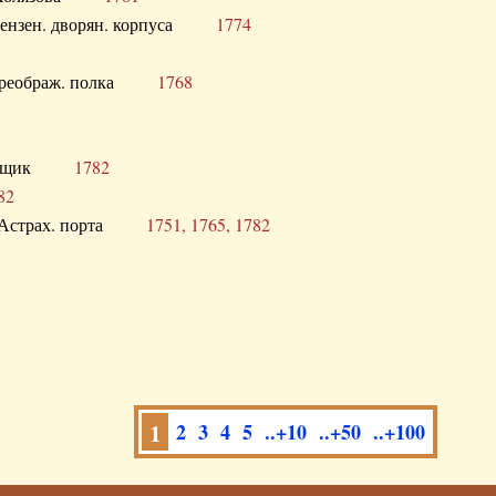
а Пензен. дворян. корпуса
1774
в. Преображ. полка
1768
помещик
1782
82
нга Астрах. порта
1751, 1765, 1782
1
2
3
4
5
..+10
..+50
..+100