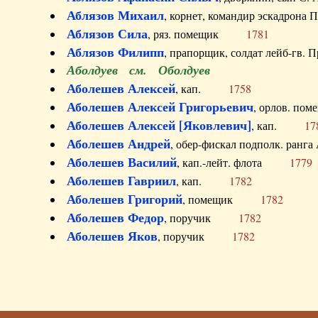
Аблязов Михаил
, корнет, командир эскадрон
Аблязов Сила
, ряз. помещик
1781
Аблязов Филипп
, прапорщик, солдат лейб-г
Аболдуев см. Оболдуев
Аболешев Алексей
, кап.
1758
Аболешев Алексей Григорьевич
, орлов. 
Аболешев Алексей [Яковлевич]
, кап.
17
Аболешев Андрей
, обер-фискал подполк. ра
Аболешев Василий
, кап.-лейт. флота
1779
Аболешев Гавриил
, кап.
1782
Аболешев Григорий
, помещик
1782
Аболешев Федор
, поручик
1782
Аболешев Яков
, поручик
1782