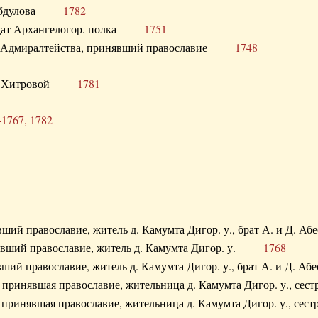
. Абдулова
1782
олдат Архангелогор. полка
1751
к Адмиралтейства, принявший православие
1748
.Ф. Хитровой
1781
-1767, 1782
явший православие, житель д. Камумта Дигор. у., брат А. и 
нявший православие, житель д. Камумта Дигор. у.
1768
явший православие, житель д. Камумта Дигор. у., брат А. и 
а, принявшая православие, жительница д. Камумта Дигор. у.,
а, принявшая православие, жительница д. Камумта Дигор. у.,