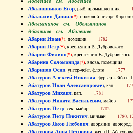
Абалешев см. Аболешев
Абалишников Егор
, рыб. промышленник
Абалыхин Даниил
(*)
, полковой писарь Карг
Абальянинов см. Обольянинов
Абаляшев см. Аболешев
Абарин Иван
(*)
, помещик
1782
Абарин Петр
(*)
, крестьянин В. Дубровског
Абарин Филипп
(*)
, крестьянин В. Дубровс
Абарина Соломонида
(*)
, вдова, помещиц
Абаринов Осип
, унтер-лейт. флота
1777
Абатуров Алексей Никитич
, фурьер лейб-г
Абатуров Иван Александрович
, кап.
17
Абатуров Михаил
, кап.
1781
Абатуров Никита Васильевич
, майор
17
Абатуров Петр
, сек.-майор
1782
Абатуров Петр Никитич
, мичман
1780, 1
Абатуров Яков Глебович
, дворянин, двоюр
Абатурова Анна Петровна
, жена П. Абат