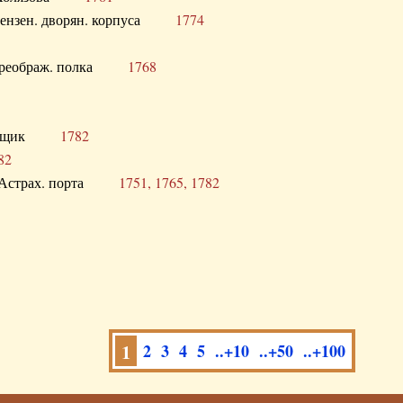
а Пензен. дворян. корпуса
1774
в. Преображ. полка
1768
помещик
1782
82
нга Астрах. порта
1751, 1765, 1782
1
2
3
4
5
..+10
..+50
..+100