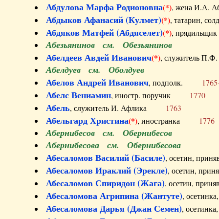
Абдулова Марфа Родионовна
(*)
, жена И.А
Абдыков Афанасий (Кулмет)
(*)
, татарин, с
Абдяков Матфей (Абдяселет)
(*)
, прядильщи
Абезьянинов см. Обезьянинов
Абелдеев Авдей Иванович
(*)
, служитель П
Абелдуев см. Оболдуев
Абелов Андрей Иванович
, подполк.
1765
Абелс Вениамин
, иностр. поручик
1770
Абель
, служитель И. Афлика
1763
Абельгард Христина
(*)
, иностранка
1776
Абернибесов см. Обернибесов
Абернибесова см. Обернибесова
Абесаломов Василий (Басиле)
, осетин, прин
Абесаломов Ираклий (Эрекле)
, осетин, при
Абесаломов Спиридон (Жага)
, осетин, прин
Абесаломова Агрипина (Жантуте)
, осетинк
Абесаломова Дарья (Джан Семен)
, осетинк