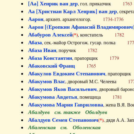
[Аа] Хенрик ван дер
, гол. приказчик
1763
Аа [Христиан Карл Хенрик] ван дер
, секре
Аарон
, архиеп. архангелогор.
1734-1736
Аарон [(Еропкин Афанасий Владимирович)
Абабуров Алексей
(*)
, констапель
1782
Абаза
, сек.-майор Острогож. гусар. полка
17
Абаза Иван
, поручик
1782
Абаза Константин
, прапорщик
1779
Абаковский Франц
1765
Абакулов Евдоким Степанович
, прапор
Абакумов Влас
, дворовый М.С. Челеева
17
Абакумов Яков Васильевич
, дворовый ба
Абакумова Авдотья
, помещица
1781
Абакумова Мария Гавриловна
, жена В.Я.
Абалдуев см. также Оболдуев
Абалдуев Семен Степанович
(*)
, дядя А.А.
Абаленская см. Оболенская