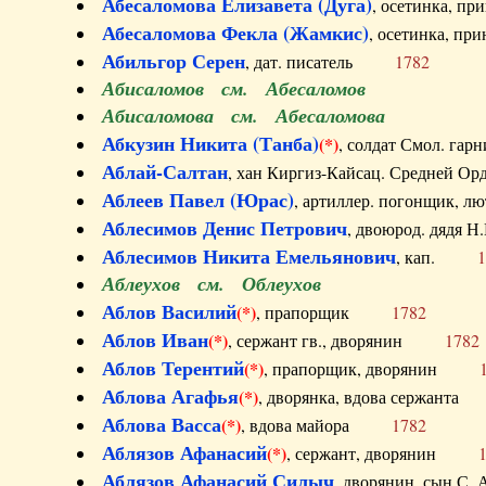
Абесаломова Елизавета (Дуга)
, осетинка, п
Абесаломова Фекла (Жамкис)
, осетинка, пр
Абильгор Серен
, дат. писатель
1782
Абисаломов см. Абесаломов
Абисаломова см. Абесаломова
Абкузин Никита (Танба)
(*)
, солдат Смол. г
Аблай-Салтан
, хан Киргиз-Кайсац. Средне
Аблеев Павел (Юрас)
, артиллер. погонщик,
Аблесимов Денис Петрович
, двоюрод. дяд
Аблесимов Никита Емельянович
, кап.
1
Аблеухов см. Облеухов
Аблов Василий
(*)
, прапорщик
1782
Аблов Иван
(*)
, сержант гв., дворянин
1782
Аблов Терентий
(*)
, прапорщик, дворянин
Аблова Агафья
(*)
, дворянка, вдова сержан
Аблова Васса
(*)
, вдова майора
1782
Аблязов Афанасий
(*)
, сержант, дворянин
Аблязов Афанасий Силыч
, дворянин, сын 