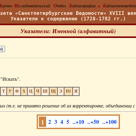
Н
И
О
Б
Б
аучно-
сследовательский
тдел
иблиографии
иблиотековеден
и
азета «Санктпетербургские Ведомости» XVIII ве
Указатели к содержанию (1728-1782 гг.)
Указатели: Именной (алфавитный)
"Искать".
Т
У
Ф
Х
Ц
Ч
Ш
Щ
Э
Ю
Я
ых (т.е. не принято решение об их корректировке, объединении с
1
2
3
4
5
..+10
..+50
..+100