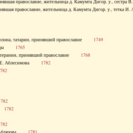
ринявшая православие, жительница д. Камумта Дигор. у., сестр
инявшая православие, жительница д. Камумта Дигор. у., тетк
арнизона, татарин, принявший православие
1749
й Орды
1765
 лютеранин, принявший православие
1768
я Н.Е. Аблесимова
1782
782
1782
та
1782
1782
С. Аблязова
1781