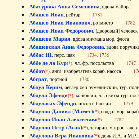
Абатурова Анна Семеновна
, вдова майо
Абашев Иван
, рейтар
1781
Абашев Иван Иванович
, ротмистр
1782
Абашев Иван Федорович
, [дворовый] чело
Абашева Мария
, вдова мичмана мор. флот
Абашевская Анна Федоровна
, вдова пор
Аббас III
, перс. шах
1734, 1736
Аббе де ла Кур
(*)
, чл. фр. посольства
1747
Аббот
(*)
, англ. изобретатель кораб. насоса
17
Абграт
, портной
1780
Абдул Керим
, беглер-бей румелийский, тур. 
Абдула Эфенди
(*)
, конюший, чл. свиты тур.
Абдуласах-Эфенди
, посол в России
1779
Абдулов Даниил (Мамет)
(*)
, солдат мор. ко
Абдулов Иван Алексеевич
(*)
1782
Абдулов Петр (Асак)
(*)
, татарин, матрос га
Абдулова Вера Ивановна
(*)
, дочь И.А. и 