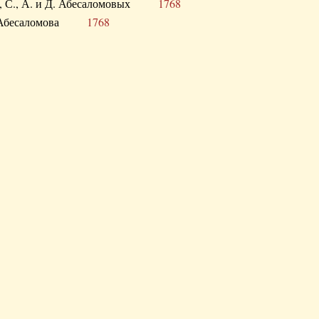
а В., С., А. и Д. Абесаломовых
1768
а И. Абесаломова
1768