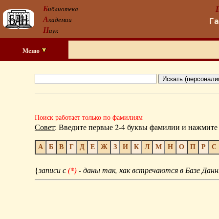
Б
иблиотека
А
кадемии
Г
Н
аук
Меню
Поиск работает только по фамилиям
Совет
: Введите первые 2-4 буквы фамилии и нажмите 
А
Б
В
Г
Д
Е
Ж
З
И
К
Л
М
Н
О
П
Р
С
{
записи с
(*)
- даны так, как встречаются в Базе Данн