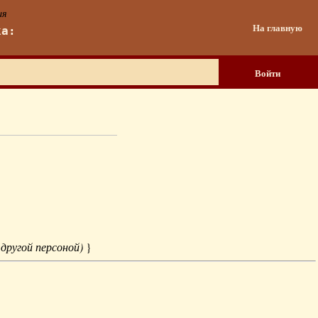
ия
На главную
ка:
Войти
 другой персоной)
}