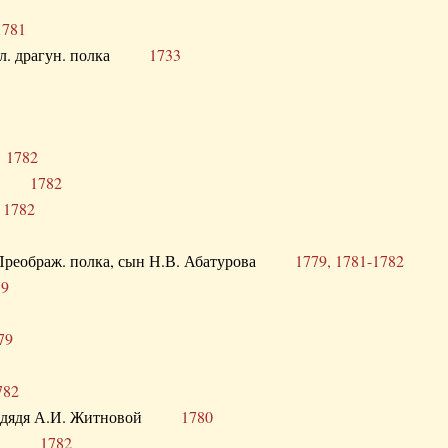
1781
опол. драгун. полка
1733
о
1782
кого
1782
а
1782
в. Преображ. полка, сын Н.В. Абатурова
1779, 1781-1782
79
79
782
од. дядя А.И. Житновой
1780
урова
1782