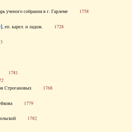
тарь ученого собрания в г. Гарлеме
1758
]
, еп. карел. и ладож.
1728
73
щик
1781
72
ронов Строгановых
1768
 Воейкова
1779
 Запольской
1782