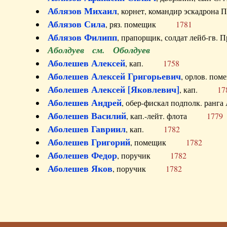
Аблязов Михаил
, корнет, командир эскадрон
Аблязов Сила
, ряз. помещик
1781
Аблязов Филипп
, прапорщик, солдат лейб-г
Аболдуев см. Оболдуев
Аболешев Алексей
, кап.
1758
Аболешев Алексей Григорьевич
, орлов. 
Аболешев Алексей [Яковлевич]
, кап.
17
Аболешев Андрей
, обер-фискал подполк. ра
Аболешев Василий
, кап.-лейт. флота
1779
Аболешев Гавриил
, кап.
1782
Аболешев Григорий
, помещик
1782
Аболешев Федор
, поручик
1782
Аболешев Яков
, поручик
1782