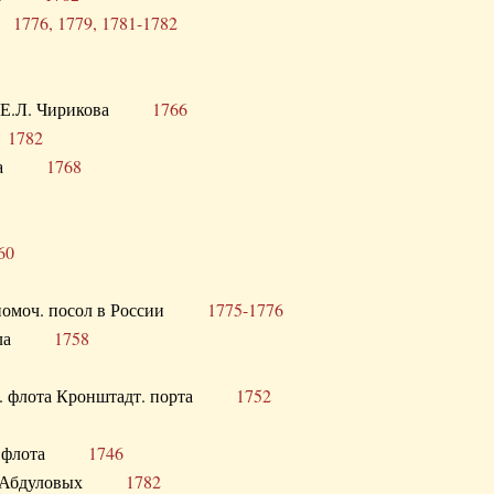
ра
1776, 1779, 1781-1782
век Е.Л. Чирикова
1766
а
1782
учика
1768
60
полномоч. посол в России
1775-1776
 посла
1758
раб. флота Кронштадт. порта
1752
лер. флота
1746
М.Р. Абдуловых
1782