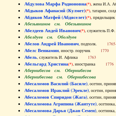
Абдулова Марфа Родионовна
(*)
, жена И.А
Абдыков Афанасий (Кулмет)
(*)
, татарин, с
Абдяков Матфей (Абдяселет)
(*)
, прядильщи
Абезьянинов см. Обезьянинов
Абелдеев Авдей Иванович
(*)
, служитель П
Абелдуев см. Оболдуев
Абелов Андрей Иванович
, подполк.
1765
Абелс Вениамин
, иностр. поручик
1770
Абель
, служитель И. Афлика
1763
Абельгард Христина
(*)
, иностранка
1776
Абернибесов см. Обернибесов
Абернибесова см. Обернибесова
Абесаломов Василий (Басиле)
, осетин, прин
Абесаломов Ираклий (Эрекле)
, осетин, при
Абесаломов Спиридон (Жага)
, осетин, прин
Абесаломова Агрипина (Жантуте)
, осетинк
Абесаломова Дарья (Джан Семен)
, осетинк