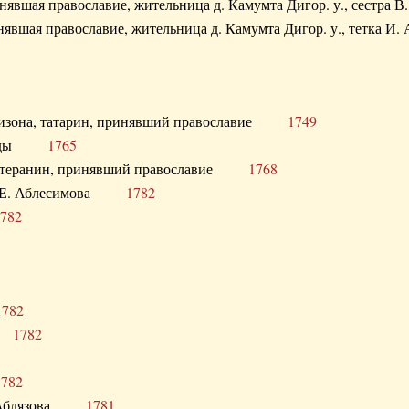
ринявшая православие, жительница д. Камумта Дигор. у., сестр
инявшая православие, жительница д. Камумта Дигор. у., тетк
арнизона, татарин, принявший православие
1749
й Орды
1765
 лютеранин, принявший православие
1768
я Н.Е. Аблесимова
1782
782
1782
та
1782
1782
С. Аблязова
1781