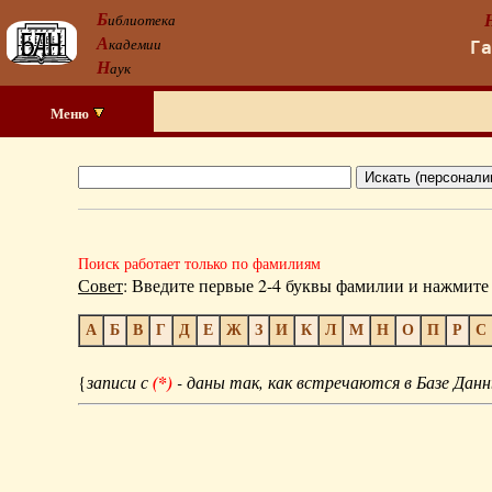
Б
иблиотека
А
кадемии
Г
Н
аук
Меню
Поиск работает только по фамилиям
Совет
: Введите первые 2-4 буквы фамилии и нажмите 
А
Б
В
Г
Д
Е
Ж
З
И
К
Л
М
Н
О
П
Р
С
{
записи с
(*)
- даны так, как встречаются в Базе Данн