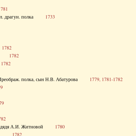
1781
опол. драгун. полка
1733
о
1782
кого
1782
а
1782
в. Преображ. полка, сын Н.В. Абатурова
1779, 1781-1782
79
79
782
од. дядя А.И. Житновой
1780
урова
1782