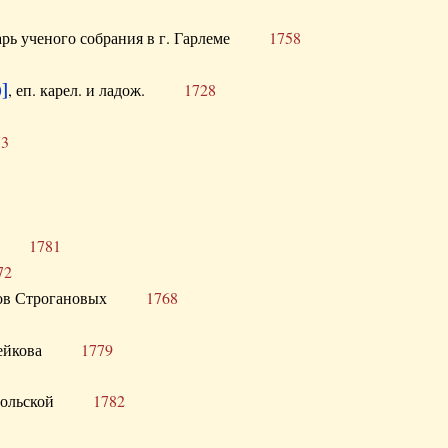
тарь ученого собрания в г. Гарлеме
1758
]
, еп. карел. и ладож.
1728
73
щик
1781
72
ронов Строгановых
1768
 Воейкова
1779
 Запольской
1782