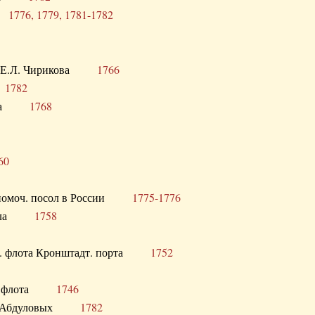
ра
1776, 1779, 1781-1782
век Е.Л. Чирикова
1766
а
1782
учика
1768
60
полномоч. посол в России
1775-1776
 посла
1758
раб. флота Кронштадт. порта
1752
лер. флота
1746
М.Р. Абдуловых
1782