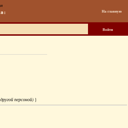
ия
На главную
ка:
Войти
 другой персоной)
}