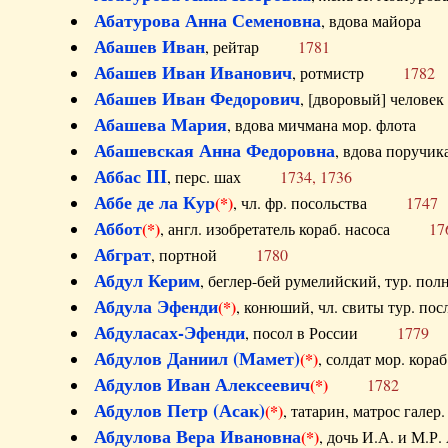
Абатурова Анна Семеновна
, вдова майо
Абашев Иван
, рейтар
1781
Абашев Иван Иванович
, ротмистр
1782
Абашев Иван Федорович
, [дворовый] чело
Абашева Мария
, вдова мичмана мор. флот
Абашевская Анна Федоровна
, вдова пор
Аббас III
, перс. шах
1734, 1736
Аббе де ла Кур
(*)
, чл. фр. посольства
1747
Аббот
(*)
, англ. изобретатель кораб. насоса
17
Абграт
, портной
1780
Абдул Керим
, беглер-бей румелийский, тур. 
Абдула Эфенди
(*)
, конюший, чл. свиты тур.
Абдуласах-Эфенди
, посол в России
1779
Абдулов Даниил (Мамет)
(*)
, солдат мор. ко
Абдулов Иван Алексеевич
(*)
1782
Абдулов Петр (Асак)
(*)
, татарин, матрос га
Абдулова Вера Ивановна
(*)
, дочь И.А. и 