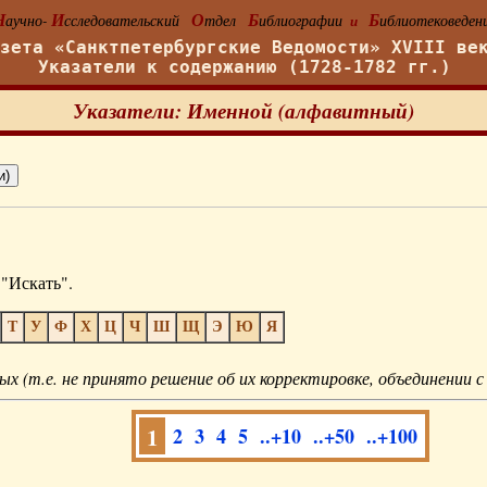
Н
И
О
Б
Б
аучно-
сследовательский
тдел
иблиографии
иблиотековеден
и
азета «Санктпетербургские Ведомости» XVIII ве
Указатели к содержанию (1728-1782 гг.)
Указатели: Именной (алфавитный)
"Искать".
Т
У
Ф
Х
Ц
Ч
Ш
Щ
Э
Ю
Я
ых (т.е. не принято решение об их корректировке, объединении с
1
2
3
4
5
..+10
..+50
..+100