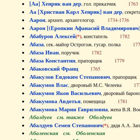
[Аа] Хенрик ван дер
, гол. приказчик
1763
Аа [Христиан Карл Хенрик] ван дер
, секре
Аарон
, архиеп. архангелогор.
1734-1736
Аарон [(Еропкин Афанасий Владимирович)
Абабуров Алексей
(*)
, констапель
1782
Абаза
, сек.-майор Острогож. гусар. полка
17
Абаза Иван
, поручик
1782
Абаза Константин
, прапорщик
1779
Абаковский Франц
1765
Абакулов Евдоким Степанович
, прапор
Абакумов Влас
, дворовый М.С. Челеева
17
Абакумов Яков Васильевич
, дворовый ба
Абакумова Авдотья
, помещица
1781
Абакумова Мария Гавриловна
, жена В.Я.
Абалдуев см. также Оболдуев
Абалдуев Семен Степанович
(*)
, дядя А.А.
Абаленская см. Оболенская