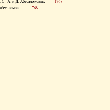
а В., С., А. и Д. Абесаломовых
1768
а И. Абесаломова
1768