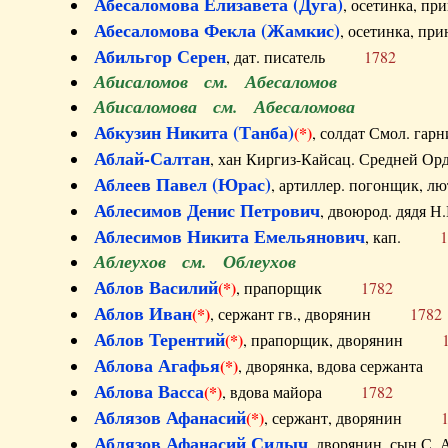
Абесаломова Елизавета (Дуга)
, осетинка, п
Абесаломова Фекла (Жамкис)
, осетинка, пр
Абильгор Серен
, дат. писатель
1782
Абисаломов см. Абесаломов
Абисаломова см. Абесаломова
Абкузин Никита (Танба)
(*)
, солдат Смол. г
Аблай-Салтан
, хан Киргиз-Кайсац. Средне
Аблеев Павел (Юрас)
, артиллер. погонщик,
Аблесимов Денис Петрович
, двоюрод. дяд
Аблесимов Никита Емельянович
, кап.
1
Аблеухов см. Облеухов
Аблов Василий
(*)
, прапорщик
1782
Аблов Иван
(*)
, сержант гв., дворянин
1782
Аблов Терентий
(*)
, прапорщик, дворянин
Аблова Агафья
(*)
, дворянка, вдова сержан
Аблова Васса
(*)
, вдова майора
1782
Аблязов Афанасий
(*)
, сержант, дворянин
Аблязов Афанасий Силыч
, дворянин, сын 