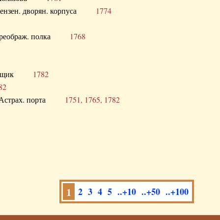
а Пензен. дворян. корпуса
1774
в. Преображ. полка
1768
помещик
1782
82
нга Астрах. порта
1751, 1765, 1782
1
2
3
4
5
..+10
..+50
..+100