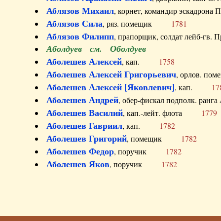
Аблязов Михаил
, корнет, командир эскадрон
Аблязов Сила
, ряз. помещик
1781
Аблязов Филипп
, прапорщик, солдат лейб-г
Аболдуев см. Оболдуев
Аболешев Алексей
, кап.
1758
Аболешев Алексей Григорьевич
, орлов. 
Аболешев Алексей [Яковлевич]
, кап.
17
Аболешев Андрей
, обер-фискал подполк. ра
Аболешев Василий
, кап.-лейт. флота
1779
Аболешев Гавриил
, кап.
1782
Аболешев Григорий
, помещик
1782
Аболешев Федор
, поручик
1782
Аболешев Яков
, поручик
1782