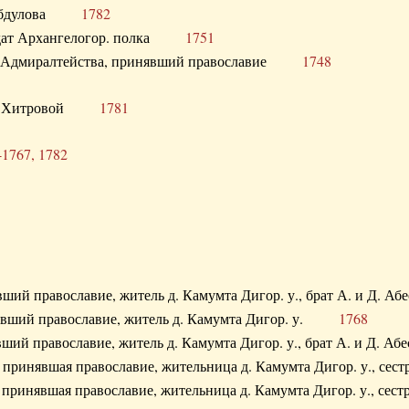
. Абдулова
1782
олдат Архангелогор. полка
1751
к Адмиралтейства, принявший православие
1748
.Ф. Хитровой
1781
-1767, 1782
явший православие, житель д. Камумта Дигор. у., брат А. и 
нявший православие, житель д. Камумта Дигор. у.
1768
явший православие, житель д. Камумта Дигор. у., брат А. и 
а, принявшая православие, жительница д. Камумта Дигор. у.,
а, принявшая православие, жительница д. Камумта Дигор. у.,