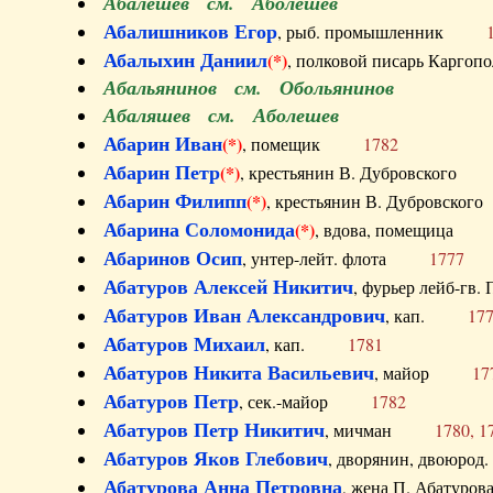
Абалешев см. Аболешев
Абалишников Егор
, рыб. промышленник
Абалыхин Даниил
(*)
, полковой писарь Карг
Абальянинов см. Обольянинов
Абаляшев см. Аболешев
Абарин Иван
(*)
, помещик
1782
Абарин Петр
(*)
, крестьянин В. Дубровског
Абарин Филипп
(*)
, крестьянин В. Дубровс
Абарина Соломонида
(*)
, вдова, помещиц
Абаринов Осип
, унтер-лейт. флота
1777
Абатуров Алексей Никитич
, фурьер лейб-г
Абатуров Иван Александрович
, кап.
17
Абатуров Михаил
, кап.
1781
Абатуров Никита Васильевич
, майор
17
Абатуров Петр
, сек.-майор
1782
Абатуров Петр Никитич
, мичман
1780, 1
Абатуров Яков Глебович
, дворянин, двоюр
Абатурова Анна Петровна
, жена П. Абат