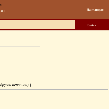
ия
На главную
ка:
Войти
 другой персоной)
}