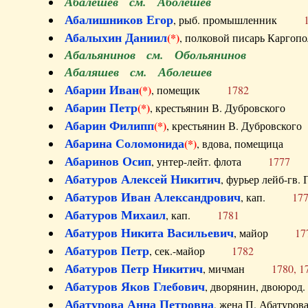
Абалешев см. Аболешев
Абалишников Егор
, рыб. промышленник
Абалыхин Даниил
(*)
, полковой писарь Карг
Абальянинов см. Обольянинов
Абаляшев см. Аболешев
Абарин Иван
(*)
, помещик
1782
Абарин Петр
(*)
, крестьянин В. Дубровског
Абарин Филипп
(*)
, крестьянин В. Дубровс
Абарина Соломонида
(*)
, вдова, помещиц
Абаринов Осип
, унтер-лейт. флота
1777
Абатуров Алексей Никитич
, фурьер лейб-г
Абатуров Иван Александрович
, кап.
17
Абатуров Михаил
, кап.
1781
Абатуров Никита Васильевич
, майор
17
Абатуров Петр
, сек.-майор
1782
Абатуров Петр Никитич
, мичман
1780, 1
Абатуров Яков Глебович
, дворянин, двоюр
Абатурова Анна Петровна
, жена П. Абат