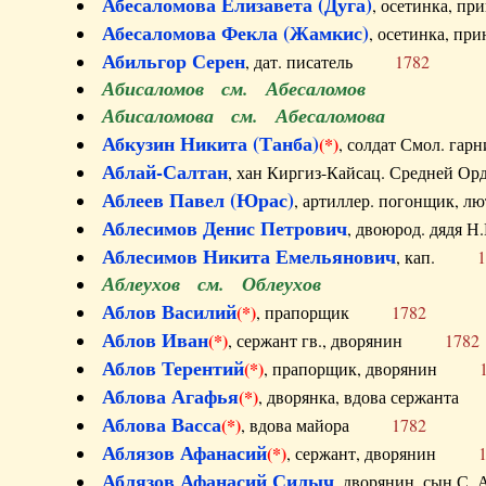
Абесаломова Елизавета (Дуга)
, осетинка, п
Абесаломова Фекла (Жамкис)
, осетинка, пр
Абильгор Серен
, дат. писатель
1782
Абисаломов см. Абесаломов
Абисаломова см. Абесаломова
Абкузин Никита (Танба)
(*)
, солдат Смол. г
Аблай-Салтан
, хан Киргиз-Кайсац. Средне
Аблеев Павел (Юрас)
, артиллер. погонщик,
Аблесимов Денис Петрович
, двоюрод. дяд
Аблесимов Никита Емельянович
, кап.
1
Аблеухов см. Облеухов
Аблов Василий
(*)
, прапорщик
1782
Аблов Иван
(*)
, сержант гв., дворянин
1782
Аблов Терентий
(*)
, прапорщик, дворянин
Аблова Агафья
(*)
, дворянка, вдова сержан
Аблова Васса
(*)
, вдова майора
1782
Аблязов Афанасий
(*)
, сержант, дворянин
Аблязов Афанасий Силыч
, дворянин, сын 