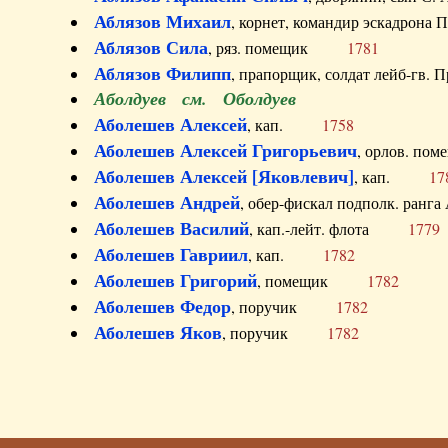
Аблязов Михаил
, корнет, командир эскадрон
Аблязов Сила
, ряз. помещик
1781
Аблязов Филипп
, прапорщик, солдат лейб-г
Аболдуев см. Оболдуев
Аболешев Алексей
, кап.
1758
Аболешев Алексей Григорьевич
, орлов. 
Аболешев Алексей [Яковлевич]
, кап.
17
Аболешев Андрей
, обер-фискал подполк. ра
Аболешев Василий
, кап.-лейт. флота
1779
Аболешев Гавриил
, кап.
1782
Аболешев Григорий
, помещик
1782
Аболешев Федор
, поручик
1782
Аболешев Яков
, поручик
1782