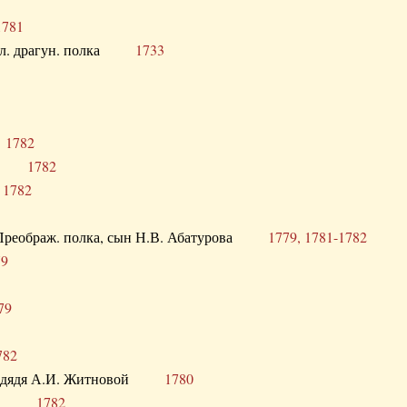
1781
опол. драгун. полка
1733
о
1782
кого
1782
а
1782
в. Преображ. полка, сын Н.В. Абатурова
1779, 1781-1782
79
79
782
од. дядя А.И. Житновой
1780
урова
1782