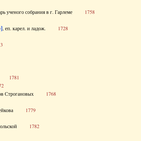
тарь ученого собрания в г. Гарлеме
1758
]
, еп. карел. и ладож.
1728
73
щик
1781
72
ронов Строгановых
1768
 Воейкова
1779
 Запольской
1782