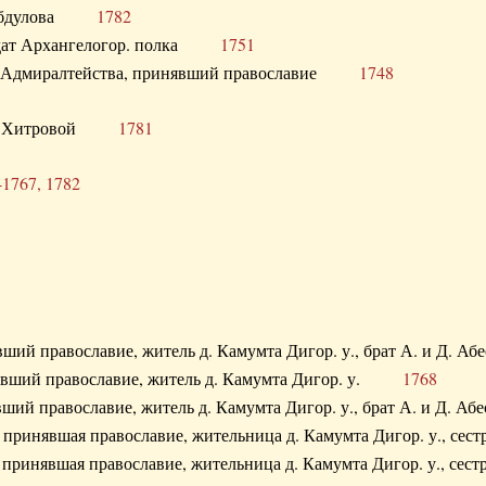
. Абдулова
1782
олдат Архангелогор. полка
1751
к Адмиралтейства, принявший православие
1748
.Ф. Хитровой
1781
-1767, 1782
явший православие, житель д. Камумта Дигор. у., брат А. и 
нявший православие, житель д. Камумта Дигор. у.
1768
явший православие, житель д. Камумта Дигор. у., брат А. и 
а, принявшая православие, жительница д. Камумта Дигор. у.,
а, принявшая православие, жительница д. Камумта Дигор. у.,