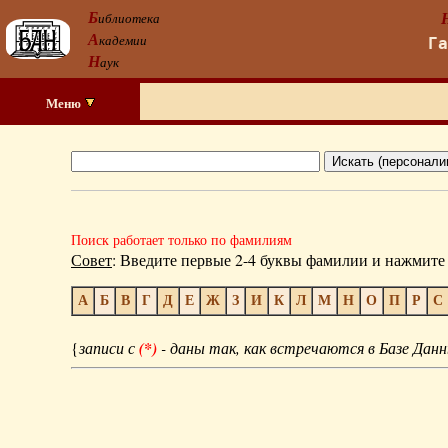
Б
иблиотека
А
кадемии
Г
Н
аук
Меню
Поиск работает только по фамилиям
Совет
: Введите первые 2-4 буквы фамилии и нажмите 
А
Б
В
Г
Д
Е
Ж
З
И
К
Л
М
Н
О
П
Р
С
{
записи с
(*)
- даны так, как встречаются в Базе Данн