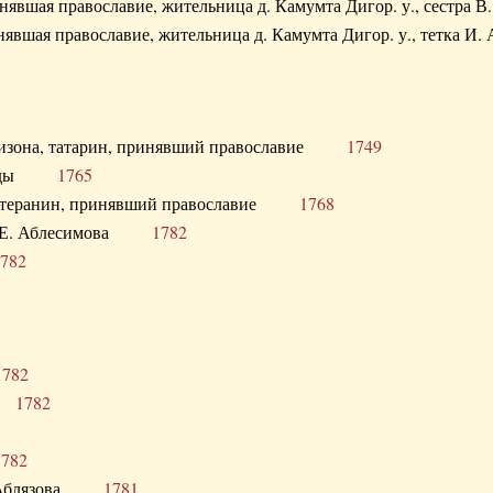
ринявшая православие, жительница д. Камумта Дигор. у., сестр
инявшая православие, жительница д. Камумта Дигор. у., тетк
арнизона, татарин, принявший православие
1749
й Орды
1765
 лютеранин, принявший православие
1768
я Н.Е. Аблесимова
1782
782
1782
та
1782
1782
С. Аблязова
1781