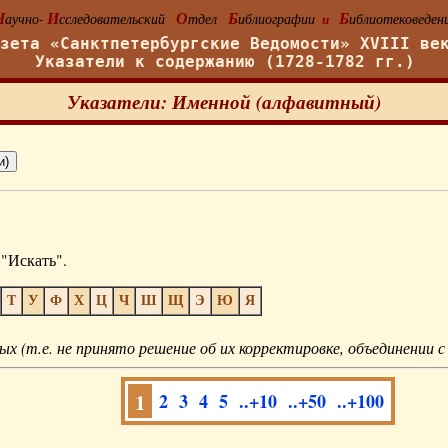
Н
И
О
Б
Б
аучно-
сследовательский
тдел
иблиографии
иблиотековеден
и
азета «Санктпетербургские Ведомости» XVIII ве
Указатели к содержанию (1728-1782 гг.)
Указатели: Именной (алфавитный)
"Искать".
Т
У
Ф
Х
Ц
Ч
Ш
Щ
Э
Ю
Я
ых (т.е. не принято решение об их корректировке, объединении с
1
2
3
4
5
..+10
..+50
..+100