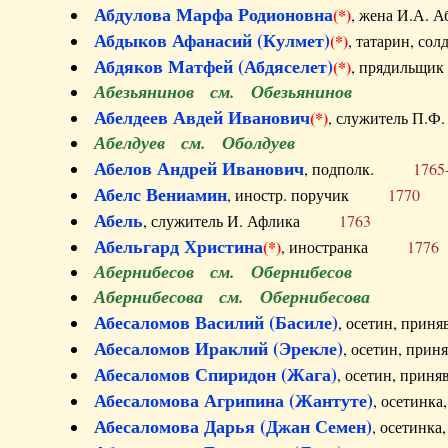
Абдулова Марфа Родионовна
(*)
, жена И.А
Абдыков Афанасий (Кулмет)
(*)
, татарин, с
Абдяков Матфей (Абдяселет)
(*)
, прядильщи
Абезьянинов см. Обезьянинов
Абелдеев Авдей Иванович
(*)
, служитель П
Абелдуев см. Оболдуев
Абелов Андрей Иванович
, подполк.
1765
Абелс Вениамин
, иностр. поручик
1770
Абель
, служитель И. Афлика
1763
Абельгард Христина
(*)
, иностранка
1776
Абернибесов см. Обернибесов
Абернибесова см. Обернибесова
Абесаломов Василий (Басиле)
, осетин, прин
Абесаломов Ираклий (Эрекле)
, осетин, при
Абесаломов Спиридон (Жага)
, осетин, прин
Абесаломова Агрипина (Жантуте)
, осетинк
Абесаломова Дарья (Джан Семен)
, осетинк