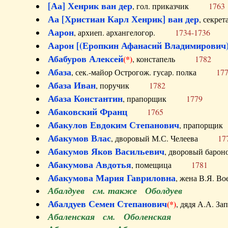
[Аа] Хенрик ван дер
, гол. приказчик
1763
Аа [Христиан Карл Хенрик] ван дер
, секре
Аарон
, архиеп. архангелогор.
1734-1736
Аарон [(Еропкин Афанасий Владимирович)
Абабуров Алексей
(*)
, констапель
1782
Абаза
, сек.-майор Острогож. гусар. полка
17
Абаза Иван
, поручик
1782
Абаза Константин
, прапорщик
1779
Абаковский Франц
1765
Абакулов Евдоким Степанович
, прапор
Абакумов Влас
, дворовый М.С. Челеева
17
Абакумов Яков Васильевич
, дворовый ба
Абакумова Авдотья
, помещица
1781
Абакумова Мария Гавриловна
, жена В.Я.
Абалдуев см. также Оболдуев
Абалдуев Семен Степанович
(*)
, дядя А.А.
Абаленская см. Оболенская