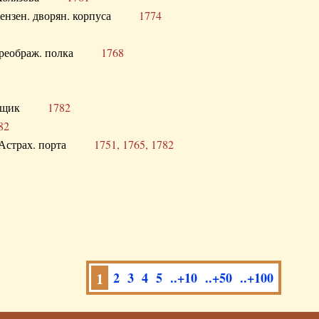
а Пензен. дворян. корпуса
1774
в. Преображ. полка
1768
помещик
1782
82
нга Астрах. порта
1751, 1765, 1782
1
2
3
4
5
..+10
..+50
..+100