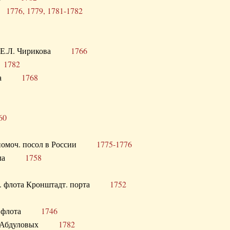
ра
1776, 1779, 1781-1782
век Е.Л. Чирикова
1766
а
1782
учика
1768
60
полномоч. посол в России
1775-1776
 посла
1758
раб. флота Кронштадт. порта
1752
лер. флота
1746
М.Р. Абдуловых
1782