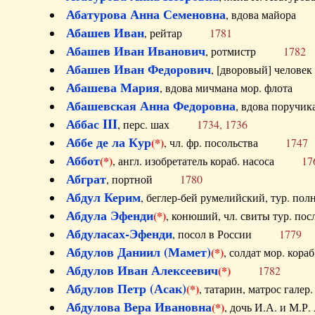
Абатурова Анна Семеновна
, вдова майо
Абашев Иван
, рейтар
1781
Абашев Иван Иванович
, ротмистр
1782
Абашев Иван Федорович
, [дворовый] чело
Абашева Мария
, вдова мичмана мор. флот
Абашевская Анна Федоровна
, вдова пор
Аббас III
, перс. шах
1734, 1736
Аббе де ла Кур
(*)
, чл. фр. посольства
1747
Аббот
(*)
, англ. изобретатель кораб. насоса
17
Абграт
, портной
1780
Абдул Керим
, беглер-бей румелийский, тур. 
Абдула Эфенди
(*)
, конюший, чл. свиты тур.
Абдуласах-Эфенди
, посол в России
1779
Абдулов Даниил (Мамет)
(*)
, солдат мор. ко
Абдулов Иван Алексеевич
(*)
1782
Абдулов Петр (Асак)
(*)
, татарин, матрос га
Абдулова Вера Ивановна
(*)
, дочь И.А. и 