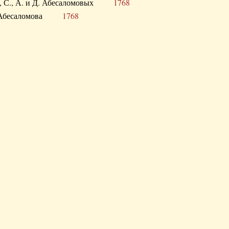
а В., С., А. и Д. Абесаломовых
1768
а И. Абесаломова
1768