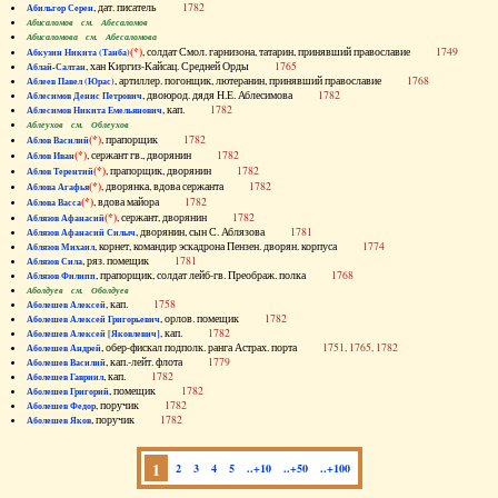
, дат. писатель
1782
Абильгор Серен
Абисаломов см. Абесаломов
Абисаломова см. Абесаломова
(*)
, солдат Смол. гарнизона, татарин, принявший православие
1749
Абкузин Никита (Танба)
, хан Киргиз-Кайсац. Средней Орды
1765
Аблай-Салтан
, артиллер. погонщик, лютеранин, принявший православие
1768
Аблеев Павел (Юрас)
, двоюрод. дядя Н.Е. Аблесимова
1782
Аблесимов Денис Петрович
, кап.
1782
Аблесимов Никита Емельянович
Аблеухов см. Облеухов
(*)
, прапорщик
1782
Аблов Василий
(*)
, сержант гв., дворянин
1782
Аблов Иван
(*)
, прапорщик, дворянин
1782
Аблов Терентий
(*)
, дворянка, вдова сержанта
1782
Аблова Агафья
(*)
, вдова майора
1782
Аблова Васса
(*)
, сержант, дворянин
1782
Аблязов Афанасий
, дворянин, сын С. Аблязова
1781
Аблязов Афанасий Силыч
, корнет, командир эскадрона Пензен. дворян. корпуса
1774
Аблязов Михаил
, ряз. помещик
1781
Аблязов Сила
, прапорщик, солдат лейб-гв. Преображ. полка
1768
Аблязов Филипп
Аболдуев см. Оболдуев
, кап.
1758
Аболешев Алексей
, орлов. помещик
1782
Аболешев Алексей Григорьевич
, кап.
1782
Аболешев Алексей [Яковлевич]
, обер-фискал подполк. ранга Астрах. порта
1751, 1765, 1782
Аболешев Андрей
, кап.-лейт. флота
1779
Аболешев Василий
, кап.
1782
Аболешев Гавриил
, помещик
1782
Аболешев Григорий
, поручик
1782
Аболешев Федор
, поручик
1782
Аболешев Яков
1
2
3
4
5
..+10
..+50
..+100