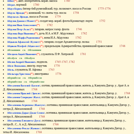
(*)
, англ. изобретатель кораб. насоса
1760
Аббот
, портной
1780
Абграт
, беглер-бей румелийский, тур. полномоч. посол в России
1775-1776
Абдул Керим
(*)
, конюший, чл. свиты тур. посла
1758
Абдула Эфенди
, посол в России
1779
Абдуласах-Эфенди
(*)
, солдат мор. кораб. флота Кронштадт. порта
1752
Абдулов Даниил (Мамет)
(*)
1782
Абдулов Иван Алексеевич
(*)
, татарин, матрос галер. флота
1746
Абдулов Петр (Асак)
(*)
, дочь И.А. и М.Р. Абдуловых
1782
Абдулова Вера Ивановна
(*)
, жена И.А. Абдулова
1782
Абдулова Марфа Родионовна
(*)
, татарин, солдат Архангелогор. полка
1751
Абдыков Афанасий (Кулмет)
(*)
, прядильщик Адмиралтейства, принявший православие
1748
Абдяков Матфей (Абдяселет)
Абезьянинов см. Обезьянинов
(*)
, служитель П.Ф. Хитровой
1781
Абелдеев Авдей Иванович
Абелдуев см. Оболдуев
, подполк.
1765-1767, 1782
Абелов Андрей Иванович
, иностр. поручик
1770
Абелс Вениамин
, служитель И. Афлика
1763
Абель
(*)
, иностранка
1776
Абельгард Христина
Абернибесов см. Обернибесов
Абернибесова см. Обернибесова
, осетин, принявший православие, житель д. Камумта Дигор. у., брат А. и
Абесаломов Василий (Басиле)
Д. Абесаломовых
1768
, осетин, принявший православие, житель д. Камумта Дигор. у.
1768
Абесаломов Ираклий (Эрекле)
, осетин, принявший православие, житель д. Камумта Дигор. у., брат А. и
Абесаломов Спиридон (Жага)
Д. Абесаломовых
1768
, осетинка, принявшая православие, жительница д. Камумта Дигор. у.,
Абесаломова Агрипина (Жантуте)
сестра Д. Абесаломовой
1768
, осетинка, принявшая православие, жительница д. Камумта Дигор. у.,
Абесаломова Дарья (Джан Семен)
сестра А. Абесаломовой
1768
, осетинка, принявшая православие, жительница д. Камумта Дигор. у.,
Абесаломова Елизавета (Дуга)
сестра В., С., А. и Д. Абесаломовых
1768
, осетинка, принявшая православие, жительница д. Камумта Дигор. у.,
Абесаломова Фекла (Жамкис)
тетка И. Абесаломова
1768