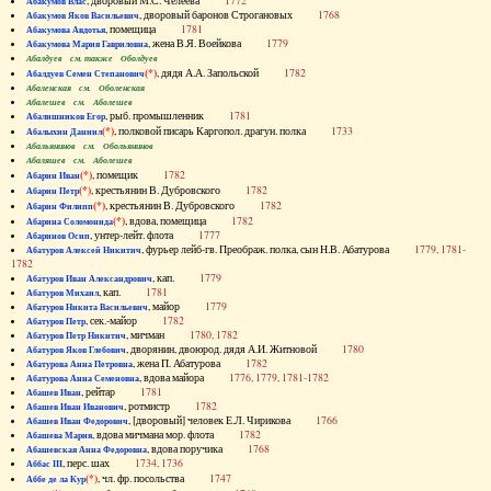
, дворовый М.С. Челеева
1772
Абакумов Влас
, дворовый баронов Строгановых
1768
Абакумов Яков Васильевич
, помещица
1781
Абакумова Авдотья
, жена В.Я. Воейкова
1779
Абакумова Мария Гавриловна
Абалдуев см. также Оболдуев
(*)
, дядя А.А. Запольской
1782
Абалдуев Семен Степанович
Абаленская см. Оболенская
Абалешев см. Аболешев
, рыб. промышленник
1781
Абалишников Егор
(*)
, полковой писарь Каргопол. драгун. полка
1733
Абалыхин Даниил
Абальянинов см. Обольянинов
Абаляшев см. Аболешев
(*)
, помещик
1782
Абарин Иван
(*)
, крестьянин В. Дубровского
1782
Абарин Петр
(*)
, крестьянин В. Дубровского
1782
Абарин Филипп
(*)
, вдова, помещица
1782
Абарина Соломонида
, унтер-лейт. флота
1777
Абаринов Осип
, фурьер лейб-гв. Преображ. полка, сын Н.В. Абатурова
1779, 1781-
Абатуров Алексей Никитич
1782
, кап.
1779
Абатуров Иван Александрович
, кап.
1781
Абатуров Михаил
, майор
1779
Абатуров Никита Васильевич
, сек.-майор
1782
Абатуров Петр
, мичман
1780, 1782
Абатуров Петр Никитич
, дворянин, двоюрод. дядя А.И. Житновой
1780
Абатуров Яков Глебович
, жена П. Абатурова
1782
Абатурова Анна Петровна
, вдова майора
1776, 1779, 1781-1782
Абатурова Анна Семеновна
, рейтар
1781
Абашев Иван
, ротмистр
1782
Абашев Иван Иванович
, [дворовый] человек Е.Л. Чирикова
1766
Абашев Иван Федорович
, вдова мичмана мор. флота
1782
Абашева Мария
, вдова поручика
1768
Абашевская Анна Федоровна
, перс. шах
1734, 1736
Аббас III
(*)
, чл. фр. посольства
1747
Аббе де ла Кур