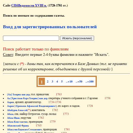
Сайт
СПбВедомости XVIII в.
(1728-1781 гг.)
Поиск по именам по содержанию газеты.
Вход для зарегистрированных пользователей
Поиск работает только по фамилиям
Совет
: Введите первые 2-4 буквы фамилии и нажмите "Искать".
{
записи с
(*)
- даны так, как встречаются в Базе Данных (т.е. не принято
решение об их корректировке, объединении с другой персоной)
}
1
2
3
4
5
..+10
..+50
..+100
, гол. приказчик
1763
[Аа] Хенрик ван дер
, секретарь ученого собрания в г. Гарлеме
1758
Аа [Христиан Карл Хенрик] ван дер
, архиеп. архангелогор.
1734-1736
Аарон
, еп. карел. и ладож.
1728
Аарон [(Еропкин Афанасий Владимирович)]
(*)
, констапель
1782
Абабуров Алексей
, сек.-майор Острогож. гусар. полка
1773
Абаза
, поручик
1782
Абаза Иван
, прапорщик
1779
Абаза Константин
1765
Абаковский Франц
, прапорщик
1781
Абакулов Евдоким Степанович