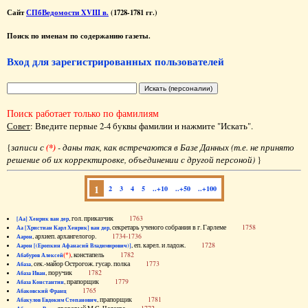
Сайт
СПбВедомости XVIII в.
(1728-1781 гг.)
Поиск по именам по содержанию газеты.
Вход для зарегистрированных пользователей
Поиск работает только по фамилиям
Совет
: Введите первые 2-4 буквы фамилии и нажмите "Искать".
{
записи с
(*)
- даны так, как встречаются в Базе Данных (т.е. не принято
решение об их корректировке, объединении с другой персоной)
}
1
2
3
4
5
..+10
..+50
..+100
, гол. приказчик
1763
[Аа] Хенрик ван дер
, секретарь ученого собрания в г. Гарлеме
1758
Аа [Христиан Карл Хенрик] ван дер
, архиеп. архангелогор.
1734-1736
Аарон
, еп. карел. и ладож.
1728
Аарон [(Еропкин Афанасий Владимирович)]
(*)
, констапель
1782
Абабуров Алексей
, сек.-майор Острогож. гусар. полка
1773
Абаза
, поручик
1782
Абаза Иван
, прапорщик
1779
Абаза Константин
1765
Абаковский Франц
, прапорщик
1781
Абакулов Евдоким Степанович