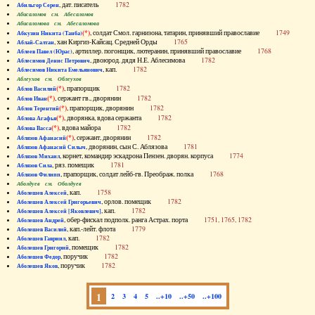
, дат. писатель
1782
Абильгор Серен
Абисаломов см. Абесаломов
Абисаломова см. Абесаломова
(*)
, солдат Смол. гарнизона, татарин, принявший православие
1749
Абкузин Никита (Танба)
, хан Киргиз-Кайсац. Средней Орды
1765
Аблай-Салтан
, артиллер. погонщик, лютеранин, принявший православие
1768
Аблеев Павел (Юрас)
, двоюрод. дядя Н.Е. Аблесимова
1782
Аблесимов Денис Петрович
, кап.
1782
Аблесимов Никита Емельянович
Аблеухов см. Облеухов
(*)
, прапорщик
1782
Аблов Василий
(*)
, сержант гв., дворянин
1782
Аблов Иван
(*)
, прапорщик, дворянин
1782
Аблов Терентий
(*)
, дворянка, вдова сержанта
1782
Аблова Агафья
(*)
, вдова майора
1782
Аблова Васса
(*)
, сержант, дворянин
1782
Аблязов Афанасий
, дворянин, сын С. Аблязова
1781
Аблязов Афанасий Силыч
, корнет, командир эскадрона Пензен. дворян. корпуса
1774
Аблязов Михаил
, ряз. помещик
1781
Аблязов Сила
, прапорщик, солдат лейб-гв. Преображ. полка
1768
Аблязов Филипп
Аболдуев см. Оболдуев
, кап.
1758
Аболешев Алексей
, орлов. помещик
1782
Аболешев Алексей Григорьевич
, кап.
1782
Аболешев Алексей [Яковлевич]
, обер-фискал подполк. ранга Астрах. порта
1751, 1765, 1782
Аболешев Андрей
, кап.-лейт. флота
1779
Аболешев Василий
, кап.
1782
Аболешев Гавриил
, помещик
1782
Аболешев Григорий
, поручик
1782
Аболешев Федор
, поручик
1782
Аболешев Яков
1
2
3
4
5
..+10
..+50
..+100