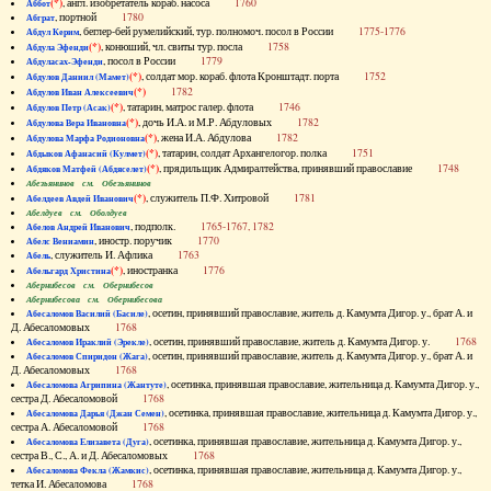
(*)
, англ. изобретатель кораб. насоса
1760
Аббот
, портной
1780
Абграт
, беглер-бей румелийский, тур. полномоч. посол в России
1775-1776
Абдул Керим
(*)
, конюший, чл. свиты тур. посла
1758
Абдула Эфенди
, посол в России
1779
Абдуласах-Эфенди
(*)
, солдат мор. кораб. флота Кронштадт. порта
1752
Абдулов Даниил (Мамет)
(*)
1782
Абдулов Иван Алексеевич
(*)
, татарин, матрос галер. флота
1746
Абдулов Петр (Асак)
(*)
, дочь И.А. и М.Р. Абдуловых
1782
Абдулова Вера Ивановна
(*)
, жена И.А. Абдулова
1782
Абдулова Марфа Родионовна
(*)
, татарин, солдат Архангелогор. полка
1751
Абдыков Афанасий (Кулмет)
(*)
, прядильщик Адмиралтейства, принявший православие
1748
Абдяков Матфей (Абдяселет)
Абезьянинов см. Обезьянинов
(*)
, служитель П.Ф. Хитровой
1781
Абелдеев Авдей Иванович
Абелдуев см. Оболдуев
, подполк.
1765-1767, 1782
Абелов Андрей Иванович
, иностр. поручик
1770
Абелс Вениамин
, служитель И. Афлика
1763
Абель
(*)
, иностранка
1776
Абельгард Христина
Абернибесов см. Обернибесов
Абернибесова см. Обернибесова
, осетин, принявший православие, житель д. Камумта Дигор. у., брат А. и
Абесаломов Василий (Басиле)
Д. Абесаломовых
1768
, осетин, принявший православие, житель д. Камумта Дигор. у.
1768
Абесаломов Ираклий (Эрекле)
, осетин, принявший православие, житель д. Камумта Дигор. у., брат А. и
Абесаломов Спиридон (Жага)
Д. Абесаломовых
1768
, осетинка, принявшая православие, жительница д. Камумта Дигор. у.,
Абесаломова Агрипина (Жантуте)
сестра Д. Абесаломовой
1768
, осетинка, принявшая православие, жительница д. Камумта Дигор. у.,
Абесаломова Дарья (Джан Семен)
сестра А. Абесаломовой
1768
, осетинка, принявшая православие, жительница д. Камумта Дигор. у.,
Абесаломова Елизавета (Дуга)
сестра В., С., А. и Д. Абесаломовых
1768
, осетинка, принявшая православие, жительница д. Камумта Дигор. у.,
Абесаломова Фекла (Жамкис)
тетка И. Абесаломова
1768