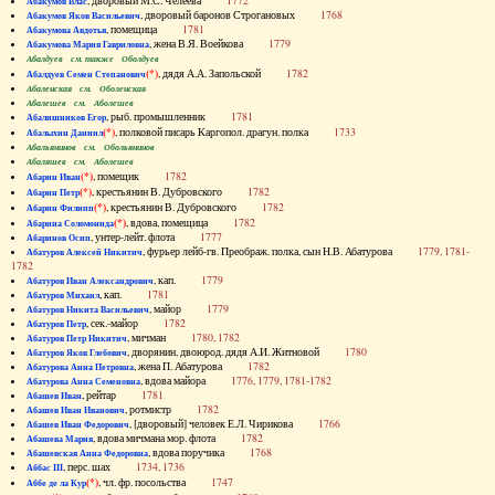
, дворовый М.С. Челеева
1772
Абакумов Влас
, дворовый баронов Строгановых
1768
Абакумов Яков Васильевич
, помещица
1781
Абакумова Авдотья
, жена В.Я. Воейкова
1779
Абакумова Мария Гавриловна
Абалдуев см. также Оболдуев
(*)
, дядя А.А. Запольской
1782
Абалдуев Семен Степанович
Абаленская см. Оболенская
Абалешев см. Аболешев
, рыб. промышленник
1781
Абалишников Егор
(*)
, полковой писарь Каргопол. драгун. полка
1733
Абалыхин Даниил
Абальянинов см. Обольянинов
Абаляшев см. Аболешев
(*)
, помещик
1782
Абарин Иван
(*)
, крестьянин В. Дубровского
1782
Абарин Петр
(*)
, крестьянин В. Дубровского
1782
Абарин Филипп
(*)
, вдова, помещица
1782
Абарина Соломонида
, унтер-лейт. флота
1777
Абаринов Осип
, фурьер лейб-гв. Преображ. полка, сын Н.В. Абатурова
1779, 1781-
Абатуров Алексей Никитич
1782
, кап.
1779
Абатуров Иван Александрович
, кап.
1781
Абатуров Михаил
, майор
1779
Абатуров Никита Васильевич
, сек.-майор
1782
Абатуров Петр
, мичман
1780, 1782
Абатуров Петр Никитич
, дворянин, двоюрод. дядя А.И. Житновой
1780
Абатуров Яков Глебович
, жена П. Абатурова
1782
Абатурова Анна Петровна
, вдова майора
1776, 1779, 1781-1782
Абатурова Анна Семеновна
, рейтар
1781
Абашев Иван
, ротмистр
1782
Абашев Иван Иванович
, [дворовый] человек Е.Л. Чирикова
1766
Абашев Иван Федорович
, вдова мичмана мор. флота
1782
Абашева Мария
, вдова поручика
1768
Абашевская Анна Федоровна
, перс. шах
1734, 1736
Аббас III
(*)
, чл. фр. посольства
1747
Аббе де ла Кур