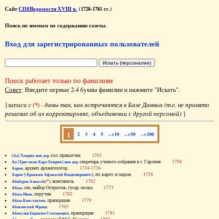
Сайт
СПбВедомости XVIII в.
(1728-1781 гг.)
Поиск по именам по содержанию газеты.
Вход для зарегистрированных пользователей
Поиск работает только по фамилиям
Совет
: Введите первые 2-4 буквы фамилии и нажмите "Искать".
{
записи с
(*)
- даны так, как встречаются в Базе Данных (т.е. не принято
решение об их корректировке, объединении с другой персоной)
}
1
2
3
4
5
..+10
..+50
..+100
, гол. приказчик
1763
[Аа] Хенрик ван дер
, секретарь ученого собрания в г. Гарлеме
1758
Аа [Христиан Карл Хенрик] ван дер
, архиеп. архангелогор.
1734-1736
Аарон
, еп. карел. и ладож.
1728
Аарон [(Еропкин Афанасий Владимирович)]
(*)
, констапель
1782
Абабуров Алексей
, сек.-майор Острогож. гусар. полка
1773
Абаза
, поручик
1782
Абаза Иван
, прапорщик
1779
Абаза Константин
1765
Абаковский Франц
, прапорщик
1781
Абакулов Евдоким Степанович