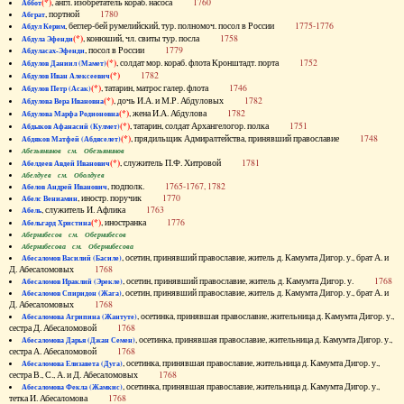
(*)
, англ. изобретатель кораб. насоса
1760
Аббот
, портной
1780
Абграт
, беглер-бей румелийский, тур. полномоч. посол в России
1775-1776
Абдул Керим
(*)
, конюший, чл. свиты тур. посла
1758
Абдула Эфенди
, посол в России
1779
Абдуласах-Эфенди
(*)
, солдат мор. кораб. флота Кронштадт. порта
1752
Абдулов Даниил (Мамет)
(*)
1782
Абдулов Иван Алексеевич
(*)
, татарин, матрос галер. флота
1746
Абдулов Петр (Асак)
(*)
, дочь И.А. и М.Р. Абдуловых
1782
Абдулова Вера Ивановна
(*)
, жена И.А. Абдулова
1782
Абдулова Марфа Родионовна
(*)
, татарин, солдат Архангелогор. полка
1751
Абдыков Афанасий (Кулмет)
(*)
, прядильщик Адмиралтейства, принявший православие
1748
Абдяков Матфей (Абдяселет)
Абезьянинов см. Обезьянинов
(*)
, служитель П.Ф. Хитровой
1781
Абелдеев Авдей Иванович
Абелдуев см. Оболдуев
, подполк.
1765-1767, 1782
Абелов Андрей Иванович
, иностр. поручик
1770
Абелс Вениамин
, служитель И. Афлика
1763
Абель
(*)
, иностранка
1776
Абельгард Христина
Абернибесов см. Обернибесов
Абернибесова см. Обернибесова
, осетин, принявший православие, житель д. Камумта Дигор. у., брат А. и
Абесаломов Василий (Басиле)
Д. Абесаломовых
1768
, осетин, принявший православие, житель д. Камумта Дигор. у.
1768
Абесаломов Ираклий (Эрекле)
, осетин, принявший православие, житель д. Камумта Дигор. у., брат А. и
Абесаломов Спиридон (Жага)
Д. Абесаломовых
1768
, осетинка, принявшая православие, жительница д. Камумта Дигор. у.,
Абесаломова Агрипина (Жантуте)
сестра Д. Абесаломовой
1768
, осетинка, принявшая православие, жительница д. Камумта Дигор. у.,
Абесаломова Дарья (Джан Семен)
сестра А. Абесаломовой
1768
, осетинка, принявшая православие, жительница д. Камумта Дигор. у.,
Абесаломова Елизавета (Дуга)
сестра В., С., А. и Д. Абесаломовых
1768
, осетинка, принявшая православие, жительница д. Камумта Дигор. у.,
Абесаломова Фекла (Жамкис)
тетка И. Абесаломова
1768