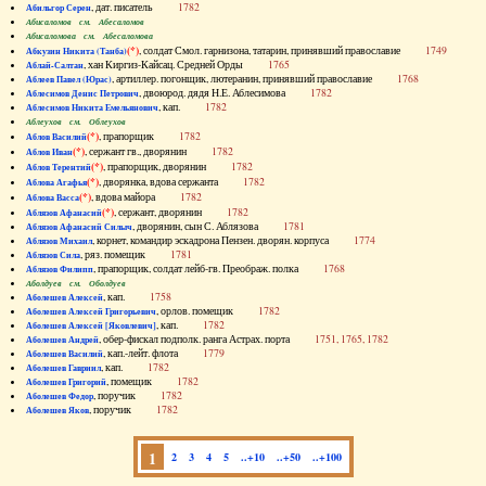
, дат. писатель
1782
Абильгор Серен
Абисаломов см. Абесаломов
Абисаломова см. Абесаломова
(*)
, солдат Смол. гарнизона, татарин, принявший православие
1749
Абкузин Никита (Танба)
, хан Киргиз-Кайсац. Средней Орды
1765
Аблай-Салтан
, артиллер. погонщик, лютеранин, принявший православие
1768
Аблеев Павел (Юрас)
, двоюрод. дядя Н.Е. Аблесимова
1782
Аблесимов Денис Петрович
, кап.
1782
Аблесимов Никита Емельянович
Аблеухов см. Облеухов
(*)
, прапорщик
1782
Аблов Василий
(*)
, сержант гв., дворянин
1782
Аблов Иван
(*)
, прапорщик, дворянин
1782
Аблов Терентий
(*)
, дворянка, вдова сержанта
1782
Аблова Агафья
(*)
, вдова майора
1782
Аблова Васса
(*)
, сержант, дворянин
1782
Аблязов Афанасий
, дворянин, сын С. Аблязова
1781
Аблязов Афанасий Силыч
, корнет, командир эскадрона Пензен. дворян. корпуса
1774
Аблязов Михаил
, ряз. помещик
1781
Аблязов Сила
, прапорщик, солдат лейб-гв. Преображ. полка
1768
Аблязов Филипп
Аболдуев см. Оболдуев
, кап.
1758
Аболешев Алексей
, орлов. помещик
1782
Аболешев Алексей Григорьевич
, кап.
1782
Аболешев Алексей [Яковлевич]
, обер-фискал подполк. ранга Астрах. порта
1751, 1765, 1782
Аболешев Андрей
, кап.-лейт. флота
1779
Аболешев Василий
, кап.
1782
Аболешев Гавриил
, помещик
1782
Аболешев Григорий
, поручик
1782
Аболешев Федор
, поручик
1782
Аболешев Яков
1
2
3
4
5
..+10
..+50
..+100