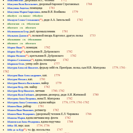
, дворовый М.С. Челеева
1772
Абакумов Влас
, дворовый баронов Строгановых
1768
Абакумов Яков Васильевич
, помещица
1781
Абакумова Авдотья
, жена В.Я. Воейкова
1779
Абакумова Мария Гавриловна
Абалдуев см. также Оболдуев
(*)
, дядя А.А. Запольской
1782
Абалдуев Семен Степанович
Абаленская см. Оболенская
Абалешев см. Аболешев
, рыб. промышленник
1781
Абалишников Егор
(*)
, полковой писарь Каргопол. драгун. полка
1733
Абалыхин Даниил
Абальянинов см. Обольянинов
Абаляшев см. Аболешев
(*)
, помещик
1782
Абарин Иван
(*)
, крестьянин В. Дубровского
1782
Абарин Петр
(*)
, крестьянин В. Дубровского
1782
Абарин Филипп
(*)
, вдова, помещица
1782
Абарина Соломонида
, унтер-лейт. флота
1777
Абаринов Осип
, фурьер лейб-гв. Преображ. полка, сын Н.В. Абатурова
1779, 1781-
Абатуров Алексей Никитич
1782
, кап.
1779
Абатуров Иван Александрович
, кап.
1781
Абатуров Михаил
, майор
1779
Абатуров Никита Васильевич
, сек.-майор
1782
Абатуров Петр
, мичман
1780, 1782
Абатуров Петр Никитич
, дворянин, двоюрод. дядя А.И. Житновой
1780
Абатуров Яков Глебович
, жена П. Абатурова
1782
Абатурова Анна Петровна
, вдова майора
1776, 1779, 1781-1782
Абатурова Анна Семеновна
, рейтар
1781
Абашев Иван
, ротмистр
1782
Абашев Иван Иванович
, [дворовый] человек Е.Л. Чирикова
1766
Абашев Иван Федорович
, вдова мичмана мор. флота
1782
Абашева Мария
, вдова поручика
1768
Абашевская Анна Федоровна
, перс. шах
1734, 1736
Аббас III
(*)
, чл. фр. посольства
1747
Аббе де ла Кур