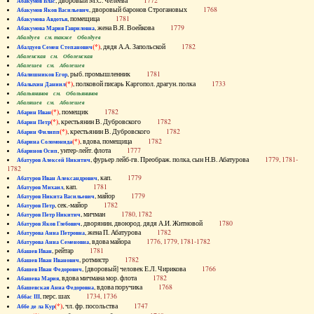
, дворовый М.С. Челеева
1772
Абакумов Влас
, дворовый баронов Строгановых
1768
Абакумов Яков Васильевич
, помещица
1781
Абакумова Авдотья
, жена В.Я. Воейкова
1779
Абакумова Мария Гавриловна
Абалдуев см. также Оболдуев
(*)
, дядя А.А. Запольской
1782
Абалдуев Семен Степанович
Абаленская см. Оболенская
Абалешев см. Аболешев
, рыб. промышленник
1781
Абалишников Егор
(*)
, полковой писарь Каргопол. драгун. полка
1733
Абалыхин Даниил
Абальянинов см. Обольянинов
Абаляшев см. Аболешев
(*)
, помещик
1782
Абарин Иван
(*)
, крестьянин В. Дубровского
1782
Абарин Петр
(*)
, крестьянин В. Дубровского
1782
Абарин Филипп
(*)
, вдова, помещица
1782
Абарина Соломонида
, унтер-лейт. флота
1777
Абаринов Осип
, фурьер лейб-гв. Преображ. полка, сын Н.В. Абатурова
1779, 1781-
Абатуров Алексей Никитич
1782
, кап.
1779
Абатуров Иван Александрович
, кап.
1781
Абатуров Михаил
, майор
1779
Абатуров Никита Васильевич
, сек.-майор
1782
Абатуров Петр
, мичман
1780, 1782
Абатуров Петр Никитич
, дворянин, двоюрод. дядя А.И. Житновой
1780
Абатуров Яков Глебович
, жена П. Абатурова
1782
Абатурова Анна Петровна
, вдова майора
1776, 1779, 1781-1782
Абатурова Анна Семеновна
, рейтар
1781
Абашев Иван
, ротмистр
1782
Абашев Иван Иванович
, [дворовый] человек Е.Л. Чирикова
1766
Абашев Иван Федорович
, вдова мичмана мор. флота
1782
Абашева Мария
, вдова поручика
1768
Абашевская Анна Федоровна
, перс. шах
1734, 1736
Аббас III
(*)
, чл. фр. посольства
1747
Аббе де ла Кур