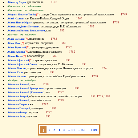
, дат. писатель
1782
Абильгор Серен
Абисаломов см. Абесаломов
Абисаломова см. Абесаломова
(*)
, солдат Смол. гарнизона, татарин, принявший православие
1749
Абкузин Никита (Танба)
, хан Киргиз-Кайсац. Средней Орды
1765
Аблай-Салтан
, артиллер. погонщик, лютеранин, принявший православие
1768
Аблеев Павел (Юрас)
, двоюрод. дядя Н.Е. Аблесимова
1782
Аблесимов Денис Петрович
, кап.
1782
Аблесимов Никита Емельянович
Аблеухов см. Облеухов
(*)
, прапорщик
1782
Аблов Василий
(*)
, сержант гв., дворянин
1782
Аблов Иван
(*)
, прапорщик, дворянин
1782
Аблов Терентий
(*)
, дворянка, вдова сержанта
1782
Аблова Агафья
(*)
, вдова майора
1782
Аблова Васса
(*)
, сержант, дворянин
1782
Аблязов Афанасий
, дворянин, сын С. Аблязова
1781
Аблязов Афанасий Силыч
, корнет, командир эскадрона Пензен. дворян. корпуса
1774
Аблязов Михаил
, ряз. помещик
1781
Аблязов Сила
, прапорщик, солдат лейб-гв. Преображ. полка
1768
Аблязов Филипп
Аболдуев см. Оболдуев
, кап.
1758
Аболешев Алексей
, орлов. помещик
1782
Аболешев Алексей Григорьевич
, кап.
1782
Аболешев Алексей [Яковлевич]
, обер-фискал подполк. ранга Астрах. порта
1751, 1765, 1782
Аболешев Андрей
, кап.-лейт. флота
1779
Аболешев Василий
, кап.
1782
Аболешев Гавриил
, помещик
1782
Аболешев Григорий
, поручик
1782
Аболешев Федор
, поручик
1782
Аболешев Яков
1
2
3
4
5
..+10
..+50
..+100