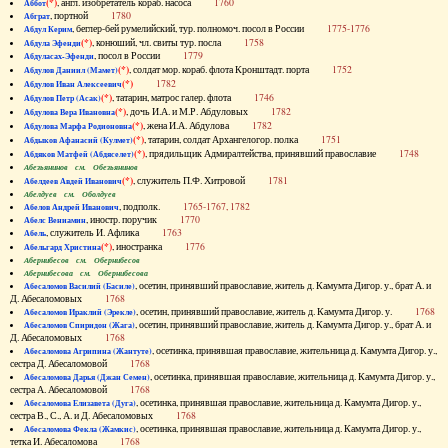
(*)
, англ. изобретатель кораб. насоса
1760
Аббот
, портной
1780
Абграт
, беглер-бей румелийский, тур. полномоч. посол в России
1775-1776
Абдул Керим
(*)
, конюший, чл. свиты тур. посла
1758
Абдула Эфенди
, посол в России
1779
Абдуласах-Эфенди
(*)
, солдат мор. кораб. флота Кронштадт. порта
1752
Абдулов Даниил (Мамет)
(*)
1782
Абдулов Иван Алексеевич
(*)
, татарин, матрос галер. флота
1746
Абдулов Петр (Асак)
(*)
, дочь И.А. и М.Р. Абдуловых
1782
Абдулова Вера Ивановна
(*)
, жена И.А. Абдулова
1782
Абдулова Марфа Родионовна
(*)
, татарин, солдат Архангелогор. полка
1751
Абдыков Афанасий (Кулмет)
(*)
, прядильщик Адмиралтейства, принявший православие
1748
Абдяков Матфей (Абдяселет)
Абезьянинов см. Обезьянинов
(*)
, служитель П.Ф. Хитровой
1781
Абелдеев Авдей Иванович
Абелдуев см. Оболдуев
, подполк.
1765-1767, 1782
Абелов Андрей Иванович
, иностр. поручик
1770
Абелс Вениамин
, служитель И. Афлика
1763
Абель
(*)
, иностранка
1776
Абельгард Христина
Абернибесов см. Обернибесов
Абернибесова см. Обернибесова
, осетин, принявший православие, житель д. Камумта Дигор. у., брат А. и
Абесаломов Василий (Басиле)
Д. Абесаломовых
1768
, осетин, принявший православие, житель д. Камумта Дигор. у.
1768
Абесаломов Ираклий (Эрекле)
, осетин, принявший православие, житель д. Камумта Дигор. у., брат А. и
Абесаломов Спиридон (Жага)
Д. Абесаломовых
1768
, осетинка, принявшая православие, жительница д. Камумта Дигор. у.,
Абесаломова Агрипина (Жантуте)
сестра Д. Абесаломовой
1768
, осетинка, принявшая православие, жительница д. Камумта Дигор. у.,
Абесаломова Дарья (Джан Семен)
сестра А. Абесаломовой
1768
, осетинка, принявшая православие, жительница д. Камумта Дигор. у.,
Абесаломова Елизавета (Дуга)
сестра В., С., А. и Д. Абесаломовых
1768
, осетинка, принявшая православие, жительница д. Камумта Дигор. у.,
Абесаломова Фекла (Жамкис)
тетка И. Абесаломова
1768