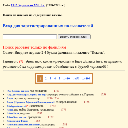
Сайт
СПбВедомости XVIII в.
(1728-1781 гг.)
Поиск по именам по содержанию газеты.
Вход для зарегистрированных пользователей
Поиск работает только по фамилиям
Совет
: Введите первые 2-4 буквы фамилии и нажмите "Искать".
{
записи с
(*)
- даны так, как встречаются в Базе Данных (т.е. не принято
решение об их корректировке, объединении с другой персоной)
}
1
2
3
4
5
..+10
..+50
..+100
, гол. приказчик
1763
[Аа] Хенрик ван дер
, секретарь ученого собрания в г. Гарлеме
1758
Аа [Христиан Карл Хенрик] ван дер
, архиеп. архангелогор.
1734-1736
Аарон
, еп. карел. и ладож.
1728
Аарон [(Еропкин Афанасий Владимирович)]
(*)
, констапель
1782
Абабуров Алексей
, сек.-майор Острогож. гусар. полка
1773
Абаза
, поручик
1782
Абаза Иван
, прапорщик
1779
Абаза Константин
1765
Абаковский Франц
, прапорщик
1781
Абакулов Евдоким Степанович