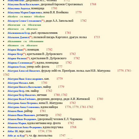
, дворовый М.С. Челеева
1772
Абакумов Влас
, дворовый баронов Строгановых
1768
Абакумов Яков Васильевич
, помещица
1781
Абакумова Авдотья
, жена В.Я. Воейкова
1779
Абакумова Мария Гавриловна
Абалдуев см. также Оболдуев
(*)
, дядя А.А. Запольской
1782
Абалдуев Семен Степанович
Абаленская см. Оболенская
Абалешев см. Аболешев
, рыб. промышленник
1781
Абалишников Егор
(*)
, полковой писарь Каргопол. драгун. полка
1733
Абалыхин Даниил
Абальянинов см. Обольянинов
Абаляшев см. Аболешев
(*)
, помещик
1782
Абарин Иван
(*)
, крестьянин В. Дубровского
1782
Абарин Петр
(*)
, крестьянин В. Дубровского
1782
Абарин Филипп
(*)
, вдова, помещица
1782
Абарина Соломонида
, унтер-лейт. флота
1777
Абаринов Осип
, фурьер лейб-гв. Преображ. полка, сын Н.В. Абатурова
1779, 1781-
Абатуров Алексей Никитич
1782
, кап.
1779
Абатуров Иван Александрович
, кап.
1781
Абатуров Михаил
, майор
1779
Абатуров Никита Васильевич
, сек.-майор
1782
Абатуров Петр
, мичман
1780, 1782
Абатуров Петр Никитич
, дворянин, двоюрод. дядя А.И. Житновой
1780
Абатуров Яков Глебович
, жена П. Абатурова
1782
Абатурова Анна Петровна
, вдова майора
1776, 1779, 1781-1782
Абатурова Анна Семеновна
, рейтар
1781
Абашев Иван
, ротмистр
1782
Абашев Иван Иванович
, [дворовый] человек Е.Л. Чирикова
1766
Абашев Иван Федорович
, вдова мичмана мор. флота
1782
Абашева Мария
, вдова поручика
1768
Абашевская Анна Федоровна
, перс. шах
1734, 1736
Аббас III
(*)
, чл. фр. посольства
1747
Аббе де ла Кур