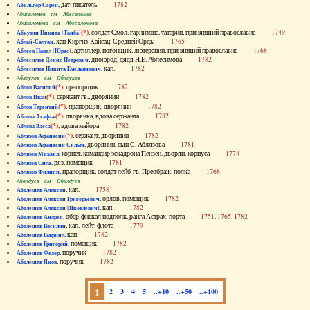
, дат. писатель
1782
Абильгор Серен
Абисаломов см. Абесаломов
Абисаломова см. Абесаломова
(*)
, солдат Смол. гарнизона, татарин, принявший православие
1749
Абкузин Никита (Танба)
, хан Киргиз-Кайсац. Средней Орды
1765
Аблай-Салтан
, артиллер. погонщик, лютеранин, принявший православие
1768
Аблеев Павел (Юрас)
, двоюрод. дядя Н.Е. Аблесимова
1782
Аблесимов Денис Петрович
, кап.
1782
Аблесимов Никита Емельянович
Аблеухов см. Облеухов
(*)
, прапорщик
1782
Аблов Василий
(*)
, сержант гв., дворянин
1782
Аблов Иван
(*)
, прапорщик, дворянин
1782
Аблов Терентий
(*)
, дворянка, вдова сержанта
1782
Аблова Агафья
(*)
, вдова майора
1782
Аблова Васса
(*)
, сержант, дворянин
1782
Аблязов Афанасий
, дворянин, сын С. Аблязова
1781
Аблязов Афанасий Силыч
, корнет, командир эскадрона Пензен. дворян. корпуса
1774
Аблязов Михаил
, ряз. помещик
1781
Аблязов Сила
, прапорщик, солдат лейб-гв. Преображ. полка
1768
Аблязов Филипп
Аболдуев см. Оболдуев
, кап.
1758
Аболешев Алексей
, орлов. помещик
1782
Аболешев Алексей Григорьевич
, кап.
1782
Аболешев Алексей [Яковлевич]
, обер-фискал подполк. ранга Астрах. порта
1751, 1765, 1782
Аболешев Андрей
, кап.-лейт. флота
1779
Аболешев Василий
, кап.
1782
Аболешев Гавриил
, помещик
1782
Аболешев Григорий
, поручик
1782
Аболешев Федор
, поручик
1782
Аболешев Яков
1
2
3
4
5
..+10
..+50
..+100