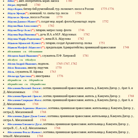
(*)
, англ. изобретатель кораб. насоса
1760
Аббот
, портной
1780
Абграт
, беглер-бей румелийский, тур. полномоч. посол в России
1775-1776
Абдул Керим
(*)
, конюший, чл. свиты тур. посла
1758
Абдула Эфенди
, посол в России
1779
Абдуласах-Эфенди
(*)
, солдат мор. кораб. флота Кронштадт. порта
1752
Абдулов Даниил (Мамет)
(*)
1782
Абдулов Иван Алексеевич
(*)
, татарин, матрос галер. флота
1746
Абдулов Петр (Асак)
(*)
, дочь И.А. и М.Р. Абдуловых
1782
Абдулова Вера Ивановна
(*)
, жена И.А. Абдулова
1782
Абдулова Марфа Родионовна
(*)
, татарин, солдат Архангелогор. полка
1751
Абдыков Афанасий (Кулмет)
(*)
, прядильщик Адмиралтейства, принявший православие
1748
Абдяков Матфей (Абдяселет)
Абезьянинов см. Обезьянинов
(*)
, служитель П.Ф. Хитровой
1781
Абелдеев Авдей Иванович
Абелдуев см. Оболдуев
, подполк.
1765-1767, 1782
Абелов Андрей Иванович
, иностр. поручик
1770
Абелс Вениамин
, служитель И. Афлика
1763
Абель
(*)
, иностранка
1776
Абельгард Христина
Абернибесов см. Обернибесов
Абернибесова см. Обернибесова
, осетин, принявший православие, житель д. Камумта Дигор. у., брат А. и
Абесаломов Василий (Басиле)
Д. Абесаломовых
1768
, осетин, принявший православие, житель д. Камумта Дигор. у.
1768
Абесаломов Ираклий (Эрекле)
, осетин, принявший православие, житель д. Камумта Дигор. у., брат А. и
Абесаломов Спиридон (Жага)
Д. Абесаломовых
1768
, осетинка, принявшая православие, жительница д. Камумта Дигор. у.,
Абесаломова Агрипина (Жантуте)
сестра Д. Абесаломовой
1768
, осетинка, принявшая православие, жительница д. Камумта Дигор. у.,
Абесаломова Дарья (Джан Семен)
сестра А. Абесаломовой
1768
, осетинка, принявшая православие, жительница д. Камумта Дигор. у.,
Абесаломова Елизавета (Дуга)
сестра В., С., А. и Д. Абесаломовых
1768
, осетинка, принявшая православие, жительница д. Камумта Дигор. у.,
Абесаломова Фекла (Жамкис)
тетка И. Абесаломова
1768