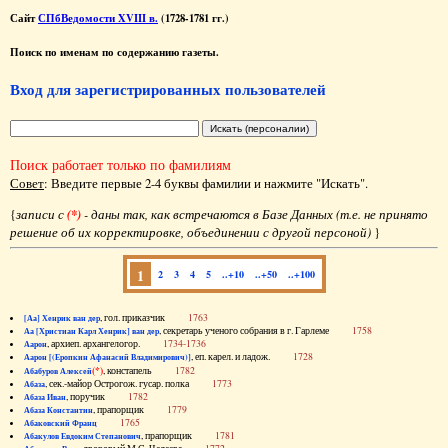
Сайт
СПбВедомости XVIII в.
(1728-1781 гг.)
Поиск по именам по содержанию газеты.
Вход для зарегистрированных пользователей
Поиск работает только по фамилиям
Совет
: Введите первые 2-4 буквы фамилии и нажмите "Искать".
{
записи с
(*)
- даны так, как встречаются в Базе Данных (т.е. не принято
решение об их корректировке, объединении с другой персоной)
}
1
2
3
4
5
..+10
..+50
..+100
, гол. приказчик
1763
[Аа] Хенрик ван дер
, секретарь ученого собрания в г. Гарлеме
1758
Аа [Христиан Карл Хенрик] ван дер
, архиеп. архангелогор.
1734-1736
Аарон
, еп. карел. и ладож.
1728
Аарон [(Еропкин Афанасий Владимирович)]
(*)
, констапель
1782
Абабуров Алексей
, сек.-майор Острогож. гусар. полка
1773
Абаза
, поручик
1782
Абаза Иван
, прапорщик
1779
Абаза Константин
1765
Абаковский Франц
, прапорщик
1781
Абакулов Евдоким Степанович