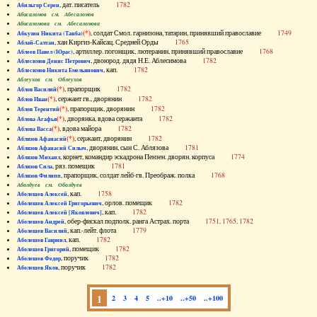
, дат. писатель
1782
Абильгор Серен
Абисаломов см. Абесаломов
Абисаломова см. Абесаломова
(*)
, солдат Смол. гарнизона, татарин, принявший православие
1749
Абкузин Никита (Танба)
, хан Киргиз-Кайсац. Средней Орды
1765
Аблай-Салтан
, артиллер. погонщик, лютеранин, принявший православие
1768
Аблеев Павел (Юрас)
, двоюрод. дядя Н.Е. Аблесимова
1782
Аблесимов Денис Петрович
, кап.
1782
Аблесимов Никита Емельянович
Аблеухов см. Облеухов
(*)
, прапорщик
1782
Аблов Василий
(*)
, сержант гв., дворянин
1782
Аблов Иван
(*)
, прапорщик, дворянин
1782
Аблов Терентий
(*)
, дворянка, вдова сержанта
1782
Аблова Агафья
(*)
, вдова майора
1782
Аблова Васса
(*)
, сержант, дворянин
1782
Аблязов Афанасий
, дворянин, сын С. Аблязова
1781
Аблязов Афанасий Силыч
, корнет, командир эскадрона Пензен. дворян. корпуса
1774
Аблязов Михаил
, ряз. помещик
1781
Аблязов Сила
, прапорщик, солдат лейб-гв. Преображ. полка
1768
Аблязов Филипп
Аболдуев см. Оболдуев
, кап.
1758
Аболешев Алексей
, орлов. помещик
1782
Аболешев Алексей Григорьевич
, кап.
1782
Аболешев Алексей [Яковлевич]
, обер-фискал подполк. ранга Астрах. порта
1751, 1765, 1782
Аболешев Андрей
, кап.-лейт. флота
1779
Аболешев Василий
, кап.
1782
Аболешев Гавриил
, помещик
1782
Аболешев Григорий
, поручик
1782
Аболешев Федор
, поручик
1782
Аболешев Яков
1
2
3
4
5
..+10
..+50
..+100