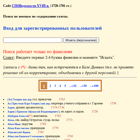
Сайт
СПбВедомости XVIII в.
(1728-1781 гг.)
Поиск по именам по содержанию газеты.
Вход для зарегистрированных пользователей
Поиск работает только по фамилиям
Совет
: Введите первые 2-4 буквы фамилии и нажмите "Искать".
{
записи с
(*)
- даны так, как встречаются в Базе Данных (т.е. не принято
решение об их корректировке, объединении с другой персоной)
}
1
2
3
4
5
..+10
..+50
..+100
, гол. приказчик
1763
[Аа] Хенрик ван дер
, секретарь ученого собрания в г. Гарлеме
1758
Аа [Христиан Карл Хенрик] ван дер
, архиеп. архангелогор.
1734-1736
Аарон
, еп. карел. и ладож.
1728
Аарон [(Еропкин Афанасий Владимирович)]
(*)
, констапель
1782
Абабуров Алексей
, сек.-майор Острогож. гусар. полка
1773
Абаза
, поручик
1782
Абаза Иван
, прапорщик
1779
Абаза Константин
1765
Абаковский Франц
, прапорщик
1781
Абакулов Евдоким Степанович