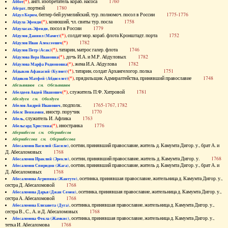
(*)
, англ. изобретатель кораб. насоса
1760
Аббот
, портной
1780
Абграт
, беглер-бей румелийский, тур. полномоч. посол в России
1775-1776
Абдул Керим
(*)
, конюший, чл. свиты тур. посла
1758
Абдула Эфенди
, посол в России
1779
Абдуласах-Эфенди
(*)
, солдат мор. кораб. флота Кронштадт. порта
1752
Абдулов Даниил (Мамет)
(*)
1782
Абдулов Иван Алексеевич
(*)
, татарин, матрос галер. флота
1746
Абдулов Петр (Асак)
(*)
, дочь И.А. и М.Р. Абдуловых
1782
Абдулова Вера Ивановна
(*)
, жена И.А. Абдулова
1782
Абдулова Марфа Родионовна
(*)
, татарин, солдат Архангелогор. полка
1751
Абдыков Афанасий (Кулмет)
(*)
, прядильщик Адмиралтейства, принявший православие
1748
Абдяков Матфей (Абдяселет)
Абезьянинов см. Обезьянинов
(*)
, служитель П.Ф. Хитровой
1781
Абелдеев Авдей Иванович
Абелдуев см. Оболдуев
, подполк.
1765-1767, 1782
Абелов Андрей Иванович
, иностр. поручик
1770
Абелс Вениамин
, служитель И. Афлика
1763
Абель
(*)
, иностранка
1776
Абельгард Христина
Абернибесов см. Обернибесов
Абернибесова см. Обернибесова
, осетин, принявший православие, житель д. Камумта Дигор. у., брат А. и
Абесаломов Василий (Басиле)
Д. Абесаломовых
1768
, осетин, принявший православие, житель д. Камумта Дигор. у.
1768
Абесаломов Ираклий (Эрекле)
, осетин, принявший православие, житель д. Камумта Дигор. у., брат А. и
Абесаломов Спиридон (Жага)
Д. Абесаломовых
1768
, осетинка, принявшая православие, жительница д. Камумта Дигор. у.,
Абесаломова Агрипина (Жантуте)
сестра Д. Абесаломовой
1768
, осетинка, принявшая православие, жительница д. Камумта Дигор. у.,
Абесаломова Дарья (Джан Семен)
сестра А. Абесаломовой
1768
, осетинка, принявшая православие, жительница д. Камумта Дигор. у.,
Абесаломова Елизавета (Дуга)
сестра В., С., А. и Д. Абесаломовых
1768
, осетинка, принявшая православие, жительница д. Камумта Дигор. у.,
Абесаломова Фекла (Жамкис)
тетка И. Абесаломова
1768