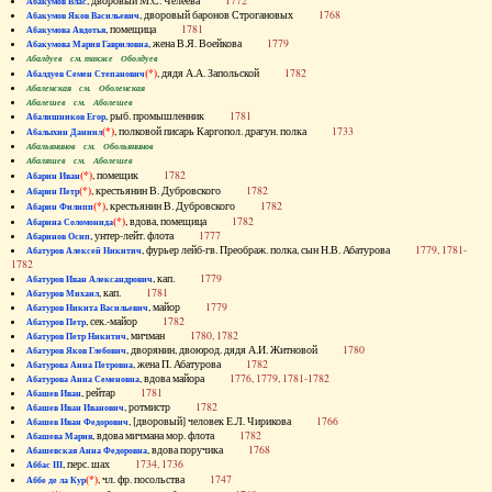
, дворовый М.С. Челеева
1772
Абакумов Влас
, дворовый баронов Строгановых
1768
Абакумов Яков Васильевич
, помещица
1781
Абакумова Авдотья
, жена В.Я. Воейкова
1779
Абакумова Мария Гавриловна
Абалдуев см. также Оболдуев
(*)
, дядя А.А. Запольской
1782
Абалдуев Семен Степанович
Абаленская см. Оболенская
Абалешев см. Аболешев
, рыб. промышленник
1781
Абалишников Егор
(*)
, полковой писарь Каргопол. драгун. полка
1733
Абалыхин Даниил
Абальянинов см. Обольянинов
Абаляшев см. Аболешев
(*)
, помещик
1782
Абарин Иван
(*)
, крестьянин В. Дубровского
1782
Абарин Петр
(*)
, крестьянин В. Дубровского
1782
Абарин Филипп
(*)
, вдова, помещица
1782
Абарина Соломонида
, унтер-лейт. флота
1777
Абаринов Осип
, фурьер лейб-гв. Преображ. полка, сын Н.В. Абатурова
1779, 1781-
Абатуров Алексей Никитич
1782
, кап.
1779
Абатуров Иван Александрович
, кап.
1781
Абатуров Михаил
, майор
1779
Абатуров Никита Васильевич
, сек.-майор
1782
Абатуров Петр
, мичман
1780, 1782
Абатуров Петр Никитич
, дворянин, двоюрод. дядя А.И. Житновой
1780
Абатуров Яков Глебович
, жена П. Абатурова
1782
Абатурова Анна Петровна
, вдова майора
1776, 1779, 1781-1782
Абатурова Анна Семеновна
, рейтар
1781
Абашев Иван
, ротмистр
1782
Абашев Иван Иванович
, [дворовый] человек Е.Л. Чирикова
1766
Абашев Иван Федорович
, вдова мичмана мор. флота
1782
Абашева Мария
, вдова поручика
1768
Абашевская Анна Федоровна
, перс. шах
1734, 1736
Аббас III
(*)
, чл. фр. посольства
1747
Аббе де ла Кур