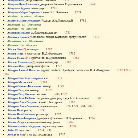
, дворовый М.С. Челеева
1772
Абакумов Влас
, дворовый баронов Строгановых
1768
Абакумов Яков Васильевич
, помещица
1781
Абакумова Авдотья
, жена В.Я. Воейкова
1779
Абакумова Мария Гавриловна
Абалдуев см. также Оболдуев
(*)
, дядя А.А. Запольской
1782
Абалдуев Семен Степанович
Абаленская см. Оболенская
Абалешев см. Аболешев
, рыб. промышленник
1781
Абалишников Егор
(*)
, полковой писарь Каргопол. драгун. полка
1733
Абалыхин Даниил
Абальянинов см. Обольянинов
Абаляшев см. Аболешев
(*)
, помещик
1782
Абарин Иван
(*)
, крестьянин В. Дубровского
1782
Абарин Петр
(*)
, крестьянин В. Дубровского
1782
Абарин Филипп
(*)
, вдова, помещица
1782
Абарина Соломонида
, унтер-лейт. флота
1777
Абаринов Осип
, фурьер лейб-гв. Преображ. полка, сын Н.В. Абатурова
1779, 1781-
Абатуров Алексей Никитич
1782
, кап.
1779
Абатуров Иван Александрович
, кап.
1781
Абатуров Михаил
, майор
1779
Абатуров Никита Васильевич
, сек.-майор
1782
Абатуров Петр
, мичман
1780, 1782
Абатуров Петр Никитич
, дворянин, двоюрод. дядя А.И. Житновой
1780
Абатуров Яков Глебович
, жена П. Абатурова
1782
Абатурова Анна Петровна
, вдова майора
1776, 1779, 1781-1782
Абатурова Анна Семеновна
, рейтар
1781
Абашев Иван
, ротмистр
1782
Абашев Иван Иванович
, [дворовый] человек Е.Л. Чирикова
1766
Абашев Иван Федорович
, вдова мичмана мор. флота
1782
Абашева Мария
, вдова поручика
1768
Абашевская Анна Федоровна
, перс. шах
1734, 1736
Аббас III
(*)
, чл. фр. посольства
1747
Аббе де ла Кур