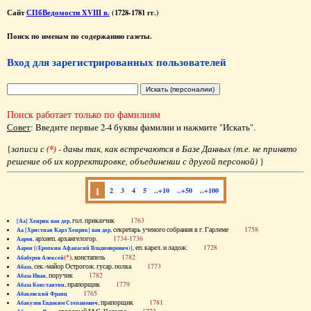
Сайт
СПбВедомости XVIII в.
(1728-1781 гг.)
Поиск по именам по содержанию газеты.
Вход для зарегистрированных пользователей
Поиск работает только по фамилиям
Совет
: Введите первые 2-4 буквы фамилии и нажмите "Искать".
{
записи с
(*)
- даны так, как встречаются в Базе Данных (т.е. не принято
решение об их корректировке, объединении с другой персоной)
}
1
2
3
4
5
..+10
..+50
..+100
, гол. приказчик
1763
[Аа] Хенрик ван дер
, секретарь ученого собрания в г. Гарлеме
1758
Аа [Христиан Карл Хенрик] ван дер
, архиеп. архангелогор.
1734-1736
Аарон
, еп. карел. и ладож.
1728
Аарон [(Еропкин Афанасий Владимирович)]
(*)
, констапель
1782
Абабуров Алексей
, сек.-майор Острогож. гусар. полка
1773
Абаза
, поручик
1782
Абаза Иван
, прапорщик
1779
Абаза Константин
1765
Абаковский Франц
, прапорщик
1781
Абакулов Евдоким Степанович