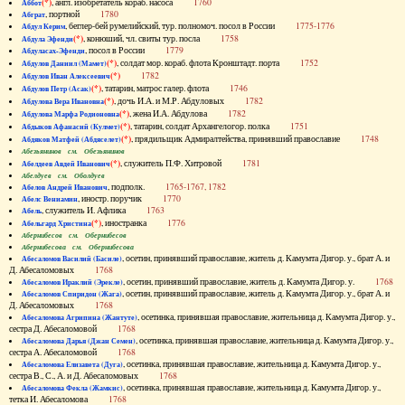
(*)
, англ. изобретатель кораб. насоса
1760
Аббот
, портной
1780
Абграт
, беглер-бей румелийский, тур. полномоч. посол в России
1775-1776
Абдул Керим
(*)
, конюший, чл. свиты тур. посла
1758
Абдула Эфенди
, посол в России
1779
Абдуласах-Эфенди
(*)
, солдат мор. кораб. флота Кронштадт. порта
1752
Абдулов Даниил (Мамет)
(*)
1782
Абдулов Иван Алексеевич
(*)
, татарин, матрос галер. флота
1746
Абдулов Петр (Асак)
(*)
, дочь И.А. и М.Р. Абдуловых
1782
Абдулова Вера Ивановна
(*)
, жена И.А. Абдулова
1782
Абдулова Марфа Родионовна
(*)
, татарин, солдат Архангелогор. полка
1751
Абдыков Афанасий (Кулмет)
(*)
, прядильщик Адмиралтейства, принявший православие
1748
Абдяков Матфей (Абдяселет)
Абезьянинов см. Обезьянинов
(*)
, служитель П.Ф. Хитровой
1781
Абелдеев Авдей Иванович
Абелдуев см. Оболдуев
, подполк.
1765-1767, 1782
Абелов Андрей Иванович
, иностр. поручик
1770
Абелс Вениамин
, служитель И. Афлика
1763
Абель
(*)
, иностранка
1776
Абельгард Христина
Абернибесов см. Обернибесов
Абернибесова см. Обернибесова
, осетин, принявший православие, житель д. Камумта Дигор. у., брат А. и
Абесаломов Василий (Басиле)
Д. Абесаломовых
1768
, осетин, принявший православие, житель д. Камумта Дигор. у.
1768
Абесаломов Ираклий (Эрекле)
, осетин, принявший православие, житель д. Камумта Дигор. у., брат А. и
Абесаломов Спиридон (Жага)
Д. Абесаломовых
1768
, осетинка, принявшая православие, жительница д. Камумта Дигор. у.,
Абесаломова Агрипина (Жантуте)
сестра Д. Абесаломовой
1768
, осетинка, принявшая православие, жительница д. Камумта Дигор. у.,
Абесаломова Дарья (Джан Семен)
сестра А. Абесаломовой
1768
, осетинка, принявшая православие, жительница д. Камумта Дигор. у.,
Абесаломова Елизавета (Дуга)
сестра В., С., А. и Д. Абесаломовых
1768
, осетинка, принявшая православие, жительница д. Камумта Дигор. у.,
Абесаломова Фекла (Жамкис)
тетка И. Абесаломова
1768