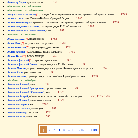
, дат. писатель
1782
Абильгор Серен
Абисаломов см. Абесаломов
Абисаломова см. Абесаломова
(*)
, солдат Смол. гарнизона, татарин, принявший православие
1749
Абкузин Никита (Танба)
, хан Киргиз-Кайсац. Средней Орды
1765
Аблай-Салтан
, артиллер. погонщик, лютеранин, принявший православие
1768
Аблеев Павел (Юрас)
, двоюрод. дядя Н.Е. Аблесимова
1782
Аблесимов Денис Петрович
, кап.
1782
Аблесимов Никита Емельянович
Аблеухов см. Облеухов
(*)
, прапорщик
1782
Аблов Василий
(*)
, сержант гв., дворянин
1782
Аблов Иван
(*)
, прапорщик, дворянин
1782
Аблов Терентий
(*)
, дворянка, вдова сержанта
1782
Аблова Агафья
(*)
, вдова майора
1782
Аблова Васса
(*)
, сержант, дворянин
1782
Аблязов Афанасий
, дворянин, сын С. Аблязова
1781
Аблязов Афанасий Силыч
, корнет, командир эскадрона Пензен. дворян. корпуса
1774
Аблязов Михаил
, ряз. помещик
1781
Аблязов Сила
, прапорщик, солдат лейб-гв. Преображ. полка
1768
Аблязов Филипп
Аболдуев см. Оболдуев
, кап.
1758
Аболешев Алексей
, орлов. помещик
1782
Аболешев Алексей Григорьевич
, кап.
1782
Аболешев Алексей [Яковлевич]
, обер-фискал подполк. ранга Астрах. порта
1751, 1765, 1782
Аболешев Андрей
, кап.-лейт. флота
1779
Аболешев Василий
, кап.
1782
Аболешев Гавриил
, помещик
1782
Аболешев Григорий
, поручик
1782
Аболешев Федор
, поручик
1782
Аболешев Яков
1
2
3
4
5
..+10
..+50
..+100