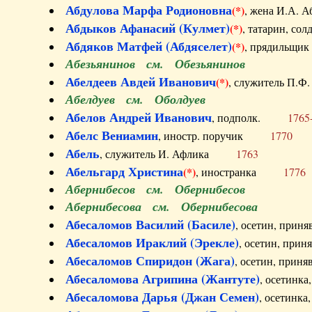
Абдулова Марфа Родионовна
(*)
, жена И.А
Абдыков Афанасий (Кулмет)
(*)
, татарин, с
Абдяков Матфей (Абдяселет)
(*)
, прядильщи
Абезьянинов см. Обезьянинов
Абелдеев Авдей Иванович
(*)
, служитель П
Абелдуев см. Оболдуев
Абелов Андрей Иванович
, подполк.
1765
Абелс Вениамин
, иностр. поручик
1770
Абель
, служитель И. Афлика
1763
Абельгард Христина
(*)
, иностранка
1776
Абернибесов см. Обернибесов
Абернибесова см. Обернибесова
Абесаломов Василий (Басиле)
, осетин, прин
Абесаломов Ираклий (Эрекле)
, осетин, при
Абесаломов Спиридон (Жага)
, осетин, прин
Абесаломова Агрипина (Жантуте)
, осетинк
Абесаломова Дарья (Джан Семен)
, осетинк