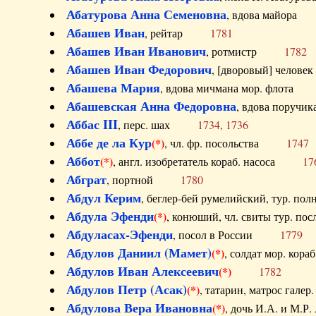
Абатурова Анна Семеновна
, вдова майо
Абашев Иван
, рейтар
1781
Абашев Иван Иванович
, ротмистр
1782
Абашев Иван Федорович
, [дворовый] чело
Абашева Мария
, вдова мичмана мор. флот
Абашевская Анна Федоровна
, вдова пор
Аббас III
, перс. шах
1734, 1736
Аббе де ла Кур
(*)
, чл. фр. посольства
1747
Аббот
(*)
, англ. изобретатель кораб. насоса
17
Абграт
, портной
1780
Абдул Керим
, беглер-бей румелийский, тур. 
Абдула Эфенди
(*)
, конюший, чл. свиты тур.
Абдуласах-Эфенди
, посол в России
1779
Абдулов Даниил (Мамет)
(*)
, солдат мор. ко
Абдулов Иван Алексеевич
(*)
1782
Абдулов Петр (Асак)
(*)
, татарин, матрос га
Абдулова Вера Ивановна
(*)
, дочь И.А. и 