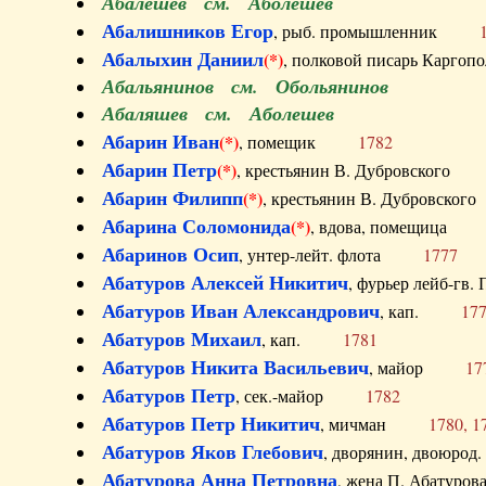
Абалешев см. Аболешев
Абалишников Егор
, рыб. промышленник
Абалыхин Даниил
(*)
, полковой писарь Карг
Абальянинов см. Обольянинов
Абаляшев см. Аболешев
Абарин Иван
(*)
, помещик
1782
Абарин Петр
(*)
, крестьянин В. Дубровског
Абарин Филипп
(*)
, крестьянин В. Дубровс
Абарина Соломонида
(*)
, вдова, помещиц
Абаринов Осип
, унтер-лейт. флота
1777
Абатуров Алексей Никитич
, фурьер лейб-г
Абатуров Иван Александрович
, кап.
17
Абатуров Михаил
, кап.
1781
Абатуров Никита Васильевич
, майор
17
Абатуров Петр
, сек.-майор
1782
Абатуров Петр Никитич
, мичман
1780, 1
Абатуров Яков Глебович
, дворянин, двоюр
Абатурова Анна Петровна
, жена П. Абат