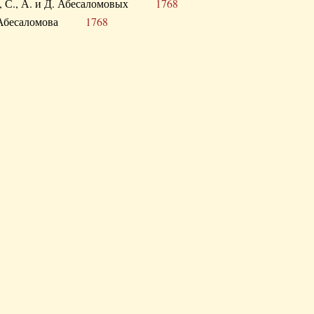
а В., С., А. и Д. Абесаломовых
1768
а И. Абесаломова
1768