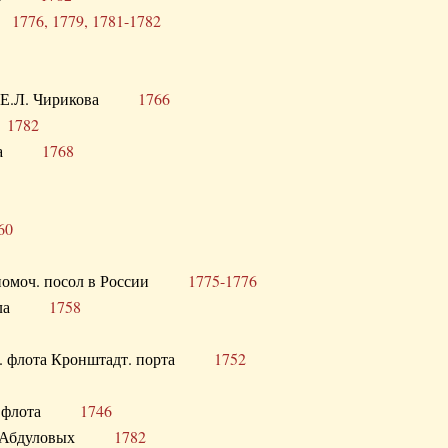
ра
1776, 1779, 1781-1782
век Е.Л. Чирикова
1766
а
1782
учика
1768
60
полномоч. посол в России
1775-1776
 посла
1758
раб. флота Кронштадт. порта
1752
лер. флота
1746
М.Р. Абдуловых
1782