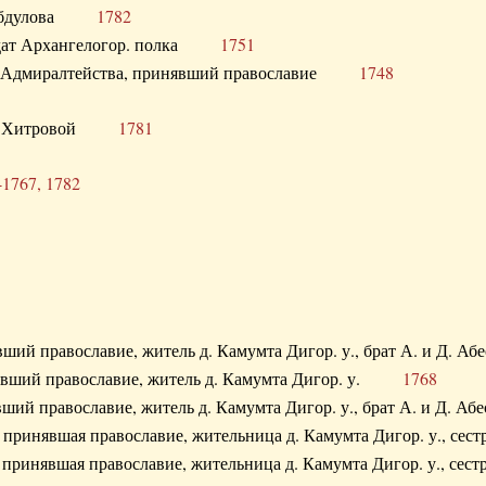
. Абдулова
1782
олдат Архангелогор. полка
1751
к Адмиралтейства, принявший православие
1748
.Ф. Хитровой
1781
-1767, 1782
явший православие, житель д. Камумта Дигор. у., брат А. и 
нявший православие, житель д. Камумта Дигор. у.
1768
явший православие, житель д. Камумта Дигор. у., брат А. и 
а, принявшая православие, жительница д. Камумта Дигор. у.,
а, принявшая православие, жительница д. Камумта Дигор. у.,