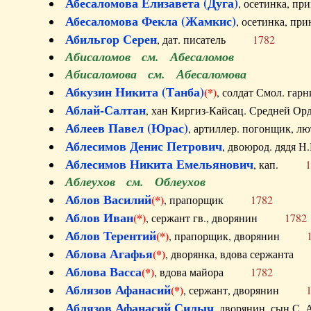
Абесаломова Елизавета (Дуга)
, осетинка, п
Абесаломова Фекла (Жамкис)
, осетинка, пр
Абильгор Серен
, дат. писатель
1782
Абисаломов см. Абесаломов
Абисаломова см. Абесаломова
Абкузин Никита (Танба)
(*)
, солдат Смол. г
Аблай-Салтан
, хан Киргиз-Кайсац. Средне
Аблеев Павел (Юрас)
, артиллер. погонщик,
Аблесимов Денис Петрович
, двоюрод. дяд
Аблесимов Никита Емельянович
, кап.
1
Аблеухов см. Облеухов
Аблов Василий
(*)
, прапорщик
1782
Аблов Иван
(*)
, сержант гв., дворянин
1782
Аблов Терентий
(*)
, прапорщик, дворянин
Аблова Агафья
(*)
, дворянка, вдова сержан
Аблова Васса
(*)
, вдова майора
1782
Аблязов Афанасий
(*)
, сержант, дворянин
Аблязов Афанасий Силыч
, дворянин, сын 