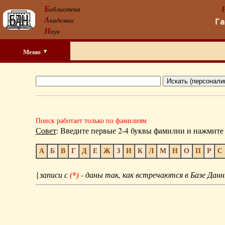
Б
иблиотека
А
кадемии
Г
Н
аук
Меню
Поиск работает только по фамилиям
Совет
: Введите первые 2-4 буквы фамилии и нажмите 
А
Б
В
Г
Д
Е
Ж
З
И
К
Л
М
Н
О
П
Р
С
{
записи с
(*)
- даны так, как встречаются в Базе Данн