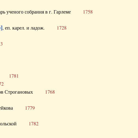
тарь ученого собрания в г. Гарлеме
1758
]
, еп. карел. и ладож.
1728
73
щик
1781
72
ронов Строгановых
1768
 Воейкова
1779
 Запольской
1782