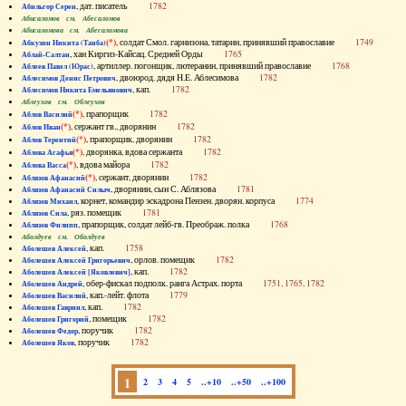
, дат. писатель
1782
Абильгор Серен
Абисаломов см. Абесаломов
Абисаломова см. Абесаломова
(*)
, солдат Смол. гарнизона, татарин, принявший православие
1749
Абкузин Никита (Танба)
, хан Киргиз-Кайсац. Средней Орды
1765
Аблай-Салтан
, артиллер. погонщик, лютеранин, принявший православие
1768
Аблеев Павел (Юрас)
, двоюрод. дядя Н.Е. Аблесимова
1782
Аблесимов Денис Петрович
, кап.
1782
Аблесимов Никита Емельянович
Аблеухов см. Облеухов
(*)
, прапорщик
1782
Аблов Василий
(*)
, сержант гв., дворянин
1782
Аблов Иван
(*)
, прапорщик, дворянин
1782
Аблов Терентий
(*)
, дворянка, вдова сержанта
1782
Аблова Агафья
(*)
, вдова майора
1782
Аблова Васса
(*)
, сержант, дворянин
1782
Аблязов Афанасий
, дворянин, сын С. Аблязова
1781
Аблязов Афанасий Силыч
, корнет, командир эскадрона Пензен. дворян. корпуса
1774
Аблязов Михаил
, ряз. помещик
1781
Аблязов Сила
, прапорщик, солдат лейб-гв. Преображ. полка
1768
Аблязов Филипп
Аболдуев см. Оболдуев
, кап.
1758
Аболешев Алексей
, орлов. помещик
1782
Аболешев Алексей Григорьевич
, кап.
1782
Аболешев Алексей [Яковлевич]
, обер-фискал подполк. ранга Астрах. порта
1751, 1765, 1782
Аболешев Андрей
, кап.-лейт. флота
1779
Аболешев Василий
, кап.
1782
Аболешев Гавриил
, помещик
1782
Аболешев Григорий
, поручик
1782
Аболешев Федор
, поручик
1782
Аболешев Яков
1
2
3
4
5
..+10
..+50
..+100