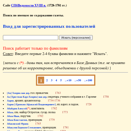
Сайт
СПбВедомости XVIII в.
(1728-1781 гг.)
Поиск по именам по содержанию газеты.
Вход для зарегистрированных пользователей
Поиск работает только по фамилиям
Совет
: Введите первые 2-4 буквы фамилии и нажмите "Искать".
{
записи с
(*)
- даны так, как встречаются в Базе Данных (т.е. не принято
решение об их корректировке, объединении с другой персоной)
}
1
2
3
4
5
..+10
..+50
..+100
, гол. приказчик
1763
[Аа] Хенрик ван дер
, секретарь ученого собрания в г. Гарлеме
1758
Аа [Христиан Карл Хенрик] ван дер
, архиеп. архангелогор.
1734-1736
Аарон
, еп. карел. и ладож.
1728
Аарон [(Еропкин Афанасий Владимирович)]
(*)
, констапель
1782
Абабуров Алексей
, сек.-майор Острогож. гусар. полка
1773
Абаза
, поручик
1782
Абаза Иван
, прапорщик
1779
Абаза Константин
1765
Абаковский Франц
, прапорщик
1781
Абакулов Евдоким Степанович