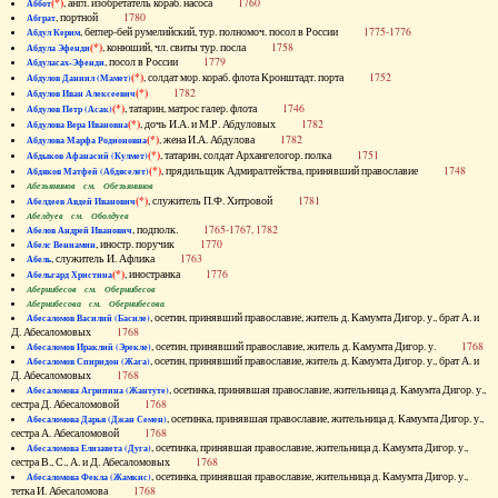
(*)
, англ. изобретатель кораб. насоса
1760
Аббот
, портной
1780
Абграт
, беглер-бей румелийский, тур. полномоч. посол в России
1775-1776
Абдул Керим
(*)
, конюший, чл. свиты тур. посла
1758
Абдула Эфенди
, посол в России
1779
Абдуласах-Эфенди
(*)
, солдат мор. кораб. флота Кронштадт. порта
1752
Абдулов Даниил (Мамет)
(*)
1782
Абдулов Иван Алексеевич
(*)
, татарин, матрос галер. флота
1746
Абдулов Петр (Асак)
(*)
, дочь И.А. и М.Р. Абдуловых
1782
Абдулова Вера Ивановна
(*)
, жена И.А. Абдулова
1782
Абдулова Марфа Родионовна
(*)
, татарин, солдат Архангелогор. полка
1751
Абдыков Афанасий (Кулмет)
(*)
, прядильщик Адмиралтейства, принявший православие
1748
Абдяков Матфей (Абдяселет)
Абезьянинов см. Обезьянинов
(*)
, служитель П.Ф. Хитровой
1781
Абелдеев Авдей Иванович
Абелдуев см. Оболдуев
, подполк.
1765-1767, 1782
Абелов Андрей Иванович
, иностр. поручик
1770
Абелс Вениамин
, служитель И. Афлика
1763
Абель
(*)
, иностранка
1776
Абельгард Христина
Абернибесов см. Обернибесов
Абернибесова см. Обернибесова
, осетин, принявший православие, житель д. Камумта Дигор. у., брат А. и
Абесаломов Василий (Басиле)
Д. Абесаломовых
1768
, осетин, принявший православие, житель д. Камумта Дигор. у.
1768
Абесаломов Ираклий (Эрекле)
, осетин, принявший православие, житель д. Камумта Дигор. у., брат А. и
Абесаломов Спиридон (Жага)
Д. Абесаломовых
1768
, осетинка, принявшая православие, жительница д. Камумта Дигор. у.,
Абесаломова Агрипина (Жантуте)
сестра Д. Абесаломовой
1768
, осетинка, принявшая православие, жительница д. Камумта Дигор. у.,
Абесаломова Дарья (Джан Семен)
сестра А. Абесаломовой
1768
, осетинка, принявшая православие, жительница д. Камумта Дигор. у.,
Абесаломова Елизавета (Дуга)
сестра В., С., А. и Д. Абесаломовых
1768
, осетинка, принявшая православие, жительница д. Камумта Дигор. у.,
Абесаломова Фекла (Жамкис)
тетка И. Абесаломова
1768