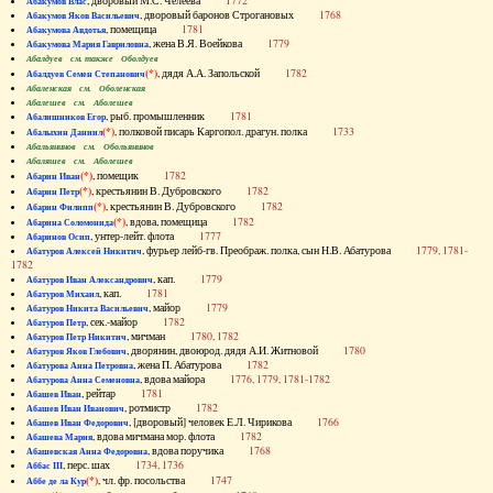
, дворовый М.С. Челеева
1772
Абакумов Влас
, дворовый баронов Строгановых
1768
Абакумов Яков Васильевич
, помещица
1781
Абакумова Авдотья
, жена В.Я. Воейкова
1779
Абакумова Мария Гавриловна
Абалдуев см. также Оболдуев
(*)
, дядя А.А. Запольской
1782
Абалдуев Семен Степанович
Абаленская см. Оболенская
Абалешев см. Аболешев
, рыб. промышленник
1781
Абалишников Егор
(*)
, полковой писарь Каргопол. драгун. полка
1733
Абалыхин Даниил
Абальянинов см. Обольянинов
Абаляшев см. Аболешев
(*)
, помещик
1782
Абарин Иван
(*)
, крестьянин В. Дубровского
1782
Абарин Петр
(*)
, крестьянин В. Дубровского
1782
Абарин Филипп
(*)
, вдова, помещица
1782
Абарина Соломонида
, унтер-лейт. флота
1777
Абаринов Осип
, фурьер лейб-гв. Преображ. полка, сын Н.В. Абатурова
1779, 1781-
Абатуров Алексей Никитич
1782
, кап.
1779
Абатуров Иван Александрович
, кап.
1781
Абатуров Михаил
, майор
1779
Абатуров Никита Васильевич
, сек.-майор
1782
Абатуров Петр
, мичман
1780, 1782
Абатуров Петр Никитич
, дворянин, двоюрод. дядя А.И. Житновой
1780
Абатуров Яков Глебович
, жена П. Абатурова
1782
Абатурова Анна Петровна
, вдова майора
1776, 1779, 1781-1782
Абатурова Анна Семеновна
, рейтар
1781
Абашев Иван
, ротмистр
1782
Абашев Иван Иванович
, [дворовый] человек Е.Л. Чирикова
1766
Абашев Иван Федорович
, вдова мичмана мор. флота
1782
Абашева Мария
, вдова поручика
1768
Абашевская Анна Федоровна
, перс. шах
1734, 1736
Аббас III
(*)
, чл. фр. посольства
1747
Аббе де ла Кур