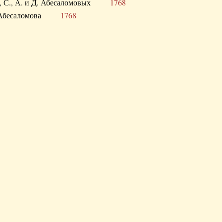
а В., С., А. и Д. Абесаломовых
1768
а И. Абесаломова
1768