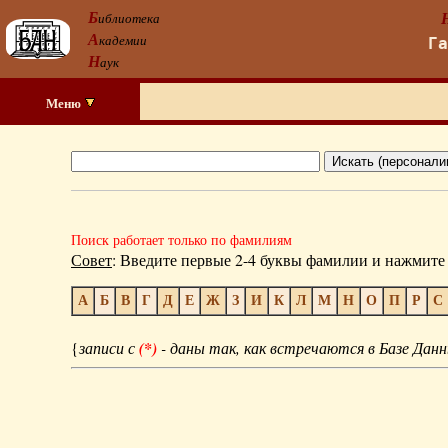
Б
иблиотека
А
кадемии
Г
Н
аук
Меню
Поиск работает только по фамилиям
Совет
: Введите первые 2-4 буквы фамилии и нажмите 
А
Б
В
Г
Д
Е
Ж
З
И
К
Л
М
Н
О
П
Р
С
{
записи с
(*)
- даны так, как встречаются в Базе Данн