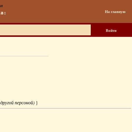
ия
На главную
ка:
Войти
 другой персоной)
}