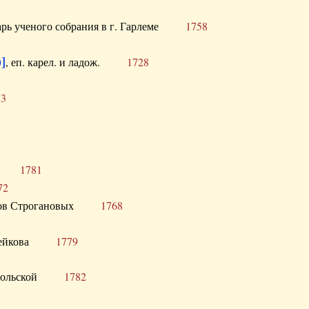
тарь ученого собрания в г. Гарлеме
1758
]
, еп. карел. и ладож.
1728
73
щик
1781
72
ронов Строгановых
1768
 Воейкова
1779
 Запольской
1782