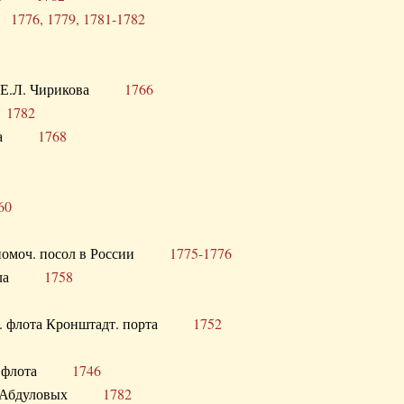
ра
1776, 1779, 1781-1782
век Е.Л. Чирикова
1766
а
1782
учика
1768
60
полномоч. посол в России
1775-1776
 посла
1758
раб. флота Кронштадт. порта
1752
лер. флота
1746
М.Р. Абдуловых
1782