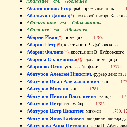
Абалешев см. Аболешев
Абалишников Егор
, рыб. промышленник
Абалыхин Даниил
(*)
, полковой писарь Карг
Абальянинов см. Обольянинов
Абаляшев см. Аболешев
Абарин Иван
(*)
, помещик
1782
Абарин Петр
(*)
, крестьянин В. Дубровског
Абарин Филипп
(*)
, крестьянин В. Дубровс
Абарина Соломонида
(*)
, вдова, помещиц
Абаринов Осип
, унтер-лейт. флота
1777
Абатуров Алексей Никитич
, фурьер лейб-г
Абатуров Иван Александрович
, кап.
17
Абатуров Михаил
, кап.
1781
Абатуров Никита Васильевич
, майор
17
Абатуров Петр
, сек.-майор
1782
Абатуров Петр Никитич
, мичман
1780, 1
Абатуров Яков Глебович
, дворянин, двоюр
Абатурова Анна Петровна
, жена П. Абат