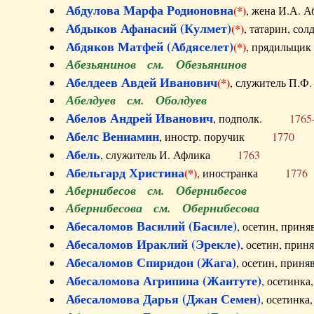
Абдулова Марфа Родионовна
(*)
, жена И.А
Абдыков Афанасий (Кулмет)
(*)
, татарин, с
Абдяков Матфей (Абдяселет)
(*)
, прядильщи
Абезьянинов см. Обезьянинов
Абелдеев Авдей Иванович
(*)
, служитель П
Абелдуев см. Оболдуев
Абелов Андрей Иванович
, подполк.
1765
Абелс Вениамин
, иностр. поручик
1770
Абель
, служитель И. Афлика
1763
Абельгард Христина
(*)
, иностранка
1776
Абернибесов см. Обернибесов
Абернибесова см. Обернибесова
Абесаломов Василий (Басиле)
, осетин, прин
Абесаломов Ираклий (Эрекле)
, осетин, при
Абесаломов Спиридон (Жага)
, осетин, прин
Абесаломова Агрипина (Жантуте)
, осетинк
Абесаломова Дарья (Джан Семен)
, осетинк