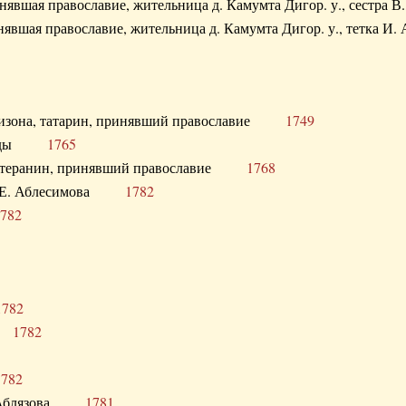
ринявшая православие, жительница д. Камумта Дигор. у., сестр
инявшая православие, жительница д. Камумта Дигор. у., тетк
арнизона, татарин, принявший православие
1749
й Орды
1765
 лютеранин, принявший православие
1768
я Н.Е. Аблесимова
1782
782
1782
та
1782
1782
С. Аблязова
1781