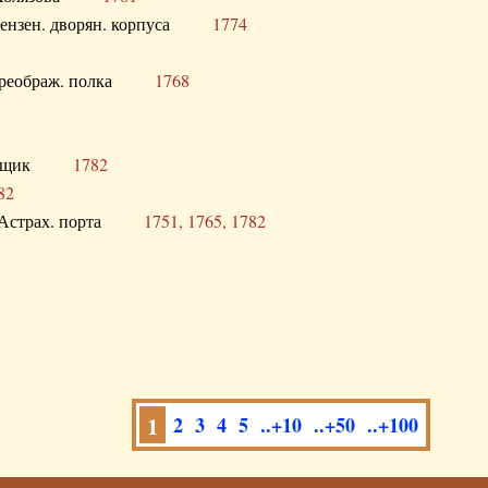
а Пензен. дворян. корпуса
1774
в. Преображ. полка
1768
помещик
1782
82
нга Астрах. порта
1751, 1765, 1782
1
2
3
4
5
..+10
..+50
..+100