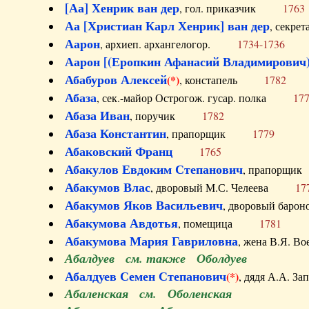
[Аа] Хенрик ван дер
, гол. приказчик
1763
Аа [Христиан Карл Хенрик] ван дер
, секре
Аарон
, архиеп. архангелогор.
1734-1736
Аарон [(Еропкин Афанасий Владимирович)
Абабуров Алексей
(*)
, констапель
1782
Абаза
, сек.-майор Острогож. гусар. полка
17
Абаза Иван
, поручик
1782
Абаза Константин
, прапорщик
1779
Абаковский Франц
1765
Абакулов Евдоким Степанович
, прапор
Абакумов Влас
, дворовый М.С. Челеева
17
Абакумов Яков Васильевич
, дворовый ба
Абакумова Авдотья
, помещица
1781
Абакумова Мария Гавриловна
, жена В.Я.
Абалдуев см. также Оболдуев
Абалдуев Семен Степанович
(*)
, дядя А.А.
Абаленская см. Оболенская