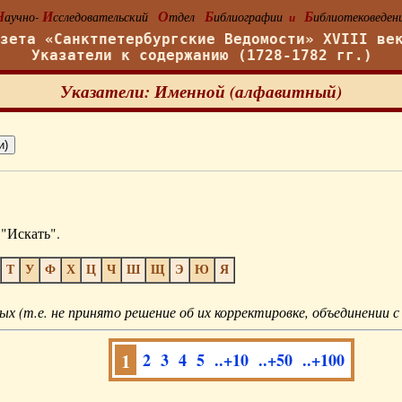
Н
И
О
Б
Б
аучно-
сследовательский
тдел
иблиографии
иблиотековеден
и
азета «Санктпетербургские Ведомости» XVIII ве
Указатели к содержанию (1728-1782 гг.)
Указатели: Именной (алфавитный)
"Искать".
Т
У
Ф
Х
Ц
Ч
Ш
Щ
Э
Ю
Я
ых (т.е. не принято решение об их корректировке, объединении с
1
2
3
4
5
..+10
..+50
..+100