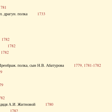
1781
опол. драгун. полка
1733
о
1782
кого
1782
а
1782
в. Преображ. полка, сын Н.В. Абатурова
1779, 1781-1782
79
79
782
од. дядя А.И. Житновой
1780
урова
1782