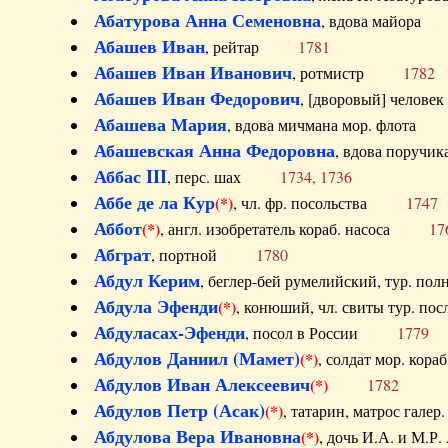
Абатурова Анна Семеновна
, вдова майо
Абашев Иван
, рейтар
1781
Абашев Иван Иванович
, ротмистр
1782
Абашев Иван Федорович
, [дворовый] чело
Абашева Мария
, вдова мичмана мор. флот
Абашевская Анна Федоровна
, вдова пор
Аббас III
, перс. шах
1734, 1736
Аббе де ла Кур
(*)
, чл. фр. посольства
1747
Аббот
(*)
, англ. изобретатель кораб. насоса
17
Абграт
, портной
1780
Абдул Керим
, беглер-бей румелийский, тур. 
Абдула Эфенди
(*)
, конюший, чл. свиты тур.
Абдуласах-Эфенди
, посол в России
1779
Абдулов Даниил (Мамет)
(*)
, солдат мор. ко
Абдулов Иван Алексеевич
(*)
1782
Абдулов Петр (Асак)
(*)
, татарин, матрос га
Абдулова Вера Ивановна
(*)
, дочь И.А. и 