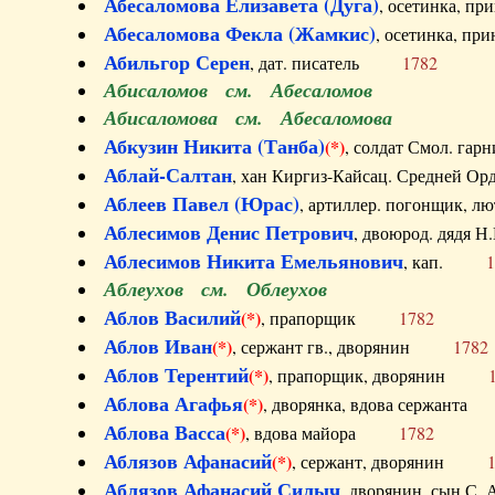
Абесаломова Елизавета (Дуга)
, осетинка, п
Абесаломова Фекла (Жамкис)
, осетинка, пр
Абильгор Серен
, дат. писатель
1782
Абисаломов см. Абесаломов
Абисаломова см. Абесаломова
Абкузин Никита (Танба)
(*)
, солдат Смол. г
Аблай-Салтан
, хан Киргиз-Кайсац. Средне
Аблеев Павел (Юрас)
, артиллер. погонщик,
Аблесимов Денис Петрович
, двоюрод. дяд
Аблесимов Никита Емельянович
, кап.
1
Аблеухов см. Облеухов
Аблов Василий
(*)
, прапорщик
1782
Аблов Иван
(*)
, сержант гв., дворянин
1782
Аблов Терентий
(*)
, прапорщик, дворянин
Аблова Агафья
(*)
, дворянка, вдова сержан
Аблова Васса
(*)
, вдова майора
1782
Аблязов Афанасий
(*)
, сержант, дворянин
Аблязов Афанасий Силыч
, дворянин, сын 