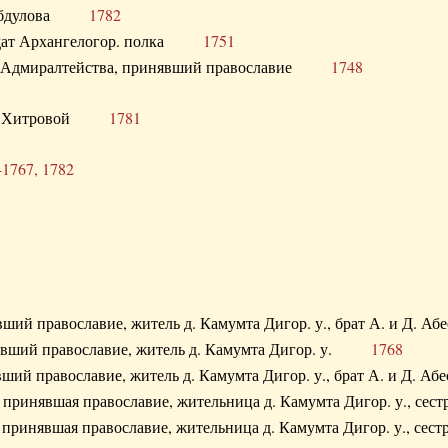
. Абдулова
1782
олдат Архангелогор. полка
1751
к Адмиралтейства, принявший православие
1748
.Ф. Хитровой
1781
-1767, 1782
явший православие, житель д. Камумта Дигор. у., брат А. и 
нявший православие, житель д. Камумта Дигор. у.
1768
явший православие, житель д. Камумта Дигор. у., брат А. и 
а, принявшая православие, жительница д. Камумта Дигор. у.,
а, принявшая православие, жительница д. Камумта Дигор. у.,