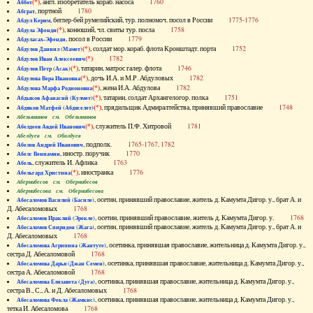
(*)
, англ. изобретатель кораб. насоса
1760
Аббот
, портной
1780
Абграт
, беглер-бей румелийский, тур. полномоч. посол в России
1775-1776
Абдул Керим
(*)
, конюший, чл. свиты тур. посла
1758
Абдула Эфенди
, посол в России
1779
Абдуласах-Эфенди
(*)
, солдат мор. кораб. флота Кронштадт. порта
1752
Абдулов Даниил (Мамет)
(*)
1782
Абдулов Иван Алексеевич
(*)
, татарин, матрос галер. флота
1746
Абдулов Петр (Асак)
(*)
, дочь И.А. и М.Р. Абдуловых
1782
Абдулова Вера Ивановна
(*)
, жена И.А. Абдулова
1782
Абдулова Марфа Родионовна
(*)
, татарин, солдат Архангелогор. полка
1751
Абдыков Афанасий (Кулмет)
(*)
, прядильщик Адмиралтейства, принявший православие
1748
Абдяков Матфей (Абдяселет)
Абезьянинов см. Обезьянинов
(*)
, служитель П.Ф. Хитровой
1781
Абелдеев Авдей Иванович
Абелдуев см. Оболдуев
, подполк.
1765-1767, 1782
Абелов Андрей Иванович
, иностр. поручик
1770
Абелс Вениамин
, служитель И. Афлика
1763
Абель
(*)
, иностранка
1776
Абельгард Христина
Абернибесов см. Обернибесов
Абернибесова см. Обернибесова
, осетин, принявший православие, житель д. Камумта Дигор. у., брат А. и
Абесаломов Василий (Басиле)
Д. Абесаломовых
1768
, осетин, принявший православие, житель д. Камумта Дигор. у.
1768
Абесаломов Ираклий (Эрекле)
, осетин, принявший православие, житель д. Камумта Дигор. у., брат А. и
Абесаломов Спиридон (Жага)
Д. Абесаломовых
1768
, осетинка, принявшая православие, жительница д. Камумта Дигор. у.,
Абесаломова Агрипина (Жантуте)
сестра Д. Абесаломовой
1768
, осетинка, принявшая православие, жительница д. Камумта Дигор. у.,
Абесаломова Дарья (Джан Семен)
сестра А. Абесаломовой
1768
, осетинка, принявшая православие, жительница д. Камумта Дигор. у.,
Абесаломова Елизавета (Дуга)
сестра В., С., А. и Д. Абесаломовых
1768
, осетинка, принявшая православие, жительница д. Камумта Дигор. у.,
Абесаломова Фекла (Жамкис)
тетка И. Абесаломова
1768