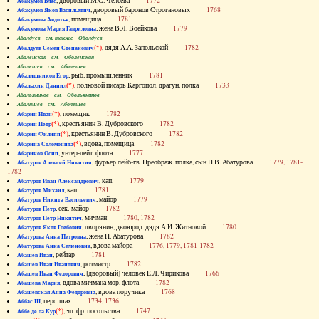
, дворовый М.С. Челеева
1772
Абакумов Влас
, дворовый баронов Строгановых
1768
Абакумов Яков Васильевич
, помещица
1781
Абакумова Авдотья
, жена В.Я. Воейкова
1779
Абакумова Мария Гавриловна
Абалдуев см. также Оболдуев
(*)
, дядя А.А. Запольской
1782
Абалдуев Семен Степанович
Абаленская см. Оболенская
Абалешев см. Аболешев
, рыб. промышленник
1781
Абалишников Егор
(*)
, полковой писарь Каргопол. драгун. полка
1733
Абалыхин Даниил
Абальянинов см. Обольянинов
Абаляшев см. Аболешев
(*)
, помещик
1782
Абарин Иван
(*)
, крестьянин В. Дубровского
1782
Абарин Петр
(*)
, крестьянин В. Дубровского
1782
Абарин Филипп
(*)
, вдова, помещица
1782
Абарина Соломонида
, унтер-лейт. флота
1777
Абаринов Осип
, фурьер лейб-гв. Преображ. полка, сын Н.В. Абатурова
1779, 1781-
Абатуров Алексей Никитич
1782
, кап.
1779
Абатуров Иван Александрович
, кап.
1781
Абатуров Михаил
, майор
1779
Абатуров Никита Васильевич
, сек.-майор
1782
Абатуров Петр
, мичман
1780, 1782
Абатуров Петр Никитич
, дворянин, двоюрод. дядя А.И. Житновой
1780
Абатуров Яков Глебович
, жена П. Абатурова
1782
Абатурова Анна Петровна
, вдова майора
1776, 1779, 1781-1782
Абатурова Анна Семеновна
, рейтар
1781
Абашев Иван
, ротмистр
1782
Абашев Иван Иванович
, [дворовый] человек Е.Л. Чирикова
1766
Абашев Иван Федорович
, вдова мичмана мор. флота
1782
Абашева Мария
, вдова поручика
1768
Абашевская Анна Федоровна
, перс. шах
1734, 1736
Аббас III
(*)
, чл. фр. посольства
1747
Аббе де ла Кур