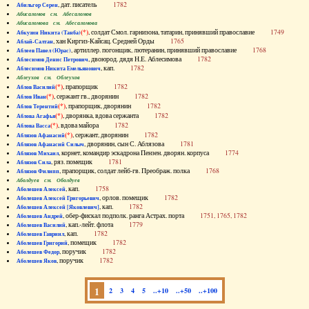
, дат. писатель
1782
Абильгор Серен
Абисаломов см. Абесаломов
Абисаломова см. Абесаломова
(*)
, солдат Смол. гарнизона, татарин, принявший православие
1749
Абкузин Никита (Танба)
, хан Киргиз-Кайсац. Средней Орды
1765
Аблай-Салтан
, артиллер. погонщик, лютеранин, принявший православие
1768
Аблеев Павел (Юрас)
, двоюрод. дядя Н.Е. Аблесимова
1782
Аблесимов Денис Петрович
, кап.
1782
Аблесимов Никита Емельянович
Аблеухов см. Облеухов
(*)
, прапорщик
1782
Аблов Василий
(*)
, сержант гв., дворянин
1782
Аблов Иван
(*)
, прапорщик, дворянин
1782
Аблов Терентий
(*)
, дворянка, вдова сержанта
1782
Аблова Агафья
(*)
, вдова майора
1782
Аблова Васса
(*)
, сержант, дворянин
1782
Аблязов Афанасий
, дворянин, сын С. Аблязова
1781
Аблязов Афанасий Силыч
, корнет, командир эскадрона Пензен. дворян. корпуса
1774
Аблязов Михаил
, ряз. помещик
1781
Аблязов Сила
, прапорщик, солдат лейб-гв. Преображ. полка
1768
Аблязов Филипп
Аболдуев см. Оболдуев
, кап.
1758
Аболешев Алексей
, орлов. помещик
1782
Аболешев Алексей Григорьевич
, кап.
1782
Аболешев Алексей [Яковлевич]
, обер-фискал подполк. ранга Астрах. порта
1751, 1765, 1782
Аболешев Андрей
, кап.-лейт. флота
1779
Аболешев Василий
, кап.
1782
Аболешев Гавриил
, помещик
1782
Аболешев Григорий
, поручик
1782
Аболешев Федор
, поручик
1782
Аболешев Яков
1
2
3
4
5
..+10
..+50
..+100