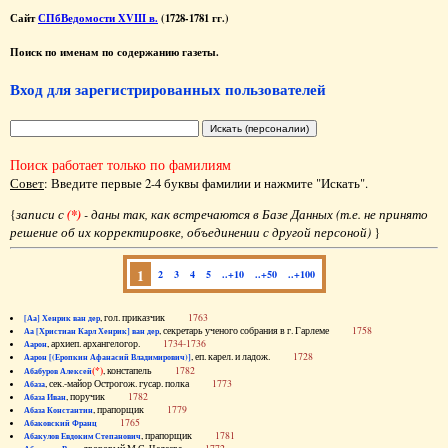
Сайт
СПбВедомости XVIII в.
(1728-1781 гг.)
Поиск по именам по содержанию газеты.
Вход для зарегистрированных пользователей
Поиск работает только по фамилиям
Совет
: Введите первые 2-4 буквы фамилии и нажмите "Искать".
{
записи с
(*)
- даны так, как встречаются в Базе Данных (т.е. не принято
решение об их корректировке, объединении с другой персоной)
}
1
2
3
4
5
..+10
..+50
..+100
, гол. приказчик
1763
[Аа] Хенрик ван дер
, секретарь ученого собрания в г. Гарлеме
1758
Аа [Христиан Карл Хенрик] ван дер
, архиеп. архангелогор.
1734-1736
Аарон
, еп. карел. и ладож.
1728
Аарон [(Еропкин Афанасий Владимирович)]
(*)
, констапель
1782
Абабуров Алексей
, сек.-майор Острогож. гусар. полка
1773
Абаза
, поручик
1782
Абаза Иван
, прапорщик
1779
Абаза Константин
1765
Абаковский Франц
, прапорщик
1781
Абакулов Евдоким Степанович