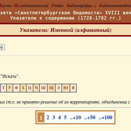
Н
И
О
Б
Б
аучно-
сследовательский
тдел
иблиографии
иблиотековеден
и
азета «Санктпетербургские Ведомости» XVIII ве
Указатели к содержанию (1728-1782 гг.)
Указатели: Именной (алфавитный)
"Искать".
Т
У
Ф
Х
Ц
Ч
Ш
Щ
Э
Ю
Я
ых (т.е. не принято решение об их корректировке, объединении с
1
2
3
4
5
..+10
..+50
..+100