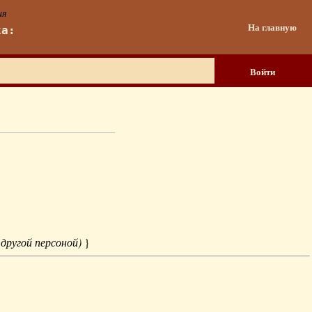
ия
На главную
ка:
Войти
 другой персоной)
}