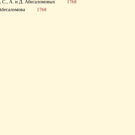
а В., С., А. и Д. Абесаломовых
1768
а И. Абесаломова
1768