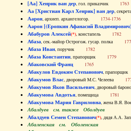
[Аа] Хенрик ван дер
, гол. приказчик
1763
Аа [Христиан Карл Хенрик] ван дер
, секре
Аарон
, архиеп. архангелогор.
1734-1736
Аарон [(Еропкин Афанасий Владимирович)
Абабуров Алексей
(*)
, констапель
1782
Абаза
, сек.-майор Острогож. гусар. полка
17
Абаза Иван
, поручик
1782
Абаза Константин
, прапорщик
1779
Абаковский Франц
1765
Абакулов Евдоким Степанович
, прапор
Абакумов Влас
, дворовый М.С. Челеева
17
Абакумов Яков Васильевич
, дворовый ба
Абакумова Авдотья
, помещица
1781
Абакумова Мария Гавриловна
, жена В.Я.
Абалдуев см. также Оболдуев
Абалдуев Семен Степанович
(*)
, дядя А.А.
Абаленская см. Оболенская