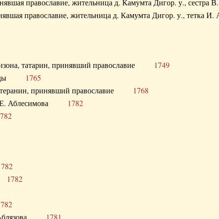
ринявшая православие, жительница д. Камумта Дигор. у., сестр
инявшая православие, жительница д. Камумта Дигор. у., тетк
арнизона, татарин, принявший православие
1749
й Орды
1765
 лютеранин, принявший православие
1768
я Н.Е. Аблесимова
1782
782
1782
та
1782
1782
С. Аблязова
1781