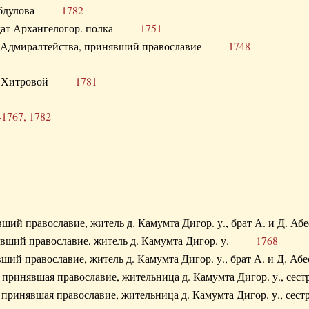
. Абдулова
1782
олдат Архангелогор. полка
1751
к Адмиралтейства, принявший православие
1748
.Ф. Хитровой
1781
-1767, 1782
явший православие, житель д. Камумта Дигор. у., брат А. и 
нявший православие, житель д. Камумта Дигор. у.
1768
явший православие, житель д. Камумта Дигор. у., брат А. и 
а, принявшая православие, жительница д. Камумта Дигор. у.,
а, принявшая православие, жительница д. Камумта Дигор. у.,