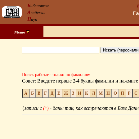
Б
иблиотека
А
кадемии
Г
Н
аук
Меню
Поиск работает только по фамилиям
Совет
: Введите первые 2-4 буквы фамилии и нажмите 
А
Б
В
Г
Д
Е
Ж
З
И
К
Л
М
Н
О
П
Р
С
{
записи с
(*)
- даны так, как встречаются в Базе Данн