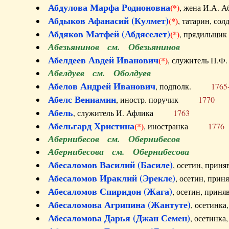
Абдулова Марфа Родионовна
(*)
, жена И.А
Абдыков Афанасий (Кулмет)
(*)
, татарин, с
Абдяков Матфей (Абдяселет)
(*)
, прядильщи
Абезьянинов см. Обезьянинов
Абелдеев Авдей Иванович
(*)
, служитель П
Абелдуев см. Оболдуев
Абелов Андрей Иванович
, подполк.
1765
Абелс Вениамин
, иностр. поручик
1770
Абель
, служитель И. Афлика
1763
Абельгард Христина
(*)
, иностранка
1776
Абернибесов см. Обернибесов
Абернибесова см. Обернибесова
Абесаломов Василий (Басиле)
, осетин, прин
Абесаломов Ираклий (Эрекле)
, осетин, при
Абесаломов Спиридон (Жага)
, осетин, прин
Абесаломова Агрипина (Жантуте)
, осетинк
Абесаломова Дарья (Джан Семен)
, осетинк