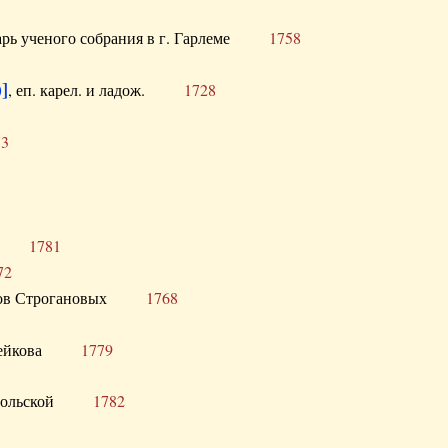
тарь ученого собрания в г. Гарлеме
1758
]
, еп. карел. и ладож.
1728
73
щик
1781
72
ронов Строгановых
1768
 Воейкова
1779
 Запольской
1782