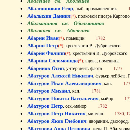
Абалешев см. Аболешев
Абалишников Егор
, рыб. промышленник
Абалыхин Даниил
(*)
, полковой писарь Карг
Абальянинов см. Обольянинов
Абаляшев см. Аболешев
Абарин Иван
(*)
, помещик
1782
Абарин Петр
(*)
, крестьянин В. Дубровског
Абарин Филипп
(*)
, крестьянин В. Дубровс
Абарина Соломонида
(*)
, вдова, помещиц
Абаринов Осип
, унтер-лейт. флота
1777
Абатуров Алексей Никитич
, фурьер лейб-г
Абатуров Иван Александрович
, кап.
17
Абатуров Михаил
, кап.
1781
Абатуров Никита Васильевич
, майор
17
Абатуров Петр
, сек.-майор
1782
Абатуров Петр Никитич
, мичман
1780, 1
Абатуров Яков Глебович
, дворянин, двоюр
Абатурова Анна Петровна
, жена П. Абат