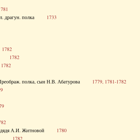
1781
опол. драгун. полка
1733
о
1782
кого
1782
а
1782
в. Преображ. полка, сын Н.В. Абатурова
1779, 1781-1782
79
79
782
од. дядя А.И. Житновой
1780
урова
1782