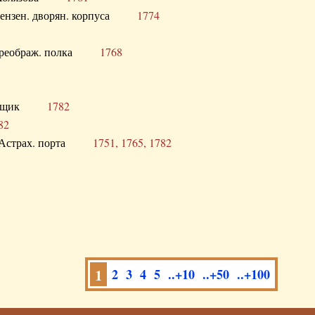
а Пензен. дворян. корпуса
1774
в. Преображ. полка
1768
помещик
1782
82
нга Астрах. порта
1751, 1765, 1782
1
2
3
4
5
..+10
..+50
..+100