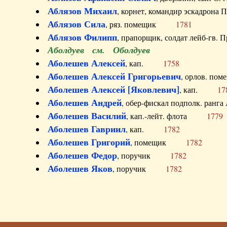
Аблязов Михаил
, корнет, командир эскадрон
Аблязов Сила
, ряз. помещик
1781
Аблязов Филипп
, прапорщик, солдат лейб-г
Аболдуев см. Оболдуев
Аболешев Алексей
, кап.
1758
Аболешев Алексей Григорьевич
, орлов. 
Аболешев Алексей [Яковлевич]
, кап.
17
Аболешев Андрей
, обер-фискал подполк. ра
Аболешев Василий
, кап.-лейт. флота
1779
Аболешев Гавриил
, кап.
1782
Аболешев Григорий
, помещик
1782
Аболешев Федор
, поручик
1782
Аболешев Яков
, поручик
1782