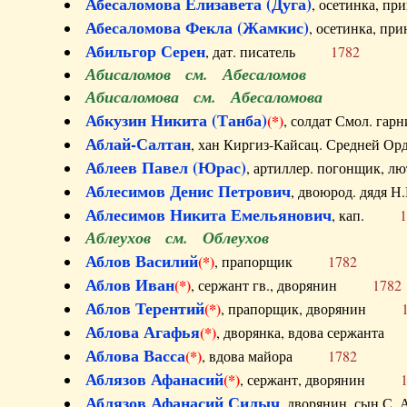
Абесаломова Елизавета (Дуга)
, осетинка, п
Абесаломова Фекла (Жамкис)
, осетинка, пр
Абильгор Серен
, дат. писатель
1782
Абисаломов см. Абесаломов
Абисаломова см. Абесаломова
Абкузин Никита (Танба)
(*)
, солдат Смол. г
Аблай-Салтан
, хан Киргиз-Кайсац. Средне
Аблеев Павел (Юрас)
, артиллер. погонщик,
Аблесимов Денис Петрович
, двоюрод. дяд
Аблесимов Никита Емельянович
, кап.
1
Аблеухов см. Облеухов
Аблов Василий
(*)
, прапорщик
1782
Аблов Иван
(*)
, сержант гв., дворянин
1782
Аблов Терентий
(*)
, прапорщик, дворянин
Аблова Агафья
(*)
, дворянка, вдова сержан
Аблова Васса
(*)
, вдова майора
1782
Аблязов Афанасий
(*)
, сержант, дворянин
Аблязов Афанасий Силыч
, дворянин, сын 