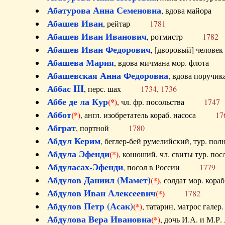
Абатурова Анна Семеновна
, вдова майо
Абашев Иван
, рейтар
1781
Абашев Иван Иванович
, ротмистр
1782
Абашев Иван Федорович
, [дворовый] чело
Абашева Мария
, вдова мичмана мор. флот
Абашевская Анна Федоровна
, вдова пор
Аббас III
, перс. шах
1734, 1736
Аббе де ла Кур
(*)
, чл. фр. посольства
1747
Аббот
(*)
, англ. изобретатель кораб. насоса
17
Абграт
, портной
1780
Абдул Керим
, беглер-бей румелийский, тур. 
Абдула Эфенди
(*)
, конюший, чл. свиты тур.
Абдуласах-Эфенди
, посол в России
1779
Абдулов Даниил (Мамет)
(*)
, солдат мор. ко
Абдулов Иван Алексеевич
(*)
1782
Абдулов Петр (Асак)
(*)
, татарин, матрос га
Абдулова Вера Ивановна
(*)
, дочь И.А. и 