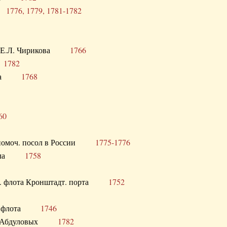
ра
1776, 1779, 1781-1782
век Е.Л. Чирикова
1766
а
1782
учика
1768
60
полномоч. посол в России
1775-1776
 посла
1758
раб. флота Кронштадт. порта
1752
лер. флота
1746
М.Р. Абдуловых
1782