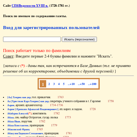
Сайт
СПбВедомости XVIII в.
(1728-1781 гг.)
Поиск по именам по содержанию газеты.
Вход для зарегистрированных пользователей
Поиск работает только по фамилиям
Совет
: Введите первые 2-4 буквы фамилии и нажмите "Искать".
{
записи с
(*)
- даны так, как встречаются в Базе Данных (т.е. не принято
решение об их корректировке, объединении с другой персоной)
}
1
2
3
4
5
..+10
..+50
..+100
, гол. приказчик
1763
[Аа] Хенрик ван дер
, секретарь ученого собрания в г. Гарлеме
1758
Аа [Христиан Карл Хенрик] ван дер
, архиеп. архангелогор.
1734-1736
Аарон
, еп. карел. и ладож.
1728
Аарон [(Еропкин Афанасий Владимирович)]
(*)
, констапель
1782
Абабуров Алексей
, сек.-майор Острогож. гусар. полка
1773
Абаза
, поручик
1782
Абаза Иван
, прапорщик
1779
Абаза Константин
1765
Абаковский Франц
, прапорщик
1781
Абакулов Евдоким Степанович