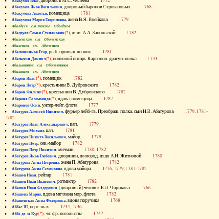
, дворовый М.С. Челеева
1772
Абакумов Влас
, дворовый баронов Строгановых
1768
Абакумов Яков Васильевич
, помещица
1781
Абакумова Авдотья
, жена В.Я. Воейкова
1779
Абакумова Мария Гавриловна
Абалдуев см. также Оболдуев
(*)
, дядя А.А. Запольской
1782
Абалдуев Семен Степанович
Абаленская см. Оболенская
Абалешев см. Аболешев
, рыб. промышленник
1781
Абалишников Егор
(*)
, полковой писарь Каргопол. драгун. полка
1733
Абалыхин Даниил
Абальянинов см. Обольянинов
Абаляшев см. Аболешев
(*)
, помещик
1782
Абарин Иван
(*)
, крестьянин В. Дубровского
1782
Абарин Петр
(*)
, крестьянин В. Дубровского
1782
Абарин Филипп
(*)
, вдова, помещица
1782
Абарина Соломонида
, унтер-лейт. флота
1777
Абаринов Осип
, фурьер лейб-гв. Преображ. полка, сын Н.В. Абатурова
1779, 1781-
Абатуров Алексей Никитич
1782
, кап.
1779
Абатуров Иван Александрович
, кап.
1781
Абатуров Михаил
, майор
1779
Абатуров Никита Васильевич
, сек.-майор
1782
Абатуров Петр
, мичман
1780, 1782
Абатуров Петр Никитич
, дворянин, двоюрод. дядя А.И. Житновой
1780
Абатуров Яков Глебович
, жена П. Абатурова
1782
Абатурова Анна Петровна
, вдова майора
1776, 1779, 1781-1782
Абатурова Анна Семеновна
, рейтар
1781
Абашев Иван
, ротмистр
1782
Абашев Иван Иванович
, [дворовый] человек Е.Л. Чирикова
1766
Абашев Иван Федорович
, вдова мичмана мор. флота
1782
Абашева Мария
, вдова поручика
1768
Абашевская Анна Федоровна
, перс. шах
1734, 1736
Аббас III
(*)
, чл. фр. посольства
1747
Аббе де ла Кур