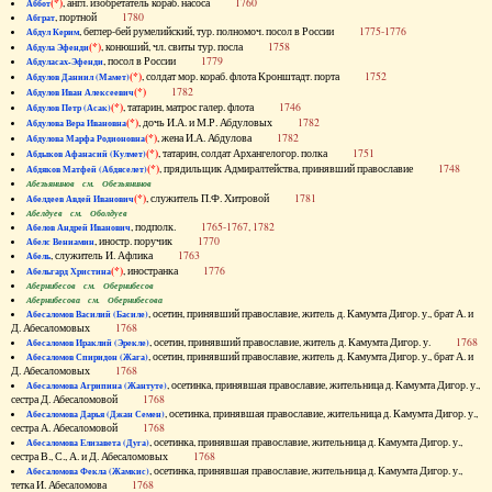
(*)
, англ. изобретатель кораб. насоса
1760
Аббот
, портной
1780
Абграт
, беглер-бей румелийский, тур. полномоч. посол в России
1775-1776
Абдул Керим
(*)
, конюший, чл. свиты тур. посла
1758
Абдула Эфенди
, посол в России
1779
Абдуласах-Эфенди
(*)
, солдат мор. кораб. флота Кронштадт. порта
1752
Абдулов Даниил (Мамет)
(*)
1782
Абдулов Иван Алексеевич
(*)
, татарин, матрос галер. флота
1746
Абдулов Петр (Асак)
(*)
, дочь И.А. и М.Р. Абдуловых
1782
Абдулова Вера Ивановна
(*)
, жена И.А. Абдулова
1782
Абдулова Марфа Родионовна
(*)
, татарин, солдат Архангелогор. полка
1751
Абдыков Афанасий (Кулмет)
(*)
, прядильщик Адмиралтейства, принявший православие
1748
Абдяков Матфей (Абдяселет)
Абезьянинов см. Обезьянинов
(*)
, служитель П.Ф. Хитровой
1781
Абелдеев Авдей Иванович
Абелдуев см. Оболдуев
, подполк.
1765-1767, 1782
Абелов Андрей Иванович
, иностр. поручик
1770
Абелс Вениамин
, служитель И. Афлика
1763
Абель
(*)
, иностранка
1776
Абельгард Христина
Абернибесов см. Обернибесов
Абернибесова см. Обернибесова
, осетин, принявший православие, житель д. Камумта Дигор. у., брат А. и
Абесаломов Василий (Басиле)
Д. Абесаломовых
1768
, осетин, принявший православие, житель д. Камумта Дигор. у.
1768
Абесаломов Ираклий (Эрекле)
, осетин, принявший православие, житель д. Камумта Дигор. у., брат А. и
Абесаломов Спиридон (Жага)
Д. Абесаломовых
1768
, осетинка, принявшая православие, жительница д. Камумта Дигор. у.,
Абесаломова Агрипина (Жантуте)
сестра Д. Абесаломовой
1768
, осетинка, принявшая православие, жительница д. Камумта Дигор. у.,
Абесаломова Дарья (Джан Семен)
сестра А. Абесаломовой
1768
, осетинка, принявшая православие, жительница д. Камумта Дигор. у.,
Абесаломова Елизавета (Дуга)
сестра В., С., А. и Д. Абесаломовых
1768
, осетинка, принявшая православие, жительница д. Камумта Дигор. у.,
Абесаломова Фекла (Жамкис)
тетка И. Абесаломова
1768