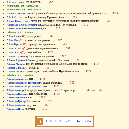
, дат. писатель
1782
Абильгор Серен
Абисаломов см. Абесаломов
Абисаломова см. Абесаломова
(*)
, солдат Смол. гарнизона, татарин, принявший православие
1749
Абкузин Никита (Танба)
, хан Киргиз-Кайсац. Средней Орды
1765
Аблай-Салтан
, артиллер. погонщик, лютеранин, принявший православие
1768
Аблеев Павел (Юрас)
, двоюрод. дядя Н.Е. Аблесимова
1782
Аблесимов Денис Петрович
, кап.
1782
Аблесимов Никита Емельянович
Аблеухов см. Облеухов
(*)
, прапорщик
1782
Аблов Василий
(*)
, сержант гв., дворянин
1782
Аблов Иван
(*)
, прапорщик, дворянин
1782
Аблов Терентий
(*)
, дворянка, вдова сержанта
1782
Аблова Агафья
(*)
, вдова майора
1782
Аблова Васса
(*)
, сержант, дворянин
1782
Аблязов Афанасий
, дворянин, сын С. Аблязова
1781
Аблязов Афанасий Силыч
, корнет, командир эскадрона Пензен. дворян. корпуса
1774
Аблязов Михаил
, ряз. помещик
1781
Аблязов Сила
, прапорщик, солдат лейб-гв. Преображ. полка
1768
Аблязов Филипп
Аболдуев см. Оболдуев
, кап.
1758
Аболешев Алексей
, орлов. помещик
1782
Аболешев Алексей Григорьевич
, кап.
1782
Аболешев Алексей [Яковлевич]
, обер-фискал подполк. ранга Астрах. порта
1751, 1765, 1782
Аболешев Андрей
, кап.-лейт. флота
1779
Аболешев Василий
, кап.
1782
Аболешев Гавриил
, помещик
1782
Аболешев Григорий
, поручик
1782
Аболешев Федор
, поручик
1782
Аболешев Яков
1
2
3
4
5
..+10
..+50
..+100