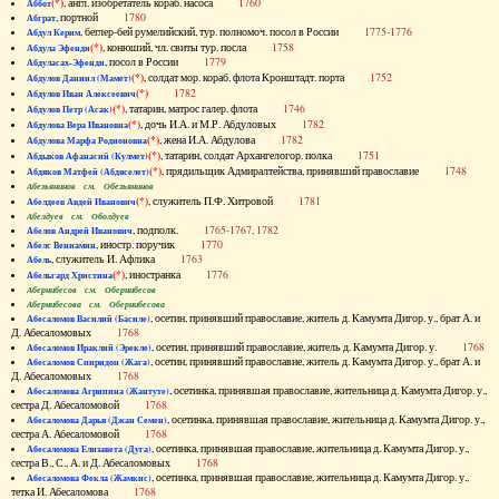
(*)
, англ. изобретатель кораб. насоса
1760
Аббот
, портной
1780
Абграт
, беглер-бей румелийский, тур. полномоч. посол в России
1775-1776
Абдул Керим
(*)
, конюший, чл. свиты тур. посла
1758
Абдула Эфенди
, посол в России
1779
Абдуласах-Эфенди
(*)
, солдат мор. кораб. флота Кронштадт. порта
1752
Абдулов Даниил (Мамет)
(*)
1782
Абдулов Иван Алексеевич
(*)
, татарин, матрос галер. флота
1746
Абдулов Петр (Асак)
(*)
, дочь И.А. и М.Р. Абдуловых
1782
Абдулова Вера Ивановна
(*)
, жена И.А. Абдулова
1782
Абдулова Марфа Родионовна
(*)
, татарин, солдат Архангелогор. полка
1751
Абдыков Афанасий (Кулмет)
(*)
, прядильщик Адмиралтейства, принявший православие
1748
Абдяков Матфей (Абдяселет)
Абезьянинов см. Обезьянинов
(*)
, служитель П.Ф. Хитровой
1781
Абелдеев Авдей Иванович
Абелдуев см. Оболдуев
, подполк.
1765-1767, 1782
Абелов Андрей Иванович
, иностр. поручик
1770
Абелс Вениамин
, служитель И. Афлика
1763
Абель
(*)
, иностранка
1776
Абельгард Христина
Абернибесов см. Обернибесов
Абернибесова см. Обернибесова
, осетин, принявший православие, житель д. Камумта Дигор. у., брат А. и
Абесаломов Василий (Басиле)
Д. Абесаломовых
1768
, осетин, принявший православие, житель д. Камумта Дигор. у.
1768
Абесаломов Ираклий (Эрекле)
, осетин, принявший православие, житель д. Камумта Дигор. у., брат А. и
Абесаломов Спиридон (Жага)
Д. Абесаломовых
1768
, осетинка, принявшая православие, жительница д. Камумта Дигор. у.,
Абесаломова Агрипина (Жантуте)
сестра Д. Абесаломовой
1768
, осетинка, принявшая православие, жительница д. Камумта Дигор. у.,
Абесаломова Дарья (Джан Семен)
сестра А. Абесаломовой
1768
, осетинка, принявшая православие, жительница д. Камумта Дигор. у.,
Абесаломова Елизавета (Дуга)
сестра В., С., А. и Д. Абесаломовых
1768
, осетинка, принявшая православие, жительница д. Камумта Дигор. у.,
Абесаломова Фекла (Жамкис)
тетка И. Абесаломова
1768