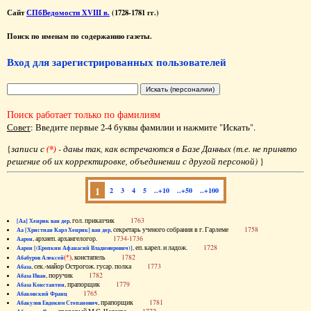
Сайт
СПбВедомости XVIII в.
(1728-1781 гг.)
Поиск по именам по содержанию газеты.
Вход для зарегистрированных пользователей
Поиск работает только по фамилиям
Совет
: Введите первые 2-4 буквы фамилии и нажмите "Искать".
{
записи с
(*)
- даны так, как встречаются в Базе Данных (т.е. не принято
решение об их корректировке, объединении с другой персоной)
}
1
2
3
4
5
..+10
..+50
..+100
, гол. приказчик
1763
[Аа] Хенрик ван дер
, секретарь ученого собрания в г. Гарлеме
1758
Аа [Христиан Карл Хенрик] ван дер
, архиеп. архангелогор.
1734-1736
Аарон
, еп. карел. и ладож.
1728
Аарон [(Еропкин Афанасий Владимирович)]
(*)
, констапель
1782
Абабуров Алексей
, сек.-майор Острогож. гусар. полка
1773
Абаза
, поручик
1782
Абаза Иван
, прапорщик
1779
Абаза Константин
1765
Абаковский Франц
, прапорщик
1781
Абакулов Евдоким Степанович