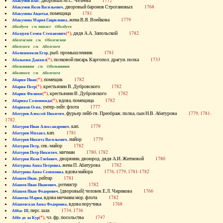
, дворовый М.С. Челеева
1772
Абакумов Влас
, дворовый баронов Строгановых
1768
Абакумов Яков Васильевич
, помещица
1781
Абакумова Авдотья
, жена В.Я. Воейкова
1779
Абакумова Мария Гавриловна
Абалдуев см. также Оболдуев
(*)
, дядя А.А. Запольской
1782
Абалдуев Семен Степанович
Абаленская см. Оболенская
Абалешев см. Аболешев
, рыб. промышленник
1781
Абалишников Егор
(*)
, полковой писарь Каргопол. драгун. полка
1733
Абалыхин Даниил
Абальянинов см. Обольянинов
Абаляшев см. Аболешев
(*)
, помещик
1782
Абарин Иван
(*)
, крестьянин В. Дубровского
1782
Абарин Петр
(*)
, крестьянин В. Дубровского
1782
Абарин Филипп
(*)
, вдова, помещица
1782
Абарина Соломонида
, унтер-лейт. флота
1777
Абаринов Осип
, фурьер лейб-гв. Преображ. полка, сын Н.В. Абатурова
1779, 1781-
Абатуров Алексей Никитич
1782
, кап.
1779
Абатуров Иван Александрович
, кап.
1781
Абатуров Михаил
, майор
1779
Абатуров Никита Васильевич
, сек.-майор
1782
Абатуров Петр
, мичман
1780, 1782
Абатуров Петр Никитич
, дворянин, двоюрод. дядя А.И. Житновой
1780
Абатуров Яков Глебович
, жена П. Абатурова
1782
Абатурова Анна Петровна
, вдова майора
1776, 1779, 1781-1782
Абатурова Анна Семеновна
, рейтар
1781
Абашев Иван
, ротмистр
1782
Абашев Иван Иванович
, [дворовый] человек Е.Л. Чирикова
1766
Абашев Иван Федорович
, вдова мичмана мор. флота
1782
Абашева Мария
, вдова поручика
1768
Абашевская Анна Федоровна
, перс. шах
1734, 1736
Аббас III
(*)
, чл. фр. посольства
1747
Аббе де ла Кур