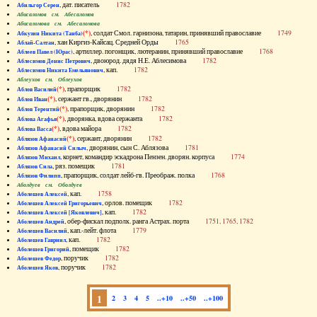
, дат. писатель
1782
Абильгор Серен
Абисаломов см. Абесаломов
Абисаломова см. Абесаломова
(*)
, солдат Смол. гарнизона, татарин, принявший православие
1749
Абкузин Никита (Танба)
, хан Киргиз-Кайсац. Средней Орды
1765
Аблай-Салтан
, артиллер. погонщик, лютеранин, принявший православие
1768
Аблеев Павел (Юрас)
, двоюрод. дядя Н.Е. Аблесимова
1782
Аблесимов Денис Петрович
, кап.
1782
Аблесимов Никита Емельянович
Аблеухов см. Облеухов
(*)
, прапорщик
1782
Аблов Василий
(*)
, сержант гв., дворянин
1782
Аблов Иван
(*)
, прапорщик, дворянин
1782
Аблов Терентий
(*)
, дворянка, вдова сержанта
1782
Аблова Агафья
(*)
, вдова майора
1782
Аблова Васса
(*)
, сержант, дворянин
1782
Аблязов Афанасий
, дворянин, сын С. Аблязова
1781
Аблязов Афанасий Силыч
, корнет, командир эскадрона Пензен. дворян. корпуса
1774
Аблязов Михаил
, ряз. помещик
1781
Аблязов Сила
, прапорщик, солдат лейб-гв. Преображ. полка
1768
Аблязов Филипп
Аболдуев см. Оболдуев
, кап.
1758
Аболешев Алексей
, орлов. помещик
1782
Аболешев Алексей Григорьевич
, кап.
1782
Аболешев Алексей [Яковлевич]
, обер-фискал подполк. ранга Астрах. порта
1751, 1765, 1782
Аболешев Андрей
, кап.-лейт. флота
1779
Аболешев Василий
, кап.
1782
Аболешев Гавриил
, помещик
1782
Аболешев Григорий
, поручик
1782
Аболешев Федор
, поручик
1782
Аболешев Яков
1
2
3
4
5
..+10
..+50
..+100