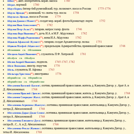
(*)
, англ. изобретатель кораб. насоса
1760
Аббот
, портной
1780
Абграт
, беглер-бей румелийский, тур. полномоч. посол в России
1775-1776
Абдул Керим
(*)
, конюший, чл. свиты тур. посла
1758
Абдула Эфенди
, посол в России
1779
Абдуласах-Эфенди
(*)
, солдат мор. кораб. флота Кронштадт. порта
1752
Абдулов Даниил (Мамет)
(*)
1782
Абдулов Иван Алексеевич
(*)
, татарин, матрос галер. флота
1746
Абдулов Петр (Асак)
(*)
, дочь И.А. и М.Р. Абдуловых
1782
Абдулова Вера Ивановна
(*)
, жена И.А. Абдулова
1782
Абдулова Марфа Родионовна
(*)
, татарин, солдат Архангелогор. полка
1751
Абдыков Афанасий (Кулмет)
(*)
, прядильщик Адмиралтейства, принявший православие
1748
Абдяков Матфей (Абдяселет)
Абезьянинов см. Обезьянинов
(*)
, служитель П.Ф. Хитровой
1781
Абелдеев Авдей Иванович
Абелдуев см. Оболдуев
, подполк.
1765-1767, 1782
Абелов Андрей Иванович
, иностр. поручик
1770
Абелс Вениамин
, служитель И. Афлика
1763
Абель
(*)
, иностранка
1776
Абельгард Христина
Абернибесов см. Обернибесов
Абернибесова см. Обернибесова
, осетин, принявший православие, житель д. Камумта Дигор. у., брат А. и
Абесаломов Василий (Басиле)
Д. Абесаломовых
1768
, осетин, принявший православие, житель д. Камумта Дигор. у.
1768
Абесаломов Ираклий (Эрекле)
, осетин, принявший православие, житель д. Камумта Дигор. у., брат А. и
Абесаломов Спиридон (Жага)
Д. Абесаломовых
1768
, осетинка, принявшая православие, жительница д. Камумта Дигор. у.,
Абесаломова Агрипина (Жантуте)
сестра Д. Абесаломовой
1768
, осетинка, принявшая православие, жительница д. Камумта Дигор. у.,
Абесаломова Дарья (Джан Семен)
сестра А. Абесаломовой
1768
, осетинка, принявшая православие, жительница д. Камумта Дигор. у.,
Абесаломова Елизавета (Дуга)
сестра В., С., А. и Д. Абесаломовых
1768
, осетинка, принявшая православие, жительница д. Камумта Дигор. у.,
Абесаломова Фекла (Жамкис)
тетка И. Абесаломова
1768