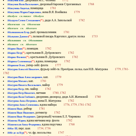
, дворовый М.С. Челеева
1772
Абакумов Влас
, дворовый баронов Строгановых
1768
Абакумов Яков Васильевич
, помещица
1781
Абакумова Авдотья
, жена В.Я. Воейкова
1779
Абакумова Мария Гавриловна
Абалдуев см. также Оболдуев
(*)
, дядя А.А. Запольской
1782
Абалдуев Семен Степанович
Абаленская см. Оболенская
Абалешев см. Аболешев
, рыб. промышленник
1781
Абалишников Егор
(*)
, полковой писарь Каргопол. драгун. полка
1733
Абалыхин Даниил
Абальянинов см. Обольянинов
Абаляшев см. Аболешев
(*)
, помещик
1782
Абарин Иван
(*)
, крестьянин В. Дубровского
1782
Абарин Петр
(*)
, крестьянин В. Дубровского
1782
Абарин Филипп
(*)
, вдова, помещица
1782
Абарина Соломонида
, унтер-лейт. флота
1777
Абаринов Осип
, фурьер лейб-гв. Преображ. полка, сын Н.В. Абатурова
1779, 1781-
Абатуров Алексей Никитич
1782
, кап.
1779
Абатуров Иван Александрович
, кап.
1781
Абатуров Михаил
, майор
1779
Абатуров Никита Васильевич
, сек.-майор
1782
Абатуров Петр
, мичман
1780, 1782
Абатуров Петр Никитич
, дворянин, двоюрод. дядя А.И. Житновой
1780
Абатуров Яков Глебович
, жена П. Абатурова
1782
Абатурова Анна Петровна
, вдова майора
1776, 1779, 1781-1782
Абатурова Анна Семеновна
, рейтар
1781
Абашев Иван
, ротмистр
1782
Абашев Иван Иванович
, [дворовый] человек Е.Л. Чирикова
1766
Абашев Иван Федорович
, вдова мичмана мор. флота
1782
Абашева Мария
, вдова поручика
1768
Абашевская Анна Федоровна
, перс. шах
1734, 1736
Аббас III
(*)
, чл. фр. посольства
1747
Аббе де ла Кур