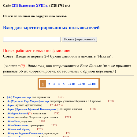
Сайт
СПбВедомости XVIII в.
(1728-1781 гг.)
Поиск по именам по содержанию газеты.
Вход для зарегистрированных пользователей
Поиск работает только по фамилиям
Совет
: Введите первые 2-4 буквы фамилии и нажмите "Искать".
{
записи с
(*)
- даны так, как встречаются в Базе Данных (т.е. не принято
решение об их корректировке, объединении с другой персоной)
}
1
2
3
4
5
..+10
..+50
..+100
, гол. приказчик
1763
[Аа] Хенрик ван дер
, секретарь ученого собрания в г. Гарлеме
1758
Аа [Христиан Карл Хенрик] ван дер
, архиеп. архангелогор.
1734-1736
Аарон
, еп. карел. и ладож.
1728
Аарон [(Еропкин Афанасий Владимирович)]
(*)
, констапель
1782
Абабуров Алексей
, сек.-майор Острогож. гусар. полка
1773
Абаза
, поручик
1782
Абаза Иван
, прапорщик
1779
Абаза Константин
1765
Абаковский Франц
, прапорщик
1781
Абакулов Евдоким Степанович