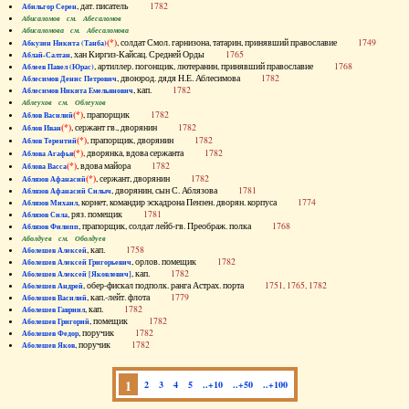
, дат. писатель
1782
Абильгор Серен
Абисаломов см. Абесаломов
Абисаломова см. Абесаломова
(*)
, солдат Смол. гарнизона, татарин, принявший православие
1749
Абкузин Никита (Танба)
, хан Киргиз-Кайсац. Средней Орды
1765
Аблай-Салтан
, артиллер. погонщик, лютеранин, принявший православие
1768
Аблеев Павел (Юрас)
, двоюрод. дядя Н.Е. Аблесимова
1782
Аблесимов Денис Петрович
, кап.
1782
Аблесимов Никита Емельянович
Аблеухов см. Облеухов
(*)
, прапорщик
1782
Аблов Василий
(*)
, сержант гв., дворянин
1782
Аблов Иван
(*)
, прапорщик, дворянин
1782
Аблов Терентий
(*)
, дворянка, вдова сержанта
1782
Аблова Агафья
(*)
, вдова майора
1782
Аблова Васса
(*)
, сержант, дворянин
1782
Аблязов Афанасий
, дворянин, сын С. Аблязова
1781
Аблязов Афанасий Силыч
, корнет, командир эскадрона Пензен. дворян. корпуса
1774
Аблязов Михаил
, ряз. помещик
1781
Аблязов Сила
, прапорщик, солдат лейб-гв. Преображ. полка
1768
Аблязов Филипп
Аболдуев см. Оболдуев
, кап.
1758
Аболешев Алексей
, орлов. помещик
1782
Аболешев Алексей Григорьевич
, кап.
1782
Аболешев Алексей [Яковлевич]
, обер-фискал подполк. ранга Астрах. порта
1751, 1765, 1782
Аболешев Андрей
, кап.-лейт. флота
1779
Аболешев Василий
, кап.
1782
Аболешев Гавриил
, помещик
1782
Аболешев Григорий
, поручик
1782
Аболешев Федор
, поручик
1782
Аболешев Яков
1
2
3
4
5
..+10
..+50
..+100