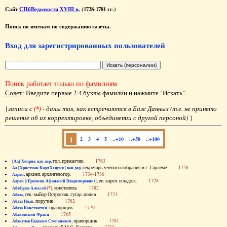
Сайт
СПбВедомости XVIII в.
(1728-1781 гг.)
Поиск по именам по содержанию газеты.
Вход для зарегистрированных пользователей
Поиск работает только по фамилиям
Совет
: Введите первые 2-4 буквы фамилии и нажмите "Искать".
{
записи с
(*)
- даны так, как встречаются в Базе Данных (т.е. не принято
решение об их корректировке, объединении с другой персоной)
}
1
2
3
4
5
..+10
..+50
..+100
, гол. приказчик
1763
[Аа] Хенрик ван дер
, секретарь ученого собрания в г. Гарлеме
1758
Аа [Христиан Карл Хенрик] ван дер
, архиеп. архангелогор.
1734-1736
Аарон
, еп. карел. и ладож.
1728
Аарон [(Еропкин Афанасий Владимирович)]
(*)
, констапель
1782
Абабуров Алексей
, сек.-майор Острогож. гусар. полка
1773
Абаза
, поручик
1782
Абаза Иван
, прапорщик
1779
Абаза Константин
1765
Абаковский Франц
, прапорщик
1781
Абакулов Евдоким Степанович