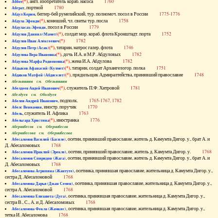
(*)
, англ. изобретатель кораб. насоса
1760
Аббот
, портной
1780
Абграт
, беглер-бей румелийский, тур. полномоч. посол в России
1775-1776
Абдул Керим
(*)
, конюший, чл. свиты тур. посла
1758
Абдула Эфенди
, посол в России
1779
Абдуласах-Эфенди
(*)
, солдат мор. кораб. флота Кронштадт. порта
1752
Абдулов Даниил (Мамет)
(*)
1782
Абдулов Иван Алексеевич
(*)
, татарин, матрос галер. флота
1746
Абдулов Петр (Асак)
(*)
, дочь И.А. и М.Р. Абдуловых
1782
Абдулова Вера Ивановна
(*)
, жена И.А. Абдулова
1782
Абдулова Марфа Родионовна
(*)
, татарин, солдат Архангелогор. полка
1751
Абдыков Афанасий (Кулмет)
(*)
, прядильщик Адмиралтейства, принявший православие
1748
Абдяков Матфей (Абдяселет)
Абезьянинов см. Обезьянинов
(*)
, служитель П.Ф. Хитровой
1781
Абелдеев Авдей Иванович
Абелдуев см. Оболдуев
, подполк.
1765-1767, 1782
Абелов Андрей Иванович
, иностр. поручик
1770
Абелс Вениамин
, служитель И. Афлика
1763
Абель
(*)
, иностранка
1776
Абельгард Христина
Абернибесов см. Обернибесов
Абернибесова см. Обернибесова
, осетин, принявший православие, житель д. Камумта Дигор. у., брат А. и
Абесаломов Василий (Басиле)
Д. Абесаломовых
1768
, осетин, принявший православие, житель д. Камумта Дигор. у.
1768
Абесаломов Ираклий (Эрекле)
, осетин, принявший православие, житель д. Камумта Дигор. у., брат А. и
Абесаломов Спиридон (Жага)
Д. Абесаломовых
1768
, осетинка, принявшая православие, жительница д. Камумта Дигор. у.,
Абесаломова Агрипина (Жантуте)
сестра Д. Абесаломовой
1768
, осетинка, принявшая православие, жительница д. Камумта Дигор. у.,
Абесаломова Дарья (Джан Семен)
сестра А. Абесаломовой
1768
, осетинка, принявшая православие, жительница д. Камумта Дигор. у.,
Абесаломова Елизавета (Дуга)
сестра В., С., А. и Д. Абесаломовых
1768
, осетинка, принявшая православие, жительница д. Камумта Дигор. у.,
Абесаломова Фекла (Жамкис)
тетка И. Абесаломова
1768