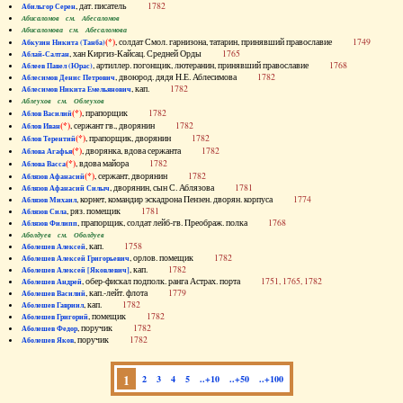
, дат. писатель
1782
Абильгор Серен
Абисаломов см. Абесаломов
Абисаломова см. Абесаломова
(*)
, солдат Смол. гарнизона, татарин, принявший православие
1749
Абкузин Никита (Танба)
, хан Киргиз-Кайсац. Средней Орды
1765
Аблай-Салтан
, артиллер. погонщик, лютеранин, принявший православие
1768
Аблеев Павел (Юрас)
, двоюрод. дядя Н.Е. Аблесимова
1782
Аблесимов Денис Петрович
, кап.
1782
Аблесимов Никита Емельянович
Аблеухов см. Облеухов
(*)
, прапорщик
1782
Аблов Василий
(*)
, сержант гв., дворянин
1782
Аблов Иван
(*)
, прапорщик, дворянин
1782
Аблов Терентий
(*)
, дворянка, вдова сержанта
1782
Аблова Агафья
(*)
, вдова майора
1782
Аблова Васса
(*)
, сержант, дворянин
1782
Аблязов Афанасий
, дворянин, сын С. Аблязова
1781
Аблязов Афанасий Силыч
, корнет, командир эскадрона Пензен. дворян. корпуса
1774
Аблязов Михаил
, ряз. помещик
1781
Аблязов Сила
, прапорщик, солдат лейб-гв. Преображ. полка
1768
Аблязов Филипп
Аболдуев см. Оболдуев
, кап.
1758
Аболешев Алексей
, орлов. помещик
1782
Аболешев Алексей Григорьевич
, кап.
1782
Аболешев Алексей [Яковлевич]
, обер-фискал подполк. ранга Астрах. порта
1751, 1765, 1782
Аболешев Андрей
, кап.-лейт. флота
1779
Аболешев Василий
, кап.
1782
Аболешев Гавриил
, помещик
1782
Аболешев Григорий
, поручик
1782
Аболешев Федор
, поручик
1782
Аболешев Яков
1
2
3
4
5
..+10
..+50
..+100