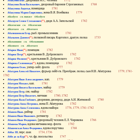
, дворовый М.С. Челеева
1772
Абакумов Влас
, дворовый баронов Строгановых
1768
Абакумов Яков Васильевич
, помещица
1781
Абакумова Авдотья
, жена В.Я. Воейкова
1779
Абакумова Мария Гавриловна
Абалдуев см. также Оболдуев
(*)
, дядя А.А. Запольской
1782
Абалдуев Семен Степанович
Абаленская см. Оболенская
Абалешев см. Аболешев
, рыб. промышленник
1781
Абалишников Егор
(*)
, полковой писарь Каргопол. драгун. полка
1733
Абалыхин Даниил
Абальянинов см. Обольянинов
Абаляшев см. Аболешев
(*)
, помещик
1782
Абарин Иван
(*)
, крестьянин В. Дубровского
1782
Абарин Петр
(*)
, крестьянин В. Дубровского
1782
Абарин Филипп
(*)
, вдова, помещица
1782
Абарина Соломонида
, унтер-лейт. флота
1777
Абаринов Осип
, фурьер лейб-гв. Преображ. полка, сын Н.В. Абатурова
1779, 1781-
Абатуров Алексей Никитич
1782
, кап.
1779
Абатуров Иван Александрович
, кап.
1781
Абатуров Михаил
, майор
1779
Абатуров Никита Васильевич
, сек.-майор
1782
Абатуров Петр
, мичман
1780, 1782
Абатуров Петр Никитич
, дворянин, двоюрод. дядя А.И. Житновой
1780
Абатуров Яков Глебович
, жена П. Абатурова
1782
Абатурова Анна Петровна
, вдова майора
1776, 1779, 1781-1782
Абатурова Анна Семеновна
, рейтар
1781
Абашев Иван
, ротмистр
1782
Абашев Иван Иванович
, [дворовый] человек Е.Л. Чирикова
1766
Абашев Иван Федорович
, вдова мичмана мор. флота
1782
Абашева Мария
, вдова поручика
1768
Абашевская Анна Федоровна
, перс. шах
1734, 1736
Аббас III
(*)
, чл. фр. посольства
1747
Аббе де ла Кур