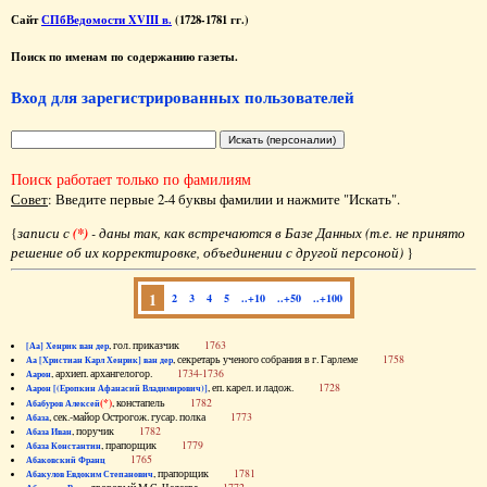
Сайт
СПбВедомости XVIII в.
(1728-1781 гг.)
Поиск по именам по содержанию газеты.
Вход для зарегистрированных пользователей
Поиск работает только по фамилиям
Совет
: Введите первые 2-4 буквы фамилии и нажмите "Искать".
{
записи с
(*)
- даны так, как встречаются в Базе Данных (т.е. не принято
решение об их корректировке, объединении с другой персоной)
}
1
2
3
4
5
..+10
..+50
..+100
, гол. приказчик
1763
[Аа] Хенрик ван дер
, секретарь ученого собрания в г. Гарлеме
1758
Аа [Христиан Карл Хенрик] ван дер
, архиеп. архангелогор.
1734-1736
Аарон
, еп. карел. и ладож.
1728
Аарон [(Еропкин Афанасий Владимирович)]
(*)
, констапель
1782
Абабуров Алексей
, сек.-майор Острогож. гусар. полка
1773
Абаза
, поручик
1782
Абаза Иван
, прапорщик
1779
Абаза Константин
1765
Абаковский Франц
, прапорщик
1781
Абакулов Евдоким Степанович