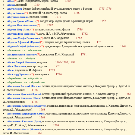
(*)
, англ. изобретатель кораб. насоса
1760
Аббот
, портной
1780
Абграт
, беглер-бей румелийский, тур. полномоч. посол в России
1775-1776
Абдул Керим
(*)
, конюший, чл. свиты тур. посла
1758
Абдула Эфенди
, посол в России
1779
Абдуласах-Эфенди
(*)
, солдат мор. кораб. флота Кронштадт. порта
1752
Абдулов Даниил (Мамет)
(*)
1782
Абдулов Иван Алексеевич
(*)
, татарин, матрос галер. флота
1746
Абдулов Петр (Асак)
(*)
, дочь И.А. и М.Р. Абдуловых
1782
Абдулова Вера Ивановна
(*)
, жена И.А. Абдулова
1782
Абдулова Марфа Родионовна
(*)
, татарин, солдат Архангелогор. полка
1751
Абдыков Афанасий (Кулмет)
(*)
, прядильщик Адмиралтейства, принявший православие
1748
Абдяков Матфей (Абдяселет)
Абезьянинов см. Обезьянинов
(*)
, служитель П.Ф. Хитровой
1781
Абелдеев Авдей Иванович
Абелдуев см. Оболдуев
, подполк.
1765-1767, 1782
Абелов Андрей Иванович
, иностр. поручик
1770
Абелс Вениамин
, служитель И. Афлика
1763
Абель
(*)
, иностранка
1776
Абельгард Христина
Абернибесов см. Обернибесов
Абернибесова см. Обернибесова
, осетин, принявший православие, житель д. Камумта Дигор. у., брат А. и
Абесаломов Василий (Басиле)
Д. Абесаломовых
1768
, осетин, принявший православие, житель д. Камумта Дигор. у.
1768
Абесаломов Ираклий (Эрекле)
, осетин, принявший православие, житель д. Камумта Дигор. у., брат А. и
Абесаломов Спиридон (Жага)
Д. Абесаломовых
1768
, осетинка, принявшая православие, жительница д. Камумта Дигор. у.,
Абесаломова Агрипина (Жантуте)
сестра Д. Абесаломовой
1768
, осетинка, принявшая православие, жительница д. Камумта Дигор. у.,
Абесаломова Дарья (Джан Семен)
сестра А. Абесаломовой
1768
, осетинка, принявшая православие, жительница д. Камумта Дигор. у.,
Абесаломова Елизавета (Дуга)
сестра В., С., А. и Д. Абесаломовых
1768
, осетинка, принявшая православие, жительница д. Камумта Дигор. у.,
Абесаломова Фекла (Жамкис)
тетка И. Абесаломова
1768