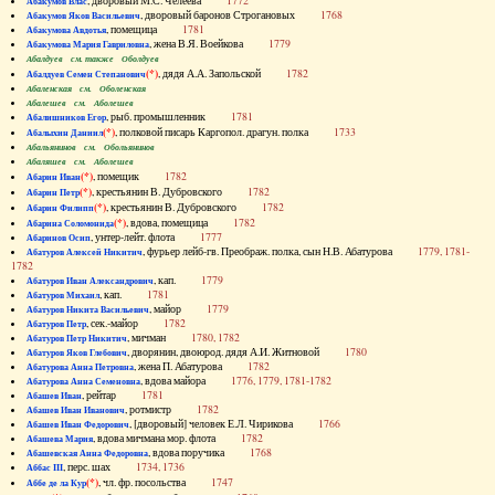
, дворовый М.С. Челеева
1772
Абакумов Влас
, дворовый баронов Строгановых
1768
Абакумов Яков Васильевич
, помещица
1781
Абакумова Авдотья
, жена В.Я. Воейкова
1779
Абакумова Мария Гавриловна
Абалдуев см. также Оболдуев
(*)
, дядя А.А. Запольской
1782
Абалдуев Семен Степанович
Абаленская см. Оболенская
Абалешев см. Аболешев
, рыб. промышленник
1781
Абалишников Егор
(*)
, полковой писарь Каргопол. драгун. полка
1733
Абалыхин Даниил
Абальянинов см. Обольянинов
Абаляшев см. Аболешев
(*)
, помещик
1782
Абарин Иван
(*)
, крестьянин В. Дубровского
1782
Абарин Петр
(*)
, крестьянин В. Дубровского
1782
Абарин Филипп
(*)
, вдова, помещица
1782
Абарина Соломонида
, унтер-лейт. флота
1777
Абаринов Осип
, фурьер лейб-гв. Преображ. полка, сын Н.В. Абатурова
1779, 1781-
Абатуров Алексей Никитич
1782
, кап.
1779
Абатуров Иван Александрович
, кап.
1781
Абатуров Михаил
, майор
1779
Абатуров Никита Васильевич
, сек.-майор
1782
Абатуров Петр
, мичман
1780, 1782
Абатуров Петр Никитич
, дворянин, двоюрод. дядя А.И. Житновой
1780
Абатуров Яков Глебович
, жена П. Абатурова
1782
Абатурова Анна Петровна
, вдова майора
1776, 1779, 1781-1782
Абатурова Анна Семеновна
, рейтар
1781
Абашев Иван
, ротмистр
1782
Абашев Иван Иванович
, [дворовый] человек Е.Л. Чирикова
1766
Абашев Иван Федорович
, вдова мичмана мор. флота
1782
Абашева Мария
, вдова поручика
1768
Абашевская Анна Федоровна
, перс. шах
1734, 1736
Аббас III
(*)
, чл. фр. посольства
1747
Аббе де ла Кур