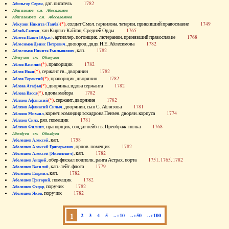
, дат. писатель
1782
Абильгор Серен
Абисаломов см. Абесаломов
Абисаломова см. Абесаломова
(*)
, солдат Смол. гарнизона, татарин, принявший православие
1749
Абкузин Никита (Танба)
, хан Киргиз-Кайсац. Средней Орды
1765
Аблай-Салтан
, артиллер. погонщик, лютеранин, принявший православие
1768
Аблеев Павел (Юрас)
, двоюрод. дядя Н.Е. Аблесимова
1782
Аблесимов Денис Петрович
, кап.
1782
Аблесимов Никита Емельянович
Аблеухов см. Облеухов
(*)
, прапорщик
1782
Аблов Василий
(*)
, сержант гв., дворянин
1782
Аблов Иван
(*)
, прапорщик, дворянин
1782
Аблов Терентий
(*)
, дворянка, вдова сержанта
1782
Аблова Агафья
(*)
, вдова майора
1782
Аблова Васса
(*)
, сержант, дворянин
1782
Аблязов Афанасий
, дворянин, сын С. Аблязова
1781
Аблязов Афанасий Силыч
, корнет, командир эскадрона Пензен. дворян. корпуса
1774
Аблязов Михаил
, ряз. помещик
1781
Аблязов Сила
, прапорщик, солдат лейб-гв. Преображ. полка
1768
Аблязов Филипп
Аболдуев см. Оболдуев
, кап.
1758
Аболешев Алексей
, орлов. помещик
1782
Аболешев Алексей Григорьевич
, кап.
1782
Аболешев Алексей [Яковлевич]
, обер-фискал подполк. ранга Астрах. порта
1751, 1765, 1782
Аболешев Андрей
, кап.-лейт. флота
1779
Аболешев Василий
, кап.
1782
Аболешев Гавриил
, помещик
1782
Аболешев Григорий
, поручик
1782
Аболешев Федор
, поручик
1782
Аболешев Яков
1
2
3
4
5
..+10
..+50
..+100