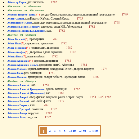
, дат. писатель
1782
Абильгор Серен
Абисаломов см. Абесаломов
Абисаломова см. Абесаломова
(*)
, солдат Смол. гарнизона, татарин, принявший православие
1749
Абкузин Никита (Танба)
, хан Киргиз-Кайсац. Средней Орды
1765
Аблай-Салтан
, артиллер. погонщик, лютеранин, принявший православие
1768
Аблеев Павел (Юрас)
, двоюрод. дядя Н.Е. Аблесимова
1782
Аблесимов Денис Петрович
, кап.
1782
Аблесимов Никита Емельянович
Аблеухов см. Облеухов
(*)
, прапорщик
1782
Аблов Василий
(*)
, сержант гв., дворянин
1782
Аблов Иван
(*)
, прапорщик, дворянин
1782
Аблов Терентий
(*)
, дворянка, вдова сержанта
1782
Аблова Агафья
(*)
, вдова майора
1782
Аблова Васса
(*)
, сержант, дворянин
1782
Аблязов Афанасий
, дворянин, сын С. Аблязова
1781
Аблязов Афанасий Силыч
, корнет, командир эскадрона Пензен. дворян. корпуса
1774
Аблязов Михаил
, ряз. помещик
1781
Аблязов Сила
, прапорщик, солдат лейб-гв. Преображ. полка
1768
Аблязов Филипп
Аболдуев см. Оболдуев
, кап.
1758
Аболешев Алексей
, орлов. помещик
1782
Аболешев Алексей Григорьевич
, кап.
1782
Аболешев Алексей [Яковлевич]
, обер-фискал подполк. ранга Астрах. порта
1751, 1765, 1782
Аболешев Андрей
, кап.-лейт. флота
1779
Аболешев Василий
, кап.
1782
Аболешев Гавриил
, помещик
1782
Аболешев Григорий
, поручик
1782
Аболешев Федор
, поручик
1782
Аболешев Яков
1
2
3
4
5
..+10
..+50
..+100