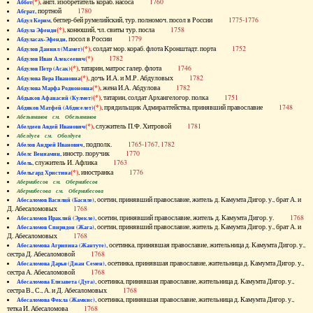
(*)
, англ. изобретатель кораб. насоса
1760
Аббот
, портной
1780
Абграт
, беглер-бей румелийский, тур. полномоч. посол в России
1775-1776
Абдул Керим
(*)
, конюший, чл. свиты тур. посла
1758
Абдула Эфенди
, посол в России
1779
Абдуласах-Эфенди
(*)
, солдат мор. кораб. флота Кронштадт. порта
1752
Абдулов Даниил (Мамет)
(*)
1782
Абдулов Иван Алексеевич
(*)
, татарин, матрос галер. флота
1746
Абдулов Петр (Асак)
(*)
, дочь И.А. и М.Р. Абдуловых
1782
Абдулова Вера Ивановна
(*)
, жена И.А. Абдулова
1782
Абдулова Марфа Родионовна
(*)
, татарин, солдат Архангелогор. полка
1751
Абдыков Афанасий (Кулмет)
(*)
, прядильщик Адмиралтейства, принявший православие
1748
Абдяков Матфей (Абдяселет)
Абезьянинов см. Обезьянинов
(*)
, служитель П.Ф. Хитровой
1781
Абелдеев Авдей Иванович
Абелдуев см. Оболдуев
, подполк.
1765-1767, 1782
Абелов Андрей Иванович
, иностр. поручик
1770
Абелс Вениамин
, служитель И. Афлика
1763
Абель
(*)
, иностранка
1776
Абельгард Христина
Абернибесов см. Обернибесов
Абернибесова см. Обернибесова
, осетин, принявший православие, житель д. Камумта Дигор. у., брат А. и
Абесаломов Василий (Басиле)
Д. Абесаломовых
1768
, осетин, принявший православие, житель д. Камумта Дигор. у.
1768
Абесаломов Ираклий (Эрекле)
, осетин, принявший православие, житель д. Камумта Дигор. у., брат А. и
Абесаломов Спиридон (Жага)
Д. Абесаломовых
1768
, осетинка, принявшая православие, жительница д. Камумта Дигор. у.,
Абесаломова Агрипина (Жантуте)
сестра Д. Абесаломовой
1768
, осетинка, принявшая православие, жительница д. Камумта Дигор. у.,
Абесаломова Дарья (Джан Семен)
сестра А. Абесаломовой
1768
, осетинка, принявшая православие, жительница д. Камумта Дигор. у.,
Абесаломова Елизавета (Дуга)
сестра В., С., А. и Д. Абесаломовых
1768
, осетинка, принявшая православие, жительница д. Камумта Дигор. у.,
Абесаломова Фекла (Жамкис)
тетка И. Абесаломова
1768