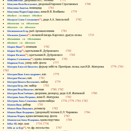
, дворовый М.С. Челеева
1772
Абакумов Влас
, дворовый баронов Строгановых
1768
Абакумов Яков Васильевич
, помещица
1781
Абакумова Авдотья
, жена В.Я. Воейкова
1779
Абакумова Мария Гавриловна
Абалдуев см. также Оболдуев
(*)
, дядя А.А. Запольской
1782
Абалдуев Семен Степанович
Абаленская см. Оболенская
Абалешев см. Аболешев
, рыб. промышленник
1781
Абалишников Егор
(*)
, полковой писарь Каргопол. драгун. полка
1733
Абалыхин Даниил
Абальянинов см. Обольянинов
Абаляшев см. Аболешев
(*)
, помещик
1782
Абарин Иван
(*)
, крестьянин В. Дубровского
1782
Абарин Петр
(*)
, крестьянин В. Дубровского
1782
Абарин Филипп
(*)
, вдова, помещица
1782
Абарина Соломонида
, унтер-лейт. флота
1777
Абаринов Осип
, фурьер лейб-гв. Преображ. полка, сын Н.В. Абатурова
1779, 1781-
Абатуров Алексей Никитич
1782
, кап.
1779
Абатуров Иван Александрович
, кап.
1781
Абатуров Михаил
, майор
1779
Абатуров Никита Васильевич
, сек.-майор
1782
Абатуров Петр
, мичман
1780, 1782
Абатуров Петр Никитич
, дворянин, двоюрод. дядя А.И. Житновой
1780
Абатуров Яков Глебович
, жена П. Абатурова
1782
Абатурова Анна Петровна
, вдова майора
1776, 1779, 1781-1782
Абатурова Анна Семеновна
, рейтар
1781
Абашев Иван
, ротмистр
1782
Абашев Иван Иванович
, [дворовый] человек Е.Л. Чирикова
1766
Абашев Иван Федорович
, вдова мичмана мор. флота
1782
Абашева Мария
, вдова поручика
1768
Абашевская Анна Федоровна
, перс. шах
1734, 1736
Аббас III
(*)
, чл. фр. посольства
1747
Аббе де ла Кур