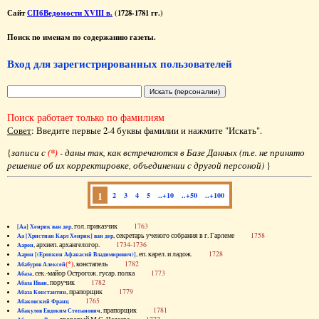
Сайт
СПбВедомости XVIII в.
(1728-1781 гг.)
Поиск по именам по содержанию газеты.
Вход для зарегистрированных пользователей
Поиск работает только по фамилиям
Совет
: Введите первые 2-4 буквы фамилии и нажмите "Искать".
{
записи с
(*)
- даны так, как встречаются в Базе Данных (т.е. не принято
решение об их корректировке, объединении с другой персоной)
}
1
2
3
4
5
..+10
..+50
..+100
, гол. приказчик
1763
[Аа] Хенрик ван дер
, секретарь ученого собрания в г. Гарлеме
1758
Аа [Христиан Карл Хенрик] ван дер
, архиеп. архангелогор.
1734-1736
Аарон
, еп. карел. и ладож.
1728
Аарон [(Еропкин Афанасий Владимирович)]
(*)
, констапель
1782
Абабуров Алексей
, сек.-майор Острогож. гусар. полка
1773
Абаза
, поручик
1782
Абаза Иван
, прапорщик
1779
Абаза Константин
1765
Абаковский Франц
, прапорщик
1781
Абакулов Евдоким Степанович