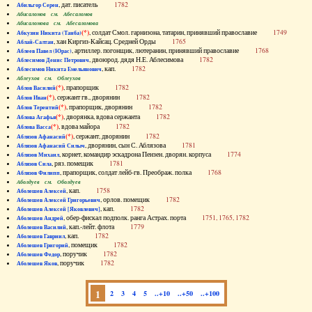
, дат. писатель
1782
Абильгор Серен
Абисаломов см. Абесаломов
Абисаломова см. Абесаломова
(*)
, солдат Смол. гарнизона, татарин, принявший православие
1749
Абкузин Никита (Танба)
, хан Киргиз-Кайсац. Средней Орды
1765
Аблай-Салтан
, артиллер. погонщик, лютеранин, принявший православие
1768
Аблеев Павел (Юрас)
, двоюрод. дядя Н.Е. Аблесимова
1782
Аблесимов Денис Петрович
, кап.
1782
Аблесимов Никита Емельянович
Аблеухов см. Облеухов
(*)
, прапорщик
1782
Аблов Василий
(*)
, сержант гв., дворянин
1782
Аблов Иван
(*)
, прапорщик, дворянин
1782
Аблов Терентий
(*)
, дворянка, вдова сержанта
1782
Аблова Агафья
(*)
, вдова майора
1782
Аблова Васса
(*)
, сержант, дворянин
1782
Аблязов Афанасий
, дворянин, сын С. Аблязова
1781
Аблязов Афанасий Силыч
, корнет, командир эскадрона Пензен. дворян. корпуса
1774
Аблязов Михаил
, ряз. помещик
1781
Аблязов Сила
, прапорщик, солдат лейб-гв. Преображ. полка
1768
Аблязов Филипп
Аболдуев см. Оболдуев
, кап.
1758
Аболешев Алексей
, орлов. помещик
1782
Аболешев Алексей Григорьевич
, кап.
1782
Аболешев Алексей [Яковлевич]
, обер-фискал подполк. ранга Астрах. порта
1751, 1765, 1782
Аболешев Андрей
, кап.-лейт. флота
1779
Аболешев Василий
, кап.
1782
Аболешев Гавриил
, помещик
1782
Аболешев Григорий
, поручик
1782
Аболешев Федор
, поручик
1782
Аболешев Яков
1
2
3
4
5
..+10
..+50
..+100