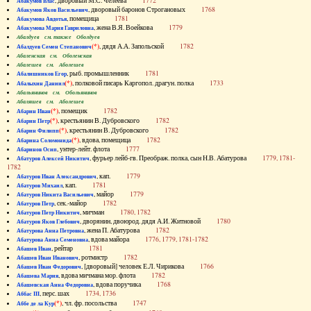
, дворовый М.С. Челеева
1772
Абакумов Влас
, дворовый баронов Строгановых
1768
Абакумов Яков Васильевич
, помещица
1781
Абакумова Авдотья
, жена В.Я. Воейкова
1779
Абакумова Мария Гавриловна
Абалдуев см. также Оболдуев
(*)
, дядя А.А. Запольской
1782
Абалдуев Семен Степанович
Абаленская см. Оболенская
Абалешев см. Аболешев
, рыб. промышленник
1781
Абалишников Егор
(*)
, полковой писарь Каргопол. драгун. полка
1733
Абалыхин Даниил
Абальянинов см. Обольянинов
Абаляшев см. Аболешев
(*)
, помещик
1782
Абарин Иван
(*)
, крестьянин В. Дубровского
1782
Абарин Петр
(*)
, крестьянин В. Дубровского
1782
Абарин Филипп
(*)
, вдова, помещица
1782
Абарина Соломонида
, унтер-лейт. флота
1777
Абаринов Осип
, фурьер лейб-гв. Преображ. полка, сын Н.В. Абатурова
1779, 1781-
Абатуров Алексей Никитич
1782
, кап.
1779
Абатуров Иван Александрович
, кап.
1781
Абатуров Михаил
, майор
1779
Абатуров Никита Васильевич
, сек.-майор
1782
Абатуров Петр
, мичман
1780, 1782
Абатуров Петр Никитич
, дворянин, двоюрод. дядя А.И. Житновой
1780
Абатуров Яков Глебович
, жена П. Абатурова
1782
Абатурова Анна Петровна
, вдова майора
1776, 1779, 1781-1782
Абатурова Анна Семеновна
, рейтар
1781
Абашев Иван
, ротмистр
1782
Абашев Иван Иванович
, [дворовый] человек Е.Л. Чирикова
1766
Абашев Иван Федорович
, вдова мичмана мор. флота
1782
Абашева Мария
, вдова поручика
1768
Абашевская Анна Федоровна
, перс. шах
1734, 1736
Аббас III
(*)
, чл. фр. посольства
1747
Аббе де ла Кур