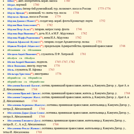
(*)
, англ. изобретатель кораб. насоса
1760
Аббот
, портной
1780
Абграт
, беглер-бей румелийский, тур. полномоч. посол в России
1775-1776
Абдул Керим
(*)
, конюший, чл. свиты тур. посла
1758
Абдула Эфенди
, посол в России
1779
Абдуласах-Эфенди
(*)
, солдат мор. кораб. флота Кронштадт. порта
1752
Абдулов Даниил (Мамет)
(*)
1782
Абдулов Иван Алексеевич
(*)
, татарин, матрос галер. флота
1746
Абдулов Петр (Асак)
(*)
, дочь И.А. и М.Р. Абдуловых
1782
Абдулова Вера Ивановна
(*)
, жена И.А. Абдулова
1782
Абдулова Марфа Родионовна
(*)
, татарин, солдат Архангелогор. полка
1751
Абдыков Афанасий (Кулмет)
(*)
, прядильщик Адмиралтейства, принявший православие
1748
Абдяков Матфей (Абдяселет)
Абезьянинов см. Обезьянинов
(*)
, служитель П.Ф. Хитровой
1781
Абелдеев Авдей Иванович
Абелдуев см. Оболдуев
, подполк.
1765-1767, 1782
Абелов Андрей Иванович
, иностр. поручик
1770
Абелс Вениамин
, служитель И. Афлика
1763
Абель
(*)
, иностранка
1776
Абельгард Христина
Абернибесов см. Обернибесов
Абернибесова см. Обернибесова
, осетин, принявший православие, житель д. Камумта Дигор. у., брат А. и
Абесаломов Василий (Басиле)
Д. Абесаломовых
1768
, осетин, принявший православие, житель д. Камумта Дигор. у.
1768
Абесаломов Ираклий (Эрекле)
, осетин, принявший православие, житель д. Камумта Дигор. у., брат А. и
Абесаломов Спиридон (Жага)
Д. Абесаломовых
1768
, осетинка, принявшая православие, жительница д. Камумта Дигор. у.,
Абесаломова Агрипина (Жантуте)
сестра Д. Абесаломовой
1768
, осетинка, принявшая православие, жительница д. Камумта Дигор. у.,
Абесаломова Дарья (Джан Семен)
сестра А. Абесаломовой
1768
, осетинка, принявшая православие, жительница д. Камумта Дигор. у.,
Абесаломова Елизавета (Дуга)
сестра В., С., А. и Д. Абесаломовых
1768
, осетинка, принявшая православие, жительница д. Камумта Дигор. у.,
Абесаломова Фекла (Жамкис)
тетка И. Абесаломова
1768