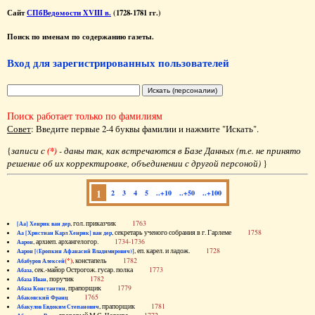
Сайт
СПбВедомости XVIII в.
(1728-1781 гг.)
Поиск по именам по содержанию газеты.
Вход для зарегистрированных пользователей
Поиск работает только по фамилиям
Совет
: Введите первые 2-4 буквы фамилии и нажмите "Искать".
{
записи с
(*)
- даны так, как встречаются в Базе Данных (т.е. не принято
решение об их корректировке, объединении с другой персоной)
}
1
2
3
4
5
..+10
..+50
..+100
, гол. приказчик
1763
[Аа] Хенрик ван дер
, секретарь ученого собрания в г. Гарлеме
1758
Аа [Христиан Карл Хенрик] ван дер
, архиеп. архангелогор.
1734-1736
Аарон
, еп. карел. и ладож.
1728
Аарон [(Еропкин Афанасий Владимирович)]
(*)
, констапель
1782
Абабуров Алексей
, сек.-майор Острогож. гусар. полка
1773
Абаза
, поручик
1782
Абаза Иван
, прапорщик
1779
Абаза Константин
1765
Абаковский Франц
, прапорщик
1781
Абакулов Евдоким Степанович