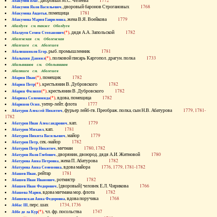
, дворовый М.С. Челеева
1772
Абакумов Влас
, дворовый баронов Строгановых
1768
Абакумов Яков Васильевич
, помещица
1781
Абакумова Авдотья
, жена В.Я. Воейкова
1779
Абакумова Мария Гавриловна
Абалдуев см. также Оболдуев
(*)
, дядя А.А. Запольской
1782
Абалдуев Семен Степанович
Абаленская см. Оболенская
Абалешев см. Аболешев
, рыб. промышленник
1781
Абалишников Егор
(*)
, полковой писарь Каргопол. драгун. полка
1733
Абалыхин Даниил
Абальянинов см. Обольянинов
Абаляшев см. Аболешев
(*)
, помещик
1782
Абарин Иван
(*)
, крестьянин В. Дубровского
1782
Абарин Петр
(*)
, крестьянин В. Дубровского
1782
Абарин Филипп
(*)
, вдова, помещица
1782
Абарина Соломонида
, унтер-лейт. флота
1777
Абаринов Осип
, фурьер лейб-гв. Преображ. полка, сын Н.В. Абатурова
1779, 1781-
Абатуров Алексей Никитич
1782
, кап.
1779
Абатуров Иван Александрович
, кап.
1781
Абатуров Михаил
, майор
1779
Абатуров Никита Васильевич
, сек.-майор
1782
Абатуров Петр
, мичман
1780, 1782
Абатуров Петр Никитич
, дворянин, двоюрод. дядя А.И. Житновой
1780
Абатуров Яков Глебович
, жена П. Абатурова
1782
Абатурова Анна Петровна
, вдова майора
1776, 1779, 1781-1782
Абатурова Анна Семеновна
, рейтар
1781
Абашев Иван
, ротмистр
1782
Абашев Иван Иванович
, [дворовый] человек Е.Л. Чирикова
1766
Абашев Иван Федорович
, вдова мичмана мор. флота
1782
Абашева Мария
, вдова поручика
1768
Абашевская Анна Федоровна
, перс. шах
1734, 1736
Аббас III
(*)
, чл. фр. посольства
1747
Аббе де ла Кур