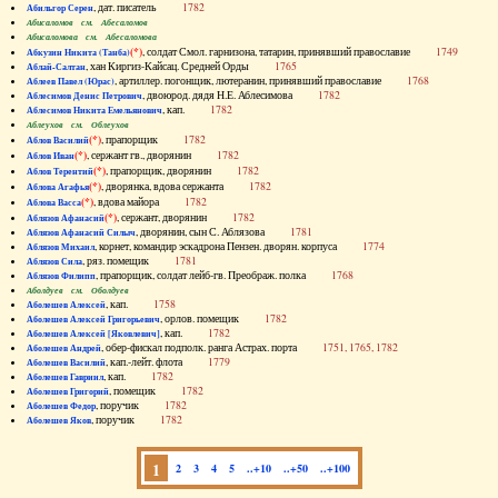
, дат. писатель
1782
Абильгор Серен
Абисаломов см. Абесаломов
Абисаломова см. Абесаломова
(*)
, солдат Смол. гарнизона, татарин, принявший православие
1749
Абкузин Никита (Танба)
, хан Киргиз-Кайсац. Средней Орды
1765
Аблай-Салтан
, артиллер. погонщик, лютеранин, принявший православие
1768
Аблеев Павел (Юрас)
, двоюрод. дядя Н.Е. Аблесимова
1782
Аблесимов Денис Петрович
, кап.
1782
Аблесимов Никита Емельянович
Аблеухов см. Облеухов
(*)
, прапорщик
1782
Аблов Василий
(*)
, сержант гв., дворянин
1782
Аблов Иван
(*)
, прапорщик, дворянин
1782
Аблов Терентий
(*)
, дворянка, вдова сержанта
1782
Аблова Агафья
(*)
, вдова майора
1782
Аблова Васса
(*)
, сержант, дворянин
1782
Аблязов Афанасий
, дворянин, сын С. Аблязова
1781
Аблязов Афанасий Силыч
, корнет, командир эскадрона Пензен. дворян. корпуса
1774
Аблязов Михаил
, ряз. помещик
1781
Аблязов Сила
, прапорщик, солдат лейб-гв. Преображ. полка
1768
Аблязов Филипп
Аболдуев см. Оболдуев
, кап.
1758
Аболешев Алексей
, орлов. помещик
1782
Аболешев Алексей Григорьевич
, кап.
1782
Аболешев Алексей [Яковлевич]
, обер-фискал подполк. ранга Астрах. порта
1751, 1765, 1782
Аболешев Андрей
, кап.-лейт. флота
1779
Аболешев Василий
, кап.
1782
Аболешев Гавриил
, помещик
1782
Аболешев Григорий
, поручик
1782
Аболешев Федор
, поручик
1782
Аболешев Яков
1
2
3
4
5
..+10
..+50
..+100