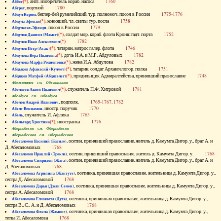
(*)
, англ. изобретатель кораб. насоса
1760
Аббот
, портной
1780
Абграт
, беглер-бей румелийский, тур. полномоч. посол в России
1775-1776
Абдул Керим
(*)
, конюший, чл. свиты тур. посла
1758
Абдула Эфенди
, посол в России
1779
Абдуласах-Эфенди
(*)
, солдат мор. кораб. флота Кронштадт. порта
1752
Абдулов Даниил (Мамет)
(*)
1782
Абдулов Иван Алексеевич
(*)
, татарин, матрос галер. флота
1746
Абдулов Петр (Асак)
(*)
, дочь И.А. и М.Р. Абдуловых
1782
Абдулова Вера Ивановна
(*)
, жена И.А. Абдулова
1782
Абдулова Марфа Родионовна
(*)
, татарин, солдат Архангелогор. полка
1751
Абдыков Афанасий (Кулмет)
(*)
, прядильщик Адмиралтейства, принявший православие
1748
Абдяков Матфей (Абдяселет)
Абезьянинов см. Обезьянинов
(*)
, служитель П.Ф. Хитровой
1781
Абелдеев Авдей Иванович
Абелдуев см. Оболдуев
, подполк.
1765-1767, 1782
Абелов Андрей Иванович
, иностр. поручик
1770
Абелс Вениамин
, служитель И. Афлика
1763
Абель
(*)
, иностранка
1776
Абельгард Христина
Абернибесов см. Обернибесов
Абернибесова см. Обернибесова
, осетин, принявший православие, житель д. Камумта Дигор. у., брат А. и
Абесаломов Василий (Басиле)
Д. Абесаломовых
1768
, осетин, принявший православие, житель д. Камумта Дигор. у.
1768
Абесаломов Ираклий (Эрекле)
, осетин, принявший православие, житель д. Камумта Дигор. у., брат А. и
Абесаломов Спиридон (Жага)
Д. Абесаломовых
1768
, осетинка, принявшая православие, жительница д. Камумта Дигор. у.,
Абесаломова Агрипина (Жантуте)
сестра Д. Абесаломовой
1768
, осетинка, принявшая православие, жительница д. Камумта Дигор. у.,
Абесаломова Дарья (Джан Семен)
сестра А. Абесаломовой
1768
, осетинка, принявшая православие, жительница д. Камумта Дигор. у.,
Абесаломова Елизавета (Дуга)
сестра В., С., А. и Д. Абесаломовых
1768
, осетинка, принявшая православие, жительница д. Камумта Дигор. у.,
Абесаломова Фекла (Жамкис)
тетка И. Абесаломова
1768