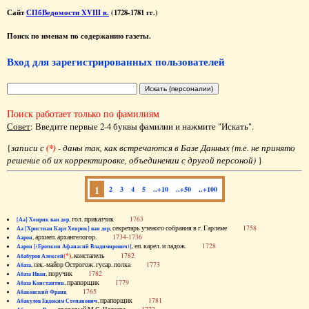
Сайт
СПбВедомости XVIII в.
(1728-1781 гг.)
Поиск по именам по содержанию газеты.
Вход для зарегистрированных пользователей
Поиск работает только по фамилиям
Совет
: Введите первые 2-4 буквы фамилии и нажмите "Искать".
{
записи с
(*)
- даны так, как встречаются в Базе Данных (т.е. не принято
решение об их корректировке, объединении с другой персоной)
}
1
2
3
4
5
..+10
..+50
..+100
, гол. приказчик
1763
[Аа] Хенрик ван дер
, секретарь ученого собрания в г. Гарлеме
1758
Аа [Христиан Карл Хенрик] ван дер
, архиеп. архангелогор.
1734-1736
Аарон
, еп. карел. и ладож.
1728
Аарон [(Еропкин Афанасий Владимирович)]
(*)
, констапель
1782
Абабуров Алексей
, сек.-майор Острогож. гусар. полка
1773
Абаза
, поручик
1782
Абаза Иван
, прапорщик
1779
Абаза Константин
1765
Абаковский Франц
, прапорщик
1781
Абакулов Евдоким Степанович