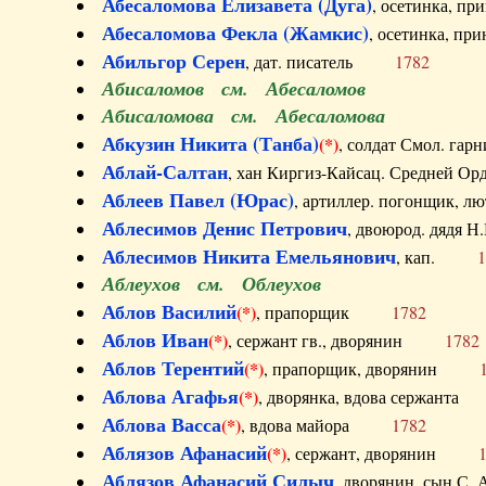
Абесаломова Елизавета (Дуга)
, осетинка, п
Абесаломова Фекла (Жамкис)
, осетинка, пр
Абильгор Серен
, дат. писатель
1782
Абисаломов см. Абесаломов
Абисаломова см. Абесаломова
Абкузин Никита (Танба)
(*)
, солдат Смол. г
Аблай-Салтан
, хан Киргиз-Кайсац. Средне
Аблеев Павел (Юрас)
, артиллер. погонщик,
Аблесимов Денис Петрович
, двоюрод. дяд
Аблесимов Никита Емельянович
, кап.
1
Аблеухов см. Облеухов
Аблов Василий
(*)
, прапорщик
1782
Аблов Иван
(*)
, сержант гв., дворянин
1782
Аблов Терентий
(*)
, прапорщик, дворянин
Аблова Агафья
(*)
, дворянка, вдова сержан
Аблова Васса
(*)
, вдова майора
1782
Аблязов Афанасий
(*)
, сержант, дворянин
Аблязов Афанасий Силыч
, дворянин, сын 