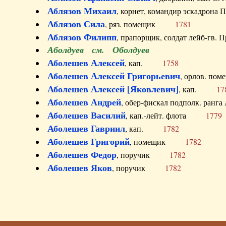
Аблязов Михаил
, корнет, командир эскадрон
Аблязов Сила
, ряз. помещик
1781
Аблязов Филипп
, прапорщик, солдат лейб-г
Аболдуев см. Оболдуев
Аболешев Алексей
, кап.
1758
Аболешев Алексей Григорьевич
, орлов. 
Аболешев Алексей [Яковлевич]
, кап.
17
Аболешев Андрей
, обер-фискал подполк. ра
Аболешев Василий
, кап.-лейт. флота
1779
Аболешев Гавриил
, кап.
1782
Аболешев Григорий
, помещик
1782
Аболешев Федор
, поручик
1782
Аболешев Яков
, поручик
1782