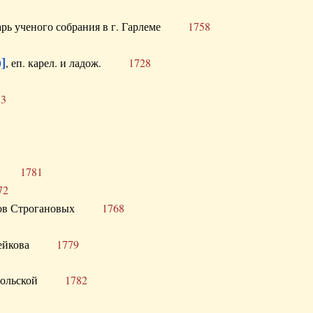
тарь ученого собрания в г. Гарлеме
1758
]
, еп. карел. и ладож.
1728
73
щик
1781
72
ронов Строгановых
1768
 Воейкова
1779
 Запольской
1782