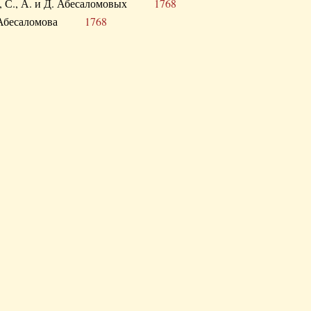
а В., С., А. и Д. Абесаломовых
1768
а И. Абесаломова
1768