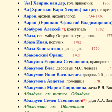
[Аа] Хенрик ван дер
, гол. приказчик
1763
Аа [Христиан Карл Хенрик] ван дер
, секре
Аарон
, архиеп. архангелогор.
1734-1736
Аарон [(Еропкин Афанасий Владимирович)
Абабуров Алексей
(*)
, констапель
1782
Абаза
, сек.-майор Острогож. гусар. полка
17
Абаза Иван
, поручик
1782
Абаза Константин
, прапорщик
1779
Абаковский Франц
1765
Абакулов Евдоким Степанович
, прапор
Абакумов Влас
, дворовый М.С. Челеева
17
Абакумов Яков Васильевич
, дворовый ба
Абакумова Авдотья
, помещица
1781
Абакумова Мария Гавриловна
, жена В.Я.
Абалдуев см. также Оболдуев
Абалдуев Семен Степанович
(*)
, дядя А.А.
Абаленская см. Оболенская