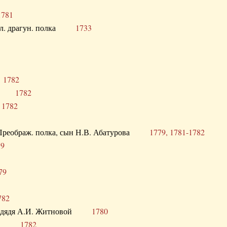
1781
опол. драгун. полка
1733
о
1782
кого
1782
а
1782
в. Преображ. полка, сын Н.В. Абатурова
1779, 1781-1782
79
79
782
од. дядя А.И. Житновой
1780
урова
1782