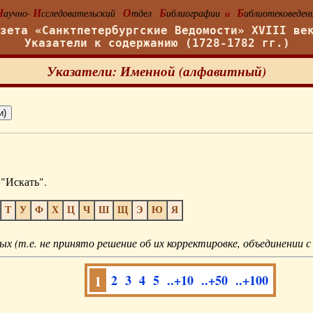
Н
И
О
Б
Б
аучно-
сследовательский
тдел
иблиографии
иблиотековеден
и
азета «Санктпетербургские Ведомости» XVIII ве
Указатели к содержанию (1728-1782 гг.)
Указатели: Именной (алфавитный)
"Искать".
Т
У
Ф
Х
Ц
Ч
Ш
Щ
Э
Ю
Я
ых (т.е. не принято решение об их корректировке, объединении с
1
2
3
4
5
..+10
..+50
..+100