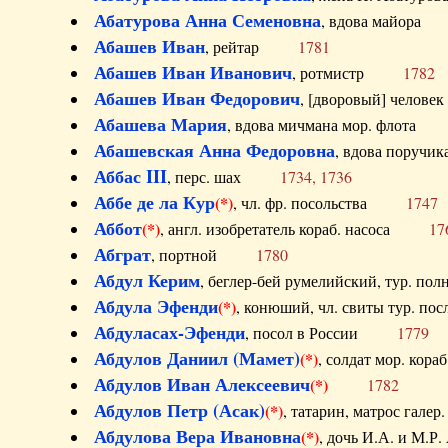
Абатурова Анна Семеновна
, вдова майо
Абашев Иван
, рейтар
1781
Абашев Иван Иванович
, ротмистр
1782
Абашев Иван Федорович
, [дворовый] чело
Абашева Мария
, вдова мичмана мор. флот
Абашевская Анна Федоровна
, вдова пор
Аббас III
, перс. шах
1734, 1736
Аббе де ла Кур
(*)
, чл. фр. посольства
1747
Аббот
(*)
, англ. изобретатель кораб. насоса
17
Абграт
, портной
1780
Абдул Керим
, беглер-бей румелийский, тур. 
Абдула Эфенди
(*)
, конюший, чл. свиты тур.
Абдуласах-Эфенди
, посол в России
1779
Абдулов Даниил (Мамет)
(*)
, солдат мор. ко
Абдулов Иван Алексеевич
(*)
1782
Абдулов Петр (Асак)
(*)
, татарин, матрос га
Абдулова Вера Ивановна
(*)
, дочь И.А. и 