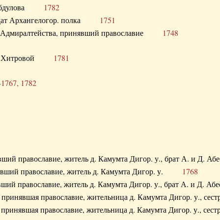
. Абдулова
1782
олдат Архангелогор. полка
1751
к Адмиралтейства, принявший православие
1748
.Ф. Хитровой
1781
-1767, 1782
явший православие, житель д. Камумта Дигор. у., брат А. и 
нявший православие, житель д. Камумта Дигор. у.
1768
явший православие, житель д. Камумта Дигор. у., брат А. и 
а, принявшая православие, жительница д. Камумта Дигор. у.,
а, принявшая православие, жительница д. Камумта Дигор. у.,