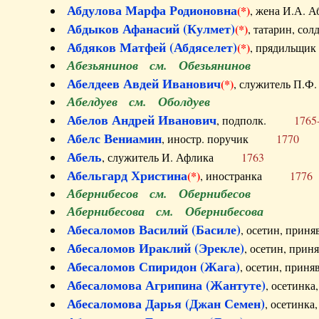
Абдулова Марфа Родионовна
(*)
, жена И.А
Абдыков Афанасий (Кулмет)
(*)
, татарин, с
Абдяков Матфей (Абдяселет)
(*)
, прядильщи
Абезьянинов см. Обезьянинов
Абелдеев Авдей Иванович
(*)
, служитель П
Абелдуев см. Оболдуев
Абелов Андрей Иванович
, подполк.
1765
Абелс Вениамин
, иностр. поручик
1770
Абель
, служитель И. Афлика
1763
Абельгард Христина
(*)
, иностранка
1776
Абернибесов см. Обернибесов
Абернибесова см. Обернибесова
Абесаломов Василий (Басиле)
, осетин, прин
Абесаломов Ираклий (Эрекле)
, осетин, при
Абесаломов Спиридон (Жага)
, осетин, прин
Абесаломова Агрипина (Жантуте)
, осетинк
Абесаломова Дарья (Джан Семен)
, осетинк