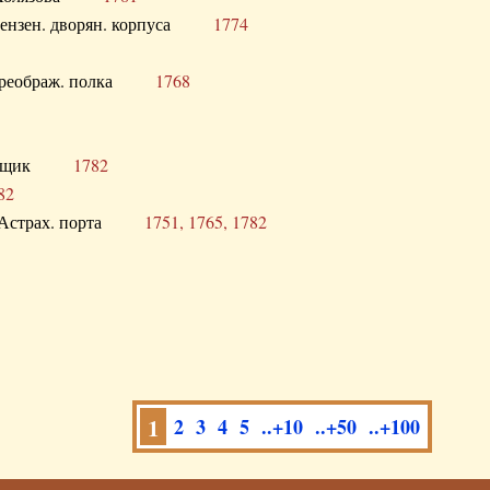
а Пензен. дворян. корпуса
1774
в. Преображ. полка
1768
помещик
1782
82
нга Астрах. порта
1751, 1765, 1782
1
2
3
4
5
..+10
..+50
..+100