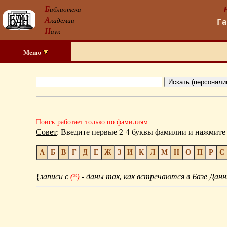
Б
иблиотека
А
кадемии
Г
Н
аук
Меню
Поиск работает только по фамилиям
Совет
: Введите первые 2-4 буквы фамилии и нажмите 
А
Б
В
Г
Д
Е
Ж
З
И
К
Л
М
Н
О
П
Р
С
{
записи с
(*)
- даны так, как встречаются в Базе Данн