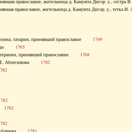
ринявшая православие, жительница д. Камумта Дигор. у., сестр
инявшая православие, жительница д. Камумта Дигор. у., тетк
арнизона, татарин, принявший православие
1749
й Орды
1765
 лютеранин, принявший православие
1768
я Н.Е. Аблесимова
1782
782
1782
та
1782
1782
С. Аблязова
1781