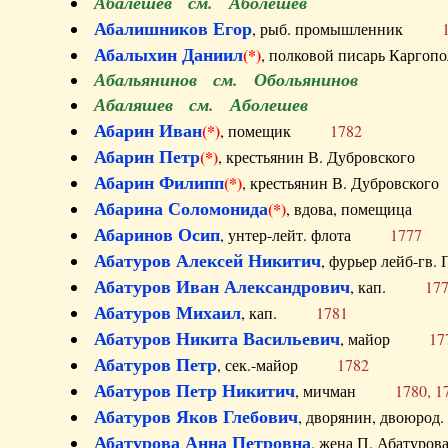
Абалешев см. Аболешев
Абалишников Егор
, рыб. промышленник
Абалыхин Даниил
(*)
, полковой писарь Карг
Абальянинов см. Обольянинов
Абаляшев см. Аболешев
Абарин Иван
(*)
, помещик
1782
Абарин Петр
(*)
, крестьянин В. Дубровског
Абарин Филипп
(*)
, крестьянин В. Дубровс
Абарина Соломонида
(*)
, вдова, помещиц
Абаринов Осип
, унтер-лейт. флота
1777
Абатуров Алексей Никитич
, фурьер лейб-г
Абатуров Иван Александрович
, кап.
17
Абатуров Михаил
, кап.
1781
Абатуров Никита Васильевич
, майор
17
Абатуров Петр
, сек.-майор
1782
Абатуров Петр Никитич
, мичман
1780, 1
Абатуров Яков Глебович
, дворянин, двоюр
Абатурова Анна Петровна
, жена П. Абат