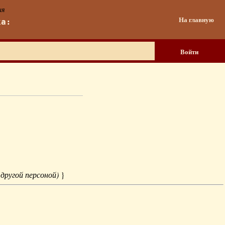
ия
На главную
ка:
Войти
 другой персоной)
}