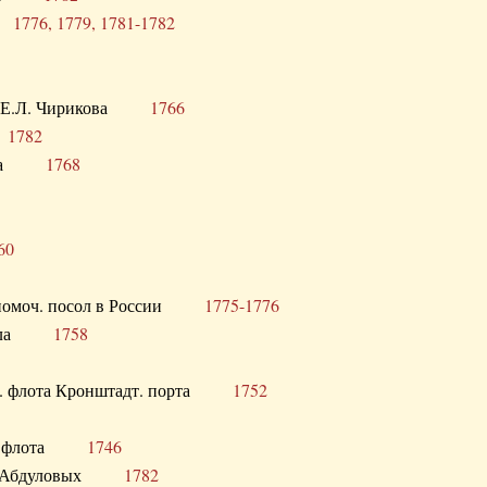
ра
1776, 1779, 1781-1782
век Е.Л. Чирикова
1766
а
1782
учика
1768
60
полномоч. посол в России
1775-1776
 посла
1758
раб. флота Кронштадт. порта
1752
лер. флота
1746
М.Р. Абдуловых
1782