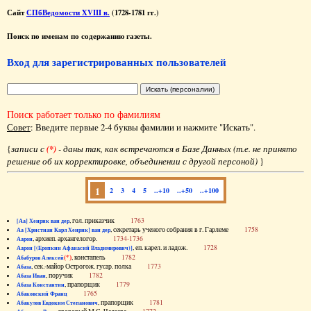
Сайт
СПбВедомости XVIII в.
(1728-1781 гг.)
Поиск по именам по содержанию газеты.
Вход для зарегистрированных пользователей
Поиск работает только по фамилиям
Совет
: Введите первые 2-4 буквы фамилии и нажмите "Искать".
{
записи с
(*)
- даны так, как встречаются в Базе Данных (т.е. не принято
решение об их корректировке, объединении с другой персоной)
}
1
2
3
4
5
..+10
..+50
..+100
, гол. приказчик
1763
[Аа] Хенрик ван дер
, секретарь ученого собрания в г. Гарлеме
1758
Аа [Христиан Карл Хенрик] ван дер
, архиеп. архангелогор.
1734-1736
Аарон
, еп. карел. и ладож.
1728
Аарон [(Еропкин Афанасий Владимирович)]
(*)
, констапель
1782
Абабуров Алексей
, сек.-майор Острогож. гусар. полка
1773
Абаза
, поручик
1782
Абаза Иван
, прапорщик
1779
Абаза Константин
1765
Абаковский Франц
, прапорщик
1781
Абакулов Евдоким Степанович