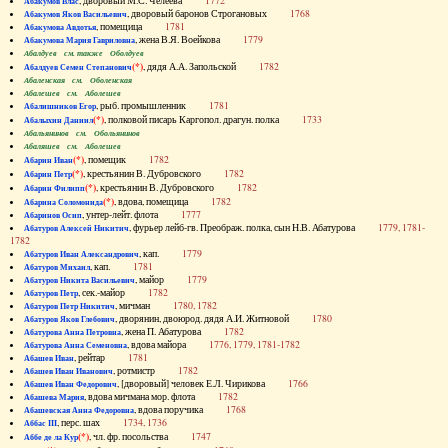
, дворовый М.С. Челеева
1772
Абакумов Влас
, дворовый баронов Строгановых
1768
Абакумов Яков Васильевич
, помещица
1781
Абакумова Авдотья
, жена В.Я. Воейкова
1779
Абакумова Мария Гавриловна
Абалдуев см. также Оболдуев
(*)
, дядя А.А. Запольской
1782
Абалдуев Семен Степанович
Абаленская см. Оболенская
Абалешев см. Аболешев
, рыб. промышленник
1781
Абалишников Егор
(*)
, полковой писарь Каргопол. драгун. полка
1733
Абалыхин Даниил
Абальянинов см. Обольянинов
Абаляшев см. Аболешев
(*)
, помещик
1782
Абарин Иван
(*)
, крестьянин В. Дубровского
1782
Абарин Петр
(*)
, крестьянин В. Дубровского
1782
Абарин Филипп
(*)
, вдова, помещица
1782
Абарина Соломонида
, унтер-лейт. флота
1777
Абаринов Осип
, фурьер лейб-гв. Преображ. полка, сын Н.В. Абатурова
1779, 1781-
Абатуров Алексей Никитич
1782
, кап.
1779
Абатуров Иван Александрович
, кап.
1781
Абатуров Михаил
, майор
1779
Абатуров Никита Васильевич
, сек.-майор
1782
Абатуров Петр
, мичман
1780, 1782
Абатуров Петр Никитич
, дворянин, двоюрод. дядя А.И. Житновой
1780
Абатуров Яков Глебович
, жена П. Абатурова
1782
Абатурова Анна Петровна
, вдова майора
1776, 1779, 1781-1782
Абатурова Анна Семеновна
, рейтар
1781
Абашев Иван
, ротмистр
1782
Абашев Иван Иванович
, [дворовый] человек Е.Л. Чирикова
1766
Абашев Иван Федорович
, вдова мичмана мор. флота
1782
Абашева Мария
, вдова поручика
1768
Абашевская Анна Федоровна
, перс. шах
1734, 1736
Аббас III
(*)
, чл. фр. посольства
1747
Аббе де ла Кур