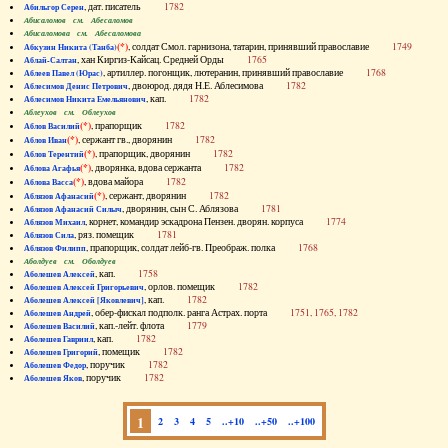
, дат. писатель
1782
Абильгор Серен
Абисаломов см. Абесаломов
Абисаломова см. Абесаломова
(*)
, солдат Смол. гарнизона, татарин, принявший православие
1749
Абкузин Никита (Танба)
, хан Киргиз-Кайсац. Средней Орды
1765
Аблай-Салтан
, артиллер. погонщик, лютеранин, принявший православие
1768
Аблеев Павел (Юрас)
, двоюрод. дядя Н.Е. Аблесимова
1782
Аблесимов Денис Петрович
, кап.
1782
Аблесимов Никита Емельянович
Аблеухов см. Облеухов
(*)
, прапорщик
1782
Аблов Василий
(*)
, сержант гв., дворянин
1782
Аблов Иван
(*)
, прапорщик, дворянин
1782
Аблов Терентий
(*)
, дворянка, вдова сержанта
1782
Аблова Агафья
(*)
, вдова майора
1782
Аблова Васса
(*)
, сержант, дворянин
1782
Аблязов Афанасий
, дворянин, сын С. Аблязова
1781
Аблязов Афанасий Силыч
, корнет, командир эскадрона Пензен. дворян. корпуса
1774
Аблязов Михаил
, ряз. помещик
1781
Аблязов Сила
, прапорщик, солдат лейб-гв. Преображ. полка
1768
Аблязов Филипп
Аболдуев см. Оболдуев
, кап.
1758
Аболешев Алексей
, орлов. помещик
1782
Аболешев Алексей Григорьевич
, кап.
1782
Аболешев Алексей [Яковлевич]
, обер-фискал подполк. ранга Астрах. порта
1751, 1765, 1782
Аболешев Андрей
, кап.-лейт. флота
1779
Аболешев Василий
, кап.
1782
Аболешев Гавриил
, помещик
1782
Аболешев Григорий
, поручик
1782
Аболешев Федор
, поручик
1782
Аболешев Яков
1
2
3
4
5
..+10
..+50
..+100