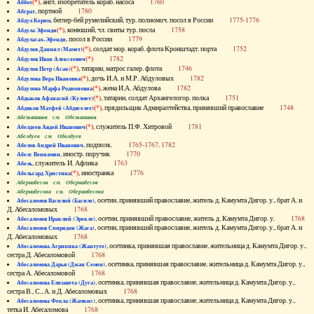
(*)
, англ. изобретатель кораб. насоса
1760
Аббот
, портной
1780
Абграт
, беглер-бей румелийский, тур. полномоч. посол в России
1775-1776
Абдул Керим
(*)
, конюший, чл. свиты тур. посла
1758
Абдула Эфенди
, посол в России
1779
Абдуласах-Эфенди
(*)
, солдат мор. кораб. флота Кронштадт. порта
1752
Абдулов Даниил (Мамет)
(*)
1782
Абдулов Иван Алексеевич
(*)
, татарин, матрос галер. флота
1746
Абдулов Петр (Асак)
(*)
, дочь И.А. и М.Р. Абдуловых
1782
Абдулова Вера Ивановна
(*)
, жена И.А. Абдулова
1782
Абдулова Марфа Родионовна
(*)
, татарин, солдат Архангелогор. полка
1751
Абдыков Афанасий (Кулмет)
(*)
, прядильщик Адмиралтейства, принявший православие
1748
Абдяков Матфей (Абдяселет)
Абезьянинов см. Обезьянинов
(*)
, служитель П.Ф. Хитровой
1781
Абелдеев Авдей Иванович
Абелдуев см. Оболдуев
, подполк.
1765-1767, 1782
Абелов Андрей Иванович
, иностр. поручик
1770
Абелс Вениамин
, служитель И. Афлика
1763
Абель
(*)
, иностранка
1776
Абельгард Христина
Абернибесов см. Обернибесов
Абернибесова см. Обернибесова
, осетин, принявший православие, житель д. Камумта Дигор. у., брат А. и
Абесаломов Василий (Басиле)
Д. Абесаломовых
1768
, осетин, принявший православие, житель д. Камумта Дигор. у.
1768
Абесаломов Ираклий (Эрекле)
, осетин, принявший православие, житель д. Камумта Дигор. у., брат А. и
Абесаломов Спиридон (Жага)
Д. Абесаломовых
1768
, осетинка, принявшая православие, жительница д. Камумта Дигор. у.,
Абесаломова Агрипина (Жантуте)
сестра Д. Абесаломовой
1768
, осетинка, принявшая православие, жительница д. Камумта Дигор. у.,
Абесаломова Дарья (Джан Семен)
сестра А. Абесаломовой
1768
, осетинка, принявшая православие, жительница д. Камумта Дигор. у.,
Абесаломова Елизавета (Дуга)
сестра В., С., А. и Д. Абесаломовых
1768
, осетинка, принявшая православие, жительница д. Камумта Дигор. у.,
Абесаломова Фекла (Жамкис)
тетка И. Абесаломова
1768