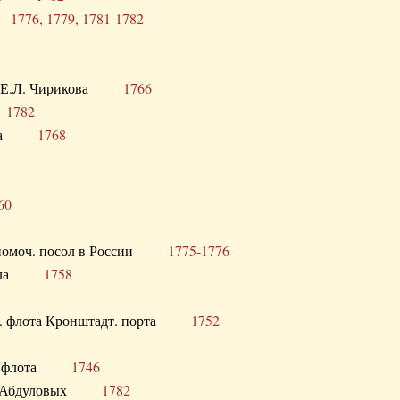
ра
1776, 1779, 1781-1782
век Е.Л. Чирикова
1766
а
1782
учика
1768
60
полномоч. посол в России
1775-1776
 посла
1758
раб. флота Кронштадт. порта
1752
лер. флота
1746
М.Р. Абдуловых
1782