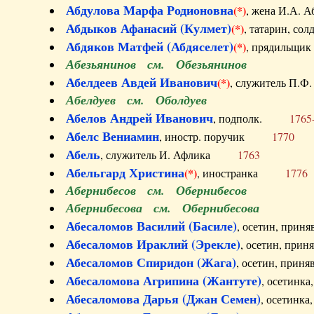
Абдулова Марфа Родионовна
(*)
, жена И.А
Абдыков Афанасий (Кулмет)
(*)
, татарин, с
Абдяков Матфей (Абдяселет)
(*)
, прядильщи
Абезьянинов см. Обезьянинов
Абелдеев Авдей Иванович
(*)
, служитель П
Абелдуев см. Оболдуев
Абелов Андрей Иванович
, подполк.
1765
Абелс Вениамин
, иностр. поручик
1770
Абель
, служитель И. Афлика
1763
Абельгард Христина
(*)
, иностранка
1776
Абернибесов см. Обернибесов
Абернибесова см. Обернибесова
Абесаломов Василий (Басиле)
, осетин, прин
Абесаломов Ираклий (Эрекле)
, осетин, при
Абесаломов Спиридон (Жага)
, осетин, прин
Абесаломова Агрипина (Жантуте)
, осетинк
Абесаломова Дарья (Джан Семен)
, осетинк