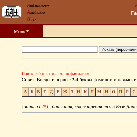
Б
иблиотека
А
кадемии
Г
Н
аук
Меню
Поиск работает только по фамилиям
Совет
: Введите первые 2-4 буквы фамилии и нажмите 
А
Б
В
Г
Д
Е
Ж
З
И
К
Л
М
Н
О
П
Р
С
{
записи с
(*)
- даны так, как встречаются в Базе Данн