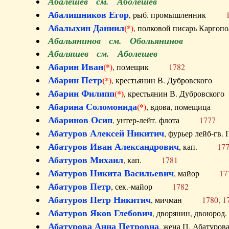
Абалешев см. Аболешев
Абалишников Егор
, рыб. промышленник
Абалыхин Даниил
(*)
, полковой писарь Карг
Абальянинов см. Обольянинов
Абаляшев см. Аболешев
Абарин Иван
(*)
, помещик
1782
Абарин Петр
(*)
, крестьянин В. Дубровског
Абарин Филипп
(*)
, крестьянин В. Дубровс
Абарина Соломонида
(*)
, вдова, помещиц
Абаринов Осип
, унтер-лейт. флота
1777
Абатуров Алексей Никитич
, фурьер лейб-г
Абатуров Иван Александрович
, кап.
17
Абатуров Михаил
, кап.
1781
Абатуров Никита Васильевич
, майор
17
Абатуров Петр
, сек.-майор
1782
Абатуров Петр Никитич
, мичман
1780, 1
Абатуров Яков Глебович
, дворянин, двоюр
Абатурова Анна Петровна
, жена П. Абат