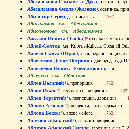
Абесаломова Елизавета (Дуга)
, осетинка, п
Абесаломова Фекла (Жамкис)
, осетинка, пр
Абильгор Серен
, дат. писатель
1782
Абисаломов см. Абесаломов
Абисаломова см. Абесаломова
Абкузин Никита (Танба)
(*)
, солдат Смол. г
Аблай-Салтан
, хан Киргиз-Кайсац. Средне
Аблеев Павел (Юрас)
, артиллер. погонщик,
Аблесимов Денис Петрович
, двоюрод. дяд
Аблесимов Никита Емельянович
, кап.
1
Аблеухов см. Облеухов
Аблов Василий
(*)
, прапорщик
1782
Аблов Иван
(*)
, сержант гв., дворянин
1782
Аблов Терентий
(*)
, прапорщик, дворянин
Аблова Агафья
(*)
, дворянка, вдова сержан
Аблова Васса
(*)
, вдова майора
1782
Аблязов Афанасий
(*)
, сержант, дворянин
Аблязов Афанасий Силыч
, дворянин, сын 