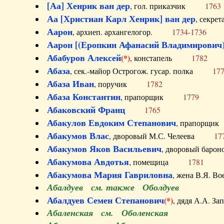
[Аа] Хенрик ван дер
, гол. приказчик
1763
Аа [Христиан Карл Хенрик] ван дер
, секре
Аарон
, архиеп. архангелогор.
1734-1736
Аарон [(Еропкин Афанасий Владимирович)
Абабуров Алексей
(*)
, констапель
1782
Абаза
, сек.-майор Острогож. гусар. полка
17
Абаза Иван
, поручик
1782
Абаза Константин
, прапорщик
1779
Абаковский Франц
1765
Абакулов Евдоким Степанович
, прапор
Абакумов Влас
, дворовый М.С. Челеева
17
Абакумов Яков Васильевич
, дворовый ба
Абакумова Авдотья
, помещица
1781
Абакумова Мария Гавриловна
, жена В.Я.
Абалдуев см. также Оболдуев
Абалдуев Семен Степанович
(*)
, дядя А.А.
Абаленская см. Оболенская