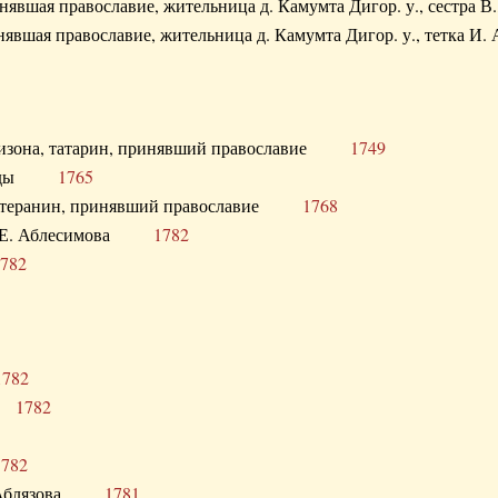
ринявшая православие, жительница д. Камумта Дигор. у., сестр
инявшая православие, жительница д. Камумта Дигор. у., тетк
арнизона, татарин, принявший православие
1749
й Орды
1765
 лютеранин, принявший православие
1768
я Н.Е. Аблесимова
1782
782
1782
та
1782
1782
С. Аблязова
1781