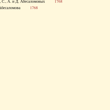
а В., С., А. и Д. Абесаломовых
1768
а И. Абесаломова
1768