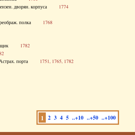
а Пензен. дворян. корпуса
1774
в. Преображ. полка
1768
помещик
1782
82
нга Астрах. порта
1751, 1765, 1782
1
2
3
4
5
..+10
..+50
..+100