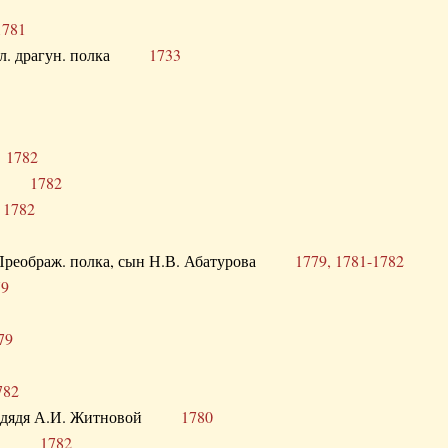
1781
опол. драгун. полка
1733
о
1782
кого
1782
а
1782
в. Преображ. полка, сын Н.В. Абатурова
1779, 1781-1782
79
79
782
од. дядя А.И. Житновой
1780
урова
1782