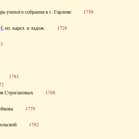
тарь ученого собрания в г. Гарлеме
1758
]
, еп. карел. и ладож.
1728
73
щик
1781
72
ронов Строгановых
1768
 Воейкова
1779
 Запольской
1782