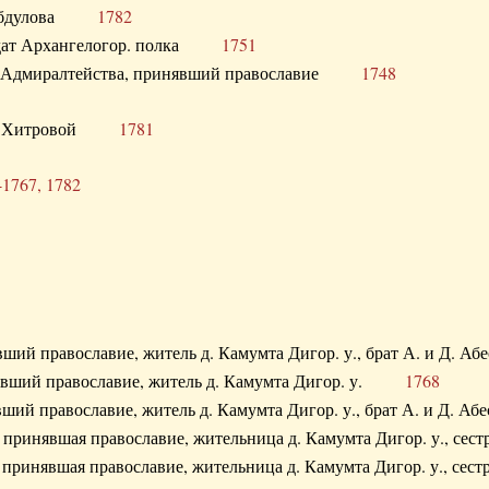
. Абдулова
1782
олдат Архангелогор. полка
1751
к Адмиралтейства, принявший православие
1748
.Ф. Хитровой
1781
-1767, 1782
явший православие, житель д. Камумта Дигор. у., брат А. и 
нявший православие, житель д. Камумта Дигор. у.
1768
явший православие, житель д. Камумта Дигор. у., брат А. и 
а, принявшая православие, жительница д. Камумта Дигор. у.,
а, принявшая православие, жительница д. Камумта Дигор. у.,