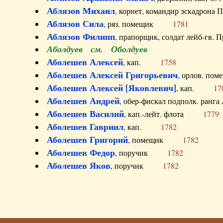
Аблязов Михаил
, корнет, командир эскадрон
Аблязов Сила
, ряз. помещик
1781
Аблязов Филипп
, прапорщик, солдат лейб-г
Аболдуев см. Оболдуев
Аболешев Алексей
, кап.
1758
Аболешев Алексей Григорьевич
, орлов. 
Аболешев Алексей [Яковлевич]
, кап.
17
Аболешев Андрей
, обер-фискал подполк. ра
Аболешев Василий
, кап.-лейт. флота
1779
Аболешев Гавриил
, кап.
1782
Аболешев Григорий
, помещик
1782
Аболешев Федор
, поручик
1782
Аболешев Яков
, поручик
1782