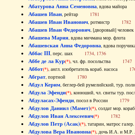
Абатурова Анна Семеновна
, вдова майо
Абашев Иван
, рейтар
1781
Абашев Иван Иванович
, ротмистр
1782
Абашев Иван Федорович
, [дворовый] чело
Абашева Мария
, вдова мичмана мор. флот
Абашевская Анна Федоровна
, вдова пор
Аббас III
, перс. шах
1734, 1736
Аббе де ла Кур
(*)
, чл. фр. посольства
1747
Аббот
(*)
, англ. изобретатель кораб. насоса
17
Абграт
, портной
1780
Абдул Керим
, беглер-бей румелийский, тур. 
Абдула Эфенди
(*)
, конюший, чл. свиты тур.
Абдуласах-Эфенди
, посол в России
1779
Абдулов Даниил (Мамет)
(*)
, солдат мор. ко
Абдулов Иван Алексеевич
(*)
1782
Абдулов Петр (Асак)
(*)
, татарин, матрос га
Абдулова Вера Ивановна
(*)
, дочь И.А. и 