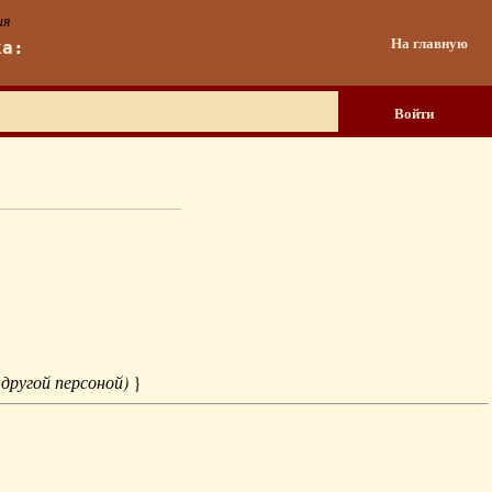
ия
На главную
ка:
Войти
 другой персоной)
}