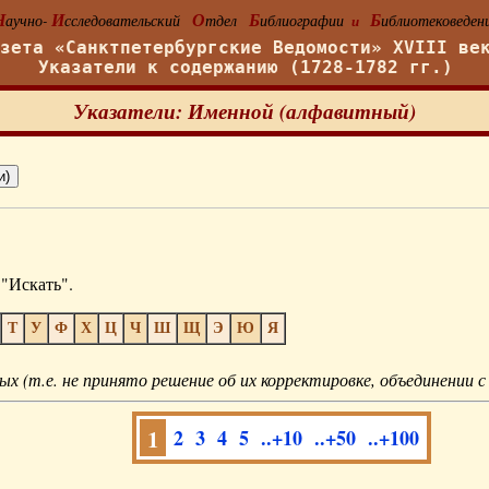
Н
И
О
Б
Б
аучно-
сследовательский
тдел
иблиографии
иблиотековеден
и
азета «Санктпетербургские Ведомости» XVIII ве
Указатели к содержанию (1728-1782 гг.)
Указатели: Именной (алфавитный)
"Искать".
Т
У
Ф
Х
Ц
Ч
Ш
Щ
Э
Ю
Я
ых (т.е. не принято решение об их корректировке, объединении с
1
2
3
4
5
..+10
..+50
..+100