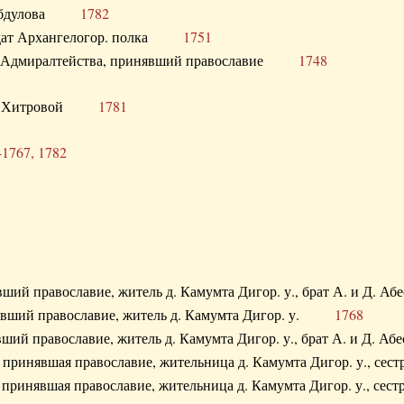
. Абдулова
1782
олдат Архангелогор. полка
1751
к Адмиралтейства, принявший православие
1748
.Ф. Хитровой
1781
-1767, 1782
явший православие, житель д. Камумта Дигор. у., брат А. и 
нявший православие, житель д. Камумта Дигор. у.
1768
явший православие, житель д. Камумта Дигор. у., брат А. и 
а, принявшая православие, жительница д. Камумта Дигор. у.,
а, принявшая православие, жительница д. Камумта Дигор. у.,