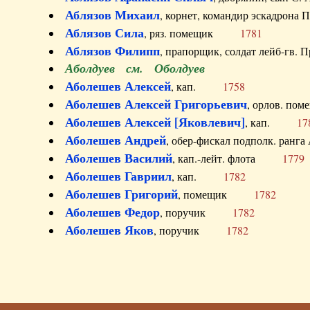
Аблязов Михаил
, корнет, командир эскадрон
Аблязов Сила
, ряз. помещик
1781
Аблязов Филипп
, прапорщик, солдат лейб-г
Аболдуев см. Оболдуев
Аболешев Алексей
, кап.
1758
Аболешев Алексей Григорьевич
, орлов. 
Аболешев Алексей [Яковлевич]
, кап.
17
Аболешев Андрей
, обер-фискал подполк. ра
Аболешев Василий
, кап.-лейт. флота
1779
Аболешев Гавриил
, кап.
1782
Аболешев Григорий
, помещик
1782
Аболешев Федор
, поручик
1782
Аболешев Яков
, поручик
1782