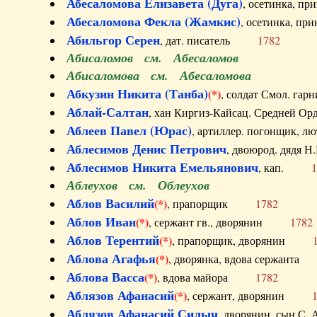
Абесаломова Елизавета (Дуга)
, осетинка, п
Абесаломова Фекла (Жамкис)
, осетинка, пр
Абильгор Серен
, дат. писатель
1782
Абисаломов см. Абесаломов
Абисаломова см. Абесаломова
Абкузин Никита (Танба)
(*)
, солдат Смол. г
Аблай-Салтан
, хан Киргиз-Кайсац. Средне
Аблеев Павел (Юрас)
, артиллер. погонщик,
Аблесимов Денис Петрович
, двоюрод. дяд
Аблесимов Никита Емельянович
, кап.
1
Аблеухов см. Облеухов
Аблов Василий
(*)
, прапорщик
1782
Аблов Иван
(*)
, сержант гв., дворянин
1782
Аблов Терентий
(*)
, прапорщик, дворянин
Аблова Агафья
(*)
, дворянка, вдова сержан
Аблова Васса
(*)
, вдова майора
1782
Аблязов Афанасий
(*)
, сержант, дворянин
Аблязов Афанасий Силыч
, дворянин, сын 