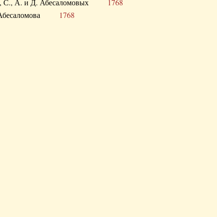
а В., С., А. и Д. Абесаломовых
1768
а И. Абесаломова
1768