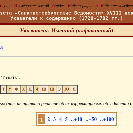
Н
И
О
Б
Б
аучно-
сследовательский
тдел
иблиографии
иблиотековеден
и
азета «Санктпетербургские Ведомости» XVIII ве
Указатели к содержанию (1728-1782 гг.)
Указатели: Именной (алфавитный)
"Искать".
Т
У
Ф
Х
Ц
Ч
Ш
Щ
Э
Ю
Я
ых (т.е. не принято решение об их корректировке, объединении с
1
2
3
4
5
..+10
..+50
..+100