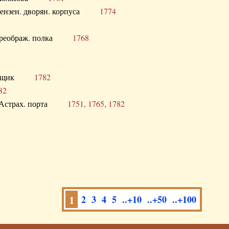
а Пензен. дворян. корпуса
1774
в. Преображ. полка
1768
помещик
1782
82
нга Астрах. порта
1751, 1765, 1782
1
2
3
4
5
..+10
..+50
..+100