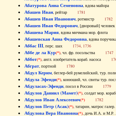
Абатурова Анна Семеновна
, вдова майо
Абашев Иван
, рейтар
1781
Абашев Иван Иванович
, ротмистр
1782
Абашев Иван Федорович
, [дворовый] чело
Абашева Мария
, вдова мичмана мор. флот
Абашевская Анна Федоровна
, вдова пор
Аббас III
, перс. шах
1734, 1736
Аббе де ла Кур
(*)
, чл. фр. посольства
1747
Аббот
(*)
, англ. изобретатель кораб. насоса
17
Абграт
, портной
1780
Абдул Керим
, беглер-бей румелийский, тур. 
Абдула Эфенди
(*)
, конюший, чл. свиты тур.
Абдуласах-Эфенди
, посол в России
1779
Абдулов Даниил (Мамет)
(*)
, солдат мор. ко
Абдулов Иван Алексеевич
(*)
1782
Абдулов Петр (Асак)
(*)
, татарин, матрос га
Абдулова Вера Ивановна
(*)
, дочь И.А. и 