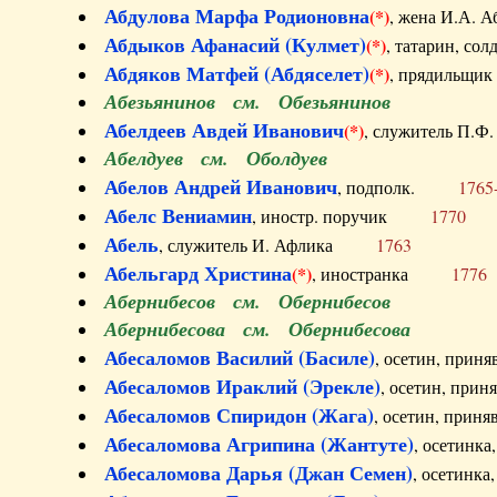
Абдулова Марфа Родионовна
(*)
, жена И.А
Абдыков Афанасий (Кулмет)
(*)
, татарин, с
Абдяков Матфей (Абдяселет)
(*)
, прядильщи
Абезьянинов см. Обезьянинов
Абелдеев Авдей Иванович
(*)
, служитель П
Абелдуев см. Оболдуев
Абелов Андрей Иванович
, подполк.
1765
Абелс Вениамин
, иностр. поручик
1770
Абель
, служитель И. Афлика
1763
Абельгард Христина
(*)
, иностранка
1776
Абернибесов см. Обернибесов
Абернибесова см. Обернибесова
Абесаломов Василий (Басиле)
, осетин, прин
Абесаломов Ираклий (Эрекле)
, осетин, при
Абесаломов Спиридон (Жага)
, осетин, прин
Абесаломова Агрипина (Жантуте)
, осетинк
Абесаломова Дарья (Джан Семен)
, осетинк