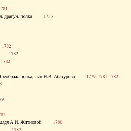
1781
опол. драгун. полка
1733
о
1782
кого
1782
а
1782
в. Преображ. полка, сын Н.В. Абатурова
1779, 1781-1782
79
79
782
од. дядя А.И. Житновой
1780
урова
1782