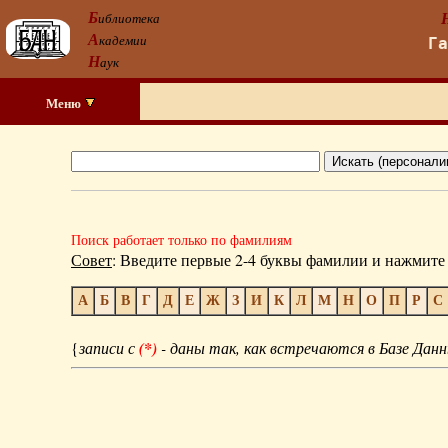
Б
иблиотека
А
кадемии
Г
Н
аук
Меню
Поиск работает только по фамилиям
Совет
: Введите первые 2-4 буквы фамилии и нажмите 
А
Б
В
Г
Д
Е
Ж
З
И
К
Л
М
Н
О
П
Р
С
{
записи с
(*)
- даны так, как встречаются в Базе Данн