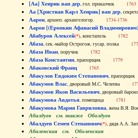
[Аа] Хенрик ван дер
, гол. приказчик
1763
Аа [Христиан Карл Хенрик] ван дер
, секре
Аарон
, архиеп. архангелогор.
1734-1736
Аарон [(Еропкин Афанасий Владимирович)
Абабуров Алексей
(*)
, констапель
1782
Абаза
, сек.-майор Острогож. гусар. полка
17
Абаза Иван
, поручик
1782
Абаза Константин
, прапорщик
1779
Абаковский Франц
1765
Абакулов Евдоким Степанович
, прапор
Абакумов Влас
, дворовый М.С. Челеева
17
Абакумов Яков Васильевич
, дворовый ба
Абакумова Авдотья
, помещица
1781
Абакумова Мария Гавриловна
, жена В.Я.
Абалдуев см. также Оболдуев
Абалдуев Семен Степанович
(*)
, дядя А.А.
Абаленская см. Оболенская