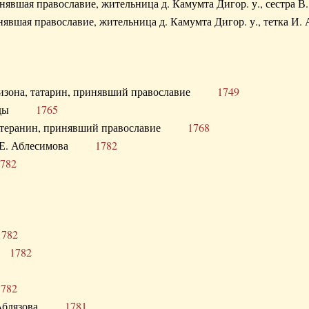
ринявшая православие, жительница д. Камумта Дигор. у., сестр
инявшая православие, жительница д. Камумта Дигор. у., тетк
арнизона, татарин, принявший православие
1749
й Орды
1765
 лютеранин, принявший православие
1768
я Н.Е. Аблесимова
1782
782
1782
та
1782
1782
С. Аблязова
1781