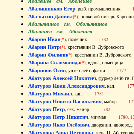
Абалешев см. Аболешев
Абалишников Егор
, рыб. промышленник
Абалыхин Даниил
(*)
, полковой писарь Карг
Абальянинов см. Обольянинов
Абаляшев см. Аболешев
Абарин Иван
(*)
, помещик
1782
Абарин Петр
(*)
, крестьянин В. Дубровског
Абарин Филипп
(*)
, крестьянин В. Дубровс
Абарина Соломонида
(*)
, вдова, помещиц
Абаринов Осип
, унтер-лейт. флота
1777
Абатуров Алексей Никитич
, фурьер лейб-г
Абатуров Иван Александрович
, кап.
17
Абатуров Михаил
, кап.
1781
Абатуров Никита Васильевич
, майор
17
Абатуров Петр
, сек.-майор
1782
Абатуров Петр Никитич
, мичман
1780, 1
Абатуров Яков Глебович
, дворянин, двоюр
Абатурова Анна Петровна
, жена П. Абат