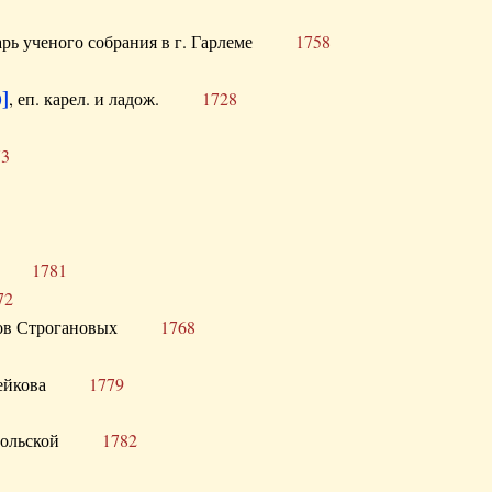
тарь ученого собрания в г. Гарлеме
1758
]
, еп. карел. и ладож.
1728
73
щик
1781
72
ронов Строгановых
1768
 Воейкова
1779
 Запольской
1782