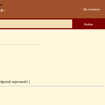
ия
На главную
ка:
Войти
 другой персоной)
}