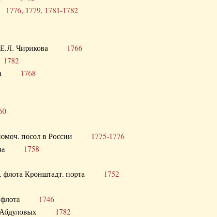
ра
1776, 1779, 1781-1782
век Е.Л. Чирикова
1766
а
1782
учика
1768
60
полномоч. посол в России
1775-1776
 посла
1758
раб. флота Кронштадт. порта
1752
лер. флота
1746
М.Р. Абдуловых
1782