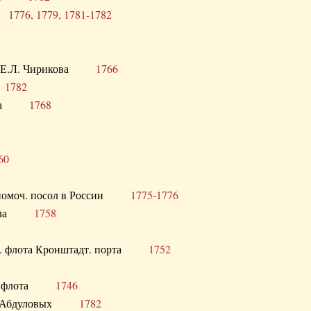
ра
1776, 1779, 1781-1782
век Е.Л. Чирикова
1766
а
1782
учика
1768
60
полномоч. посол в России
1775-1776
 посла
1758
раб. флота Кронштадт. порта
1752
лер. флота
1746
М.Р. Абдуловых
1782