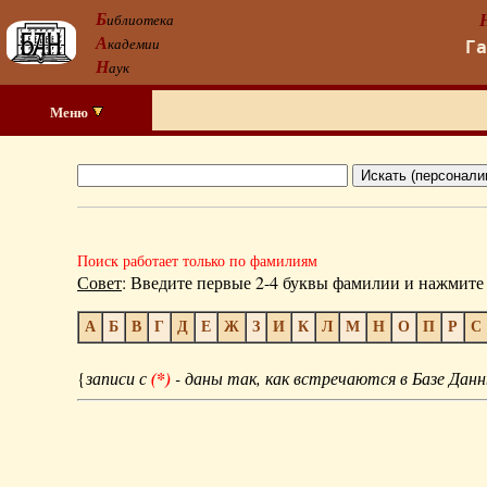
Б
иблиотека
А
кадемии
Г
Н
аук
Меню
Поиск работает только по фамилиям
Совет
: Введите первые 2-4 буквы фамилии и нажмите 
А
Б
В
Г
Д
Е
Ж
З
И
К
Л
М
Н
О
П
Р
С
{
записи с
(*)
- даны так, как встречаются в Базе Данн