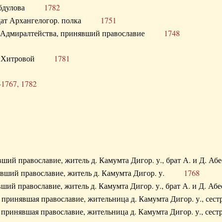
. Абдулова
1782
олдат Архангелогор. полка
1751
к Адмиралтейства, принявший православие
1748
.Ф. Хитровой
1781
-1767, 1782
явший православие, житель д. Камумта Дигор. у., брат А. и 
нявший православие, житель д. Камумта Дигор. у.
1768
явший православие, житель д. Камумта Дигор. у., брат А. и 
а, принявшая православие, жительница д. Камумта Дигор. у.,
а, принявшая православие, жительница д. Камумта Дигор. у.,