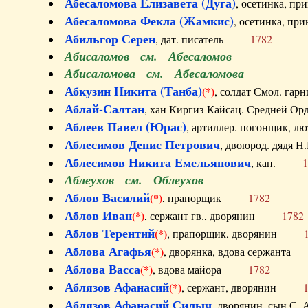
Абесаломова Елизавета (Дуга)
, осетинка, п
Абесаломова Фекла (Жамкис)
, осетинка, пр
Абильгор Серен
, дат. писатель
1782
Абисаломов см. Абесаломов
Абисаломова см. Абесаломова
Абкузин Никита (Танба)
(*)
, солдат Смол. г
Аблай-Салтан
, хан Киргиз-Кайсац. Средне
Аблеев Павел (Юрас)
, артиллер. погонщик,
Аблесимов Денис Петрович
, двоюрод. дяд
Аблесимов Никита Емельянович
, кап.
1
Аблеухов см. Облеухов
Аблов Василий
(*)
, прапорщик
1782
Аблов Иван
(*)
, сержант гв., дворянин
1782
Аблов Терентий
(*)
, прапорщик, дворянин
Аблова Агафья
(*)
, дворянка, вдова сержан
Аблова Васса
(*)
, вдова майора
1782
Аблязов Афанасий
(*)
, сержант, дворянин
Аблязов Афанасий Силыч
, дворянин, сын 