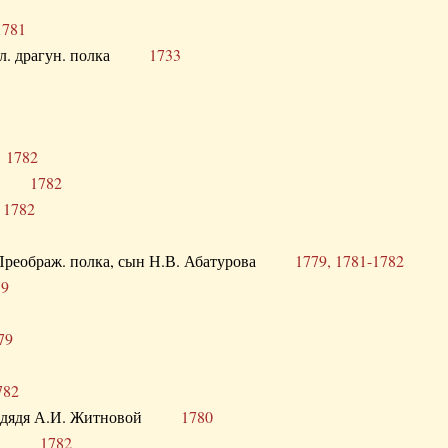
1781
опол. драгун. полка
1733
о
1782
кого
1782
а
1782
в. Преображ. полка, сын Н.В. Абатурова
1779, 1781-1782
79
79
782
од. дядя А.И. Житновой
1780
урова
1782