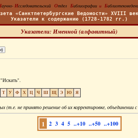
Н
И
О
Б
Б
аучно-
сследовательский
тдел
иблиографии
иблиотековеден
и
азета «Санктпетербургские Ведомости» XVIII ве
Указатели к содержанию (1728-1782 гг.)
Указатели: Именной (алфавитный)
"Искать".
Т
У
Ф
Х
Ц
Ч
Ш
Щ
Э
Ю
Я
ых (т.е. не принято решение об их корректировке, объединении с
1
2
3
4
5
..+10
..+50
..+100