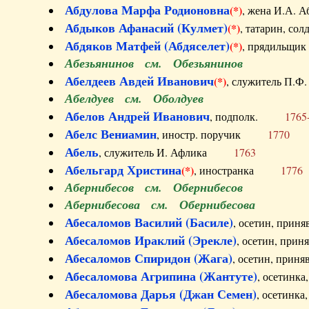
Абдулова Марфа Родионовна
(*)
, жена И.А
Абдыков Афанасий (Кулмет)
(*)
, татарин, с
Абдяков Матфей (Абдяселет)
(*)
, прядильщи
Абезьянинов см. Обезьянинов
Абелдеев Авдей Иванович
(*)
, служитель П
Абелдуев см. Оболдуев
Абелов Андрей Иванович
, подполк.
1765
Абелс Вениамин
, иностр. поручик
1770
Абель
, служитель И. Афлика
1763
Абельгард Христина
(*)
, иностранка
1776
Абернибесов см. Обернибесов
Абернибесова см. Обернибесова
Абесаломов Василий (Басиле)
, осетин, прин
Абесаломов Ираклий (Эрекле)
, осетин, при
Абесаломов Спиридон (Жага)
, осетин, прин
Абесаломова Агрипина (Жантуте)
, осетинк
Абесаломова Дарья (Джан Семен)
, осетинк