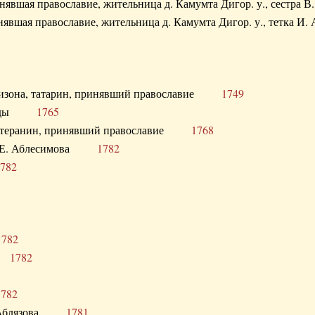
ринявшая православие, жительница д. Камумта Дигор. у., сестр
инявшая православие, жительница д. Камумта Дигор. у., тетк
арнизона, татарин, принявший православие
1749
й Орды
1765
 лютеранин, принявший православие
1768
я Н.Е. Аблесимова
1782
782
1782
та
1782
1782
С. Аблязова
1781