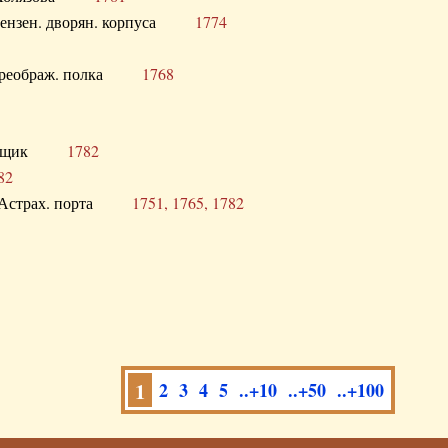
а Пензен. дворян. корпуса
1774
в. Преображ. полка
1768
помещик
1782
82
нга Астрах. порта
1751, 1765, 1782
1
2
3
4
5
..+10
..+50
..+100