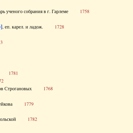
тарь ученого собрания в г. Гарлеме
1758
]
, еп. карел. и ладож.
1728
73
щик
1781
72
ронов Строгановых
1768
 Воейкова
1779
 Запольской
1782