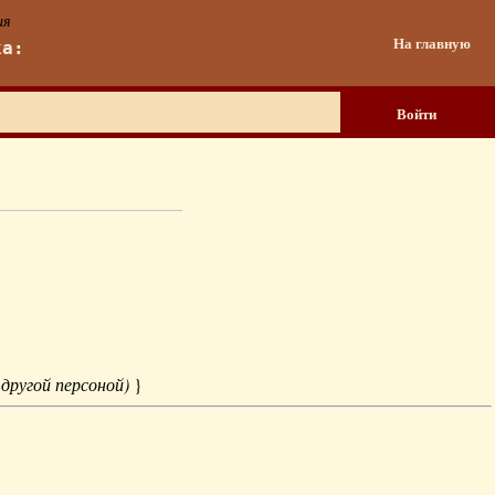
ия
На главную
ка:
Войти
 другой персоной)
}