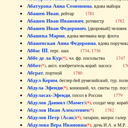
Абатурова Анна Семеновна
, вдова майо
Абашев Иван
, рейтар
1781
Абашев Иван Иванович
, ротмистр
1782
Абашев Иван Федорович
, [дворовый] чело
Абашева Мария
, вдова мичмана мор. флот
Абашевская Анна Федоровна
, вдова пор
Аббас III
, перс. шах
1734, 1736
Аббе де ла Кур
(*)
, чл. фр. посольства
1747
Аббот
(*)
, англ. изобретатель кораб. насоса
17
Абграт
, портной
1780
Абдул Керим
, беглер-бей румелийский, тур. 
Абдула Эфенди
(*)
, конюший, чл. свиты тур.
Абдуласах-Эфенди
, посол в России
1779
Абдулов Даниил (Мамет)
(*)
, солдат мор. ко
Абдулов Иван Алексеевич
(*)
1782
Абдулов Петр (Асак)
(*)
, татарин, матрос га
Абдулова Вера Ивановна
(*)
, дочь И.А. и 