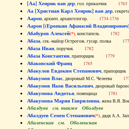
[Аа] Хенрик ван дер
, гол. приказчик
1763
Аа [Христиан Карл Хенрик] ван дер
, секре
Аарон
, архиеп. архангелогор.
1734-1736
Аарон [(Еропкин Афанасий Владимирович)
Абабуров Алексей
(*)
, констапель
1782
Абаза
, сек.-майор Острогож. гусар. полка
17
Абаза Иван
, поручик
1782
Абаза Константин
, прапорщик
1779
Абаковский Франц
1765
Абакулов Евдоким Степанович
, прапор
Абакумов Влас
, дворовый М.С. Челеева
17
Абакумов Яков Васильевич
, дворовый ба
Абакумова Авдотья
, помещица
1781
Абакумова Мария Гавриловна
, жена В.Я.
Абалдуев см. также Оболдуев
Абалдуев Семен Степанович
(*)
, дядя А.А.
Абаленская см. Оболенская