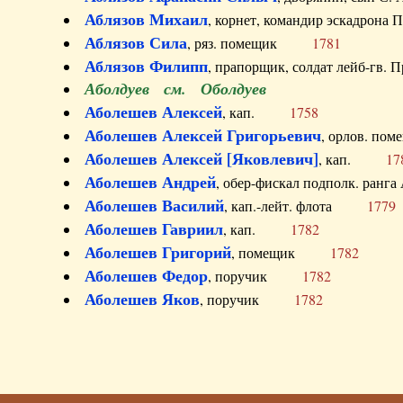
Аблязов Михаил
, корнет, командир эскадрон
Аблязов Сила
, ряз. помещик
1781
Аблязов Филипп
, прапорщик, солдат лейб-г
Аболдуев см. Оболдуев
Аболешев Алексей
, кап.
1758
Аболешев Алексей Григорьевич
, орлов. 
Аболешев Алексей [Яковлевич]
, кап.
17
Аболешев Андрей
, обер-фискал подполк. ра
Аболешев Василий
, кап.-лейт. флота
1779
Аболешев Гавриил
, кап.
1782
Аболешев Григорий
, помещик
1782
Аболешев Федор
, поручик
1782
Аболешев Яков
, поручик
1782