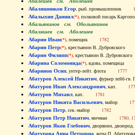
Абалешев см. Аболешев
Абалишников Егор
, рыб. промышленник
Абалыхин Даниил
(*)
, полковой писарь Карг
Абальянинов см. Обольянинов
Абаляшев см. Аболешев
Абарин Иван
(*)
, помещик
1782
Абарин Петр
(*)
, крестьянин В. Дубровског
Абарин Филипп
(*)
, крестьянин В. Дубровс
Абарина Соломонида
(*)
, вдова, помещиц
Абаринов Осип
, унтер-лейт. флота
1777
Абатуров Алексей Никитич
, фурьер лейб-г
Абатуров Иван Александрович
, кап.
17
Абатуров Михаил
, кап.
1781
Абатуров Никита Васильевич
, майор
17
Абатуров Петр
, сек.-майор
1782
Абатуров Петр Никитич
, мичман
1780, 1
Абатуров Яков Глебович
, дворянин, двоюр
Абатурова Анна Петровна
, жена П. Абат