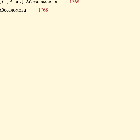
а В., С., А. и Д. Абесаломовых
1768
а И. Абесаломова
1768