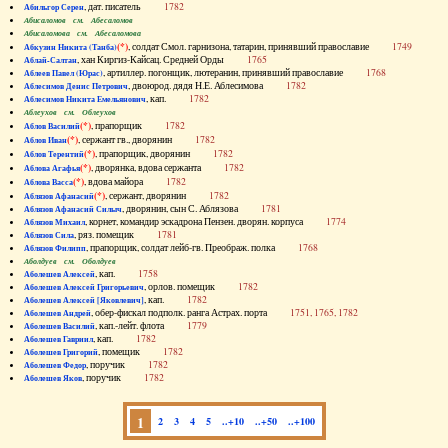
, дат. писатель
1782
Абильгор Серен
Абисаломов см. Абесаломов
Абисаломова см. Абесаломова
(*)
, солдат Смол. гарнизона, татарин, принявший православие
1749
Абкузин Никита (Танба)
, хан Киргиз-Кайсац. Средней Орды
1765
Аблай-Салтан
, артиллер. погонщик, лютеранин, принявший православие
1768
Аблеев Павел (Юрас)
, двоюрод. дядя Н.Е. Аблесимова
1782
Аблесимов Денис Петрович
, кап.
1782
Аблесимов Никита Емельянович
Аблеухов см. Облеухов
(*)
, прапорщик
1782
Аблов Василий
(*)
, сержант гв., дворянин
1782
Аблов Иван
(*)
, прапорщик, дворянин
1782
Аблов Терентий
(*)
, дворянка, вдова сержанта
1782
Аблова Агафья
(*)
, вдова майора
1782
Аблова Васса
(*)
, сержант, дворянин
1782
Аблязов Афанасий
, дворянин, сын С. Аблязова
1781
Аблязов Афанасий Силыч
, корнет, командир эскадрона Пензен. дворян. корпуса
1774
Аблязов Михаил
, ряз. помещик
1781
Аблязов Сила
, прапорщик, солдат лейб-гв. Преображ. полка
1768
Аблязов Филипп
Аболдуев см. Оболдуев
, кап.
1758
Аболешев Алексей
, орлов. помещик
1782
Аболешев Алексей Григорьевич
, кап.
1782
Аболешев Алексей [Яковлевич]
, обер-фискал подполк. ранга Астрах. порта
1751, 1765, 1782
Аболешев Андрей
, кап.-лейт. флота
1779
Аболешев Василий
, кап.
1782
Аболешев Гавриил
, помещик
1782
Аболешев Григорий
, поручик
1782
Аболешев Федор
, поручик
1782
Аболешев Яков
1
2
3
4
5
..+10
..+50
..+100