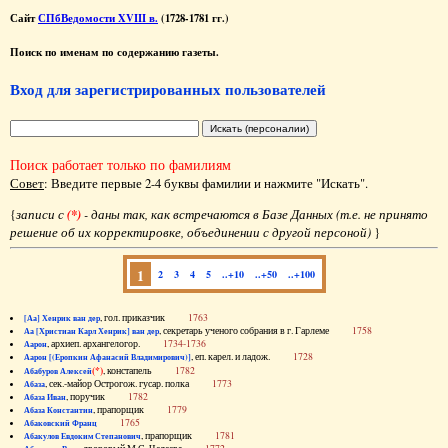
Сайт
СПбВедомости XVIII в.
(1728-1781 гг.)
Поиск по именам по содержанию газеты.
Вход для зарегистрированных пользователей
Поиск работает только по фамилиям
Совет
: Введите первые 2-4 буквы фамилии и нажмите "Искать".
{
записи с
(*)
- даны так, как встречаются в Базе Данных (т.е. не принято
решение об их корректировке, объединении с другой персоной)
}
1
2
3
4
5
..+10
..+50
..+100
, гол. приказчик
1763
[Аа] Хенрик ван дер
, секретарь ученого собрания в г. Гарлеме
1758
Аа [Христиан Карл Хенрик] ван дер
, архиеп. архангелогор.
1734-1736
Аарон
, еп. карел. и ладож.
1728
Аарон [(Еропкин Афанасий Владимирович)]
(*)
, констапель
1782
Абабуров Алексей
, сек.-майор Острогож. гусар. полка
1773
Абаза
, поручик
1782
Абаза Иван
, прапорщик
1779
Абаза Константин
1765
Абаковский Франц
, прапорщик
1781
Абакулов Евдоким Степанович