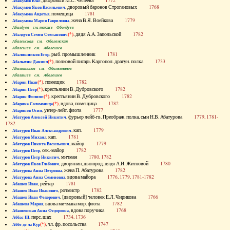
, дворовый М.С. Челеева
1772
Абакумов Влас
, дворовый баронов Строгановых
1768
Абакумов Яков Васильевич
, помещица
1781
Абакумова Авдотья
, жена В.Я. Воейкова
1779
Абакумова Мария Гавриловна
Абалдуев см. также Оболдуев
(*)
, дядя А.А. Запольской
1782
Абалдуев Семен Степанович
Абаленская см. Оболенская
Абалешев см. Аболешев
, рыб. промышленник
1781
Абалишников Егор
(*)
, полковой писарь Каргопол. драгун. полка
1733
Абалыхин Даниил
Абальянинов см. Обольянинов
Абаляшев см. Аболешев
(*)
, помещик
1782
Абарин Иван
(*)
, крестьянин В. Дубровского
1782
Абарин Петр
(*)
, крестьянин В. Дубровского
1782
Абарин Филипп
(*)
, вдова, помещица
1782
Абарина Соломонида
, унтер-лейт. флота
1777
Абаринов Осип
, фурьер лейб-гв. Преображ. полка, сын Н.В. Абатурова
1779, 1781-
Абатуров Алексей Никитич
1782
, кап.
1779
Абатуров Иван Александрович
, кап.
1781
Абатуров Михаил
, майор
1779
Абатуров Никита Васильевич
, сек.-майор
1782
Абатуров Петр
, мичман
1780, 1782
Абатуров Петр Никитич
, дворянин, двоюрод. дядя А.И. Житновой
1780
Абатуров Яков Глебович
, жена П. Абатурова
1782
Абатурова Анна Петровна
, вдова майора
1776, 1779, 1781-1782
Абатурова Анна Семеновна
, рейтар
1781
Абашев Иван
, ротмистр
1782
Абашев Иван Иванович
, [дворовый] человек Е.Л. Чирикова
1766
Абашев Иван Федорович
, вдова мичмана мор. флота
1782
Абашева Мария
, вдова поручика
1768
Абашевская Анна Федоровна
, перс. шах
1734, 1736
Аббас III
(*)
, чл. фр. посольства
1747
Аббе де ла Кур