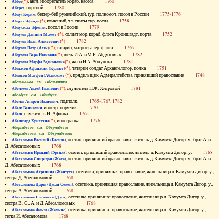
(*)
, англ. изобретатель кораб. насоса
1760
Аббот
, портной
1780
Абграт
, беглер-бей румелийский, тур. полномоч. посол в России
1775-1776
Абдул Керим
(*)
, конюший, чл. свиты тур. посла
1758
Абдула Эфенди
, посол в России
1779
Абдуласах-Эфенди
(*)
, солдат мор. кораб. флота Кронштадт. порта
1752
Абдулов Даниил (Мамет)
(*)
1782
Абдулов Иван Алексеевич
(*)
, татарин, матрос галер. флота
1746
Абдулов Петр (Асак)
(*)
, дочь И.А. и М.Р. Абдуловых
1782
Абдулова Вера Ивановна
(*)
, жена И.А. Абдулова
1782
Абдулова Марфа Родионовна
(*)
, татарин, солдат Архангелогор. полка
1751
Абдыков Афанасий (Кулмет)
(*)
, прядильщик Адмиралтейства, принявший православие
1748
Абдяков Матфей (Абдяселет)
Абезьянинов см. Обезьянинов
(*)
, служитель П.Ф. Хитровой
1781
Абелдеев Авдей Иванович
Абелдуев см. Оболдуев
, подполк.
1765-1767, 1782
Абелов Андрей Иванович
, иностр. поручик
1770
Абелс Вениамин
, служитель И. Афлика
1763
Абель
(*)
, иностранка
1776
Абельгард Христина
Абернибесов см. Обернибесов
Абернибесова см. Обернибесова
, осетин, принявший православие, житель д. Камумта Дигор. у., брат А. и
Абесаломов Василий (Басиле)
Д. Абесаломовых
1768
, осетин, принявший православие, житель д. Камумта Дигор. у.
1768
Абесаломов Ираклий (Эрекле)
, осетин, принявший православие, житель д. Камумта Дигор. у., брат А. и
Абесаломов Спиридон (Жага)
Д. Абесаломовых
1768
, осетинка, принявшая православие, жительница д. Камумта Дигор. у.,
Абесаломова Агрипина (Жантуте)
сестра Д. Абесаломовой
1768
, осетинка, принявшая православие, жительница д. Камумта Дигор. у.,
Абесаломова Дарья (Джан Семен)
сестра А. Абесаломовой
1768
, осетинка, принявшая православие, жительница д. Камумта Дигор. у.,
Абесаломова Елизавета (Дуга)
сестра В., С., А. и Д. Абесаломовых
1768
, осетинка, принявшая православие, жительница д. Камумта Дигор. у.,
Абесаломова Фекла (Жамкис)
тетка И. Абесаломова
1768