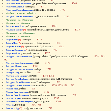
, дворовый М.С. Челеева
1772
Абакумов Влас
, дворовый баронов Строгановых
1768
Абакумов Яков Васильевич
, помещица
1781
Абакумова Авдотья
, жена В.Я. Воейкова
1779
Абакумова Мария Гавриловна
Абалдуев см. также Оболдуев
(*)
, дядя А.А. Запольской
1782
Абалдуев Семен Степанович
Абаленская см. Оболенская
Абалешев см. Аболешев
, рыб. промышленник
1781
Абалишников Егор
(*)
, полковой писарь Каргопол. драгун. полка
1733
Абалыхин Даниил
Абальянинов см. Обольянинов
Абаляшев см. Аболешев
(*)
, помещик
1782
Абарин Иван
(*)
, крестьянин В. Дубровского
1782
Абарин Петр
(*)
, крестьянин В. Дубровского
1782
Абарин Филипп
(*)
, вдова, помещица
1782
Абарина Соломонида
, унтер-лейт. флота
1777
Абаринов Осип
, фурьер лейб-гв. Преображ. полка, сын Н.В. Абатурова
1779, 1781-
Абатуров Алексей Никитич
1782
, кап.
1779
Абатуров Иван Александрович
, кап.
1781
Абатуров Михаил
, майор
1779
Абатуров Никита Васильевич
, сек.-майор
1782
Абатуров Петр
, мичман
1780, 1782
Абатуров Петр Никитич
, дворянин, двоюрод. дядя А.И. Житновой
1780
Абатуров Яков Глебович
, жена П. Абатурова
1782
Абатурова Анна Петровна
, вдова майора
1776, 1779, 1781-1782
Абатурова Анна Семеновна
, рейтар
1781
Абашев Иван
, ротмистр
1782
Абашев Иван Иванович
, [дворовый] человек Е.Л. Чирикова
1766
Абашев Иван Федорович
, вдова мичмана мор. флота
1782
Абашева Мария
, вдова поручика
1768
Абашевская Анна Федоровна
, перс. шах
1734, 1736
Аббас III
(*)
, чл. фр. посольства
1747
Аббе де ла Кур