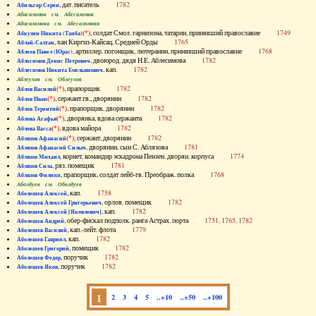
, дат. писатель
1782
Абильгор Серен
Абисаломов см. Абесаломов
Абисаломова см. Абесаломова
(*)
, солдат Смол. гарнизона, татарин, принявший православие
1749
Абкузин Никита (Танба)
, хан Киргиз-Кайсац. Средней Орды
1765
Аблай-Салтан
, артиллер. погонщик, лютеранин, принявший православие
1768
Аблеев Павел (Юрас)
, двоюрод. дядя Н.Е. Аблесимова
1782
Аблесимов Денис Петрович
, кап.
1782
Аблесимов Никита Емельянович
Аблеухов см. Облеухов
(*)
, прапорщик
1782
Аблов Василий
(*)
, сержант гв., дворянин
1782
Аблов Иван
(*)
, прапорщик, дворянин
1782
Аблов Терентий
(*)
, дворянка, вдова сержанта
1782
Аблова Агафья
(*)
, вдова майора
1782
Аблова Васса
(*)
, сержант, дворянин
1782
Аблязов Афанасий
, дворянин, сын С. Аблязова
1781
Аблязов Афанасий Силыч
, корнет, командир эскадрона Пензен. дворян. корпуса
1774
Аблязов Михаил
, ряз. помещик
1781
Аблязов Сила
, прапорщик, солдат лейб-гв. Преображ. полка
1768
Аблязов Филипп
Аболдуев см. Оболдуев
, кап.
1758
Аболешев Алексей
, орлов. помещик
1782
Аболешев Алексей Григорьевич
, кап.
1782
Аболешев Алексей [Яковлевич]
, обер-фискал подполк. ранга Астрах. порта
1751, 1765, 1782
Аболешев Андрей
, кап.-лейт. флота
1779
Аболешев Василий
, кап.
1782
Аболешев Гавриил
, помещик
1782
Аболешев Григорий
, поручик
1782
Аболешев Федор
, поручик
1782
Аболешев Яков
1
2
3
4
5
..+10
..+50
..+100