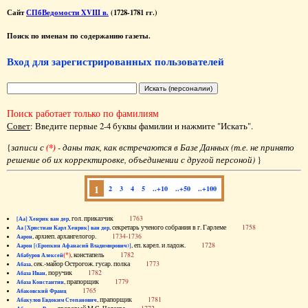
Сайт
СПбВедомости XVIII в.
(1728-1781 гг.)
Поиск по именам по содержанию газеты.
Вход для зарегистрированных пользователей
Поиск работает только по фамилиям
Совет
: Введите первые 2-4 буквы фамилии и нажмите "Искать".
{
записи с
(*)
- даны так, как встречаются в Базе Данных (т.е. не принято
решение об их корректировке, объединении с другой персоной)
}
1
2
3
4
5
..+10
..+50
..+100
, гол. приказчик
1763
[Аа] Хенрик ван дер
, секретарь ученого собрания в г. Гарлеме
1758
Аа [Христиан Карл Хенрик] ван дер
, архиеп. архангелогор.
1734-1736
Аарон
, еп. карел. и ладож.
1728
Аарон [(Еропкин Афанасий Владимирович)]
(*)
, констапель
1782
Абабуров Алексей
, сек.-майор Острогож. гусар. полка
1773
Абаза
, поручик
1782
Абаза Иван
, прапорщик
1779
Абаза Константин
1765
Абаковский Франц
, прапорщик
1781
Абакулов Евдоким Степанович