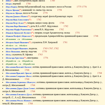
(*)
, англ. изобретатель кораб. насоса
1760
Аббот
, портной
1780
Абграт
, беглер-бей румелийский, тур. полномоч. посол в России
1775-1776
Абдул Керим
(*)
, конюший, чл. свиты тур. посла
1758
Абдула Эфенди
, посол в России
1779
Абдуласах-Эфенди
(*)
, солдат мор. кораб. флота Кронштадт. порта
1752
Абдулов Даниил (Мамет)
(*)
1782
Абдулов Иван Алексеевич
(*)
, татарин, матрос галер. флота
1746
Абдулов Петр (Асак)
(*)
, дочь И.А. и М.Р. Абдуловых
1782
Абдулова Вера Ивановна
(*)
, жена И.А. Абдулова
1782
Абдулова Марфа Родионовна
(*)
, татарин, солдат Архангелогор. полка
1751
Абдыков Афанасий (Кулмет)
(*)
, прядильщик Адмиралтейства, принявший православие
1748
Абдяков Матфей (Абдяселет)
Абезьянинов см. Обезьянинов
(*)
, служитель П.Ф. Хитровой
1781
Абелдеев Авдей Иванович
Абелдуев см. Оболдуев
, подполк.
1765-1767, 1782
Абелов Андрей Иванович
, иностр. поручик
1770
Абелс Вениамин
, служитель И. Афлика
1763
Абель
(*)
, иностранка
1776
Абельгард Христина
Абернибесов см. Обернибесов
Абернибесова см. Обернибесова
, осетин, принявший православие, житель д. Камумта Дигор. у., брат А. и
Абесаломов Василий (Басиле)
Д. Абесаломовых
1768
, осетин, принявший православие, житель д. Камумта Дигор. у.
1768
Абесаломов Ираклий (Эрекле)
, осетин, принявший православие, житель д. Камумта Дигор. у., брат А. и
Абесаломов Спиридон (Жага)
Д. Абесаломовых
1768
, осетинка, принявшая православие, жительница д. Камумта Дигор. у.,
Абесаломова Агрипина (Жантуте)
сестра Д. Абесаломовой
1768
, осетинка, принявшая православие, жительница д. Камумта Дигор. у.,
Абесаломова Дарья (Джан Семен)
сестра А. Абесаломовой
1768
, осетинка, принявшая православие, жительница д. Камумта Дигор. у.,
Абесаломова Елизавета (Дуга)
сестра В., С., А. и Д. Абесаломовых
1768
, осетинка, принявшая православие, жительница д. Камумта Дигор. у.,
Абесаломова Фекла (Жамкис)
тетка И. Абесаломова
1768