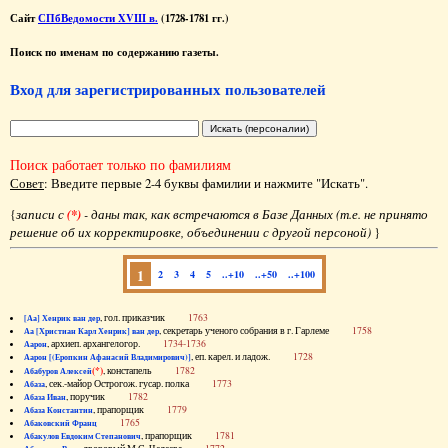
Сайт
СПбВедомости XVIII в.
(1728-1781 гг.)
Поиск по именам по содержанию газеты.
Вход для зарегистрированных пользователей
Поиск работает только по фамилиям
Совет
: Введите первые 2-4 буквы фамилии и нажмите "Искать".
{
записи с
(*)
- даны так, как встречаются в Базе Данных (т.е. не принято
решение об их корректировке, объединении с другой персоной)
}
1
2
3
4
5
..+10
..+50
..+100
, гол. приказчик
1763
[Аа] Хенрик ван дер
, секретарь ученого собрания в г. Гарлеме
1758
Аа [Христиан Карл Хенрик] ван дер
, архиеп. архангелогор.
1734-1736
Аарон
, еп. карел. и ладож.
1728
Аарон [(Еропкин Афанасий Владимирович)]
(*)
, констапель
1782
Абабуров Алексей
, сек.-майор Острогож. гусар. полка
1773
Абаза
, поручик
1782
Абаза Иван
, прапорщик
1779
Абаза Константин
1765
Абаковский Франц
, прапорщик
1781
Абакулов Евдоким Степанович