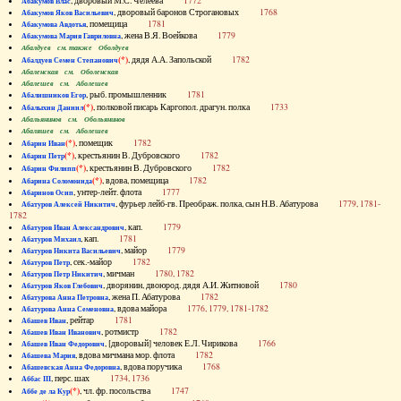
, дворовый М.С. Челеева
1772
Абакумов Влас
, дворовый баронов Строгановых
1768
Абакумов Яков Васильевич
, помещица
1781
Абакумова Авдотья
, жена В.Я. Воейкова
1779
Абакумова Мария Гавриловна
Абалдуев см. также Оболдуев
(*)
, дядя А.А. Запольской
1782
Абалдуев Семен Степанович
Абаленская см. Оболенская
Абалешев см. Аболешев
, рыб. промышленник
1781
Абалишников Егор
(*)
, полковой писарь Каргопол. драгун. полка
1733
Абалыхин Даниил
Абальянинов см. Обольянинов
Абаляшев см. Аболешев
(*)
, помещик
1782
Абарин Иван
(*)
, крестьянин В. Дубровского
1782
Абарин Петр
(*)
, крестьянин В. Дубровского
1782
Абарин Филипп
(*)
, вдова, помещица
1782
Абарина Соломонида
, унтер-лейт. флота
1777
Абаринов Осип
, фурьер лейб-гв. Преображ. полка, сын Н.В. Абатурова
1779, 1781-
Абатуров Алексей Никитич
1782
, кап.
1779
Абатуров Иван Александрович
, кап.
1781
Абатуров Михаил
, майор
1779
Абатуров Никита Васильевич
, сек.-майор
1782
Абатуров Петр
, мичман
1780, 1782
Абатуров Петр Никитич
, дворянин, двоюрод. дядя А.И. Житновой
1780
Абатуров Яков Глебович
, жена П. Абатурова
1782
Абатурова Анна Петровна
, вдова майора
1776, 1779, 1781-1782
Абатурова Анна Семеновна
, рейтар
1781
Абашев Иван
, ротмистр
1782
Абашев Иван Иванович
, [дворовый] человек Е.Л. Чирикова
1766
Абашев Иван Федорович
, вдова мичмана мор. флота
1782
Абашева Мария
, вдова поручика
1768
Абашевская Анна Федоровна
, перс. шах
1734, 1736
Аббас III
(*)
, чл. фр. посольства
1747
Аббе де ла Кур