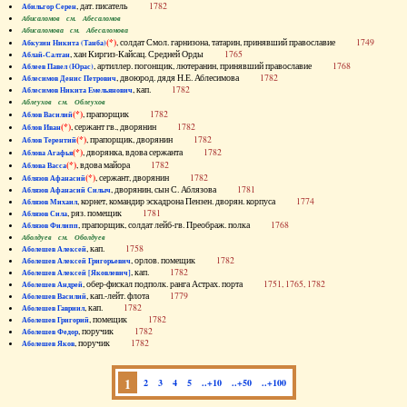
, дат. писатель
1782
Абильгор Серен
Абисаломов см. Абесаломов
Абисаломова см. Абесаломова
(*)
, солдат Смол. гарнизона, татарин, принявший православие
1749
Абкузин Никита (Танба)
, хан Киргиз-Кайсац. Средней Орды
1765
Аблай-Салтан
, артиллер. погонщик, лютеранин, принявший православие
1768
Аблеев Павел (Юрас)
, двоюрод. дядя Н.Е. Аблесимова
1782
Аблесимов Денис Петрович
, кап.
1782
Аблесимов Никита Емельянович
Аблеухов см. Облеухов
(*)
, прапорщик
1782
Аблов Василий
(*)
, сержант гв., дворянин
1782
Аблов Иван
(*)
, прапорщик, дворянин
1782
Аблов Терентий
(*)
, дворянка, вдова сержанта
1782
Аблова Агафья
(*)
, вдова майора
1782
Аблова Васса
(*)
, сержант, дворянин
1782
Аблязов Афанасий
, дворянин, сын С. Аблязова
1781
Аблязов Афанасий Силыч
, корнет, командир эскадрона Пензен. дворян. корпуса
1774
Аблязов Михаил
, ряз. помещик
1781
Аблязов Сила
, прапорщик, солдат лейб-гв. Преображ. полка
1768
Аблязов Филипп
Аболдуев см. Оболдуев
, кап.
1758
Аболешев Алексей
, орлов. помещик
1782
Аболешев Алексей Григорьевич
, кап.
1782
Аболешев Алексей [Яковлевич]
, обер-фискал подполк. ранга Астрах. порта
1751, 1765, 1782
Аболешев Андрей
, кап.-лейт. флота
1779
Аболешев Василий
, кап.
1782
Аболешев Гавриил
, помещик
1782
Аболешев Григорий
, поручик
1782
Аболешев Федор
, поручик
1782
Аболешев Яков
1
2
3
4
5
..+10
..+50
..+100