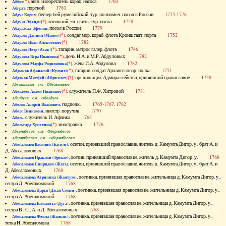
(*)
, англ. изобретатель кораб. насоса
1760
Аббот
, портной
1780
Абграт
, беглер-бей румелийский, тур. полномоч. посол в России
1775-1776
Абдул Керим
(*)
, конюший, чл. свиты тур. посла
1758
Абдула Эфенди
, посол в России
1779
Абдуласах-Эфенди
(*)
, солдат мор. кораб. флота Кронштадт. порта
1752
Абдулов Даниил (Мамет)
(*)
1782
Абдулов Иван Алексеевич
(*)
, татарин, матрос галер. флота
1746
Абдулов Петр (Асак)
(*)
, дочь И.А. и М.Р. Абдуловых
1782
Абдулова Вера Ивановна
(*)
, жена И.А. Абдулова
1782
Абдулова Марфа Родионовна
(*)
, татарин, солдат Архангелогор. полка
1751
Абдыков Афанасий (Кулмет)
(*)
, прядильщик Адмиралтейства, принявший православие
1748
Абдяков Матфей (Абдяселет)
Абезьянинов см. Обезьянинов
(*)
, служитель П.Ф. Хитровой
1781
Абелдеев Авдей Иванович
Абелдуев см. Оболдуев
, подполк.
1765-1767, 1782
Абелов Андрей Иванович
, иностр. поручик
1770
Абелс Вениамин
, служитель И. Афлика
1763
Абель
(*)
, иностранка
1776
Абельгард Христина
Абернибесов см. Обернибесов
Абернибесова см. Обернибесова
, осетин, принявший православие, житель д. Камумта Дигор. у., брат А. и
Абесаломов Василий (Басиле)
Д. Абесаломовых
1768
, осетин, принявший православие, житель д. Камумта Дигор. у.
1768
Абесаломов Ираклий (Эрекле)
, осетин, принявший православие, житель д. Камумта Дигор. у., брат А. и
Абесаломов Спиридон (Жага)
Д. Абесаломовых
1768
, осетинка, принявшая православие, жительница д. Камумта Дигор. у.,
Абесаломова Агрипина (Жантуте)
сестра Д. Абесаломовой
1768
, осетинка, принявшая православие, жительница д. Камумта Дигор. у.,
Абесаломова Дарья (Джан Семен)
сестра А. Абесаломовой
1768
, осетинка, принявшая православие, жительница д. Камумта Дигор. у.,
Абесаломова Елизавета (Дуга)
сестра В., С., А. и Д. Абесаломовых
1768
, осетинка, принявшая православие, жительница д. Камумта Дигор. у.,
Абесаломова Фекла (Жамкис)
тетка И. Абесаломова
1768