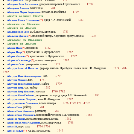
, дворовый М.С. Челеева
1772
Абакумов Влас
, дворовый баронов Строгановых
1768
Абакумов Яков Васильевич
, помещица
1781
Абакумова Авдотья
, жена В.Я. Воейкова
1779
Абакумова Мария Гавриловна
Абалдуев см. также Оболдуев
(*)
, дядя А.А. Запольской
1782
Абалдуев Семен Степанович
Абаленская см. Оболенская
Абалешев см. Аболешев
, рыб. промышленник
1781
Абалишников Егор
(*)
, полковой писарь Каргопол. драгун. полка
1733
Абалыхин Даниил
Абальянинов см. Обольянинов
Абаляшев см. Аболешев
(*)
, помещик
1782
Абарин Иван
(*)
, крестьянин В. Дубровского
1782
Абарин Петр
(*)
, крестьянин В. Дубровского
1782
Абарин Филипп
(*)
, вдова, помещица
1782
Абарина Соломонида
, унтер-лейт. флота
1777
Абаринов Осип
, фурьер лейб-гв. Преображ. полка, сын Н.В. Абатурова
1779, 1781-
Абатуров Алексей Никитич
1782
, кап.
1779
Абатуров Иван Александрович
, кап.
1781
Абатуров Михаил
, майор
1779
Абатуров Никита Васильевич
, сек.-майор
1782
Абатуров Петр
, мичман
1780, 1782
Абатуров Петр Никитич
, дворянин, двоюрод. дядя А.И. Житновой
1780
Абатуров Яков Глебович
, жена П. Абатурова
1782
Абатурова Анна Петровна
, вдова майора
1776, 1779, 1781-1782
Абатурова Анна Семеновна
, рейтар
1781
Абашев Иван
, ротмистр
1782
Абашев Иван Иванович
, [дворовый] человек Е.Л. Чирикова
1766
Абашев Иван Федорович
, вдова мичмана мор. флота
1782
Абашева Мария
, вдова поручика
1768
Абашевская Анна Федоровна
, перс. шах
1734, 1736
Аббас III
(*)
, чл. фр. посольства
1747
Аббе де ла Кур