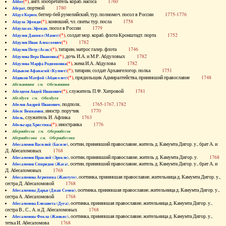
(*)
, англ. изобретатель кораб. насоса
1760
Аббот
, портной
1780
Абграт
, беглер-бей румелийский, тур. полномоч. посол в России
1775-1776
Абдул Керим
(*)
, конюший, чл. свиты тур. посла
1758
Абдула Эфенди
, посол в России
1779
Абдуласах-Эфенди
(*)
, солдат мор. кораб. флота Кронштадт. порта
1752
Абдулов Даниил (Мамет)
(*)
1782
Абдулов Иван Алексеевич
(*)
, татарин, матрос галер. флота
1746
Абдулов Петр (Асак)
(*)
, дочь И.А. и М.Р. Абдуловых
1782
Абдулова Вера Ивановна
(*)
, жена И.А. Абдулова
1782
Абдулова Марфа Родионовна
(*)
, татарин, солдат Архангелогор. полка
1751
Абдыков Афанасий (Кулмет)
(*)
, прядильщик Адмиралтейства, принявший православие
1748
Абдяков Матфей (Абдяселет)
Абезьянинов см. Обезьянинов
(*)
, служитель П.Ф. Хитровой
1781
Абелдеев Авдей Иванович
Абелдуев см. Оболдуев
, подполк.
1765-1767, 1782
Абелов Андрей Иванович
, иностр. поручик
1770
Абелс Вениамин
, служитель И. Афлика
1763
Абель
(*)
, иностранка
1776
Абельгард Христина
Абернибесов см. Обернибесов
Абернибесова см. Обернибесова
, осетин, принявший православие, житель д. Камумта Дигор. у., брат А. и
Абесаломов Василий (Басиле)
Д. Абесаломовых
1768
, осетин, принявший православие, житель д. Камумта Дигор. у.
1768
Абесаломов Ираклий (Эрекле)
, осетин, принявший православие, житель д. Камумта Дигор. у., брат А. и
Абесаломов Спиридон (Жага)
Д. Абесаломовых
1768
, осетинка, принявшая православие, жительница д. Камумта Дигор. у.,
Абесаломова Агрипина (Жантуте)
сестра Д. Абесаломовой
1768
, осетинка, принявшая православие, жительница д. Камумта Дигор. у.,
Абесаломова Дарья (Джан Семен)
сестра А. Абесаломовой
1768
, осетинка, принявшая православие, жительница д. Камумта Дигор. у.,
Абесаломова Елизавета (Дуга)
сестра В., С., А. и Д. Абесаломовых
1768
, осетинка, принявшая православие, жительница д. Камумта Дигор. у.,
Абесаломова Фекла (Жамкис)
тетка И. Абесаломова
1768