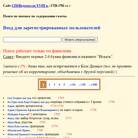
Сайт
СПбВедомости XVIII в.
(1728-1781 гг.)
Поиск по именам по содержанию газеты.
Вход для зарегистрированных пользователей
Поиск работает только по фамилиям
Совет
: Введите первые 2-4 буквы фамилии и нажмите "Искать".
{
записи с
(*)
- даны так, как встречаются в Базе Данных (т.е. не принято
решение об их корректировке, объединении с другой персоной)
}
1
2
3
4
5
..+10
..+50
..+100
, гол. приказчик
1763
[Аа] Хенрик ван дер
, секретарь ученого собрания в г. Гарлеме
1758
Аа [Христиан Карл Хенрик] ван дер
, архиеп. архангелогор.
1734-1736
Аарон
, еп. карел. и ладож.
1728
Аарон [(Еропкин Афанасий Владимирович)]
(*)
, констапель
1782
Абабуров Алексей
, сек.-майор Острогож. гусар. полка
1773
Абаза
, поручик
1782
Абаза Иван
, прапорщик
1779
Абаза Константин
1765
Абаковский Франц
, прапорщик
1781
Абакулов Евдоким Степанович