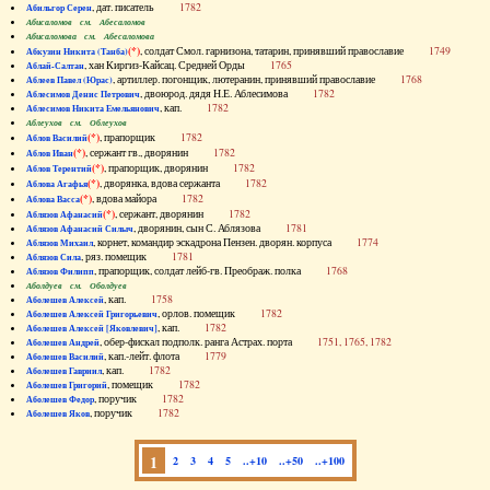
, дат. писатель
1782
Абильгор Серен
Абисаломов см. Абесаломов
Абисаломова см. Абесаломова
(*)
, солдат Смол. гарнизона, татарин, принявший православие
1749
Абкузин Никита (Танба)
, хан Киргиз-Кайсац. Средней Орды
1765
Аблай-Салтан
, артиллер. погонщик, лютеранин, принявший православие
1768
Аблеев Павел (Юрас)
, двоюрод. дядя Н.Е. Аблесимова
1782
Аблесимов Денис Петрович
, кап.
1782
Аблесимов Никита Емельянович
Аблеухов см. Облеухов
(*)
, прапорщик
1782
Аблов Василий
(*)
, сержант гв., дворянин
1782
Аблов Иван
(*)
, прапорщик, дворянин
1782
Аблов Терентий
(*)
, дворянка, вдова сержанта
1782
Аблова Агафья
(*)
, вдова майора
1782
Аблова Васса
(*)
, сержант, дворянин
1782
Аблязов Афанасий
, дворянин, сын С. Аблязова
1781
Аблязов Афанасий Силыч
, корнет, командир эскадрона Пензен. дворян. корпуса
1774
Аблязов Михаил
, ряз. помещик
1781
Аблязов Сила
, прапорщик, солдат лейб-гв. Преображ. полка
1768
Аблязов Филипп
Аболдуев см. Оболдуев
, кап.
1758
Аболешев Алексей
, орлов. помещик
1782
Аболешев Алексей Григорьевич
, кап.
1782
Аболешев Алексей [Яковлевич]
, обер-фискал подполк. ранга Астрах. порта
1751, 1765, 1782
Аболешев Андрей
, кап.-лейт. флота
1779
Аболешев Василий
, кап.
1782
Аболешев Гавриил
, помещик
1782
Аболешев Григорий
, поручик
1782
Аболешев Федор
, поручик
1782
Аболешев Яков
1
2
3
4
5
..+10
..+50
..+100