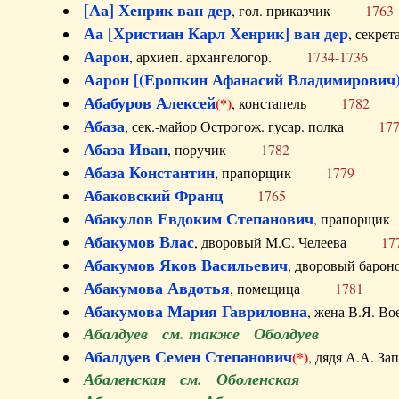
[Аа] Хенрик ван дер
, гол. приказчик
1763
Аа [Христиан Карл Хенрик] ван дер
, секре
Аарон
, архиеп. архангелогор.
1734-1736
Аарон [(Еропкин Афанасий Владимирович)
Абабуров Алексей
(*)
, констапель
1782
Абаза
, сек.-майор Острогож. гусар. полка
17
Абаза Иван
, поручик
1782
Абаза Константин
, прапорщик
1779
Абаковский Франц
1765
Абакулов Евдоким Степанович
, прапор
Абакумов Влас
, дворовый М.С. Челеева
17
Абакумов Яков Васильевич
, дворовый ба
Абакумова Авдотья
, помещица
1781
Абакумова Мария Гавриловна
, жена В.Я.
Абалдуев см. также Оболдуев
Абалдуев Семен Степанович
(*)
, дядя А.А.
Абаленская см. Оболенская