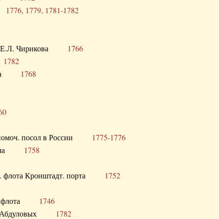
ра
1776, 1779, 1781-1782
век Е.Л. Чирикова
1766
а
1782
учика
1768
60
полномоч. посол в России
1775-1776
 посла
1758
раб. флота Кронштадт. порта
1752
лер. флота
1746
М.Р. Абдуловых
1782