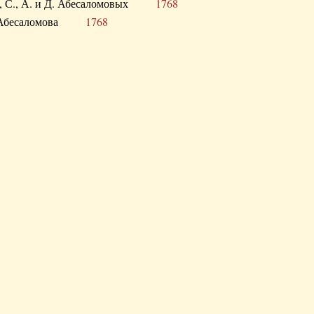
а В., С., А. и Д. Абесаломовых
1768
а И. Абесаломова
1768