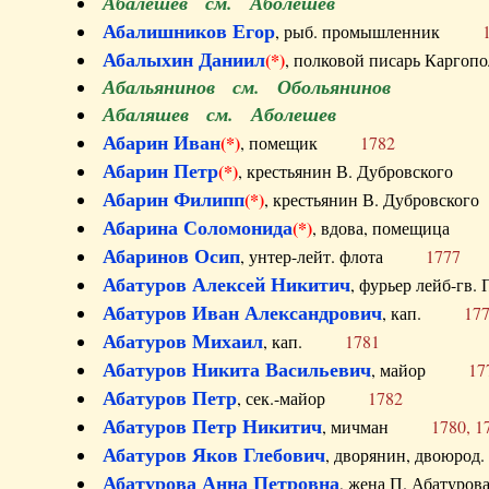
Абалешев см. Аболешев
Абалишников Егор
, рыб. промышленник
Абалыхин Даниил
(*)
, полковой писарь Карг
Абальянинов см. Обольянинов
Абаляшев см. Аболешев
Абарин Иван
(*)
, помещик
1782
Абарин Петр
(*)
, крестьянин В. Дубровског
Абарин Филипп
(*)
, крестьянин В. Дубровс
Абарина Соломонида
(*)
, вдова, помещиц
Абаринов Осип
, унтер-лейт. флота
1777
Абатуров Алексей Никитич
, фурьер лейб-г
Абатуров Иван Александрович
, кап.
17
Абатуров Михаил
, кап.
1781
Абатуров Никита Васильевич
, майор
17
Абатуров Петр
, сек.-майор
1782
Абатуров Петр Никитич
, мичман
1780, 1
Абатуров Яков Глебович
, дворянин, двоюр
Абатурова Анна Петровна
, жена П. Абат