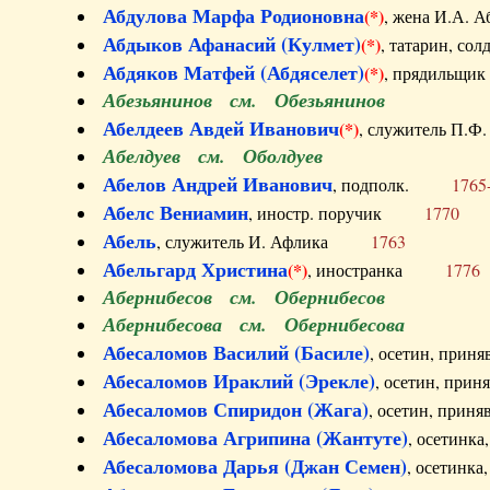
Абдулова Марфа Родионовна
(*)
, жена И.А
Абдыков Афанасий (Кулмет)
(*)
, татарин, с
Абдяков Матфей (Абдяселет)
(*)
, прядильщи
Абезьянинов см. Обезьянинов
Абелдеев Авдей Иванович
(*)
, служитель П
Абелдуев см. Оболдуев
Абелов Андрей Иванович
, подполк.
1765
Абелс Вениамин
, иностр. поручик
1770
Абель
, служитель И. Афлика
1763
Абельгард Христина
(*)
, иностранка
1776
Абернибесов см. Обернибесов
Абернибесова см. Обернибесова
Абесаломов Василий (Басиле)
, осетин, прин
Абесаломов Ираклий (Эрекле)
, осетин, при
Абесаломов Спиридон (Жага)
, осетин, прин
Абесаломова Агрипина (Жантуте)
, осетинк
Абесаломова Дарья (Джан Семен)
, осетинк