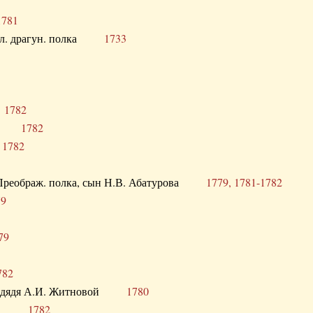
1781
опол. драгун. полка
1733
о
1782
кого
1782
а
1782
в. Преображ. полка, сын Н.В. Абатурова
1779, 1781-1782
79
79
782
од. дядя А.И. Житновой
1780
урова
1782