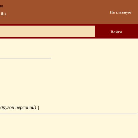
ия
На главную
ка:
Войти
 другой персоной)
}