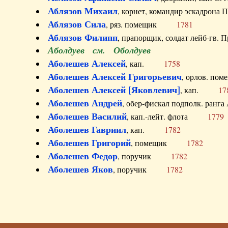
Аблязов Михаил
, корнет, командир эскадрон
Аблязов Сила
, ряз. помещик
1781
Аблязов Филипп
, прапорщик, солдат лейб-г
Аболдуев см. Оболдуев
Аболешев Алексей
, кап.
1758
Аболешев Алексей Григорьевич
, орлов. 
Аболешев Алексей [Яковлевич]
, кап.
17
Аболешев Андрей
, обер-фискал подполк. ра
Аболешев Василий
, кап.-лейт. флота
1779
Аболешев Гавриил
, кап.
1782
Аболешев Григорий
, помещик
1782
Аболешев Федор
, поручик
1782
Аболешев Яков
, поручик
1782