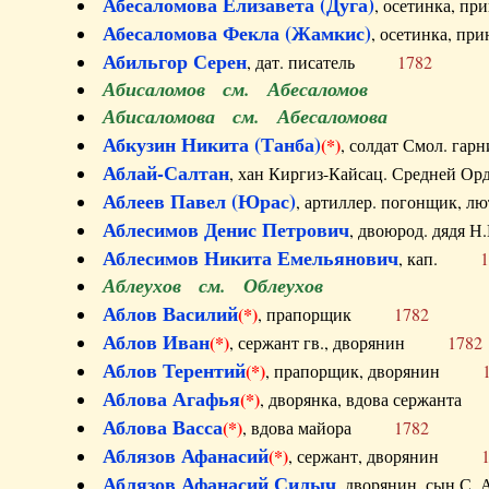
Абесаломова Елизавета (Дуга)
, осетинка, п
Абесаломова Фекла (Жамкис)
, осетинка, пр
Абильгор Серен
, дат. писатель
1782
Абисаломов см. Абесаломов
Абисаломова см. Абесаломова
Абкузин Никита (Танба)
(*)
, солдат Смол. г
Аблай-Салтан
, хан Киргиз-Кайсац. Средне
Аблеев Павел (Юрас)
, артиллер. погонщик,
Аблесимов Денис Петрович
, двоюрод. дяд
Аблесимов Никита Емельянович
, кап.
1
Аблеухов см. Облеухов
Аблов Василий
(*)
, прапорщик
1782
Аблов Иван
(*)
, сержант гв., дворянин
1782
Аблов Терентий
(*)
, прапорщик, дворянин
Аблова Агафья
(*)
, дворянка, вдова сержан
Аблова Васса
(*)
, вдова майора
1782
Аблязов Афанасий
(*)
, сержант, дворянин
Аблязов Афанасий Силыч
, дворянин, сын 