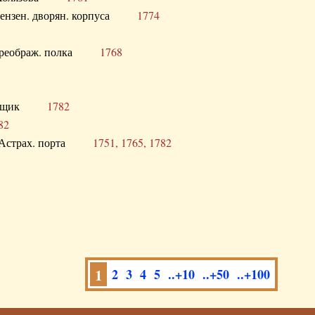
а Пензен. дворян. корпуса
1774
в. Преображ. полка
1768
помещик
1782
82
нга Астрах. порта
1751, 1765, 1782
1
2
3
4
5
..+10
..+50
..+100