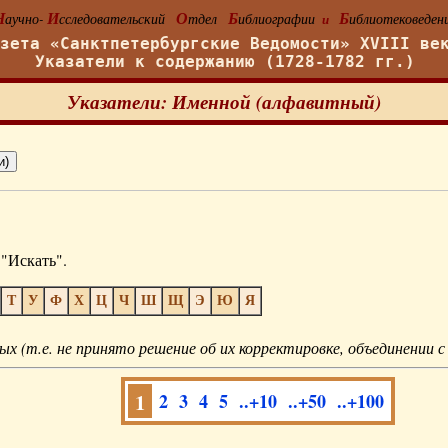
Н
И
О
Б
Б
аучно-
сследовательский
тдел
иблиографии
иблиотековеден
и
азета «Санктпетербургские Ведомости» XVIII ве
Указатели к содержанию (1728-1782 гг.)
Указатели: Именной (алфавитный)
"Искать".
Т
У
Ф
Х
Ц
Ч
Ш
Щ
Э
Ю
Я
ых (т.е. не принято решение об их корректировке, объединении с
1
2
3
4
5
..+10
..+50
..+100