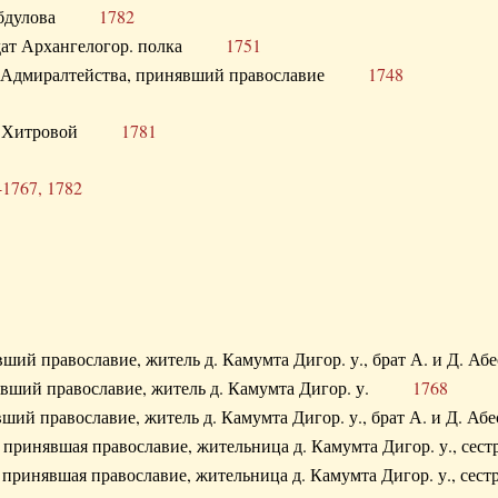
. Абдулова
1782
олдат Архангелогор. полка
1751
к Адмиралтейства, принявший православие
1748
.Ф. Хитровой
1781
-1767, 1782
явший православие, житель д. Камумта Дигор. у., брат А. и 
нявший православие, житель д. Камумта Дигор. у.
1768
явший православие, житель д. Камумта Дигор. у., брат А. и 
а, принявшая православие, жительница д. Камумта Дигор. у.,
а, принявшая православие, жительница д. Камумта Дигор. у.,