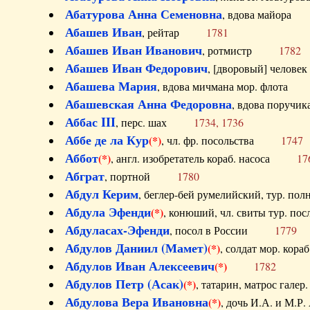
Абатурова Анна Семеновна
, вдова майо
Абашев Иван
, рейтар
1781
Абашев Иван Иванович
, ротмистр
1782
Абашев Иван Федорович
, [дворовый] чело
Абашева Мария
, вдова мичмана мор. флот
Абашевская Анна Федоровна
, вдова пор
Аббас III
, перс. шах
1734, 1736
Аббе де ла Кур
(*)
, чл. фр. посольства
1747
Аббот
(*)
, англ. изобретатель кораб. насоса
17
Абграт
, портной
1780
Абдул Керим
, беглер-бей румелийский, тур. 
Абдула Эфенди
(*)
, конюший, чл. свиты тур.
Абдуласах-Эфенди
, посол в России
1779
Абдулов Даниил (Мамет)
(*)
, солдат мор. ко
Абдулов Иван Алексеевич
(*)
1782
Абдулов Петр (Асак)
(*)
, татарин, матрос га
Абдулова Вера Ивановна
(*)
, дочь И.А. и 