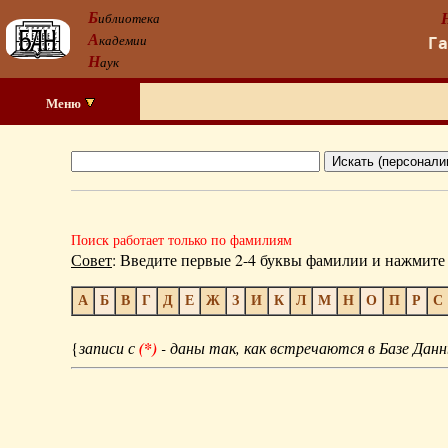
Б
иблиотека
А
кадемии
Г
Н
аук
Меню
Поиск работает только по фамилиям
Совет
: Введите первые 2-4 буквы фамилии и нажмите 
А
Б
В
Г
Д
Е
Ж
З
И
К
Л
М
Н
О
П
Р
С
{
записи с
(*)
- даны так, как встречаются в Базе Данн