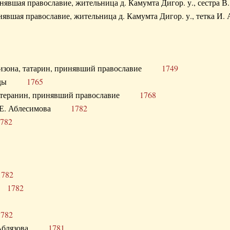
ринявшая православие, жительница д. Камумта Дигор. у., сестр
инявшая православие, жительница д. Камумта Дигор. у., тетк
арнизона, татарин, принявший православие
1749
й Орды
1765
 лютеранин, принявший православие
1768
я Н.Е. Аблесимова
1782
782
1782
та
1782
1782
С. Аблязова
1781