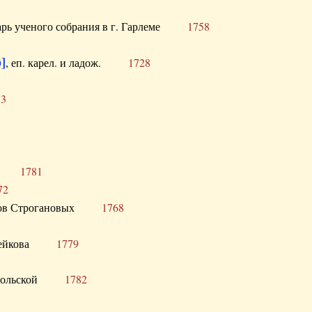
тарь ученого собрания в г. Гарлеме
1758
]
, еп. карел. и ладож.
1728
73
щик
1781
72
ронов Строгановых
1768
 Воейкова
1779
 Запольской
1782