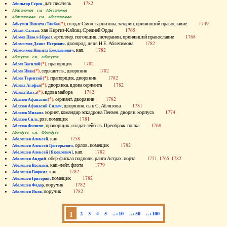
, дат. писатель
1782
Абильгор Серен
Абисаломов см. Абесаломов
Абисаломова см. Абесаломова
(*)
, солдат Смол. гарнизона, татарин, принявший православие
1749
Абкузин Никита (Танба)
, хан Киргиз-Кайсац. Средней Орды
1765
Аблай-Салтан
, артиллер. погонщик, лютеранин, принявший православие
1768
Аблеев Павел (Юрас)
, двоюрод. дядя Н.Е. Аблесимова
1782
Аблесимов Денис Петрович
, кап.
1782
Аблесимов Никита Емельянович
Аблеухов см. Облеухов
(*)
, прапорщик
1782
Аблов Василий
(*)
, сержант гв., дворянин
1782
Аблов Иван
(*)
, прапорщик, дворянин
1782
Аблов Терентий
(*)
, дворянка, вдова сержанта
1782
Аблова Агафья
(*)
, вдова майора
1782
Аблова Васса
(*)
, сержант, дворянин
1782
Аблязов Афанасий
, дворянин, сын С. Аблязова
1781
Аблязов Афанасий Силыч
, корнет, командир эскадрона Пензен. дворян. корпуса
1774
Аблязов Михаил
, ряз. помещик
1781
Аблязов Сила
, прапорщик, солдат лейб-гв. Преображ. полка
1768
Аблязов Филипп
Аболдуев см. Оболдуев
, кап.
1758
Аболешев Алексей
, орлов. помещик
1782
Аболешев Алексей Григорьевич
, кап.
1782
Аболешев Алексей [Яковлевич]
, обер-фискал подполк. ранга Астрах. порта
1751, 1765, 1782
Аболешев Андрей
, кап.-лейт. флота
1779
Аболешев Василий
, кап.
1782
Аболешев Гавриил
, помещик
1782
Аболешев Григорий
, поручик
1782
Аболешев Федор
, поручик
1782
Аболешев Яков
1
2
3
4
5
..+10
..+50
..+100