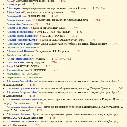
(*)
, англ. изобретатель кораб. насоса
1760
Аббот
, портной
1780
Абграт
, беглер-бей румелийский, тур. полномоч. посол в России
1775-1776
Абдул Керим
(*)
, конюший, чл. свиты тур. посла
1758
Абдула Эфенди
, посол в России
1779
Абдуласах-Эфенди
(*)
, солдат мор. кораб. флота Кронштадт. порта
1752
Абдулов Даниил (Мамет)
(*)
1782
Абдулов Иван Алексеевич
(*)
, татарин, матрос галер. флота
1746
Абдулов Петр (Асак)
(*)
, дочь И.А. и М.Р. Абдуловых
1782
Абдулова Вера Ивановна
(*)
, жена И.А. Абдулова
1782
Абдулова Марфа Родионовна
(*)
, татарин, солдат Архангелогор. полка
1751
Абдыков Афанасий (Кулмет)
(*)
, прядильщик Адмиралтейства, принявший православие
1748
Абдяков Матфей (Абдяселет)
Абезьянинов см. Обезьянинов
(*)
, служитель П.Ф. Хитровой
1781
Абелдеев Авдей Иванович
Абелдуев см. Оболдуев
, подполк.
1765-1767, 1782
Абелов Андрей Иванович
, иностр. поручик
1770
Абелс Вениамин
, служитель И. Афлика
1763
Абель
(*)
, иностранка
1776
Абельгард Христина
Абернибесов см. Обернибесов
Абернибесова см. Обернибесова
, осетин, принявший православие, житель д. Камумта Дигор. у., брат А. и
Абесаломов Василий (Басиле)
Д. Абесаломовых
1768
, осетин, принявший православие, житель д. Камумта Дигор. у.
1768
Абесаломов Ираклий (Эрекле)
, осетин, принявший православие, житель д. Камумта Дигор. у., брат А. и
Абесаломов Спиридон (Жага)
Д. Абесаломовых
1768
, осетинка, принявшая православие, жительница д. Камумта Дигор. у.,
Абесаломова Агрипина (Жантуте)
сестра Д. Абесаломовой
1768
, осетинка, принявшая православие, жительница д. Камумта Дигор. у.,
Абесаломова Дарья (Джан Семен)
сестра А. Абесаломовой
1768
, осетинка, принявшая православие, жительница д. Камумта Дигор. у.,
Абесаломова Елизавета (Дуга)
сестра В., С., А. и Д. Абесаломовых
1768
, осетинка, принявшая православие, жительница д. Камумта Дигор. у.,
Абесаломова Фекла (Жамкис)
тетка И. Абесаломова
1768