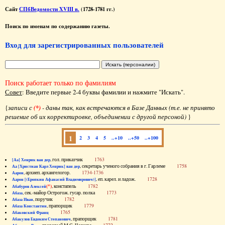
Сайт
СПбВедомости XVIII в.
(1728-1781 гг.)
Поиск по именам по содержанию газеты.
Вход для зарегистрированных пользователей
Поиск работает только по фамилиям
Совет
: Введите первые 2-4 буквы фамилии и нажмите "Искать".
{
записи с
(*)
- даны так, как встречаются в Базе Данных (т.е. не принято
решение об их корректировке, объединении с другой персоной)
}
1
2
3
4
5
..+10
..+50
..+100
, гол. приказчик
1763
[Аа] Хенрик ван дер
, секретарь ученого собрания в г. Гарлеме
1758
Аа [Христиан Карл Хенрик] ван дер
, архиеп. архангелогор.
1734-1736
Аарон
, еп. карел. и ладож.
1728
Аарон [(Еропкин Афанасий Владимирович)]
(*)
, констапель
1782
Абабуров Алексей
, сек.-майор Острогож. гусар. полка
1773
Абаза
, поручик
1782
Абаза Иван
, прапорщик
1779
Абаза Константин
1765
Абаковский Франц
, прапорщик
1781
Абакулов Евдоким Степанович