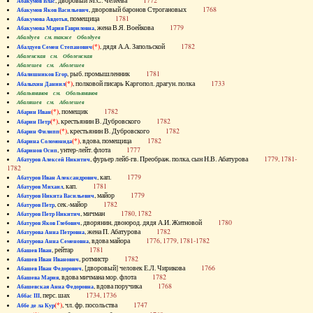
, дворовый М.С. Челеева
1772
Абакумов Влас
, дворовый баронов Строгановых
1768
Абакумов Яков Васильевич
, помещица
1781
Абакумова Авдотья
, жена В.Я. Воейкова
1779
Абакумова Мария Гавриловна
Абалдуев см. также Оболдуев
(*)
, дядя А.А. Запольской
1782
Абалдуев Семен Степанович
Абаленская см. Оболенская
Абалешев см. Аболешев
, рыб. промышленник
1781
Абалишников Егор
(*)
, полковой писарь Каргопол. драгун. полка
1733
Абалыхин Даниил
Абальянинов см. Обольянинов
Абаляшев см. Аболешев
(*)
, помещик
1782
Абарин Иван
(*)
, крестьянин В. Дубровского
1782
Абарин Петр
(*)
, крестьянин В. Дубровского
1782
Абарин Филипп
(*)
, вдова, помещица
1782
Абарина Соломонида
, унтер-лейт. флота
1777
Абаринов Осип
, фурьер лейб-гв. Преображ. полка, сын Н.В. Абатурова
1779, 1781-
Абатуров Алексей Никитич
1782
, кап.
1779
Абатуров Иван Александрович
, кап.
1781
Абатуров Михаил
, майор
1779
Абатуров Никита Васильевич
, сек.-майор
1782
Абатуров Петр
, мичман
1780, 1782
Абатуров Петр Никитич
, дворянин, двоюрод. дядя А.И. Житновой
1780
Абатуров Яков Глебович
, жена П. Абатурова
1782
Абатурова Анна Петровна
, вдова майора
1776, 1779, 1781-1782
Абатурова Анна Семеновна
, рейтар
1781
Абашев Иван
, ротмистр
1782
Абашев Иван Иванович
, [дворовый] человек Е.Л. Чирикова
1766
Абашев Иван Федорович
, вдова мичмана мор. флота
1782
Абашева Мария
, вдова поручика
1768
Абашевская Анна Федоровна
, перс. шах
1734, 1736
Аббас III
(*)
, чл. фр. посольства
1747
Аббе де ла Кур