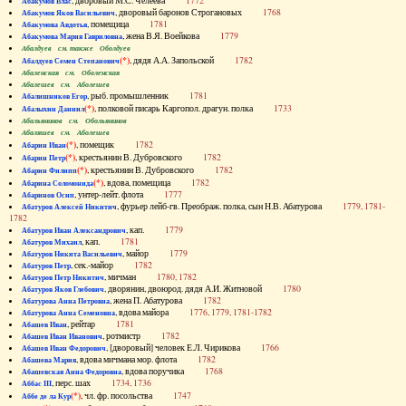
, дворовый М.С. Челеева
1772
Абакумов Влас
, дворовый баронов Строгановых
1768
Абакумов Яков Васильевич
, помещица
1781
Абакумова Авдотья
, жена В.Я. Воейкова
1779
Абакумова Мария Гавриловна
Абалдуев см. также Оболдуев
(*)
, дядя А.А. Запольской
1782
Абалдуев Семен Степанович
Абаленская см. Оболенская
Абалешев см. Аболешев
, рыб. промышленник
1781
Абалишников Егор
(*)
, полковой писарь Каргопол. драгун. полка
1733
Абалыхин Даниил
Абальянинов см. Обольянинов
Абаляшев см. Аболешев
(*)
, помещик
1782
Абарин Иван
(*)
, крестьянин В. Дубровского
1782
Абарин Петр
(*)
, крестьянин В. Дубровского
1782
Абарин Филипп
(*)
, вдова, помещица
1782
Абарина Соломонида
, унтер-лейт. флота
1777
Абаринов Осип
, фурьер лейб-гв. Преображ. полка, сын Н.В. Абатурова
1779, 1781-
Абатуров Алексей Никитич
1782
, кап.
1779
Абатуров Иван Александрович
, кап.
1781
Абатуров Михаил
, майор
1779
Абатуров Никита Васильевич
, сек.-майор
1782
Абатуров Петр
, мичман
1780, 1782
Абатуров Петр Никитич
, дворянин, двоюрод. дядя А.И. Житновой
1780
Абатуров Яков Глебович
, жена П. Абатурова
1782
Абатурова Анна Петровна
, вдова майора
1776, 1779, 1781-1782
Абатурова Анна Семеновна
, рейтар
1781
Абашев Иван
, ротмистр
1782
Абашев Иван Иванович
, [дворовый] человек Е.Л. Чирикова
1766
Абашев Иван Федорович
, вдова мичмана мор. флота
1782
Абашева Мария
, вдова поручика
1768
Абашевская Анна Федоровна
, перс. шах
1734, 1736
Аббас III
(*)
, чл. фр. посольства
1747
Аббе де ла Кур