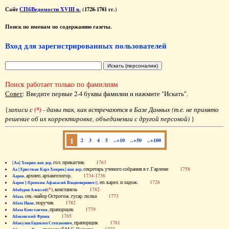
Сайт
СПбВедомости XVIII в.
(1728-1781 гг.)
Поиск по именам по содержанию газеты.
Вход для зарегистрированных пользователей
Поиск работает только по фамилиям
Совет
: Введите первые 2-4 буквы фамилии и нажмите "Искать".
{
записи с
(*)
- даны так, как встречаются в Базе Данных (т.е. не принято
решение об их корректировке, объединении с другой персоной)
}
1
2
3
4
5
..+10
..+50
..+100
, гол. приказчик
1763
[Аа] Хенрик ван дер
, секретарь ученого собрания в г. Гарлеме
1758
Аа [Христиан Карл Хенрик] ван дер
, архиеп. архангелогор.
1734-1736
Аарон
, еп. карел. и ладож.
1728
Аарон [(Еропкин Афанасий Владимирович)]
(*)
, констапель
1782
Абабуров Алексей
, сек.-майор Острогож. гусар. полка
1773
Абаза
, поручик
1782
Абаза Иван
, прапорщик
1779
Абаза Константин
1765
Абаковский Франц
, прапорщик
1781
Абакулов Евдоким Степанович