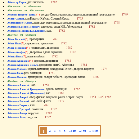
, дат. писатель
1782
Абильгор Серен
Абисаломов см. Абесаломов
Абисаломова см. Абесаломова
(*)
, солдат Смол. гарнизона, татарин, принявший православие
1749
Абкузин Никита (Танба)
, хан Киргиз-Кайсац. Средней Орды
1765
Аблай-Салтан
, артиллер. погонщик, лютеранин, принявший православие
1768
Аблеев Павел (Юрас)
, двоюрод. дядя Н.Е. Аблесимова
1782
Аблесимов Денис Петрович
, кап.
1782
Аблесимов Никита Емельянович
Аблеухов см. Облеухов
(*)
, прапорщик
1782
Аблов Василий
(*)
, сержант гв., дворянин
1782
Аблов Иван
(*)
, прапорщик, дворянин
1782
Аблов Терентий
(*)
, дворянка, вдова сержанта
1782
Аблова Агафья
(*)
, вдова майора
1782
Аблова Васса
(*)
, сержант, дворянин
1782
Аблязов Афанасий
, дворянин, сын С. Аблязова
1781
Аблязов Афанасий Силыч
, корнет, командир эскадрона Пензен. дворян. корпуса
1774
Аблязов Михаил
, ряз. помещик
1781
Аблязов Сила
, прапорщик, солдат лейб-гв. Преображ. полка
1768
Аблязов Филипп
Аболдуев см. Оболдуев
, кап.
1758
Аболешев Алексей
, орлов. помещик
1782
Аболешев Алексей Григорьевич
, кап.
1782
Аболешев Алексей [Яковлевич]
, обер-фискал подполк. ранга Астрах. порта
1751, 1765, 1782
Аболешев Андрей
, кап.-лейт. флота
1779
Аболешев Василий
, кап.
1782
Аболешев Гавриил
, помещик
1782
Аболешев Григорий
, поручик
1782
Аболешев Федор
, поручик
1782
Аболешев Яков
1
2
3
4
5
..+10
..+50
..+100