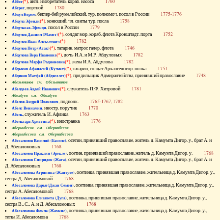
(*)
, англ. изобретатель кораб. насоса
1760
Аббот
, портной
1780
Абграт
, беглер-бей румелийский, тур. полномоч. посол в России
1775-1776
Абдул Керим
(*)
, конюший, чл. свиты тур. посла
1758
Абдула Эфенди
, посол в России
1779
Абдуласах-Эфенди
(*)
, солдат мор. кораб. флота Кронштадт. порта
1752
Абдулов Даниил (Мамет)
(*)
1782
Абдулов Иван Алексеевич
(*)
, татарин, матрос галер. флота
1746
Абдулов Петр (Асак)
(*)
, дочь И.А. и М.Р. Абдуловых
1782
Абдулова Вера Ивановна
(*)
, жена И.А. Абдулова
1782
Абдулова Марфа Родионовна
(*)
, татарин, солдат Архангелогор. полка
1751
Абдыков Афанасий (Кулмет)
(*)
, прядильщик Адмиралтейства, принявший православие
1748
Абдяков Матфей (Абдяселет)
Абезьянинов см. Обезьянинов
(*)
, служитель П.Ф. Хитровой
1781
Абелдеев Авдей Иванович
Абелдуев см. Оболдуев
, подполк.
1765-1767, 1782
Абелов Андрей Иванович
, иностр. поручик
1770
Абелс Вениамин
, служитель И. Афлика
1763
Абель
(*)
, иностранка
1776
Абельгард Христина
Абернибесов см. Обернибесов
Абернибесова см. Обернибесова
, осетин, принявший православие, житель д. Камумта Дигор. у., брат А. и
Абесаломов Василий (Басиле)
Д. Абесаломовых
1768
, осетин, принявший православие, житель д. Камумта Дигор. у.
1768
Абесаломов Ираклий (Эрекле)
, осетин, принявший православие, житель д. Камумта Дигор. у., брат А. и
Абесаломов Спиридон (Жага)
Д. Абесаломовых
1768
, осетинка, принявшая православие, жительница д. Камумта Дигор. у.,
Абесаломова Агрипина (Жантуте)
сестра Д. Абесаломовой
1768
, осетинка, принявшая православие, жительница д. Камумта Дигор. у.,
Абесаломова Дарья (Джан Семен)
сестра А. Абесаломовой
1768
, осетинка, принявшая православие, жительница д. Камумта Дигор. у.,
Абесаломова Елизавета (Дуга)
сестра В., С., А. и Д. Абесаломовых
1768
, осетинка, принявшая православие, жительница д. Камумта Дигор. у.,
Абесаломова Фекла (Жамкис)
тетка И. Абесаломова
1768