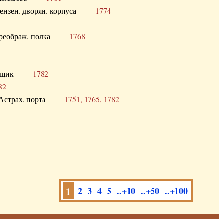
а Пензен. дворян. корпуса
1774
в. Преображ. полка
1768
помещик
1782
82
нга Астрах. порта
1751, 1765, 1782
1
2
3
4
5
..+10
..+50
..+100