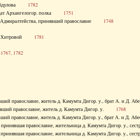
. Абдулова
1782
олдат Архангелогор. полка
1751
к Адмиралтейства, принявший православие
1748
.Ф. Хитровой
1781
-1767, 1782
явший православие, житель д. Камумта Дигор. у., брат А. и 
нявший православие, житель д. Камумта Дигор. у.
1768
явший православие, житель д. Камумта Дигор. у., брат А. и 
а, принявшая православие, жительница д. Камумта Дигор. у.,
а, принявшая православие, жительница д. Камумта Дигор. у.,