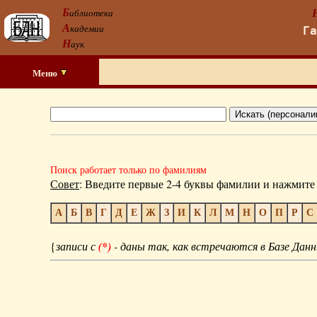
Б
иблиотека
А
кадемии
Г
Н
аук
Меню
Поиск работает только по фамилиям
Совет
: Введите первые 2-4 буквы фамилии и нажмите 
А
Б
В
Г
Д
Е
Ж
З
И
К
Л
М
Н
О
П
Р
С
{
записи с
(*)
- даны так, как встречаются в Базе Данн