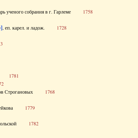
тарь ученого собрания в г. Гарлеме
1758
]
, еп. карел. и ладож.
1728
73
щик
1781
72
ронов Строгановых
1768
 Воейкова
1779
 Запольской
1782