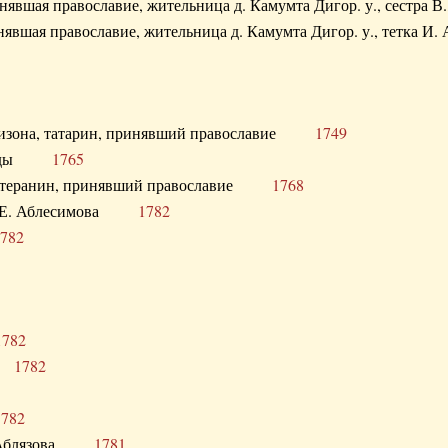
ринявшая православие, жительница д. Камумта Дигор. у., сестр
инявшая православие, жительница д. Камумта Дигор. у., тетк
арнизона, татарин, принявший православие
1749
й Орды
1765
 лютеранин, принявший православие
1768
я Н.Е. Аблесимова
1782
782
1782
та
1782
1782
С. Аблязова
1781