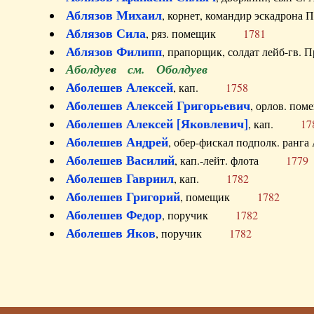
Аблязов Михаил
, корнет, командир эскадрон
Аблязов Сила
, ряз. помещик
1781
Аблязов Филипп
, прапорщик, солдат лейб-г
Аболдуев см. Оболдуев
Аболешев Алексей
, кап.
1758
Аболешев Алексей Григорьевич
, орлов. 
Аболешев Алексей [Яковлевич]
, кап.
17
Аболешев Андрей
, обер-фискал подполк. ра
Аболешев Василий
, кап.-лейт. флота
1779
Аболешев Гавриил
, кап.
1782
Аболешев Григорий
, помещик
1782
Аболешев Федор
, поручик
1782
Аболешев Яков
, поручик
1782