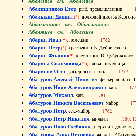
Абалешев см. Аболешев
Абалишников Егор
, рыб. промышленник
Абалыхин Даниил
(*)
, полковой писарь Карг
Абальянинов см. Обольянинов
Абаляшев см. Аболешев
Абарин Иван
(*)
, помещик
1782
Абарин Петр
(*)
, крестьянин В. Дубровског
Абарин Филипп
(*)
, крестьянин В. Дубровс
Абарина Соломонида
(*)
, вдова, помещиц
Абаринов Осип
, унтер-лейт. флота
1777
Абатуров Алексей Никитич
, фурьер лейб-г
Абатуров Иван Александрович
, кап.
17
Абатуров Михаил
, кап.
1781
Абатуров Никита Васильевич
, майор
17
Абатуров Петр
, сек.-майор
1782
Абатуров Петр Никитич
, мичман
1780, 1
Абатуров Яков Глебович
, дворянин, двоюр
Абатурова Анна Петровна
, жена П. Абат