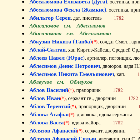
Абесаломова Елизавета (Дуга)
, осетинка, п
Абесаломова Фекла (Жамкис)
, осетинка, пр
Абильгор Серен
, дат. писатель
1782
Абисаломов см. Абесаломов
Абисаломова см. Абесаломова
Абкузин Никита (Танба)
(*)
, солдат Смол. г
Аблай-Салтан
, хан Киргиз-Кайсац. Средне
Аблеев Павел (Юрас)
, артиллер. погонщик,
Аблесимов Денис Петрович
, двоюрод. дяд
Аблесимов Никита Емельянович
, кап.
1
Аблеухов см. Облеухов
Аблов Василий
(*)
, прапорщик
1782
Аблов Иван
(*)
, сержант гв., дворянин
1782
Аблов Терентий
(*)
, прапорщик, дворянин
Аблова Агафья
(*)
, дворянка, вдова сержан
Аблова Васса
(*)
, вдова майора
1782
Аблязов Афанасий
(*)
, сержант, дворянин
Аблязов Афанасий Силыч
, дворянин, сын 