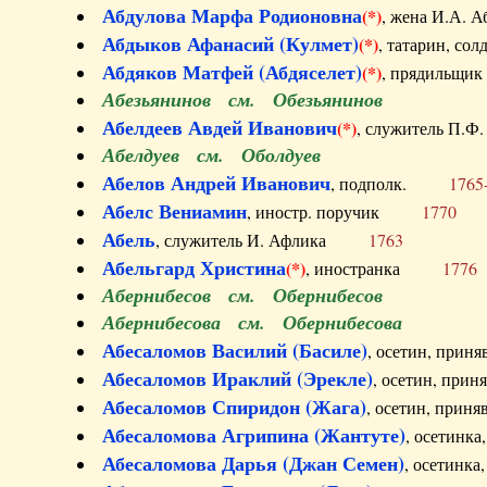
Абдулова Марфа Родионовна
(*)
, жена И.А
Абдыков Афанасий (Кулмет)
(*)
, татарин, с
Абдяков Матфей (Абдяселет)
(*)
, прядильщи
Абезьянинов см. Обезьянинов
Абелдеев Авдей Иванович
(*)
, служитель П
Абелдуев см. Оболдуев
Абелов Андрей Иванович
, подполк.
1765
Абелс Вениамин
, иностр. поручик
1770
Абель
, служитель И. Афлика
1763
Абельгард Христина
(*)
, иностранка
1776
Абернибесов см. Обернибесов
Абернибесова см. Обернибесова
Абесаломов Василий (Басиле)
, осетин, прин
Абесаломов Ираклий (Эрекле)
, осетин, при
Абесаломов Спиридон (Жага)
, осетин, прин
Абесаломова Агрипина (Жантуте)
, осетинк
Абесаломова Дарья (Джан Семен)
, осетинк