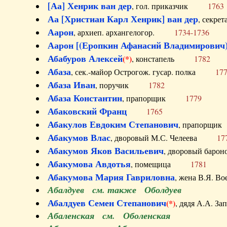
[Аа] Хенрик ван дер
, гол. приказчик
1763
Аа [Христиан Карл Хенрик] ван дер
, секре
Аарон
, архиеп. архангелогор.
1734-1736
Аарон [(Еропкин Афанасий Владимирович)
Абабуров Алексей
(*)
, констапель
1782
Абаза
, сек.-майор Острогож. гусар. полка
17
Абаза Иван
, поручик
1782
Абаза Константин
, прапорщик
1779
Абаковский Франц
1765
Абакулов Евдоким Степанович
, прапор
Абакумов Влас
, дворовый М.С. Челеева
17
Абакумов Яков Васильевич
, дворовый ба
Абакумова Авдотья
, помещица
1781
Абакумова Мария Гавриловна
, жена В.Я.
Абалдуев см. также Оболдуев
Абалдуев Семен Степанович
(*)
, дядя А.А.
Абаленская см. Оболенская