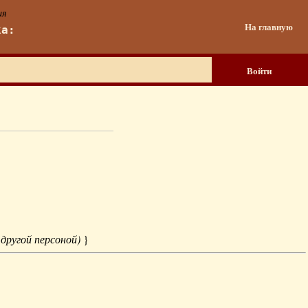
ия
На главную
ка:
Войти
 другой персоной)
}