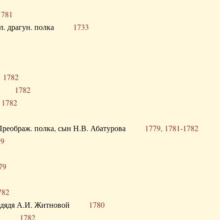
1781
опол. драгун. полка
1733
о
1782
кого
1782
а
1782
в. Преображ. полка, сын Н.В. Абатурова
1779, 1781-1782
79
79
782
од. дядя А.И. Житновой
1780
урова
1782