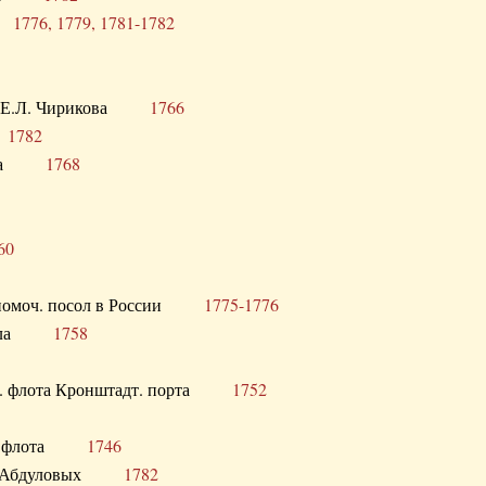
ра
1776, 1779, 1781-1782
век Е.Л. Чирикова
1766
а
1782
учика
1768
60
полномоч. посол в России
1775-1776
 посла
1758
раб. флота Кронштадт. порта
1752
лер. флота
1746
М.Р. Абдуловых
1782