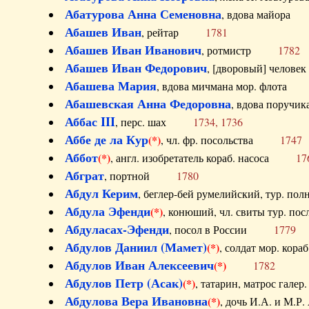
Абатурова Анна Семеновна
, вдова майо
Абашев Иван
, рейтар
1781
Абашев Иван Иванович
, ротмистр
1782
Абашев Иван Федорович
, [дворовый] чело
Абашева Мария
, вдова мичмана мор. флот
Абашевская Анна Федоровна
, вдова пор
Аббас III
, перс. шах
1734, 1736
Аббе де ла Кур
(*)
, чл. фр. посольства
1747
Аббот
(*)
, англ. изобретатель кораб. насоса
17
Абграт
, портной
1780
Абдул Керим
, беглер-бей румелийский, тур. 
Абдула Эфенди
(*)
, конюший, чл. свиты тур.
Абдуласах-Эфенди
, посол в России
1779
Абдулов Даниил (Мамет)
(*)
, солдат мор. ко
Абдулов Иван Алексеевич
(*)
1782
Абдулов Петр (Асак)
(*)
, татарин, матрос га
Абдулова Вера Ивановна
(*)
, дочь И.А. и 