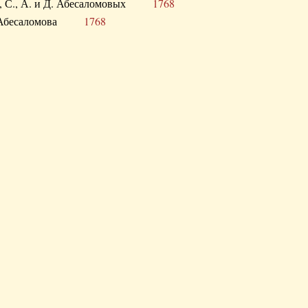
а В., С., А. и Д. Абесаломовых
1768
а И. Абесаломова
1768