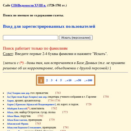
Сайт
СПбВедомости XVIII в.
(1728-1781 гг.)
Поиск по именам по содержанию газеты.
Вход для зарегистрированных пользователей
Поиск работает только по фамилиям
Совет
: Введите первые 2-4 буквы фамилии и нажмите "Искать".
{
записи с
(*)
- даны так, как встречаются в Базе Данных (т.е. не принято
решение об их корректировке, объединении с другой персоной)
}
1
2
3
4
5
..+10
..+50
..+100
, гол. приказчик
1763
[Аа] Хенрик ван дер
, секретарь ученого собрания в г. Гарлеме
1758
Аа [Христиан Карл Хенрик] ван дер
, архиеп. архангелогор.
1734-1736
Аарон
, еп. карел. и ладож.
1728
Аарон [(Еропкин Афанасий Владимирович)]
(*)
, констапель
1782
Абабуров Алексей
, сек.-майор Острогож. гусар. полка
1773
Абаза
, поручик
1782
Абаза Иван
, прапорщик
1779
Абаза Константин
1765
Абаковский Франц
, прапорщик
1781
Абакулов Евдоким Степанович