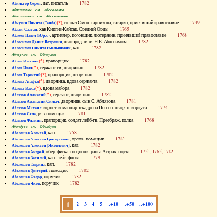
, дат. писатель
1782
Абильгор Серен
Абисаломов см. Абесаломов
Абисаломова см. Абесаломова
(*)
, солдат Смол. гарнизона, татарин, принявший православие
1749
Абкузин Никита (Танба)
, хан Киргиз-Кайсац. Средней Орды
1765
Аблай-Салтан
, артиллер. погонщик, лютеранин, принявший православие
1768
Аблеев Павел (Юрас)
, двоюрод. дядя Н.Е. Аблесимова
1782
Аблесимов Денис Петрович
, кап.
1782
Аблесимов Никита Емельянович
Аблеухов см. Облеухов
(*)
, прапорщик
1782
Аблов Василий
(*)
, сержант гв., дворянин
1782
Аблов Иван
(*)
, прапорщик, дворянин
1782
Аблов Терентий
(*)
, дворянка, вдова сержанта
1782
Аблова Агафья
(*)
, вдова майора
1782
Аблова Васса
(*)
, сержант, дворянин
1782
Аблязов Афанасий
, дворянин, сын С. Аблязова
1781
Аблязов Афанасий Силыч
, корнет, командир эскадрона Пензен. дворян. корпуса
1774
Аблязов Михаил
, ряз. помещик
1781
Аблязов Сила
, прапорщик, солдат лейб-гв. Преображ. полка
1768
Аблязов Филипп
Аболдуев см. Оболдуев
, кап.
1758
Аболешев Алексей
, орлов. помещик
1782
Аболешев Алексей Григорьевич
, кап.
1782
Аболешев Алексей [Яковлевич]
, обер-фискал подполк. ранга Астрах. порта
1751, 1765, 1782
Аболешев Андрей
, кап.-лейт. флота
1779
Аболешев Василий
, кап.
1782
Аболешев Гавриил
, помещик
1782
Аболешев Григорий
, поручик
1782
Аболешев Федор
, поручик
1782
Аболешев Яков
1
2
3
4
5
..+10
..+50
..+100