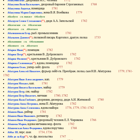
, дворовый М.С. Челеева
1772
Абакумов Влас
, дворовый баронов Строгановых
1768
Абакумов Яков Васильевич
, помещица
1781
Абакумова Авдотья
, жена В.Я. Воейкова
1779
Абакумова Мария Гавриловна
Абалдуев см. также Оболдуев
(*)
, дядя А.А. Запольской
1782
Абалдуев Семен Степанович
Абаленская см. Оболенская
Абалешев см. Аболешев
, рыб. промышленник
1781
Абалишников Егор
(*)
, полковой писарь Каргопол. драгун. полка
1733
Абалыхин Даниил
Абальянинов см. Обольянинов
Абаляшев см. Аболешев
(*)
, помещик
1782
Абарин Иван
(*)
, крестьянин В. Дубровского
1782
Абарин Петр
(*)
, крестьянин В. Дубровского
1782
Абарин Филипп
(*)
, вдова, помещица
1782
Абарина Соломонида
, унтер-лейт. флота
1777
Абаринов Осип
, фурьер лейб-гв. Преображ. полка, сын Н.В. Абатурова
1779, 1781-
Абатуров Алексей Никитич
1782
, кап.
1779
Абатуров Иван Александрович
, кап.
1781
Абатуров Михаил
, майор
1779
Абатуров Никита Васильевич
, сек.-майор
1782
Абатуров Петр
, мичман
1780, 1782
Абатуров Петр Никитич
, дворянин, двоюрод. дядя А.И. Житновой
1780
Абатуров Яков Глебович
, жена П. Абатурова
1782
Абатурова Анна Петровна
, вдова майора
1776, 1779, 1781-1782
Абатурова Анна Семеновна
, рейтар
1781
Абашев Иван
, ротмистр
1782
Абашев Иван Иванович
, [дворовый] человек Е.Л. Чирикова
1766
Абашев Иван Федорович
, вдова мичмана мор. флота
1782
Абашева Мария
, вдова поручика
1768
Абашевская Анна Федоровна
, перс. шах
1734, 1736
Аббас III
(*)
, чл. фр. посольства
1747
Аббе де ла Кур