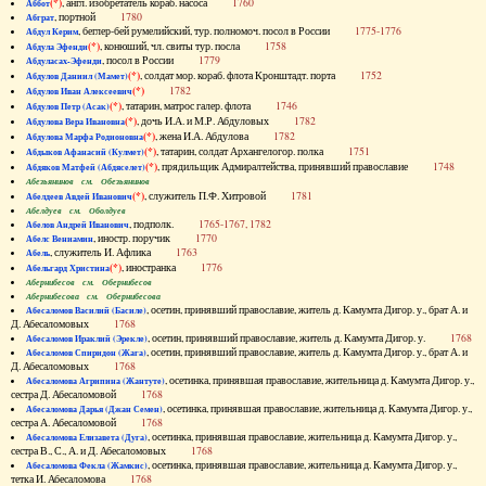
(*)
, англ. изобретатель кораб. насоса
1760
Аббот
, портной
1780
Абграт
, беглер-бей румелийский, тур. полномоч. посол в России
1775-1776
Абдул Керим
(*)
, конюший, чл. свиты тур. посла
1758
Абдула Эфенди
, посол в России
1779
Абдуласах-Эфенди
(*)
, солдат мор. кораб. флота Кронштадт. порта
1752
Абдулов Даниил (Мамет)
(*)
1782
Абдулов Иван Алексеевич
(*)
, татарин, матрос галер. флота
1746
Абдулов Петр (Асак)
(*)
, дочь И.А. и М.Р. Абдуловых
1782
Абдулова Вера Ивановна
(*)
, жена И.А. Абдулова
1782
Абдулова Марфа Родионовна
(*)
, татарин, солдат Архангелогор. полка
1751
Абдыков Афанасий (Кулмет)
(*)
, прядильщик Адмиралтейства, принявший православие
1748
Абдяков Матфей (Абдяселет)
Абезьянинов см. Обезьянинов
(*)
, служитель П.Ф. Хитровой
1781
Абелдеев Авдей Иванович
Абелдуев см. Оболдуев
, подполк.
1765-1767, 1782
Абелов Андрей Иванович
, иностр. поручик
1770
Абелс Вениамин
, служитель И. Афлика
1763
Абель
(*)
, иностранка
1776
Абельгард Христина
Абернибесов см. Обернибесов
Абернибесова см. Обернибесова
, осетин, принявший православие, житель д. Камумта Дигор. у., брат А. и
Абесаломов Василий (Басиле)
Д. Абесаломовых
1768
, осетин, принявший православие, житель д. Камумта Дигор. у.
1768
Абесаломов Ираклий (Эрекле)
, осетин, принявший православие, житель д. Камумта Дигор. у., брат А. и
Абесаломов Спиридон (Жага)
Д. Абесаломовых
1768
, осетинка, принявшая православие, жительница д. Камумта Дигор. у.,
Абесаломова Агрипина (Жантуте)
сестра Д. Абесаломовой
1768
, осетинка, принявшая православие, жительница д. Камумта Дигор. у.,
Абесаломова Дарья (Джан Семен)
сестра А. Абесаломовой
1768
, осетинка, принявшая православие, жительница д. Камумта Дигор. у.,
Абесаломова Елизавета (Дуга)
сестра В., С., А. и Д. Абесаломовых
1768
, осетинка, принявшая православие, жительница д. Камумта Дигор. у.,
Абесаломова Фекла (Жамкис)
тетка И. Абесаломова
1768