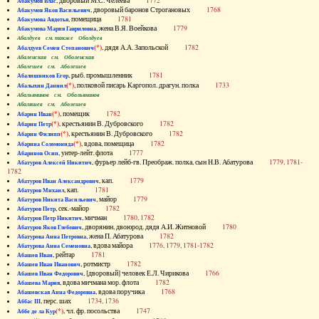
, дворовый М.С. Челеева
1772
Абакумов Влас
, дворовый баронов Строгановых
1768
Абакумов Яков Васильевич
, помещица
1781
Абакумова Авдотья
, жена В.Я. Воейкова
1779
Абакумова Мария Гавриловна
Абалдуев см. также Оболдуев
(*)
, дядя А.А. Запольской
1782
Абалдуев Семен Степанович
Абаленская см. Оболенская
Абалешев см. Аболешев
, рыб. промышленник
1781
Абалишников Егор
(*)
, полковой писарь Каргопол. драгун. полка
1733
Абалыхин Даниил
Абальянинов см. Обольянинов
Абаляшев см. Аболешев
(*)
, помещик
1782
Абарин Иван
(*)
, крестьянин В. Дубровского
1782
Абарин Петр
(*)
, крестьянин В. Дубровского
1782
Абарин Филипп
(*)
, вдова, помещица
1782
Абарина Соломонида
, унтер-лейт. флота
1777
Абаринов Осип
, фурьер лейб-гв. Преображ. полка, сын Н.В. Абатурова
1779, 1781-
Абатуров Алексей Никитич
1782
, кап.
1779
Абатуров Иван Александрович
, кап.
1781
Абатуров Михаил
, майор
1779
Абатуров Никита Васильевич
, сек.-майор
1782
Абатуров Петр
, мичман
1780, 1782
Абатуров Петр Никитич
, дворянин, двоюрод. дядя А.И. Житновой
1780
Абатуров Яков Глебович
, жена П. Абатурова
1782
Абатурова Анна Петровна
, вдова майора
1776, 1779, 1781-1782
Абатурова Анна Семеновна
, рейтар
1781
Абашев Иван
, ротмистр
1782
Абашев Иван Иванович
, [дворовый] человек Е.Л. Чирикова
1766
Абашев Иван Федорович
, вдова мичмана мор. флота
1782
Абашева Мария
, вдова поручика
1768
Абашевская Анна Федоровна
, перс. шах
1734, 1736
Аббас III
(*)
, чл. фр. посольства
1747
Аббе де ла Кур