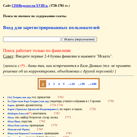
Сайт
СПбВедомости XVIII в.
(1728-1781 гг.)
Поиск по именам по содержанию газеты.
Вход для зарегистрированных пользователей
Поиск работает только по фамилиям
Совет
: Введите первые 2-4 буквы фамилии и нажмите "Искать".
{
записи с
(*)
- даны так, как встречаются в Базе Данных (т.е. не принято
решение об их корректировке, объединении с другой персоной)
}
1
2
3
4
5
..+10
..+50
..+100
, гол. приказчик
1763
[Аа] Хенрик ван дер
, секретарь ученого собрания в г. Гарлеме
1758
Аа [Христиан Карл Хенрик] ван дер
, архиеп. архангелогор.
1734-1736
Аарон
, еп. карел. и ладож.
1728
Аарон [(Еропкин Афанасий Владимирович)]
(*)
, констапель
1782
Абабуров Алексей
, сек.-майор Острогож. гусар. полка
1773
Абаза
, поручик
1782
Абаза Иван
, прапорщик
1779
Абаза Константин
1765
Абаковский Франц
, прапорщик
1781
Абакулов Евдоким Степанович