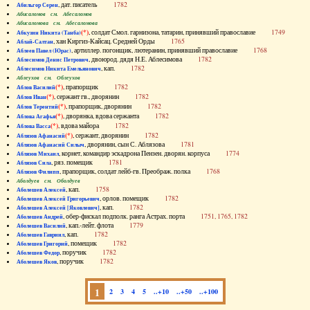
, дат. писатель
1782
Абильгор Серен
Абисаломов см. Абесаломов
Абисаломова см. Абесаломова
(*)
, солдат Смол. гарнизона, татарин, принявший православие
1749
Абкузин Никита (Танба)
, хан Киргиз-Кайсац. Средней Орды
1765
Аблай-Салтан
, артиллер. погонщик, лютеранин, принявший православие
1768
Аблеев Павел (Юрас)
, двоюрод. дядя Н.Е. Аблесимова
1782
Аблесимов Денис Петрович
, кап.
1782
Аблесимов Никита Емельянович
Аблеухов см. Облеухов
(*)
, прапорщик
1782
Аблов Василий
(*)
, сержант гв., дворянин
1782
Аблов Иван
(*)
, прапорщик, дворянин
1782
Аблов Терентий
(*)
, дворянка, вдова сержанта
1782
Аблова Агафья
(*)
, вдова майора
1782
Аблова Васса
(*)
, сержант, дворянин
1782
Аблязов Афанасий
, дворянин, сын С. Аблязова
1781
Аблязов Афанасий Силыч
, корнет, командир эскадрона Пензен. дворян. корпуса
1774
Аблязов Михаил
, ряз. помещик
1781
Аблязов Сила
, прапорщик, солдат лейб-гв. Преображ. полка
1768
Аблязов Филипп
Аболдуев см. Оболдуев
, кап.
1758
Аболешев Алексей
, орлов. помещик
1782
Аболешев Алексей Григорьевич
, кап.
1782
Аболешев Алексей [Яковлевич]
, обер-фискал подполк. ранга Астрах. порта
1751, 1765, 1782
Аболешев Андрей
, кап.-лейт. флота
1779
Аболешев Василий
, кап.
1782
Аболешев Гавриил
, помещик
1782
Аболешев Григорий
, поручик
1782
Аболешев Федор
, поручик
1782
Аболешев Яков
1
2
3
4
5
..+10
..+50
..+100