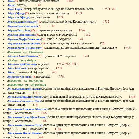
(*)
, англ. изобретатель кораб. насоса
1760
Аббот
, портной
1780
Абграт
, беглер-бей румелийский, тур. полномоч. посол в России
1775-1776
Абдул Керим
(*)
, конюший, чл. свиты тур. посла
1758
Абдула Эфенди
, посол в России
1779
Абдуласах-Эфенди
(*)
, солдат мор. кораб. флота Кронштадт. порта
1752
Абдулов Даниил (Мамет)
(*)
1782
Абдулов Иван Алексеевич
(*)
, татарин, матрос галер. флота
1746
Абдулов Петр (Асак)
(*)
, дочь И.А. и М.Р. Абдуловых
1782
Абдулова Вера Ивановна
(*)
, жена И.А. Абдулова
1782
Абдулова Марфа Родионовна
(*)
, татарин, солдат Архангелогор. полка
1751
Абдыков Афанасий (Кулмет)
(*)
, прядильщик Адмиралтейства, принявший православие
1748
Абдяков Матфей (Абдяселет)
Абезьянинов см. Обезьянинов
(*)
, служитель П.Ф. Хитровой
1781
Абелдеев Авдей Иванович
Абелдуев см. Оболдуев
, подполк.
1765-1767, 1782
Абелов Андрей Иванович
, иностр. поручик
1770
Абелс Вениамин
, служитель И. Афлика
1763
Абель
(*)
, иностранка
1776
Абельгард Христина
Абернибесов см. Обернибесов
Абернибесова см. Обернибесова
, осетин, принявший православие, житель д. Камумта Дигор. у., брат А. и
Абесаломов Василий (Басиле)
Д. Абесаломовых
1768
, осетин, принявший православие, житель д. Камумта Дигор. у.
1768
Абесаломов Ираклий (Эрекле)
, осетин, принявший православие, житель д. Камумта Дигор. у., брат А. и
Абесаломов Спиридон (Жага)
Д. Абесаломовых
1768
, осетинка, принявшая православие, жительница д. Камумта Дигор. у.,
Абесаломова Агрипина (Жантуте)
сестра Д. Абесаломовой
1768
, осетинка, принявшая православие, жительница д. Камумта Дигор. у.,
Абесаломова Дарья (Джан Семен)
сестра А. Абесаломовой
1768
, осетинка, принявшая православие, жительница д. Камумта Дигор. у.,
Абесаломова Елизавета (Дуга)
сестра В., С., А. и Д. Абесаломовых
1768
, осетинка, принявшая православие, жительница д. Камумта Дигор. у.,
Абесаломова Фекла (Жамкис)
тетка И. Абесаломова
1768