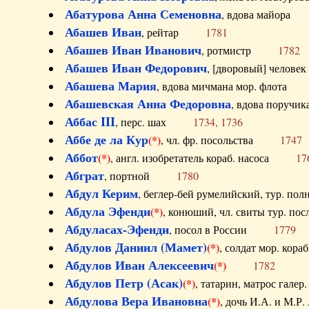
Абатурова Анна Семеновна
, вдова майо
Абашев Иван
, рейтар
1781
Абашев Иван Иванович
, ротмистр
1782
Абашев Иван Федорович
, [дворовый] чело
Абашева Мария
, вдова мичмана мор. флот
Абашевская Анна Федоровна
, вдова пор
Аббас III
, перс. шах
1734, 1736
Аббе де ла Кур
(*)
, чл. фр. посольства
1747
Аббот
(*)
, англ. изобретатель кораб. насоса
17
Абграт
, портной
1780
Абдул Керим
, беглер-бей румелийский, тур. 
Абдула Эфенди
(*)
, конюший, чл. свиты тур.
Абдуласах-Эфенди
, посол в России
1779
Абдулов Даниил (Мамет)
(*)
, солдат мор. ко
Абдулов Иван Алексеевич
(*)
1782
Абдулов Петр (Асак)
(*)
, татарин, матрос га
Абдулова Вера Ивановна
(*)
, дочь И.А. и 