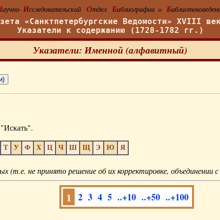
Н
И
О
Б
Б
аучно-
сследовательский
тдел
иблиографии
иблиотековеден
и
азета «Санктпетербургские Ведомости» XVIII ве
Указатели к содержанию (1728-1782 гг.)
Указатели: Именной (алфавитный)
"Искать".
Т
У
Ф
Х
Ц
Ч
Ш
Щ
Э
Ю
Я
ых (т.е. не принято решение об их корректировке, объединении с
1
2
3
4
5
..+10
..+50
..+100