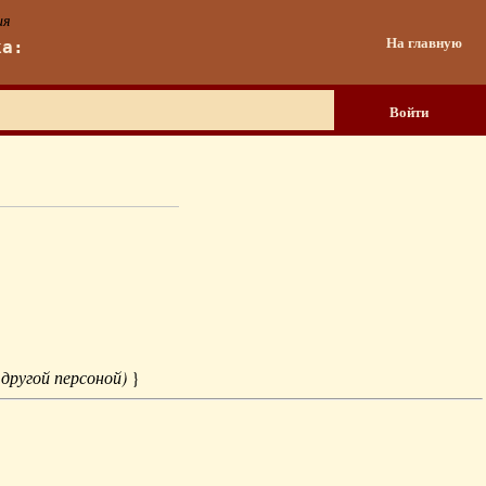
ия
На главную
ка:
Войти
 другой персоной)
}