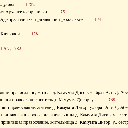
. Абдулова
1782
олдат Архангелогор. полка
1751
к Адмиралтейства, принявший православие
1748
.Ф. Хитровой
1781
-1767, 1782
явший православие, житель д. Камумта Дигор. у., брат А. и 
нявший православие, житель д. Камумта Дигор. у.
1768
явший православие, житель д. Камумта Дигор. у., брат А. и 
а, принявшая православие, жительница д. Камумта Дигор. у.,
а, принявшая православие, жительница д. Камумта Дигор. у.,