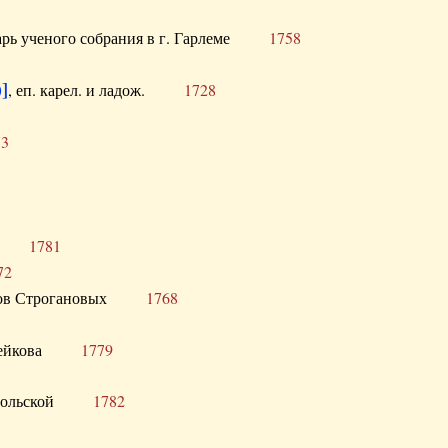
тарь ученого собрания в г. Гарлеме
1758
]
, еп. карел. и ладож.
1728
73
щик
1781
72
ронов Строгановых
1768
 Воейкова
1779
 Запольской
1782