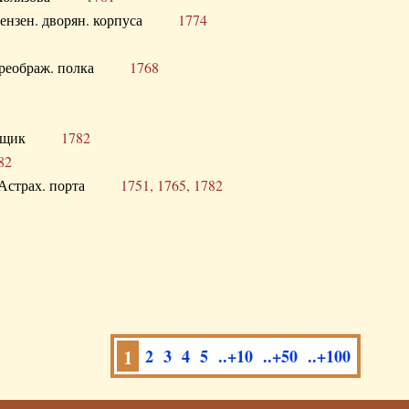
а Пензен. дворян. корпуса
1774
в. Преображ. полка
1768
помещик
1782
82
нга Астрах. порта
1751, 1765, 1782
1
2
3
4
5
..+10
..+50
..+100