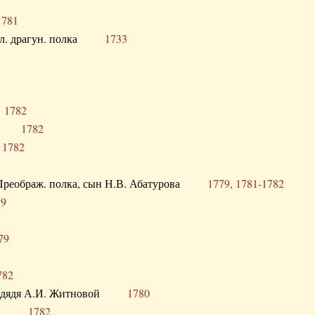
1781
опол. драгун. полка
1733
о
1782
кого
1782
а
1782
в. Преображ. полка, сын Н.В. Абатурова
1779, 1781-1782
79
79
782
од. дядя А.И. Житновой
1780
урова
1782