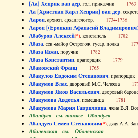
[Аа] Хенрик ван дер
, гол. приказчик
1763
Аа [Христиан Карл Хенрик] ван дер
, секре
Аарон
, архиеп. архангелогор.
1734-1736
Аарон [(Еропкин Афанасий Владимирович)
Абабуров Алексей
(*)
, констапель
1782
Абаза
, сек.-майор Острогож. гусар. полка
17
Абаза Иван
, поручик
1782
Абаза Константин
, прапорщик
1779
Абаковский Франц
1765
Абакулов Евдоким Степанович
, прапор
Абакумов Влас
, дворовый М.С. Челеева
17
Абакумов Яков Васильевич
, дворовый ба
Абакумова Авдотья
, помещица
1781
Абакумова Мария Гавриловна
, жена В.Я.
Абалдуев см. также Оболдуев
Абалдуев Семен Степанович
(*)
, дядя А.А.
Абаленская см. Оболенская