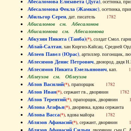
Абесаломова Елизавета (Дуга)
, осетинка, п
Абесаломова Фекла (Жамкис)
, осетинка, пр
Абильгор Серен
, дат. писатель
1782
Абисаломов см. Абесаломов
Абисаломова см. Абесаломова
Абкузин Никита (Танба)
(*)
, солдат Смол. г
Аблай-Салтан
, хан Киргиз-Кайсац. Средне
Аблеев Павел (Юрас)
, артиллер. погонщик,
Аблесимов Денис Петрович
, двоюрод. дяд
Аблесимов Никита Емельянович
, кап.
1
Аблеухов см. Облеухов
Аблов Василий
(*)
, прапорщик
1782
Аблов Иван
(*)
, сержант гв., дворянин
1782
Аблов Терентий
(*)
, прапорщик, дворянин
Аблова Агафья
(*)
, дворянка, вдова сержан
Аблова Васса
(*)
, вдова майора
1782
Аблязов Афанасий
(*)
, сержант, дворянин
Аблязов Афанасий Силыч
, дворянин, сын 