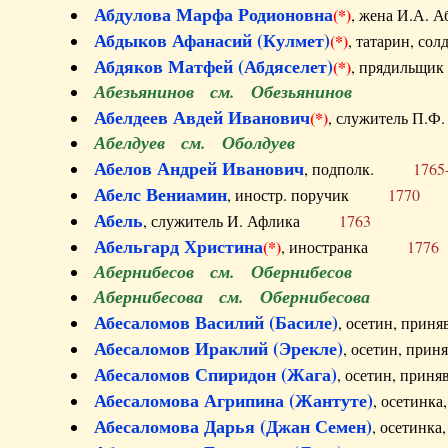
Абдулова Марфа Родионовна
(*)
, жена И.А
Абдыков Афанасий (Кулмет)
(*)
, татарин, с
Абдяков Матфей (Абдяселет)
(*)
, прядильщи
Абезьянинов см. Обезьянинов
Абелдеев Авдей Иванович
(*)
, служитель П
Абелдуев см. Оболдуев
Абелов Андрей Иванович
, подполк.
1765
Абелс Вениамин
, иностр. поручик
1770
Абель
, служитель И. Афлика
1763
Абельгард Христина
(*)
, иностранка
1776
Абернибесов см. Обернибесов
Абернибесова см. Обернибесова
Абесаломов Василий (Басиле)
, осетин, прин
Абесаломов Ираклий (Эрекле)
, осетин, при
Абесаломов Спиридон (Жага)
, осетин, прин
Абесаломова Агрипина (Жантуте)
, осетинк
Абесаломова Дарья (Джан Семен)
, осетинк