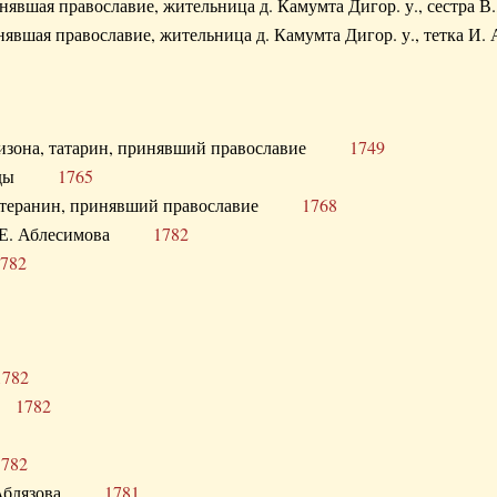
ринявшая православие, жительница д. Камумта Дигор. у., сестр
инявшая православие, жительница д. Камумта Дигор. у., тетк
арнизона, татарин, принявший православие
1749
й Орды
1765
 лютеранин, принявший православие
1768
я Н.Е. Аблесимова
1782
782
1782
та
1782
1782
С. Аблязова
1781