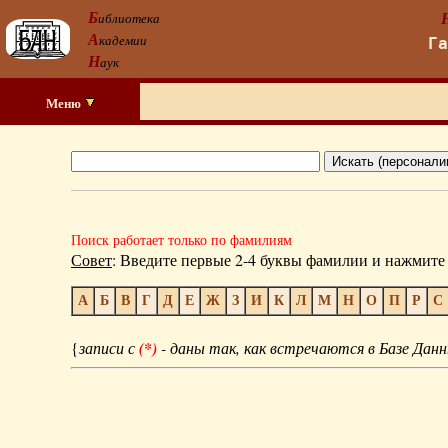
Б
иблиотека
А
кадемии
Г
Н
аук
Меню
Поиск работает только по фамилиям
Совет
: Введите первые 2-4 буквы фамилии и нажмите 
А
Б
В
Г
Д
Е
Ж
З
И
К
Л
М
Н
О
П
Р
С
{
записи с
(*)
- даны так, как встречаются в Базе Данн