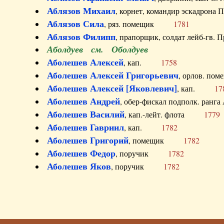
Аблязов Михаил
, корнет, командир эскадрон
Аблязов Сила
, ряз. помещик
1781
Аблязов Филипп
, прапорщик, солдат лейб-г
Аболдуев см. Оболдуев
Аболешев Алексей
, кап.
1758
Аболешев Алексей Григорьевич
, орлов. 
Аболешев Алексей [Яковлевич]
, кап.
17
Аболешев Андрей
, обер-фискал подполк. ра
Аболешев Василий
, кап.-лейт. флота
1779
Аболешев Гавриил
, кап.
1782
Аболешев Григорий
, помещик
1782
Аболешев Федор
, поручик
1782
Аболешев Яков
, поручик
1782