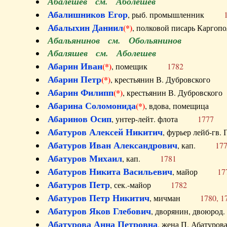
Абалешев см. Аболешев
Абалишников Егор
, рыб. промышленник
Абалыхин Даниил
(*)
, полковой писарь Карг
Абальянинов см. Обольянинов
Абаляшев см. Аболешев
Абарин Иван
(*)
, помещик
1782
Абарин Петр
(*)
, крестьянин В. Дубровског
Абарин Филипп
(*)
, крестьянин В. Дубровс
Абарина Соломонида
(*)
, вдова, помещиц
Абаринов Осип
, унтер-лейт. флота
1777
Абатуров Алексей Никитич
, фурьер лейб-г
Абатуров Иван Александрович
, кап.
17
Абатуров Михаил
, кап.
1781
Абатуров Никита Васильевич
, майор
17
Абатуров Петр
, сек.-майор
1782
Абатуров Петр Никитич
, мичман
1780, 1
Абатуров Яков Глебович
, дворянин, двоюр
Абатурова Анна Петровна
, жена П. Абат