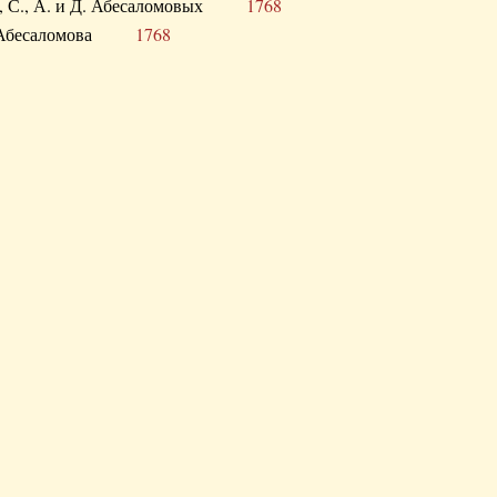
а В., С., А. и Д. Абесаломовых
1768
а И. Абесаломова
1768