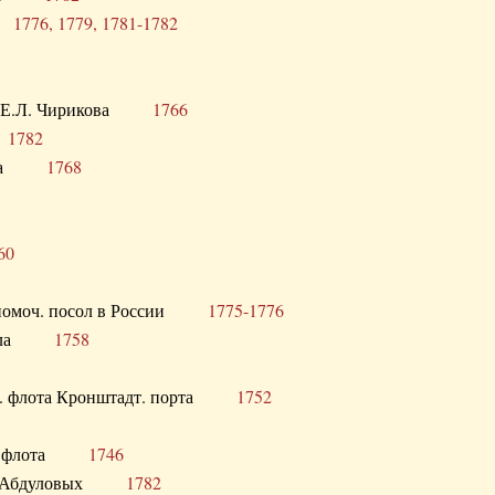
ра
1776, 1779, 1781-1782
век Е.Л. Чирикова
1766
а
1782
учика
1768
60
полномоч. посол в России
1775-1776
 посла
1758
раб. флота Кронштадт. порта
1752
лер. флота
1746
М.Р. Абдуловых
1782