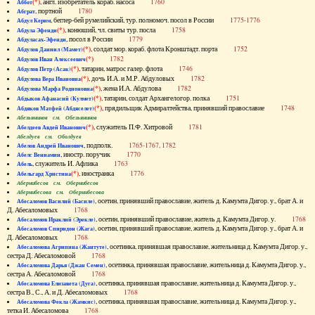
(*)
, англ. изобретатель кораб. насоса
1760
Аббот
, портной
1780
Абграт
, беглер-бей румелийский, тур. полномоч. посол в России
1775-1776
Абдул Керим
(*)
, конюший, чл. свиты тур. посла
1758
Абдула Эфенди
, посол в России
1779
Абдуласах-Эфенди
(*)
, солдат мор. кораб. флота Кронштадт. порта
1752
Абдулов Даниил (Мамет)
(*)
1782
Абдулов Иван Алексеевич
(*)
, татарин, матрос галер. флота
1746
Абдулов Петр (Асак)
(*)
, дочь И.А. и М.Р. Абдуловых
1782
Абдулова Вера Ивановна
(*)
, жена И.А. Абдулова
1782
Абдулова Марфа Родионовна
(*)
, татарин, солдат Архангелогор. полка
1751
Абдыков Афанасий (Кулмет)
(*)
, прядильщик Адмиралтейства, принявший православие
1748
Абдяков Матфей (Абдяселет)
Абезьянинов см. Обезьянинов
(*)
, служитель П.Ф. Хитровой
1781
Абелдеев Авдей Иванович
Абелдуев см. Оболдуев
, подполк.
1765-1767, 1782
Абелов Андрей Иванович
, иностр. поручик
1770
Абелс Вениамин
, служитель И. Афлика
1763
Абель
(*)
, иностранка
1776
Абельгард Христина
Абернибесов см. Обернибесов
Абернибесова см. Обернибесова
, осетин, принявший православие, житель д. Камумта Дигор. у., брат А. и
Абесаломов Василий (Басиле)
Д. Абесаломовых
1768
, осетин, принявший православие, житель д. Камумта Дигор. у.
1768
Абесаломов Ираклий (Эрекле)
, осетин, принявший православие, житель д. Камумта Дигор. у., брат А. и
Абесаломов Спиридон (Жага)
Д. Абесаломовых
1768
, осетинка, принявшая православие, жительница д. Камумта Дигор. у.,
Абесаломова Агрипина (Жантуте)
сестра Д. Абесаломовой
1768
, осетинка, принявшая православие, жительница д. Камумта Дигор. у.,
Абесаломова Дарья (Джан Семен)
сестра А. Абесаломовой
1768
, осетинка, принявшая православие, жительница д. Камумта Дигор. у.,
Абесаломова Елизавета (Дуга)
сестра В., С., А. и Д. Абесаломовых
1768
, осетинка, принявшая православие, жительница д. Камумта Дигор. у.,
Абесаломова Фекла (Жамкис)
тетка И. Абесаломова
1768