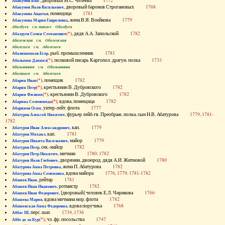
, дворовый М.С. Челеева
1772
Абакумов Влас
, дворовый баронов Строгановых
1768
Абакумов Яков Васильевич
, помещица
1781
Абакумова Авдотья
, жена В.Я. Воейкова
1779
Абакумова Мария Гавриловна
Абалдуев см. также Оболдуев
(*)
, дядя А.А. Запольской
1782
Абалдуев Семен Степанович
Абаленская см. Оболенская
Абалешев см. Аболешев
, рыб. промышленник
1781
Абалишников Егор
(*)
, полковой писарь Каргопол. драгун. полка
1733
Абалыхин Даниил
Абальянинов см. Обольянинов
Абаляшев см. Аболешев
(*)
, помещик
1782
Абарин Иван
(*)
, крестьянин В. Дубровского
1782
Абарин Петр
(*)
, крестьянин В. Дубровского
1782
Абарин Филипп
(*)
, вдова, помещица
1782
Абарина Соломонида
, унтер-лейт. флота
1777
Абаринов Осип
, фурьер лейб-гв. Преображ. полка, сын Н.В. Абатурова
1779, 1781-
Абатуров Алексей Никитич
1782
, кап.
1779
Абатуров Иван Александрович
, кап.
1781
Абатуров Михаил
, майор
1779
Абатуров Никита Васильевич
, сек.-майор
1782
Абатуров Петр
, мичман
1780, 1782
Абатуров Петр Никитич
, дворянин, двоюрод. дядя А.И. Житновой
1780
Абатуров Яков Глебович
, жена П. Абатурова
1782
Абатурова Анна Петровна
, вдова майора
1776, 1779, 1781-1782
Абатурова Анна Семеновна
, рейтар
1781
Абашев Иван
, ротмистр
1782
Абашев Иван Иванович
, [дворовый] человек Е.Л. Чирикова
1766
Абашев Иван Федорович
, вдова мичмана мор. флота
1782
Абашева Мария
, вдова поручика
1768
Абашевская Анна Федоровна
, перс. шах
1734, 1736
Аббас III
(*)
, чл. фр. посольства
1747
Аббе де ла Кур