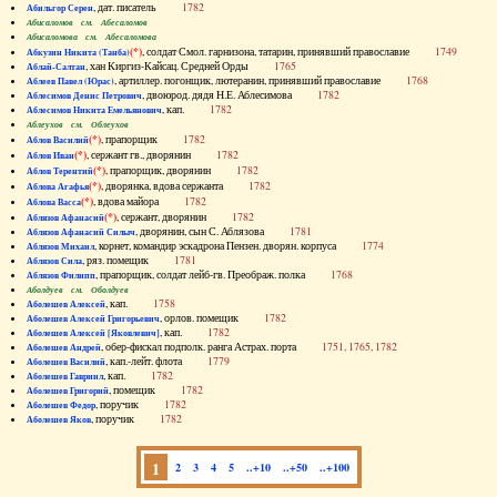
, дат. писатель
1782
Абильгор Серен
Абисаломов см. Абесаломов
Абисаломова см. Абесаломова
(*)
, солдат Смол. гарнизона, татарин, принявший православие
1749
Абкузин Никита (Танба)
, хан Киргиз-Кайсац. Средней Орды
1765
Аблай-Салтан
, артиллер. погонщик, лютеранин, принявший православие
1768
Аблеев Павел (Юрас)
, двоюрод. дядя Н.Е. Аблесимова
1782
Аблесимов Денис Петрович
, кап.
1782
Аблесимов Никита Емельянович
Аблеухов см. Облеухов
(*)
, прапорщик
1782
Аблов Василий
(*)
, сержант гв., дворянин
1782
Аблов Иван
(*)
, прапорщик, дворянин
1782
Аблов Терентий
(*)
, дворянка, вдова сержанта
1782
Аблова Агафья
(*)
, вдова майора
1782
Аблова Васса
(*)
, сержант, дворянин
1782
Аблязов Афанасий
, дворянин, сын С. Аблязова
1781
Аблязов Афанасий Силыч
, корнет, командир эскадрона Пензен. дворян. корпуса
1774
Аблязов Михаил
, ряз. помещик
1781
Аблязов Сила
, прапорщик, солдат лейб-гв. Преображ. полка
1768
Аблязов Филипп
Аболдуев см. Оболдуев
, кап.
1758
Аболешев Алексей
, орлов. помещик
1782
Аболешев Алексей Григорьевич
, кап.
1782
Аболешев Алексей [Яковлевич]
, обер-фискал подполк. ранга Астрах. порта
1751, 1765, 1782
Аболешев Андрей
, кап.-лейт. флота
1779
Аболешев Василий
, кап.
1782
Аболешев Гавриил
, помещик
1782
Аболешев Григорий
, поручик
1782
Аболешев Федор
, поручик
1782
Аболешев Яков
1
2
3
4
5
..+10
..+50
..+100