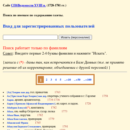
Сайт
СПбВедомости XVIII в.
(1728-1781 гг.)
Поиск по именам по содержанию газеты.
Вход для зарегистрированных пользователей
Поиск работает только по фамилиям
Совет
: Введите первые 2-4 буквы фамилии и нажмите "Искать".
{
записи с
(*)
- даны так, как встречаются в Базе Данных (т.е. не принято
решение об их корректировке, объединении с другой персоной)
}
1
2
3
4
5
..+10
..+50
..+100
, гол. приказчик
1763
[Аа] Хенрик ван дер
, секретарь ученого собрания в г. Гарлеме
1758
Аа [Христиан Карл Хенрик] ван дер
, архиеп. архангелогор.
1734-1736
Аарон
, еп. карел. и ладож.
1728
Аарон [(Еропкин Афанасий Владимирович)]
(*)
, констапель
1782
Абабуров Алексей
, сек.-майор Острогож. гусар. полка
1773
Абаза
, поручик
1782
Абаза Иван
, прапорщик
1779
Абаза Константин
1765
Абаковский Франц
, прапорщик
1781
Абакулов Евдоким Степанович