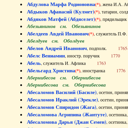
Абдулова Марфа Родионовна
(*)
, жена И.А
Абдыков Афанасий (Кулмет)
(*)
, татарин, с
Абдяков Матфей (Абдяселет)
(*)
, прядильщи
Абезьянинов см. Обезьянинов
Абелдеев Авдей Иванович
(*)
, служитель П
Абелдуев см. Оболдуев
Абелов Андрей Иванович
, подполк.
1765
Абелс Вениамин
, иностр. поручик
1770
Абель
, служитель И. Афлика
1763
Абельгард Христина
(*)
, иностранка
1776
Абернибесов см. Обернибесов
Абернибесова см. Обернибесова
Абесаломов Василий (Басиле)
, осетин, прин
Абесаломов Ираклий (Эрекле)
, осетин, при
Абесаломов Спиридон (Жага)
, осетин, прин
Абесаломова Агрипина (Жантуте)
, осетинк
Абесаломова Дарья (Джан Семен)
, осетинк