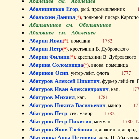
Абалешев см. Аболешев
Абалишников Егор
, рыб. промышленник
Абалыхин Даниил
(*)
, полковой писарь Карг
Абальянинов см. Обольянинов
Абаляшев см. Аболешев
Абарин Иван
(*)
, помещик
1782
Абарин Петр
(*)
, крестьянин В. Дубровског
Абарин Филипп
(*)
, крестьянин В. Дубровс
Абарина Соломонида
(*)
, вдова, помещиц
Абаринов Осип
, унтер-лейт. флота
1777
Абатуров Алексей Никитич
, фурьер лейб-г
Абатуров Иван Александрович
, кап.
17
Абатуров Михаил
, кап.
1781
Абатуров Никита Васильевич
, майор
17
Абатуров Петр
, сек.-майор
1782
Абатуров Петр Никитич
, мичман
1780, 1
Абатуров Яков Глебович
, дворянин, двоюр
Абатурова Анна Петровна
, жена П. Абат