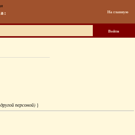
ия
На главную
ка:
Войти
 другой персоной)
}