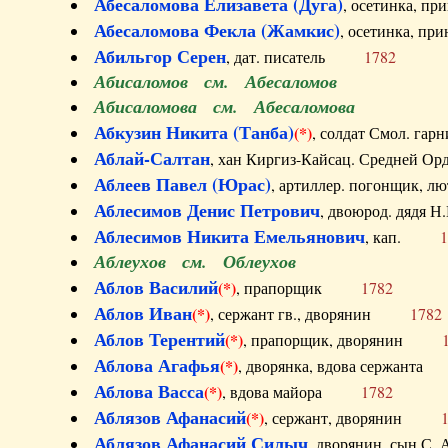
Абесаломова Елизавета (Дуга)
, осетинка, п
Абесаломова Фекла (Жамкис)
, осетинка, пр
Абильгор Серен
, дат. писатель
1782
Абисаломов см. Абесаломов
Абисаломова см. Абесаломова
Абкузин Никита (Танба)
(*)
, солдат Смол. г
Аблай-Салтан
, хан Киргиз-Кайсац. Средне
Аблеев Павел (Юрас)
, артиллер. погонщик,
Аблесимов Денис Петрович
, двоюрод. дяд
Аблесимов Никита Емельянович
, кап.
1
Аблеухов см. Облеухов
Аблов Василий
(*)
, прапорщик
1782
Аблов Иван
(*)
, сержант гв., дворянин
1782
Аблов Терентий
(*)
, прапорщик, дворянин
Аблова Агафья
(*)
, дворянка, вдова сержан
Аблова Васса
(*)
, вдова майора
1782
Аблязов Афанасий
(*)
, сержант, дворянин
Аблязов Афанасий Силыч
, дворянин, сын 