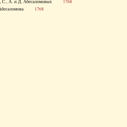
а В., С., А. и Д. Абесаломовых
1768
а И. Абесаломова
1768