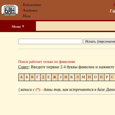
Б
иблиотека
А
кадемии
Г
Н
аук
Меню
Поиск работает только по фамилиям
Совет
: Введите первые 2-4 буквы фамилии и нажмите 
А
Б
В
Г
Д
Е
Ж
З
И
К
Л
М
Н
О
П
Р
С
{
записи с
(*)
- даны так, как встречаются в Базе Данн