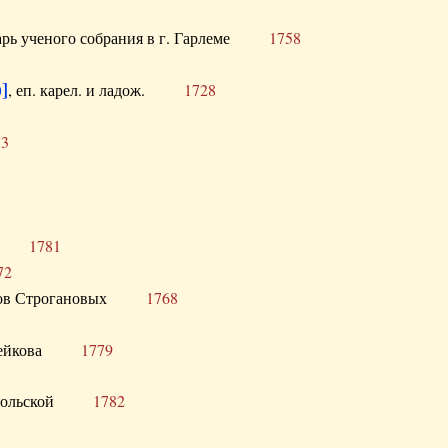
тарь ученого собрания в г. Гарлеме
1758
]
, еп. карел. и ладож.
1728
73
щик
1781
72
ронов Строгановых
1768
 Воейкова
1779
 Запольской
1782