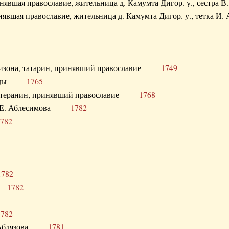
ринявшая православие, жительница д. Камумта Дигор. у., сестр
инявшая православие, жительница д. Камумта Дигор. у., тетк
арнизона, татарин, принявший православие
1749
й Орды
1765
 лютеранин, принявший православие
1768
я Н.Е. Аблесимова
1782
782
1782
та
1782
1782
С. Аблязова
1781