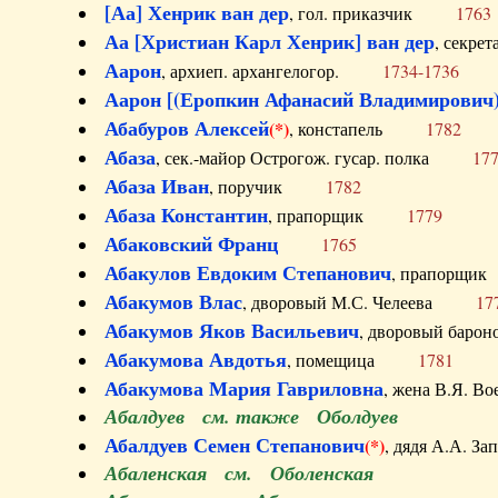
[Аа] Хенрик ван дер
, гол. приказчик
1763
Аа [Христиан Карл Хенрик] ван дер
, секре
Аарон
, архиеп. архангелогор.
1734-1736
Аарон [(Еропкин Афанасий Владимирович)
Абабуров Алексей
(*)
, констапель
1782
Абаза
, сек.-майор Острогож. гусар. полка
17
Абаза Иван
, поручик
1782
Абаза Константин
, прапорщик
1779
Абаковский Франц
1765
Абакулов Евдоким Степанович
, прапор
Абакумов Влас
, дворовый М.С. Челеева
17
Абакумов Яков Васильевич
, дворовый ба
Абакумова Авдотья
, помещица
1781
Абакумова Мария Гавриловна
, жена В.Я.
Абалдуев см. также Оболдуев
Абалдуев Семен Степанович
(*)
, дядя А.А.
Абаленская см. Оболенская