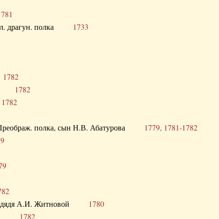
1781
опол. драгун. полка
1733
о
1782
кого
1782
а
1782
в. Преображ. полка, сын Н.В. Абатурова
1779, 1781-1782
79
79
782
од. дядя А.И. Житновой
1780
урова
1782