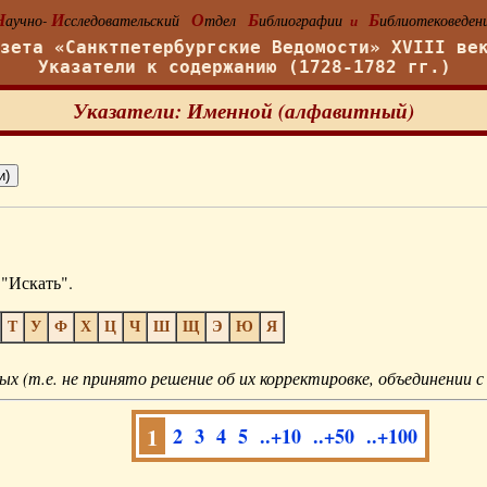
Н
И
О
Б
Б
аучно-
сследовательский
тдел
иблиографии
иблиотековеден
и
азета «Санктпетербургские Ведомости» XVIII ве
Указатели к содержанию (1728-1782 гг.)
Указатели: Именной (алфавитный)
"Искать".
Т
У
Ф
Х
Ц
Ч
Ш
Щ
Э
Ю
Я
ых (т.е. не принято решение об их корректировке, объединении с
1
2
3
4
5
..+10
..+50
..+100