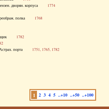
а Пензен. дворян. корпуса
1774
в. Преображ. полка
1768
помещик
1782
82
нга Астрах. порта
1751, 1765, 1782
1
2
3
4
5
..+10
..+50
..+100