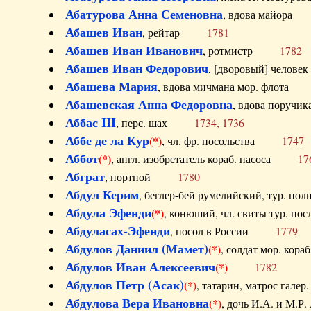
Абатурова Анна Семеновна
, вдова майо
Абашев Иван
, рейтар
1781
Абашев Иван Иванович
, ротмистр
1782
Абашев Иван Федорович
, [дворовый] чело
Абашева Мария
, вдова мичмана мор. флот
Абашевская Анна Федоровна
, вдова пор
Аббас III
, перс. шах
1734, 1736
Аббе де ла Кур
(*)
, чл. фр. посольства
1747
Аббот
(*)
, англ. изобретатель кораб. насоса
17
Абграт
, портной
1780
Абдул Керим
, беглер-бей румелийский, тур. 
Абдула Эфенди
(*)
, конюший, чл. свиты тур.
Абдуласах-Эфенди
, посол в России
1779
Абдулов Даниил (Мамет)
(*)
, солдат мор. ко
Абдулов Иван Алексеевич
(*)
1782
Абдулов Петр (Асак)
(*)
, татарин, матрос га
Абдулова Вера Ивановна
(*)
, дочь И.А. и 