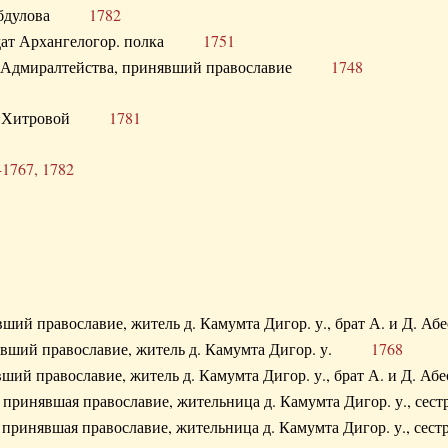
. Абдулова
1782
олдат Архангелогор. полка
1751
к Адмиралтейства, принявший православие
1748
.Ф. Хитровой
1781
-1767, 1782
явший православие, житель д. Камумта Дигор. у., брат А. и 
нявший православие, житель д. Камумта Дигор. у.
1768
явший православие, житель д. Камумта Дигор. у., брат А. и 
а, принявшая православие, жительница д. Камумта Дигор. у.,
а, принявшая православие, жительница д. Камумта Дигор. у.,