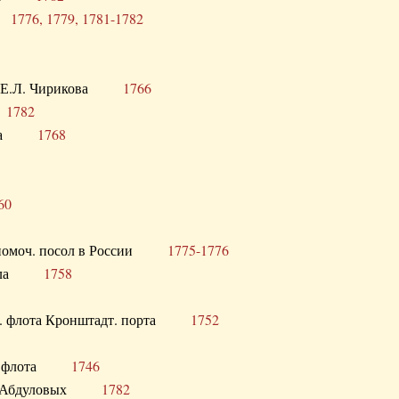
ра
1776, 1779, 1781-1782
век Е.Л. Чирикова
1766
а
1782
учика
1768
60
полномоч. посол в России
1775-1776
 посла
1758
раб. флота Кронштадт. порта
1752
лер. флота
1746
М.Р. Абдуловых
1782