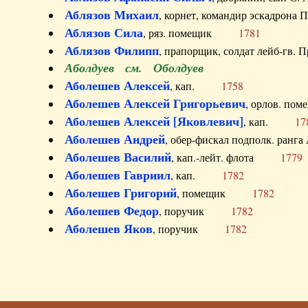
Аблязов Михаил
, корнет, командир эскадрон
Аблязов Сила
, ряз. помещик
1781
Аблязов Филипп
, прапорщик, солдат лейб-г
Аболдуев см. Оболдуев
Аболешев Алексей
, кап.
1758
Аболешев Алексей Григорьевич
, орлов. 
Аболешев Алексей [Яковлевич]
, кап.
17
Аболешев Андрей
, обер-фискал подполк. ра
Аболешев Василий
, кап.-лейт. флота
1779
Аболешев Гавриил
, кап.
1782
Аболешев Григорий
, помещик
1782
Аболешев Федор
, поручик
1782
Аболешев Яков
, поручик
1782