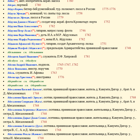
(*)
, англ. изобретатель кораб. насоса
1760
Аббот
, портной
1780
Абграт
, беглер-бей румелийский, тур. полномоч. посол в России
1775-1776
Абдул Керим
(*)
, конюший, чл. свиты тур. посла
1758
Абдула Эфенди
, посол в России
1779
Абдуласах-Эфенди
(*)
, солдат мор. кораб. флота Кронштадт. порта
1752
Абдулов Даниил (Мамет)
(*)
1782
Абдулов Иван Алексеевич
(*)
, татарин, матрос галер. флота
1746
Абдулов Петр (Асак)
(*)
, дочь И.А. и М.Р. Абдуловых
1782
Абдулова Вера Ивановна
(*)
, жена И.А. Абдулова
1782
Абдулова Марфа Родионовна
(*)
, татарин, солдат Архангелогор. полка
1751
Абдыков Афанасий (Кулмет)
(*)
, прядильщик Адмиралтейства, принявший православие
1748
Абдяков Матфей (Абдяселет)
Абезьянинов см. Обезьянинов
(*)
, служитель П.Ф. Хитровой
1781
Абелдеев Авдей Иванович
Абелдуев см. Оболдуев
, подполк.
1765-1767, 1782
Абелов Андрей Иванович
, иностр. поручик
1770
Абелс Вениамин
, служитель И. Афлика
1763
Абель
(*)
, иностранка
1776
Абельгард Христина
Абернибесов см. Обернибесов
Абернибесова см. Обернибесова
, осетин, принявший православие, житель д. Камумта Дигор. у., брат А. и
Абесаломов Василий (Басиле)
Д. Абесаломовых
1768
, осетин, принявший православие, житель д. Камумта Дигор. у.
1768
Абесаломов Ираклий (Эрекле)
, осетин, принявший православие, житель д. Камумта Дигор. у., брат А. и
Абесаломов Спиридон (Жага)
Д. Абесаломовых
1768
, осетинка, принявшая православие, жительница д. Камумта Дигор. у.,
Абесаломова Агрипина (Жантуте)
сестра Д. Абесаломовой
1768
, осетинка, принявшая православие, жительница д. Камумта Дигор. у.,
Абесаломова Дарья (Джан Семен)
сестра А. Абесаломовой
1768
, осетинка, принявшая православие, жительница д. Камумта Дигор. у.,
Абесаломова Елизавета (Дуга)
сестра В., С., А. и Д. Абесаломовых
1768
, осетинка, принявшая православие, жительница д. Камумта Дигор. у.,
Абесаломова Фекла (Жамкис)
тетка И. Абесаломова
1768