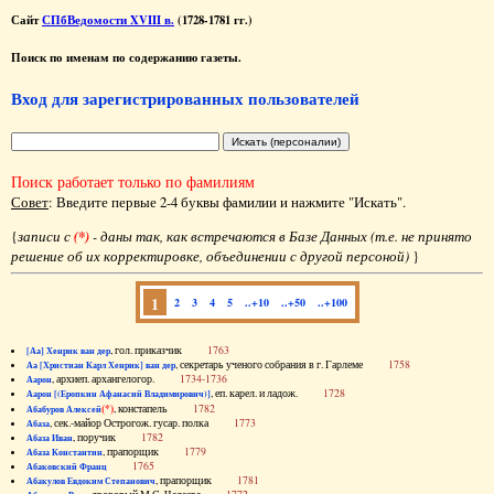
Сайт
СПбВедомости XVIII в.
(1728-1781 гг.)
Поиск по именам по содержанию газеты.
Вход для зарегистрированных пользователей
Поиск работает только по фамилиям
Совет
: Введите первые 2-4 буквы фамилии и нажмите "Искать".
{
записи с
(*)
- даны так, как встречаются в Базе Данных (т.е. не принято
решение об их корректировке, объединении с другой персоной)
}
1
2
3
4
5
..+10
..+50
..+100
, гол. приказчик
1763
[Аа] Хенрик ван дер
, секретарь ученого собрания в г. Гарлеме
1758
Аа [Христиан Карл Хенрик] ван дер
, архиеп. архангелогор.
1734-1736
Аарон
, еп. карел. и ладож.
1728
Аарон [(Еропкин Афанасий Владимирович)]
(*)
, констапель
1782
Абабуров Алексей
, сек.-майор Острогож. гусар. полка
1773
Абаза
, поручик
1782
Абаза Иван
, прапорщик
1779
Абаза Константин
1765
Абаковский Франц
, прапорщик
1781
Абакулов Евдоким Степанович