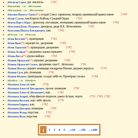
, дат. писатель
1782
Абильгор Серен
Абисаломов см. Абесаломов
Абисаломова см. Абесаломова
(*)
, солдат Смол. гарнизона, татарин, принявший православие
1749
Абкузин Никита (Танба)
, хан Киргиз-Кайсац. Средней Орды
1765
Аблай-Салтан
, артиллер. погонщик, лютеранин, принявший православие
1768
Аблеев Павел (Юрас)
, двоюрод. дядя Н.Е. Аблесимова
1782
Аблесимов Денис Петрович
, кап.
1782
Аблесимов Никита Емельянович
Аблеухов см. Облеухов
(*)
, прапорщик
1782
Аблов Василий
(*)
, сержант гв., дворянин
1782
Аблов Иван
(*)
, прапорщик, дворянин
1782
Аблов Терентий
(*)
, дворянка, вдова сержанта
1782
Аблова Агафья
(*)
, вдова майора
1782
Аблова Васса
(*)
, сержант, дворянин
1782
Аблязов Афанасий
, дворянин, сын С. Аблязова
1781
Аблязов Афанасий Силыч
, корнет, командир эскадрона Пензен. дворян. корпуса
1774
Аблязов Михаил
, ряз. помещик
1781
Аблязов Сила
, прапорщик, солдат лейб-гв. Преображ. полка
1768
Аблязов Филипп
Аболдуев см. Оболдуев
, кап.
1758
Аболешев Алексей
, орлов. помещик
1782
Аболешев Алексей Григорьевич
, кап.
1782
Аболешев Алексей [Яковлевич]
, обер-фискал подполк. ранга Астрах. порта
1751, 1765, 1782
Аболешев Андрей
, кап.-лейт. флота
1779
Аболешев Василий
, кап.
1782
Аболешев Гавриил
, помещик
1782
Аболешев Григорий
, поручик
1782
Аболешев Федор
, поручик
1782
Аболешев Яков
1
2
3
4
5
..+10
..+50
..+100