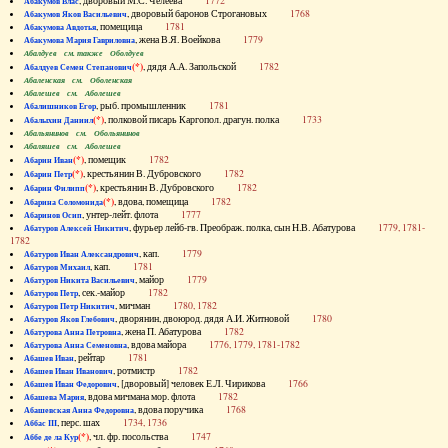
, дворовый М.С. Челеева
1772
Абакумов Влас
, дворовый баронов Строгановых
1768
Абакумов Яков Васильевич
, помещица
1781
Абакумова Авдотья
, жена В.Я. Воейкова
1779
Абакумова Мария Гавриловна
Абалдуев см. также Оболдуев
(*)
, дядя А.А. Запольской
1782
Абалдуев Семен Степанович
Абаленская см. Оболенская
Абалешев см. Аболешев
, рыб. промышленник
1781
Абалишников Егор
(*)
, полковой писарь Каргопол. драгун. полка
1733
Абалыхин Даниил
Абальянинов см. Обольянинов
Абаляшев см. Аболешев
(*)
, помещик
1782
Абарин Иван
(*)
, крестьянин В. Дубровского
1782
Абарин Петр
(*)
, крестьянин В. Дубровского
1782
Абарин Филипп
(*)
, вдова, помещица
1782
Абарина Соломонида
, унтер-лейт. флота
1777
Абаринов Осип
, фурьер лейб-гв. Преображ. полка, сын Н.В. Абатурова
1779, 1781-
Абатуров Алексей Никитич
1782
, кап.
1779
Абатуров Иван Александрович
, кап.
1781
Абатуров Михаил
, майор
1779
Абатуров Никита Васильевич
, сек.-майор
1782
Абатуров Петр
, мичман
1780, 1782
Абатуров Петр Никитич
, дворянин, двоюрод. дядя А.И. Житновой
1780
Абатуров Яков Глебович
, жена П. Абатурова
1782
Абатурова Анна Петровна
, вдова майора
1776, 1779, 1781-1782
Абатурова Анна Семеновна
, рейтар
1781
Абашев Иван
, ротмистр
1782
Абашев Иван Иванович
, [дворовый] человек Е.Л. Чирикова
1766
Абашев Иван Федорович
, вдова мичмана мор. флота
1782
Абашева Мария
, вдова поручика
1768
Абашевская Анна Федоровна
, перс. шах
1734, 1736
Аббас III
(*)
, чл. фр. посольства
1747
Аббе де ла Кур