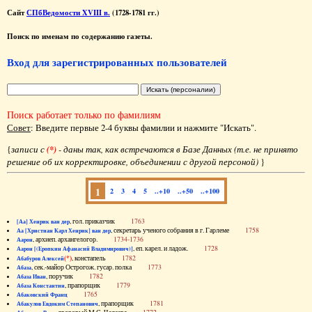
Сайт
СПбВедомости XVIII в.
(1728-1781 гг.)
Поиск по именам по содержанию газеты.
Вход для зарегистрированных пользователей
Поиск работает только по фамилиям
Совет
: Введите первые 2-4 буквы фамилии и нажмите "Искать".
{
записи с
(*)
- даны так, как встречаются в Базе Данных (т.е. не принято
решение об их корректировке, объединении с другой персоной)
}
1
2
3
4
5
..+10
..+50
..+100
, гол. приказчик
1763
[Аа] Хенрик ван дер
, секретарь ученого собрания в г. Гарлеме
1758
Аа [Христиан Карл Хенрик] ван дер
, архиеп. архангелогор.
1734-1736
Аарон
, еп. карел. и ладож.
1728
Аарон [(Еропкин Афанасий Владимирович)]
(*)
, констапель
1782
Абабуров Алексей
, сек.-майор Острогож. гусар. полка
1773
Абаза
, поручик
1782
Абаза Иван
, прапорщик
1779
Абаза Константин
1765
Абаковский Франц
, прапорщик
1781
Абакулов Евдоким Степанович