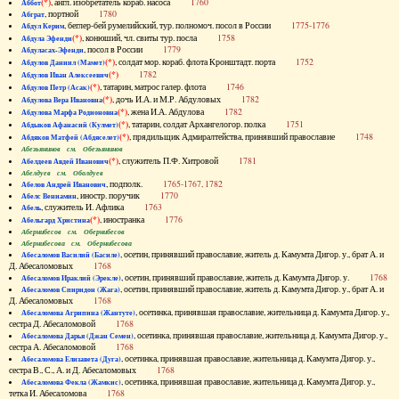
(*)
, англ. изобретатель кораб. насоса
1760
Аббот
, портной
1780
Абграт
, беглер-бей румелийский, тур. полномоч. посол в России
1775-1776
Абдул Керим
(*)
, конюший, чл. свиты тур. посла
1758
Абдула Эфенди
, посол в России
1779
Абдуласах-Эфенди
(*)
, солдат мор. кораб. флота Кронштадт. порта
1752
Абдулов Даниил (Мамет)
(*)
1782
Абдулов Иван Алексеевич
(*)
, татарин, матрос галер. флота
1746
Абдулов Петр (Асак)
(*)
, дочь И.А. и М.Р. Абдуловых
1782
Абдулова Вера Ивановна
(*)
, жена И.А. Абдулова
1782
Абдулова Марфа Родионовна
(*)
, татарин, солдат Архангелогор. полка
1751
Абдыков Афанасий (Кулмет)
(*)
, прядильщик Адмиралтейства, принявший православие
1748
Абдяков Матфей (Абдяселет)
Абезьянинов см. Обезьянинов
(*)
, служитель П.Ф. Хитровой
1781
Абелдеев Авдей Иванович
Абелдуев см. Оболдуев
, подполк.
1765-1767, 1782
Абелов Андрей Иванович
, иностр. поручик
1770
Абелс Вениамин
, служитель И. Афлика
1763
Абель
(*)
, иностранка
1776
Абельгард Христина
Абернибесов см. Обернибесов
Абернибесова см. Обернибесова
, осетин, принявший православие, житель д. Камумта Дигор. у., брат А. и
Абесаломов Василий (Басиле)
Д. Абесаломовых
1768
, осетин, принявший православие, житель д. Камумта Дигор. у.
1768
Абесаломов Ираклий (Эрекле)
, осетин, принявший православие, житель д. Камумта Дигор. у., брат А. и
Абесаломов Спиридон (Жага)
Д. Абесаломовых
1768
, осетинка, принявшая православие, жительница д. Камумта Дигор. у.,
Абесаломова Агрипина (Жантуте)
сестра Д. Абесаломовой
1768
, осетинка, принявшая православие, жительница д. Камумта Дигор. у.,
Абесаломова Дарья (Джан Семен)
сестра А. Абесаломовой
1768
, осетинка, принявшая православие, жительница д. Камумта Дигор. у.,
Абесаломова Елизавета (Дуга)
сестра В., С., А. и Д. Абесаломовых
1768
, осетинка, принявшая православие, жительница д. Камумта Дигор. у.,
Абесаломова Фекла (Жамкис)
тетка И. Абесаломова
1768