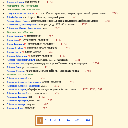
, дат. писатель
1782
Абильгор Серен
Абисаломов см. Абесаломов
Абисаломова см. Абесаломова
(*)
, солдат Смол. гарнизона, татарин, принявший православие
1749
Абкузин Никита (Танба)
, хан Киргиз-Кайсац. Средней Орды
1765
Аблай-Салтан
, артиллер. погонщик, лютеранин, принявший православие
1768
Аблеев Павел (Юрас)
, двоюрод. дядя Н.Е. Аблесимова
1782
Аблесимов Денис Петрович
, кап.
1782
Аблесимов Никита Емельянович
Аблеухов см. Облеухов
(*)
, прапорщик
1782
Аблов Василий
(*)
, сержант гв., дворянин
1782
Аблов Иван
(*)
, прапорщик, дворянин
1782
Аблов Терентий
(*)
, дворянка, вдова сержанта
1782
Аблова Агафья
(*)
, вдова майора
1782
Аблова Васса
(*)
, сержант, дворянин
1782
Аблязов Афанасий
, дворянин, сын С. Аблязова
1781
Аблязов Афанасий Силыч
, корнет, командир эскадрона Пензен. дворян. корпуса
1774
Аблязов Михаил
, ряз. помещик
1781
Аблязов Сила
, прапорщик, солдат лейб-гв. Преображ. полка
1768
Аблязов Филипп
Аболдуев см. Оболдуев
, кап.
1758
Аболешев Алексей
, орлов. помещик
1782
Аболешев Алексей Григорьевич
, кап.
1782
Аболешев Алексей [Яковлевич]
, обер-фискал подполк. ранга Астрах. порта
1751, 1765, 1782
Аболешев Андрей
, кап.-лейт. флота
1779
Аболешев Василий
, кап.
1782
Аболешев Гавриил
, помещик
1782
Аболешев Григорий
, поручик
1782
Аболешев Федор
, поручик
1782
Аболешев Яков
1
2
3
4
5
..+10
..+50
..+100