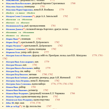
, дворовый М.С. Челеева
1772
Абакумов Влас
, дворовый баронов Строгановых
1768
Абакумов Яков Васильевич
, помещица
1781
Абакумова Авдотья
, жена В.Я. Воейкова
1779
Абакумова Мария Гавриловна
Абалдуев см. также Оболдуев
(*)
, дядя А.А. Запольской
1782
Абалдуев Семен Степанович
Абаленская см. Оболенская
Абалешев см. Аболешев
, рыб. промышленник
1781
Абалишников Егор
(*)
, полковой писарь Каргопол. драгун. полка
1733
Абалыхин Даниил
Абальянинов см. Обольянинов
Абаляшев см. Аболешев
(*)
, помещик
1782
Абарин Иван
(*)
, крестьянин В. Дубровского
1782
Абарин Петр
(*)
, крестьянин В. Дубровского
1782
Абарин Филипп
(*)
, вдова, помещица
1782
Абарина Соломонида
, унтер-лейт. флота
1777
Абаринов Осип
, фурьер лейб-гв. Преображ. полка, сын Н.В. Абатурова
1779, 1781-
Абатуров Алексей Никитич
1782
, кап.
1779
Абатуров Иван Александрович
, кап.
1781
Абатуров Михаил
, майор
1779
Абатуров Никита Васильевич
, сек.-майор
1782
Абатуров Петр
, мичман
1780, 1782
Абатуров Петр Никитич
, дворянин, двоюрод. дядя А.И. Житновой
1780
Абатуров Яков Глебович
, жена П. Абатурова
1782
Абатурова Анна Петровна
, вдова майора
1776, 1779, 1781-1782
Абатурова Анна Семеновна
, рейтар
1781
Абашев Иван
, ротмистр
1782
Абашев Иван Иванович
, [дворовый] человек Е.Л. Чирикова
1766
Абашев Иван Федорович
, вдова мичмана мор. флота
1782
Абашева Мария
, вдова поручика
1768
Абашевская Анна Федоровна
, перс. шах
1734, 1736
Аббас III
(*)
, чл. фр. посольства
1747
Аббе де ла Кур