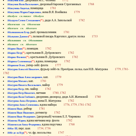
, дворовый М.С. Челеева
1772
Абакумов Влас
, дворовый баронов Строгановых
1768
Абакумов Яков Васильевич
, помещица
1781
Абакумова Авдотья
, жена В.Я. Воейкова
1779
Абакумова Мария Гавриловна
Абалдуев см. также Оболдуев
(*)
, дядя А.А. Запольской
1782
Абалдуев Семен Степанович
Абаленская см. Оболенская
Абалешев см. Аболешев
, рыб. промышленник
1781
Абалишников Егор
(*)
, полковой писарь Каргопол. драгун. полка
1733
Абалыхин Даниил
Абальянинов см. Обольянинов
Абаляшев см. Аболешев
(*)
, помещик
1782
Абарин Иван
(*)
, крестьянин В. Дубровского
1782
Абарин Петр
(*)
, крестьянин В. Дубровского
1782
Абарин Филипп
(*)
, вдова, помещица
1782
Абарина Соломонида
, унтер-лейт. флота
1777
Абаринов Осип
, фурьер лейб-гв. Преображ. полка, сын Н.В. Абатурова
1779, 1781-
Абатуров Алексей Никитич
1782
, кап.
1779
Абатуров Иван Александрович
, кап.
1781
Абатуров Михаил
, майор
1779
Абатуров Никита Васильевич
, сек.-майор
1782
Абатуров Петр
, мичман
1780, 1782
Абатуров Петр Никитич
, дворянин, двоюрод. дядя А.И. Житновой
1780
Абатуров Яков Глебович
, жена П. Абатурова
1782
Абатурова Анна Петровна
, вдова майора
1776, 1779, 1781-1782
Абатурова Анна Семеновна
, рейтар
1781
Абашев Иван
, ротмистр
1782
Абашев Иван Иванович
, [дворовый] человек Е.Л. Чирикова
1766
Абашев Иван Федорович
, вдова мичмана мор. флота
1782
Абашева Мария
, вдова поручика
1768
Абашевская Анна Федоровна
, перс. шах
1734, 1736
Аббас III
(*)
, чл. фр. посольства
1747
Аббе де ла Кур