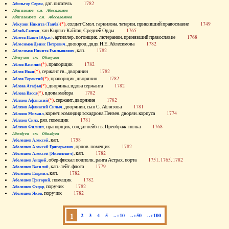
, дат. писатель
1782
Абильгор Серен
Абисаломов см. Абесаломов
Абисаломова см. Абесаломова
(*)
, солдат Смол. гарнизона, татарин, принявший православие
1749
Абкузин Никита (Танба)
, хан Киргиз-Кайсац. Средней Орды
1765
Аблай-Салтан
, артиллер. погонщик, лютеранин, принявший православие
1768
Аблеев Павел (Юрас)
, двоюрод. дядя Н.Е. Аблесимова
1782
Аблесимов Денис Петрович
, кап.
1782
Аблесимов Никита Емельянович
Аблеухов см. Облеухов
(*)
, прапорщик
1782
Аблов Василий
(*)
, сержант гв., дворянин
1782
Аблов Иван
(*)
, прапорщик, дворянин
1782
Аблов Терентий
(*)
, дворянка, вдова сержанта
1782
Аблова Агафья
(*)
, вдова майора
1782
Аблова Васса
(*)
, сержант, дворянин
1782
Аблязов Афанасий
, дворянин, сын С. Аблязова
1781
Аблязов Афанасий Силыч
, корнет, командир эскадрона Пензен. дворян. корпуса
1774
Аблязов Михаил
, ряз. помещик
1781
Аблязов Сила
, прапорщик, солдат лейб-гв. Преображ. полка
1768
Аблязов Филипп
Аболдуев см. Оболдуев
, кап.
1758
Аболешев Алексей
, орлов. помещик
1782
Аболешев Алексей Григорьевич
, кап.
1782
Аболешев Алексей [Яковлевич]
, обер-фискал подполк. ранга Астрах. порта
1751, 1765, 1782
Аболешев Андрей
, кап.-лейт. флота
1779
Аболешев Василий
, кап.
1782
Аболешев Гавриил
, помещик
1782
Аболешев Григорий
, поручик
1782
Аболешев Федор
, поручик
1782
Аболешев Яков
1
2
3
4
5
..+10
..+50
..+100