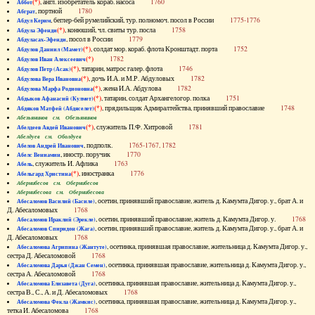
(*)
, англ. изобретатель кораб. насоса
1760
Аббот
, портной
1780
Абграт
, беглер-бей румелийский, тур. полномоч. посол в России
1775-1776
Абдул Керим
(*)
, конюший, чл. свиты тур. посла
1758
Абдула Эфенди
, посол в России
1779
Абдуласах-Эфенди
(*)
, солдат мор. кораб. флота Кронштадт. порта
1752
Абдулов Даниил (Мамет)
(*)
1782
Абдулов Иван Алексеевич
(*)
, татарин, матрос галер. флота
1746
Абдулов Петр (Асак)
(*)
, дочь И.А. и М.Р. Абдуловых
1782
Абдулова Вера Ивановна
(*)
, жена И.А. Абдулова
1782
Абдулова Марфа Родионовна
(*)
, татарин, солдат Архангелогор. полка
1751
Абдыков Афанасий (Кулмет)
(*)
, прядильщик Адмиралтейства, принявший православие
1748
Абдяков Матфей (Абдяселет)
Абезьянинов см. Обезьянинов
(*)
, служитель П.Ф. Хитровой
1781
Абелдеев Авдей Иванович
Абелдуев см. Оболдуев
, подполк.
1765-1767, 1782
Абелов Андрей Иванович
, иностр. поручик
1770
Абелс Вениамин
, служитель И. Афлика
1763
Абель
(*)
, иностранка
1776
Абельгард Христина
Абернибесов см. Обернибесов
Абернибесова см. Обернибесова
, осетин, принявший православие, житель д. Камумта Дигор. у., брат А. и
Абесаломов Василий (Басиле)
Д. Абесаломовых
1768
, осетин, принявший православие, житель д. Камумта Дигор. у.
1768
Абесаломов Ираклий (Эрекле)
, осетин, принявший православие, житель д. Камумта Дигор. у., брат А. и
Абесаломов Спиридон (Жага)
Д. Абесаломовых
1768
, осетинка, принявшая православие, жительница д. Камумта Дигор. у.,
Абесаломова Агрипина (Жантуте)
сестра Д. Абесаломовой
1768
, осетинка, принявшая православие, жительница д. Камумта Дигор. у.,
Абесаломова Дарья (Джан Семен)
сестра А. Абесаломовой
1768
, осетинка, принявшая православие, жительница д. Камумта Дигор. у.,
Абесаломова Елизавета (Дуга)
сестра В., С., А. и Д. Абесаломовых
1768
, осетинка, принявшая православие, жительница д. Камумта Дигор. у.,
Абесаломова Фекла (Жамкис)
тетка И. Абесаломова
1768