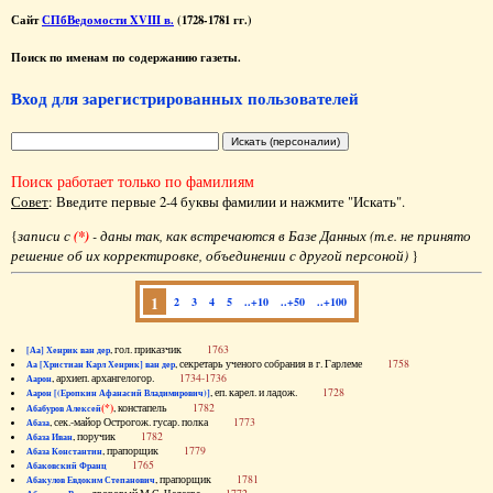
Сайт
СПбВедомости XVIII в.
(1728-1781 гг.)
Поиск по именам по содержанию газеты.
Вход для зарегистрированных пользователей
Поиск работает только по фамилиям
Совет
: Введите первые 2-4 буквы фамилии и нажмите "Искать".
{
записи с
(*)
- даны так, как встречаются в Базе Данных (т.е. не принято
решение об их корректировке, объединении с другой персоной)
}
1
2
3
4
5
..+10
..+50
..+100
, гол. приказчик
1763
[Аа] Хенрик ван дер
, секретарь ученого собрания в г. Гарлеме
1758
Аа [Христиан Карл Хенрик] ван дер
, архиеп. архангелогор.
1734-1736
Аарон
, еп. карел. и ладож.
1728
Аарон [(Еропкин Афанасий Владимирович)]
(*)
, констапель
1782
Абабуров Алексей
, сек.-майор Острогож. гусар. полка
1773
Абаза
, поручик
1782
Абаза Иван
, прапорщик
1779
Абаза Константин
1765
Абаковский Франц
, прапорщик
1781
Абакулов Евдоким Степанович