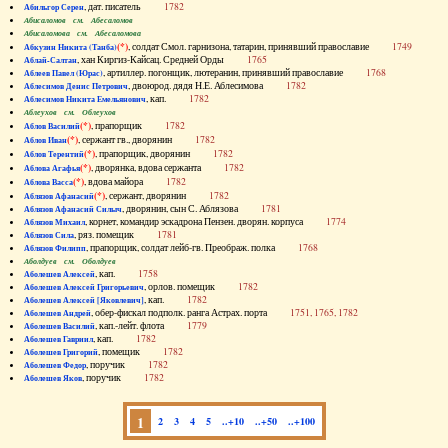
, дат. писатель
1782
Абильгор Серен
Абисаломов см. Абесаломов
Абисаломова см. Абесаломова
(*)
, солдат Смол. гарнизона, татарин, принявший православие
1749
Абкузин Никита (Танба)
, хан Киргиз-Кайсац. Средней Орды
1765
Аблай-Салтан
, артиллер. погонщик, лютеранин, принявший православие
1768
Аблеев Павел (Юрас)
, двоюрод. дядя Н.Е. Аблесимова
1782
Аблесимов Денис Петрович
, кап.
1782
Аблесимов Никита Емельянович
Аблеухов см. Облеухов
(*)
, прапорщик
1782
Аблов Василий
(*)
, сержант гв., дворянин
1782
Аблов Иван
(*)
, прапорщик, дворянин
1782
Аблов Терентий
(*)
, дворянка, вдова сержанта
1782
Аблова Агафья
(*)
, вдова майора
1782
Аблова Васса
(*)
, сержант, дворянин
1782
Аблязов Афанасий
, дворянин, сын С. Аблязова
1781
Аблязов Афанасий Силыч
, корнет, командир эскадрона Пензен. дворян. корпуса
1774
Аблязов Михаил
, ряз. помещик
1781
Аблязов Сила
, прапорщик, солдат лейб-гв. Преображ. полка
1768
Аблязов Филипп
Аболдуев см. Оболдуев
, кап.
1758
Аболешев Алексей
, орлов. помещик
1782
Аболешев Алексей Григорьевич
, кап.
1782
Аболешев Алексей [Яковлевич]
, обер-фискал подполк. ранга Астрах. порта
1751, 1765, 1782
Аболешев Андрей
, кап.-лейт. флота
1779
Аболешев Василий
, кап.
1782
Аболешев Гавриил
, помещик
1782
Аболешев Григорий
, поручик
1782
Аболешев Федор
, поручик
1782
Аболешев Яков
1
2
3
4
5
..+10
..+50
..+100