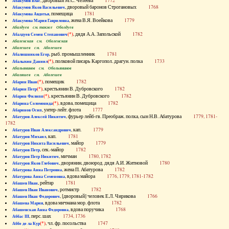
, дворовый М.С. Челеева
1772
Абакумов Влас
, дворовый баронов Строгановых
1768
Абакумов Яков Васильевич
, помещица
1781
Абакумова Авдотья
, жена В.Я. Воейкова
1779
Абакумова Мария Гавриловна
Абалдуев см. также Оболдуев
(*)
, дядя А.А. Запольской
1782
Абалдуев Семен Степанович
Абаленская см. Оболенская
Абалешев см. Аболешев
, рыб. промышленник
1781
Абалишников Егор
(*)
, полковой писарь Каргопол. драгун. полка
1733
Абалыхин Даниил
Абальянинов см. Обольянинов
Абаляшев см. Аболешев
(*)
, помещик
1782
Абарин Иван
(*)
, крестьянин В. Дубровского
1782
Абарин Петр
(*)
, крестьянин В. Дубровского
1782
Абарин Филипп
(*)
, вдова, помещица
1782
Абарина Соломонида
, унтер-лейт. флота
1777
Абаринов Осип
, фурьер лейб-гв. Преображ. полка, сын Н.В. Абатурова
1779, 1781-
Абатуров Алексей Никитич
1782
, кап.
1779
Абатуров Иван Александрович
, кап.
1781
Абатуров Михаил
, майор
1779
Абатуров Никита Васильевич
, сек.-майор
1782
Абатуров Петр
, мичман
1780, 1782
Абатуров Петр Никитич
, дворянин, двоюрод. дядя А.И. Житновой
1780
Абатуров Яков Глебович
, жена П. Абатурова
1782
Абатурова Анна Петровна
, вдова майора
1776, 1779, 1781-1782
Абатурова Анна Семеновна
, рейтар
1781
Абашев Иван
, ротмистр
1782
Абашев Иван Иванович
, [дворовый] человек Е.Л. Чирикова
1766
Абашев Иван Федорович
, вдова мичмана мор. флота
1782
Абашева Мария
, вдова поручика
1768
Абашевская Анна Федоровна
, перс. шах
1734, 1736
Аббас III
(*)
, чл. фр. посольства
1747
Аббе де ла Кур