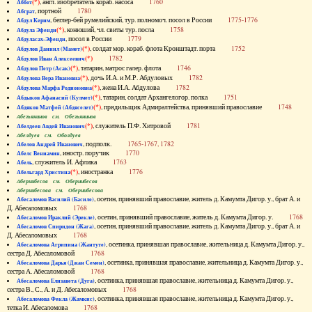
(*)
, англ. изобретатель кораб. насоса
1760
Аббот
, портной
1780
Абграт
, беглер-бей румелийский, тур. полномоч. посол в России
1775-1776
Абдул Керим
(*)
, конюший, чл. свиты тур. посла
1758
Абдула Эфенди
, посол в России
1779
Абдуласах-Эфенди
(*)
, солдат мор. кораб. флота Кронштадт. порта
1752
Абдулов Даниил (Мамет)
(*)
1782
Абдулов Иван Алексеевич
(*)
, татарин, матрос галер. флота
1746
Абдулов Петр (Асак)
(*)
, дочь И.А. и М.Р. Абдуловых
1782
Абдулова Вера Ивановна
(*)
, жена И.А. Абдулова
1782
Абдулова Марфа Родионовна
(*)
, татарин, солдат Архангелогор. полка
1751
Абдыков Афанасий (Кулмет)
(*)
, прядильщик Адмиралтейства, принявший православие
1748
Абдяков Матфей (Абдяселет)
Абезьянинов см. Обезьянинов
(*)
, служитель П.Ф. Хитровой
1781
Абелдеев Авдей Иванович
Абелдуев см. Оболдуев
, подполк.
1765-1767, 1782
Абелов Андрей Иванович
, иностр. поручик
1770
Абелс Вениамин
, служитель И. Афлика
1763
Абель
(*)
, иностранка
1776
Абельгард Христина
Абернибесов см. Обернибесов
Абернибесова см. Обернибесова
, осетин, принявший православие, житель д. Камумта Дигор. у., брат А. и
Абесаломов Василий (Басиле)
Д. Абесаломовых
1768
, осетин, принявший православие, житель д. Камумта Дигор. у.
1768
Абесаломов Ираклий (Эрекле)
, осетин, принявший православие, житель д. Камумта Дигор. у., брат А. и
Абесаломов Спиридон (Жага)
Д. Абесаломовых
1768
, осетинка, принявшая православие, жительница д. Камумта Дигор. у.,
Абесаломова Агрипина (Жантуте)
сестра Д. Абесаломовой
1768
, осетинка, принявшая православие, жительница д. Камумта Дигор. у.,
Абесаломова Дарья (Джан Семен)
сестра А. Абесаломовой
1768
, осетинка, принявшая православие, жительница д. Камумта Дигор. у.,
Абесаломова Елизавета (Дуга)
сестра В., С., А. и Д. Абесаломовых
1768
, осетинка, принявшая православие, жительница д. Камумта Дигор. у.,
Абесаломова Фекла (Жамкис)
тетка И. Абесаломова
1768