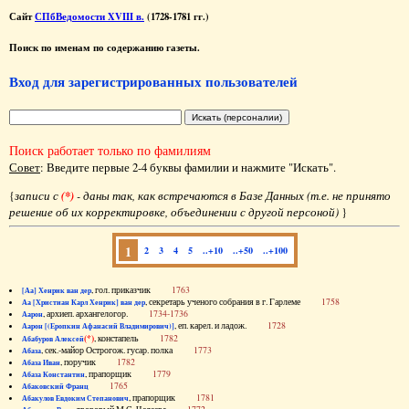
Сайт
СПбВедомости XVIII в.
(1728-1781 гг.)
Поиск по именам по содержанию газеты.
Вход для зарегистрированных пользователей
Поиск работает только по фамилиям
Совет
: Введите первые 2-4 буквы фамилии и нажмите "Искать".
{
записи с
(*)
- даны так, как встречаются в Базе Данных (т.е. не принято
решение об их корректировке, объединении с другой персоной)
}
1
2
3
4
5
..+10
..+50
..+100
, гол. приказчик
1763
[Аа] Хенрик ван дер
, секретарь ученого собрания в г. Гарлеме
1758
Аа [Христиан Карл Хенрик] ван дер
, архиеп. архангелогор.
1734-1736
Аарон
, еп. карел. и ладож.
1728
Аарон [(Еропкин Афанасий Владимирович)]
(*)
, констапель
1782
Абабуров Алексей
, сек.-майор Острогож. гусар. полка
1773
Абаза
, поручик
1782
Абаза Иван
, прапорщик
1779
Абаза Константин
1765
Абаковский Франц
, прапорщик
1781
Абакулов Евдоким Степанович